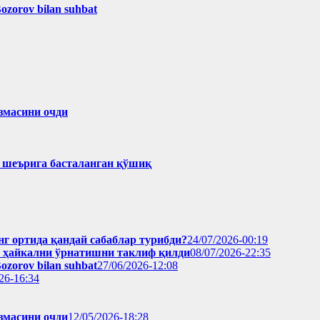
Bozorov bilan suhbat
змасини очди
ҳ шеърига басталанган қўшиқ
нг ортида қандай сабаблар турибди?
24/07/2026-00:19
н ҳайкални ўрнатишни таклиф қилди
08/07/2026-22:35
Bozorov bilan suhbat
27/06/2026-12:08
26-16:34
змасини очди
12/05/2026-18:28