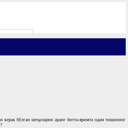
ши керак бўлган шеърларни аранг битта-яримта одам тишининг
к?