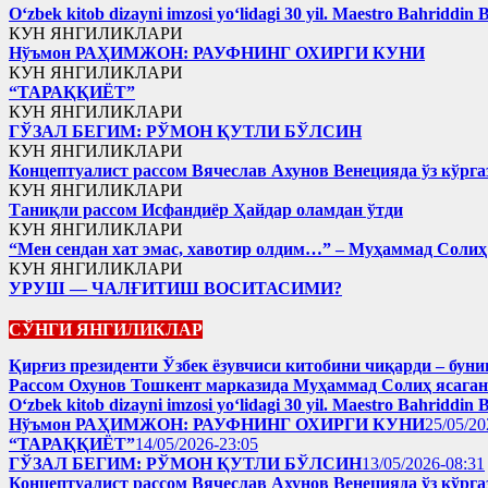
Oʻzbek kitob dizayni imzosi yoʻlidagi 30 yil. Maestro Bahriddin 
КУН ЯНГИЛИКЛАРИ
Нўъмон РАҲИМЖОН: РАУФНИНГ ОХИРГИ КУНИ
КУН ЯНГИЛИКЛАРИ
“ТАРАҚҚИЁТ”
КУН ЯНГИЛИКЛАРИ
ГЎЗАЛ БЕГИМ: РЎМОН ҚУТЛИ БЎЛСИН
КУН ЯНГИЛИКЛАРИ
Концептуалист рассом Вячеслав Ахунов Венецияда ўз кўрга
КУН ЯНГИЛИКЛАРИ
Таниқли рассом Исфандиёр Ҳайдар оламдан ўтди
КУН ЯНГИЛИКЛАРИ
“Мен сендан хат эмас, хавотир олдим…” – Муҳаммад Соли
КУН ЯНГИЛИКЛАРИ
УРУШ — ЧАЛҒИТИШ ВОСИТАСИМИ?
СЎНГИ ЯНГИЛИКЛАР
Қирғиз президенти Ўзбек ёзувчиси китобини чиқарди – буни
Рассом Охунов Тошкент марказида Муҳаммад Солиҳ яcага
Oʻzbek kitob dizayni imzosi yoʻlidagi 30 yil. Maestro Bahriddin 
Нўъмон РАҲИМЖОН: РАУФНИНГ ОХИРГИ КУНИ
25/05/20
“ТАРАҚҚИЁТ”
14/05/2026-23:05
ГЎЗАЛ БЕГИМ: РЎМОН ҚУТЛИ БЎЛСИН
13/05/2026-08:31
Концептуалист рассом Вячеслав Ахунов Венецияда ўз кўрга