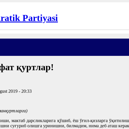
фат қуртлар!
gust 2019 - 20:33
манқуртларга)
лиши, мактаб дарсликларига қўшиб, ёш ўғил-қизларга ўқитили
тишни суғуриб олишга уринишни, билмадим, нима деб аташ кера