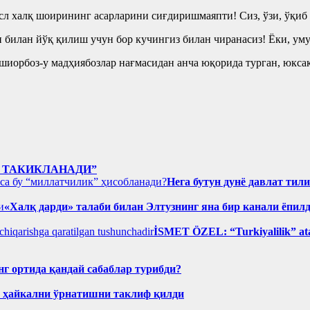
асл халқ шоирининг асарларини сиғдиришмаяпти! Сиз, ўзи, ўқиб
 билан йўқ қилиш учун бор кучингиз билан чиранасиз! Ёки, уму
иорбоз-у мадҳиябозлар нағмасидан анча юқорида турган, юксак 
 ТАКИКЛАНАДИ”
Нега бутун дунё давлат тил
«Халқ дарди» талаби билан Элтузнинг яна бир канали ёпил
İSMET ÖZEL: “Turkiyalilik” ata
нг ортида қандай сабаблар турибди?
н ҳайкални ўрнатишни таклиф қилди