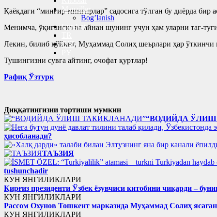
Kitoblar
Manzillar
Қаёқдаги “минғир-минғирлар” садосига тўлган бу диёрда бир 
Bog’lanish
Cyr-Lat
Менимча, ўқигансиз ва айнан шунинг учун ҳам уларни таг-туги
TR
Лекин, билиб қўйинг, Муҳаммад Солиҳ шеърлари ҳар ўткинчи ш
O’Z
РУ
Тушингизни сувга айтинг, очофат қуртлар!
Рафиқ Ўзтурк
Диққатингизни тортиши мумкин
“ВОДИЙДА ЎЛИШ
ҳисобланади?
ТАЪЗИЯ
tushunchadir
КУН ЯНГИЛИКЛАРИ
Қирғиз президенти Ўзбек ёзувчиси китобини чиқарди – буни
КУН ЯНГИЛИКЛАРИ
Рассом Охунов Тошкент марказида Муҳаммад Солиҳ яcага
КУН ЯНГИЛИКЛАРИ