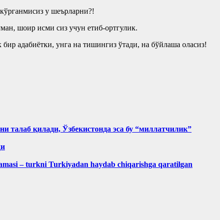
 кўрганмисиз у шеърларни?!
ман, шоир исми сиз учун етиб-ортгулик.
бир адабиётки, унга на тишингиз ўтади, на бўйлаша оласиз!
ини талаб қилади, Ўзбекистонда эса бу “миллатчилик”
ди
masi – turkni Turkiyadan haydab chiqarishga qaratilgan