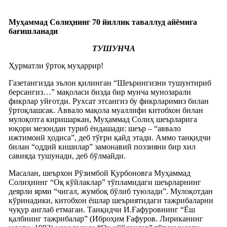
Муҳаммад Солиҳнинг 70 йиллик таваллуд айёмига
бағишланади
ТУШУНЧА
Ҳурматли ўртоқ муҳаррир!
Газетангизда эълон қилинган “Шеърингизни тушунтириб
берсангиз…” мақоласи бизда бир мунча мунозарали
фикрлар уйғотди. Рухсат этсангиз бу фикрларимиз билан
ўртоқлашсак. Аввало мақола муаллифи китобхон билан
мулоқотга киришаркан, Муҳаммад Солиҳ шеърларига
юқори мезондан туриб ёндашади: шеър – “аввало
ижтимоий ҳодиса”, деб тўғри қайд этади. Аммо танқидчи
билан “оддий кишилар” замонавий поэзияни бир хил
савияда тушунади, деб бўлмайди.
Масалан, шеърхон Рўзимбой Қурбоновга Муҳаммад
Солиҳнинг “Оқ кўйлаклар” тўпламидаги шеърларнинг
деярли ярми “чигал, жумбоқ бўлиб туюлади”. Мулоқотдан
кўринадики, китобхон ёшлар шеъриятидаги тажрибаларни
чуқур англаб етмаган. Танқидчи И.Ғафуровнинг “Ёш
қалбнинг тажрибалар” (Иброҳим Ғафуров. Лириканинг