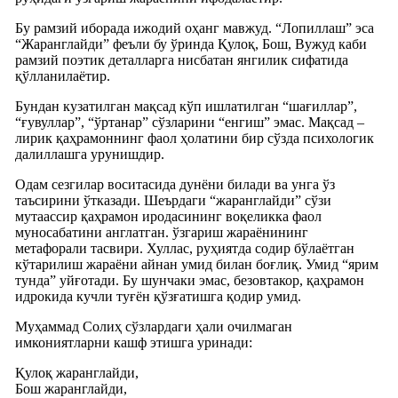
Бу рамзий иборада ижодий оҳанг мавжуд. “Лопиллаш” эса
“Жаранглайди” феъли бу ўринда Қулоқ, Бош, Вужуд каби
рамзий поэтик деталларга нисбатан янгилик сифатида
қўлланилаётир.
Бундан кузатилган мақсад кўп ишлатилган “шағиллар”,
“ғувуллар”, “ўртанар” сўзларини “енгиш” эмас. Мақсад –
лирик қаҳрамоннинг фаол ҳолатини бир сўзда психологик
далиллашга урунишдир.
Одам сезгилар воситасида дунёни билади ва унга ўз
таъсирини ўтказади. Шеърдаги “жаранглайди” сўзи
мутаассир қаҳрамон иродасининг воқеликка фаол
муносабатини англатган. ўзгариш жараёнининг
метафорали тасвири. Хуллас, руҳиятда содир бўлаётган
кўтарилиш жараёни айнан умид билан боғлиқ. Умид “ярим
тунда” уйғотади. Бу шунчаки эмас, безовтакор, қаҳрамон
идрокида кучли туғён қўзғатишга қодир умид.
Муҳаммад Солиҳ сўзлардаги ҳали очилмаган
имкониятларни кашф этишга уринади:
Қулоқ жаранглайди,
Бош жаранглайди,