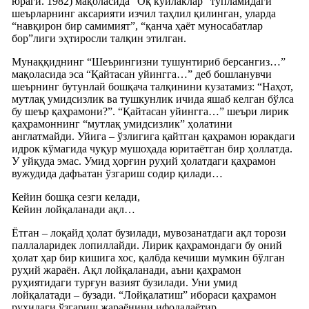
юраги. 1982) мақоласида “Оқ кўйлаклар” тўпламидаги
шеърларнинг аксарияти изчил таҳлил қилинган, уларда
“навқирон бир самимият”, “қанча ҳаёт муносабатлар
бор”лиги эҳтиросли талқин этилган.
Мунаққиднинг “Шеърингизни тушунтириб берсангиз…”
мақоласида эса “Қайтасан уйингга…” деб бошланувчи
шеърнинг бутунлай бошқача талқинини кузатамиз: “Наҳот,
мутлақ умидсизлик ва тушкунлик ичида яшаб келган бўлса
бу шеър қаҳрамони?”. “Қайтасан уйингга…” шеъри лирик
қаҳрамоннинг “мутлақ умидсизлик” ҳолатини
англатмайди. Уйига – ўзлигига қайтган қаҳрамон юракдаги
идрок кўмагида чуқур мушоҳада юритаётган бир ҳоллатда.
У уйқуда эмас. Умид ҳорғин руҳий ҳолатдаги қаҳрамон
вужудида дафъатан ўзгариш содир қилади…
Кейин бошқа сезги келади,
Кейин лойқаланади ақл…
Ётган – лоқайд ҳолат бузилади, мувозанатдаги ақл торози
паллаларидек лопиллайди. Лирик қаҳрамондаги бу оний
ҳолат ҳар бир кишига хос, қалбда кечиши мумкин бўлган
руҳий жараён. Ақл лойқаланади, аъни қаҳрамон
руҳиятидаги турғун вазият бузилади. Уни умид
лойқалатади – бузади. “Лойқалатиш” ибораси қаҳрамон
руҳидаги ўзгариш жараёнини ифодалаётир.