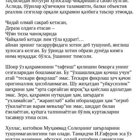
таҳлилидан нотўғри хулосалар чиқаришига сабаб бўлган.
Аслида, бўрилар қўзичоқни таламаяпти, балки объектив
реаллик сезгилар орқали қаҳрамон қалбига таъсир этмоқда.
Чидай олмай сакраб кетасан,
Дераза олдига етасан –
Чўян тизза чаноқларида
Чайқалиб кетади лим тўла қудрат!…
айнан эрнинг тасарруфидаги хотин деб тушуниб, янглиш
хулосага келган. Бу ўринда хотин образи дунёда кимга
нима муқаддас бўлса, ўшанинг тимсоли.
Шоир ўз қаҳрамонини “тафтиш” қилишни бекорга унинг
сезгиларидан бошламаган. Бу “ўхшашликдан қочиш учун”
атай “тескари фикрлаш” эмас. Тескари фикрлаш ҳеч қачон
оригиналлик ҳисобланмаган. Шу жиҳатдан “уйқусизлик”
шеҳрини ҳам “эрта сарғайган япроқ”қа қиёслаш адолатдан
эмас. Зеро, қаҳрамон нутқидан ҳам, шеърдаги
“ухламайсан”, “жаранглаб” каби иборалардан ҳам “оғриб
тўкилаётган варам мевалар”ни эмас, шиддат билан
ёзилаётган, қуёшга талпинаётган бўлиқ куртакларни
тасаввур этиш осон.
Хуллас, китобхон Муҳаммад Солиҳнинг шеърларини
тушунмаганлигини тан олади. Танқидчи И.Ғафуров эса ўз
нуқтаи назарини, афсуски, оддий китобхон савиясидан