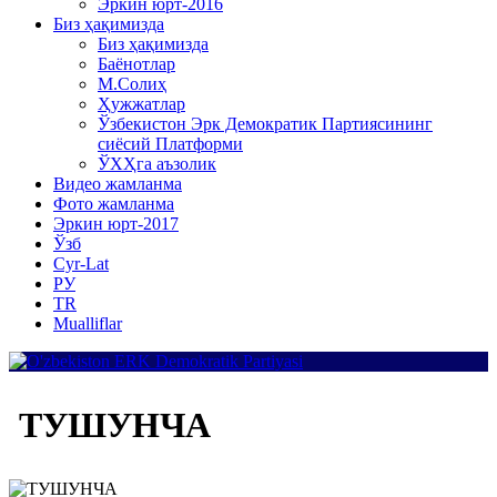
Эркин юрт-2016
Биз ҳақимизда
Биз ҳақимизда
Баёнотлар
М.Солиҳ
Ҳужжатлар
Ўзбекистон Эрк Демократик Партиясининг
сиёсий Платформи
ЎХҲга аъзолик
Видео жамланма
Фото жамланма
Эркин юрт-2017
Ўзб
Cyr-Lat
РУ
TR
Mualliflar
ТУШУНЧА