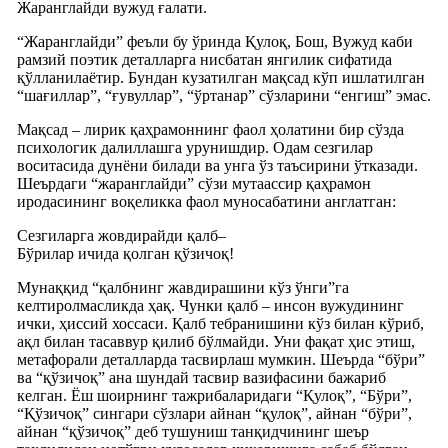
Жаранглайди вужуд ғалати.
“Жаранглайди” феъли бу ўринда Қулоқ, Бош, Вужуд каби
рамзий поэтик деталларга нисбатан янгилик сифатида
қўлланилаётир. Бундан кузатилган мақсад кўп ишлатилган
“шағиллар”, “ғувуллар”, “ўртанар” сўзларини “енгиш” эмас.
Мақсад – лирик қаҳрамоннинг фаол ҳолатини бир сўзда
психологик далиллашга урунишдир. Одам сезгилар
воситасида дунёни билади ва унга ўз таъсирини ўтказади.
Шеърдаги “жаранглайди” сўзи мутаассир қаҳрамон
иродасининг воқеликка фаол муносабатини англатган:
Сезгиларга жовдирайди қалб–
Бўрилар ичида қолган қўзичоқ!
Мунаққид “қалбнинг жавдирашини кўз ўнги”га
келтиролмасликда ҳақ. Чунки қалб – инсон вужудининг
ички, ҳиссий хоссаси. Қалб тебранишини кўз билан кўриб,
ақл билан тасаввур қилиб бўлмайди. Уни фақат ҳис этиш,
метафорали деталларда тасвирлаш мумкин. Шеърда “бўри”
ва “қўзичоқ” ана шундай тасвир вазифасини бажариб
келган. Ёш шоирнинг тажрибаларидаги “Қулоқ”, “Бўри”,
“Қўзичоқ” сингари сўзлари айнан “қулоқ”, айнан “бўри”,
айнан “қўзичоқ” деб тушуниш танқидчининг шеър