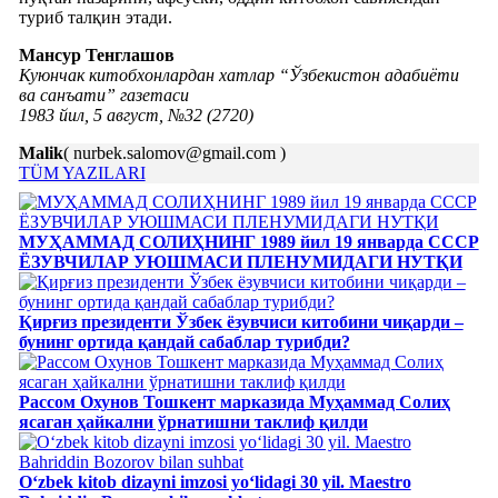
туриб талқин этади.
Мансур Тенглашов
Куюнчак китобхонлардан хатлар “Ўзбекистон адабиёти
ва санъати” газетаси
1983 йил, 5 август, №32 (2720)
Malik
( nurbek.salomov@gmail.com )
TÜM YAZILARI
МУҲАММАД СОЛИҲНИНГ 1989 йил 19 январда СССР
ЁЗУВЧИЛАР УЮШМАСИ ПЛЕНУМИДАГИ НУТҚИ
Қирғиз президенти Ўзбек ёзувчиси китобини чиқарди –
бунинг ортида қандай сабаблар турибди?
Рассом Охунов Тошкент марказида Муҳаммад Солиҳ
яcаган ҳайкални ўрнатишни таклиф қилди
Oʻzbek kitob dizayni imzosi yoʻlidagi 30 yil. Maestro