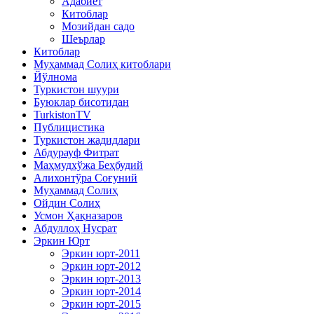
Адабиёт
Китоблар
Мозийдан садо
Шеърлар
Китоблар
Муҳаммад Солиҳ китоблари
Йўлнома
Туркистон шуури
Буюклар бисотидан
TurkistonTV
Публицистика
Туркистон жадидлари
Абдурауф Фитрат
Маҳмудхўжа Беҳбудий
Алихонтўра Соғуний
Муҳаммад Солиҳ
Ойдин Солиҳ
Усмон Ҳақназаров
Абдуллоҳ Нусрат
Эркин Юрт
Эркин юрт-2011
Эркин юрт-2012
Эркин юрт-2013
Эркин юрт-2014
Эркин юрт-2015