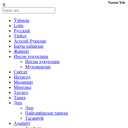
Yorum Yok
X
Ўзбекча
Lotin
Русский
Türkçe
Асосий Рукнлар
Барча хабарлар
Жамият
Инсон ҳуқуқлари
Инсон ҳуқуқлари
Муҳожирлар
Сиёсат
Иқтисод
Mаданият
Минтақа
Таҳлил
Тарих
Дин
Дин
Пайғамбарлар тарихи
Тасаввуф
Адабиёт