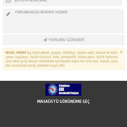
YORUMU GÖNDER
YASAL UYARI!
Suç teşkil edecek, yasadışı, tehditkar, rahatsız edici, hakaret ve küfür
içeren, aşağılayıcı, küçük düşürücü, kaba, pornografik, ahlaka aykırı, kişilik haklarına
zarar verici ya da benzeri niteliklerde içeriklerden doğan her türlü mali, hukuki, cezai,
idari sorumluluk içeriği gönderen kişiye aittir.
MASAÜSTÜ GÖRÜNÜME GEÇ