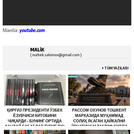
Манба:
youtube.com
MALIK
( nurbek.salomov@gmail.com )
TÜM YAZILARI
ҚИРҒИЗ ПРЕЗИДЕНТИ ЎЗБЕК
РАССОМ ОХУНОВ ТОШКЕНТ
ЁЗУВЧИСИ КИТОБИНИ
МАРКАЗИДА МУҲАММАД
ЧИҚАРДИ – БУНИНГ ОРТИДА
СОЛИҲ ЯCАГАН ҲАЙКАЛНИ
ҚАНДАЙ САБАБЛАР ТУРИБДИ?
ЎРНАТИШНИ ТАКЛИФ ҚИЛДИ