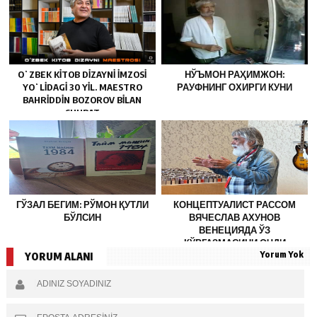
OʻZBEK KITOB DIZAYNI IMZOSI
НЎЪМОН РАҲИМЖОН:
YOʻLIDAGI 30 YIL. MAESTRO
РАУФНИНГ ОХИРГИ КУНИ
BAHRIDDIN BOZOROV BILAN
SUHBAT
ГЎЗАЛ БЕГИМ: РЎМОН ҚУТЛИ
КОНЦЕПТУАЛИСТ РАССОМ
БЎЛСИН
ВЯЧЕСЛАВ АХУНОВ
ВЕНЕЦИЯДА ЎЗ
КЎРГАЗМАСИНИ ОЧДИ
Yorum Yok
YORUM ALANI