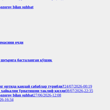
Bozorov bilan suhbat
змасини очди
ҳ шеърига басталанган қўшиқ
нг ортида қандай сабаблар турибди?
24/07/2026-00:19
н ҳайкални ўрнатишни таклиф қилди
08/07/2026-22:35
Bozorov bilan suhbat
27/06/2026-12:08
26-16:34