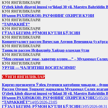
КУН ЯНГИЛИКЛАРИ
Oʻzbek kitob dizayni imzosi yoʻlidagi 30 yil. Maestro Bahriddin 
КУН ЯНГИЛИКЛАРИ
Нўъмон РАҲИМЖОН: РАУФНИНГ ОХИРГИ КУНИ
КУН ЯНГИЛИКЛАРИ
“ТАРАҚҚИЁТ”
КУН ЯНГИЛИКЛАРИ
ГЎЗАЛ БЕГИМ: РЎМОН ҚУТЛИ БЎЛСИН
КУН ЯНГИЛИКЛАРИ
Концептуалист рассом Вячеслав Ахунов Венецияда ўз кўрга
КУН ЯНГИЛИКЛАРИ
Таниқли рассом Исфандиёр Ҳайдар оламдан ўтди
КУН ЯНГИЛИКЛАРИ
“Мен сендан хат эмас, хавотир олдим…” – Муҳаммад Соли
КУН ЯНГИЛИКЛАРИ
УРУШ — ЧАЛҒИТИШ ВОСИТАСИМИ?
СЎНГИ ЯНГИЛИКЛАР
Қирғиз президенти Ўзбек ёзувчиси китобини чиқарди – буни
Рассом Охунов Тошкент марказида Муҳаммад Солиҳ яcага
Oʻzbek kitob dizayni imzosi yoʻlidagi 30 yil. Maestro Bahriddin 
Нўъмон РАҲИМЖОН: РАУФНИНГ ОХИРГИ КУНИ
25/05/20
“ТАРАҚҚИЁТ”
14/05/2026-23:05
ГЎЗАЛ БЕГИМ: РЎМОН ҚУТЛИ БЎЛСИН
13/05/2026-08:31