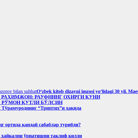
Oʻzbek kitob dizayni imzosi yoʻlidagi 30 yil. M
н РАҲИМЖОН: РАУФНИНГ ОХИРГИ КУНИ
: РЎМОН ҚУТЛИ БЎЛСИН
 Тўрамуроднинг “Триптих”и ҳақида
нг ортида қандай сабаблар турибди?
н ҳайкални ўрнатишни таклиф қилди