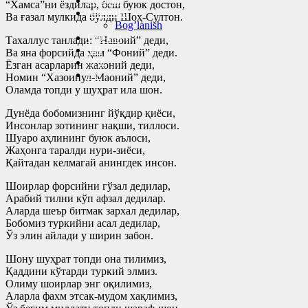
Kitoblar
“Хамса”ни ёздилар, беш буюк достон,
Manzillar
Ва ғазал мулкида бўлди Шоҳ-Султон.
Bog’lanish
Cyr-Lat
Тахаллус танлади: “Навоий” деди,
TR
Ва яна форсийда ҳам “Фоний” деди.
O’Z
Ёзган асарларин жахоний деди,
РУ
Номин “Хазоинул-Маоний” деди,
Оламда топди у шуҳрат ила шон.
Дунёда бобомизнинг йўқдир қиёси,
Инсонлар зотининг нақши, тиллоси.
Шуаро аҳлининг буюк аълоси,
Жаҳонга таралди нури-зиёси,
Қайтадан келмагай анингдек инсон.
Шоирлар форсийни гўзал дедилар,
Арабий тилни кўп афзал дедилар.
Аларда шеър битмак зархал дедилар,
Бобомиз туркийни асал дедилар,
Ўз элин айлади у ширин забон.
Шону шуҳрат топди она тилимиз,
Қаддини кўтарди туркий элмиз.
Олиму шоирлар энг оқилимиз,
Аларла фахм этсак-мудом хақлимиз,