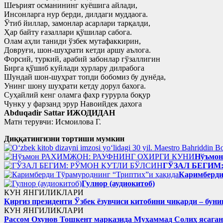
Шеърият османининг куёшига айлади,
Инсонларга нур берди, дилдаги муддаога.
Ўтиб йиллар, замонлар асарлари тарқалди,
Ҳар байту ғазаллари қўшилар сабога.
Олам аҳли таниди ўзбек мутафаккирин,
Довруғи, шон-шуҳрати кетди аршу аълога.
Форсий, туркий, арабий забонлар гўзаллигин
Бирга қўшиб куйлади хурлару дилрабога
Шундай шон-шуҳрат топди бобомиз бу дунёда,
Унинг шону шуҳрати кетду дорул бахога.
Суҳайлий кенг оламга фахр ғурурла боқур
Чунку у фарзанд эрур Навоийдек дахога
Abduqadir Sattar ИЖОДИДАН
Матн терувчи: Исмоилова Г.
Диққатингизни тортиши мумкин
Нўъмо
ГЎЗАЛ БЕГИМ
Каримберди
Гулнор (аудиокитоб)
КУН ЯНГИЛИКЛАРИ
Қирғиз президенти Ўзбек ёзувчиси китобини чиқарди – буни
КУН ЯНГИЛИКЛАРИ
Рассом Охунов Тошкент марказида Муҳаммад Солиҳ яcага