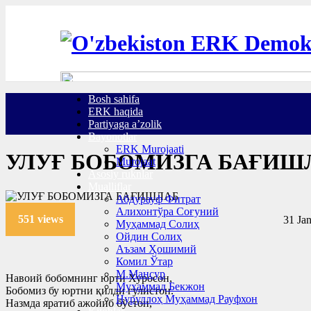
Bosh sahifa
ERK haqida
Partiyaga a’zolik
Bayonotlar
ERK Murojaati
УЛУҒ БОБОМИЗГА БАҒИШ
Murojaat
Asosiy ruknlar
Mualliflar
Абдурауф Фитрат
Алихонтўра Соғуний
551 views
31 Jan
Муҳаммад Солиҳ
Ойдин Солиҳ
Аъзам Ҳошимий
Комил Ўтар
М.Мансур
Навоий бобомнинг юрти Хуросон,
Муҳаммад Бекжон
Бобомиз бу юртни қилди гулистон.
Нуруллоҳ Муҳаммад Рауфхон
Назмда яратиб ажойиб бўстон,