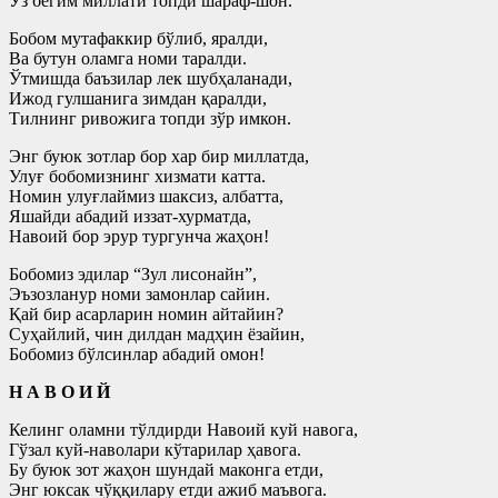
Ўз бегим миллати топди шараф-шон.
Бобом мутафаккир бўлиб, яралди,
Ва бутун оламга номи таралди.
Ўтмишда баъзилар лек шубҳаланади,
Ижод гулшанига зимдан қаралди,
Тилнинг ривожига топди зўр имкон.
Энг буюк зотлар бор хар бир миллатда,
Улуғ бобомизнинг хизмати катта.
Номин улуғлаймиз шаксиз, албатта,
Яшайди абадий иззат-хурматда,
Навоий бор эрур тургунча жаҳон!
Бобомиз эдилар “Зул лисонайн”,
Эъзозланур номи замонлар сайин.
Қай бир асарларин номин айтайин?
Суҳайлий, чин дилдан мадҳин ёзайин,
Бобомиз бўлсинлар абадий омон!
Н А В О И Й
Келинг оламни тўлдирди Навоий куй навога,
Гўзал куй-наволари кўтарилар ҳавога.
Бу буюк зот жаҳон шундай маконга етди,
Энг юксак чўққилару етди ажиб маъвога.