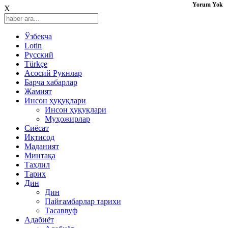
Yorum Yok
X
Ўзбекча
Lotin
Русский
Türkçe
Асосий Рукнлар
Барча хабарлар
Жамият
Инсон ҳуқуқлари
Инсон ҳуқуқлари
Муҳожирлар
Сиёсат
Иқтисод
Mаданият
Минтақа
Таҳлил
Тарих
Дин
Дин
Пайғамбарлар тарихи
Тасаввуф
Адабиёт