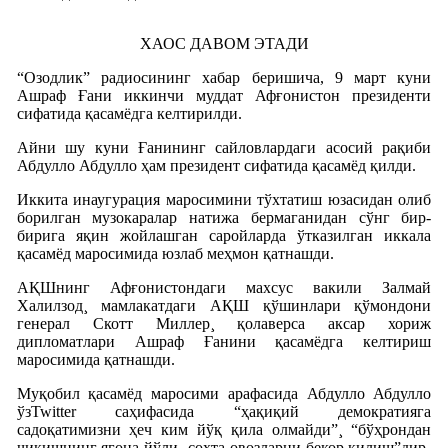
ХАОС ДАВОМ ЭТАДИ
“Озодлик” радиосининг хабар беришича, 9 март куни
Ашраф Ғани иккинчи муддат Афғонистон президенти
сифатида қасамëдга келтирилди.
Айни шу куни Ғанининг сайловлардаги асосий рақиби
Абдулло Абдулло ҳам президент сифатида қасамëд қилди.
Иккита инаугурация маросимини тўхтатиш юзасидан олиб
борилган музокаралар натижа бермаганидан сўнг бир-
бирига яқин жойлашган саройларда ўтказилган иккала
қасамëд маросимида юзлаб меҳмон қатнашди.
АҚШнинг Афғонистондаги махсус вакили Залмай
Халилзод¸ мамлакатдаги АҚШ қўшинлари қўмондони
генерал Скотт Миллер¸ қолаверса аксар хориж
дипломатлари Ашраф Ғанини қасамëдга келтириш
маросимида қатнашди.
Муқобил қасамëд маросими арафасида Абдулло Абдулло
ўзTwitter саҳифасида “ҳақиқий демократияга
садоқатимизни ҳеч ким йўқ қила олмайди”¸ “бўҳрондан
чиқишнинг ягона йўли¸ сохта овозларни бекор қилиш”дир¸