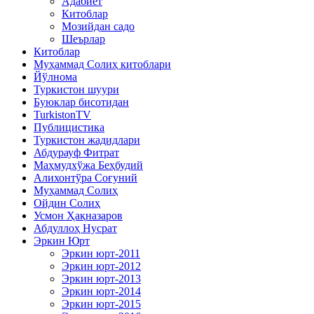
Адабиёт
Китоблар
Мозийдан садо
Шеърлар
Китоблар
Муҳаммад Солиҳ китоблари
Йўлнома
Туркистон шуури
Буюклар бисотидан
TurkistonTV
Публицистика
Туркистон жадидлари
Абдурауф Фитрат
Маҳмудхўжа Беҳбудий
Алихонтўра Соғуний
Муҳаммад Солиҳ
Ойдин Солиҳ
Усмон Ҳақназаров
Абдуллоҳ Нусрат
Эркин Юрт
Эркин юрт-2011
Эркин юрт-2012
Эркин юрт-2013
Эркин юрт-2014
Эркин юрт-2015