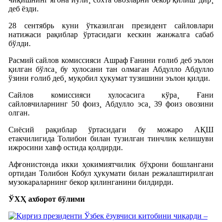
деб ëзди.
28 сентябрь куни ўтказилган президент сайловлари
натижаси рақиблар ўртасидаги кескин жанжалга сабаб
бўлди.
Расмий сайлов комиссияси Ашраф Ғанини ғолиб деб эълон
қилган бўлса¸ бу хулосани тан олмаган Абдулло Абдулло
ўзини ғолиб деб¸ муқобил ҳукумат тузишини эълон қилди.
Сайлов комиссияси хулосасига кўра¸ Ғани
сайловчиларнинг 50 фоиз¸ Абдулло эса¸ 39 фоиз овозини
олган.
Сиëсий рақиблар ўртасидаги бу можаро АҚШ
етакчилигида Толибон билан тузилган тинчлик келишуви
ижросини хавф остида қолдирди.
Афғонистонда икки ҳокимиятчилик бўҳрони бошлангани
ортидан Толибон Кобул ҳукумати билан режалаштирилган
музокараларнинг бекор қилинганини билдирди.
ЎХҲ ахборот бўлими