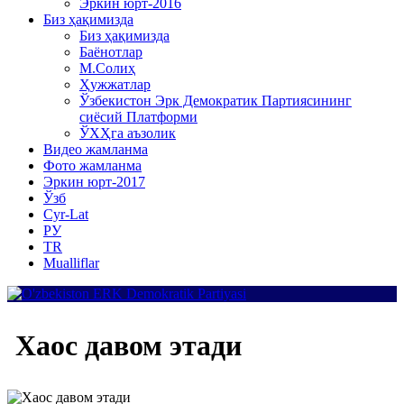
Эркин юрт-2016
Биз ҳақимизда
Биз ҳақимизда
Баёнотлар
М.Солиҳ
Ҳужжатлар
Ўзбекистон Эрк Демократик Партиясининг
сиёсий Платформи
ЎХҲга аъзолик
Видео жамланма
Фото жамланма
Эркин юрт-2017
Ўзб
Cyr-Lat
РУ
TR
Mualliflar
Хаос давом этади