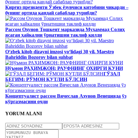
Қирғиз президенти Ўзбек ёзувчиси китобини чиқарди –
бунинг ортида қандай сабаблар турибди?
Рассом Охунов Тошкент марказида Муҳаммад Солиҳ
яcаган ҳайкални ўрнатишни таклиф қилди
Oʻzbek kitob dizayni imzosi yoʻlidagi 30 yil. Maestro
Bahriddin Bozorov bilan suhbat
Нўъмон РАҲИМЖОН: РАУФНИНГ ОХИРГИ КУНИ
ГЎЗАЛ
БЕГИМ: РЎМОН ҚУТЛИ БЎЛСИН
Концептуалист рассом Вячеслав Ахунов Венецияда ўз
кўргазмасини очди
YORUM ALANI