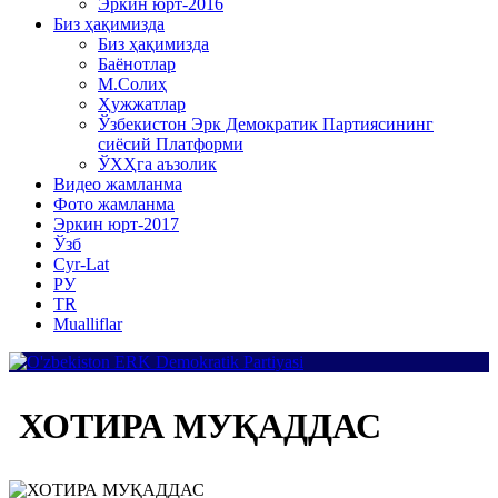
Эркин юрт-2016
Биз ҳақимизда
Биз ҳақимизда
Баёнотлар
М.Солиҳ
Ҳужжатлар
Ўзбекистон Эрк Демократик Партиясининг
сиёсий Платформи
ЎХҲга аъзолик
Видео жамланма
Фото жамланма
Эркин юрт-2017
Ўзб
Cyr-Lat
РУ
TR
Mualliflar
ХОТИРА МУҚАДДАС