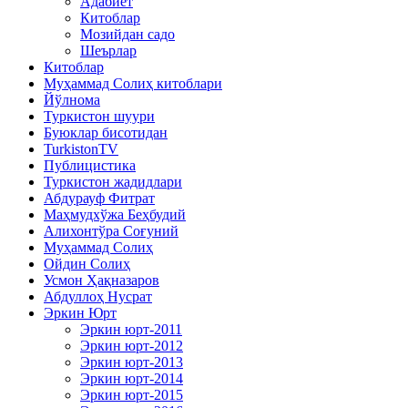
Адабиёт
Китоблар
Мозийдан садо
Шеърлар
Китоблар
Муҳаммад Солиҳ китоблари
Йўлнома
Туркистон шуури
Буюклар бисотидан
TurkistonTV
Публицистика
Туркистон жадидлари
Абдурауф Фитрат
Маҳмудхўжа Беҳбудий
Алихонтўра Соғуний
Муҳаммад Солиҳ
Ойдин Солиҳ
Усмон Ҳақназаров
Абдуллоҳ Нусрат
Эркин Юрт
Эркин юрт-2011
Эркин юрт-2012
Эркин юрт-2013
Эркин юрт-2014
Эркин юрт-2015