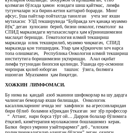
қолмаган бўлсада ҳамон
юзидаги шиш қайтмас,
лимфа
тугунчалари эса бирин-кетин каттариб борарди.
Минг
афсус, ўша пайтлар пойтахтда танилган
учта энг яхши
мутахасис
УЗД текширувида “Буйракда хеч қанақа муаммо
йўқ” деган
хулосани
бериб, бизни онколог, гематолог
ва
СПИД марказидаги мутахасисларга ҳам кўринишимизни
маслаҳат беришди.
Гематология илмий текшириш
марказида
илик текширилиб, муаммо чиқмагач,
СПИД
марказида қон топширдик. Улар ҳам қўрқинчли хеч нарса
топа олишмагач,
Республика Онкология илмий текшириш
институтига боришимизни уқтиришди.
Алал оқибат
лимфа тугунидан биопсия қилинди. Ўшанда еру-осмонни
чирпирак қилиб юборган
ташхис
ўзига, билмига
ишонган
Муаззамни
ҳам йиқитди.
ХОЖКИН
ЛИМФОМАСИ.
Бу нима ва
қандай
азоб эканини шифокорлар ва шу дардга
чалинган беморлар яхши билишади.
Онкологик
касалликларнинг ичида энг
хавфлиси
ва агрессивларидан
бири бўлиб
боламни кўрикдан ўтказган
энг зўр профессор
“
Аттанг,
нари борса тўрт ой… Дарров болалар бўлимига
ётқизиб, кимётерапия муолажасини бошлашимиз
керак.
Балки
бироз умрини узайтирармиз” деб , “илохим
поликлиникадагилар адашган бўлсин” деган
охирги