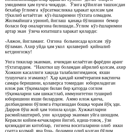
умидимни ҳам пучга чиқарди.
Ўзига қўйилган ташхисдан
бехабар ўглимга
кўрсатмасликка ҳаракат қилсам ҳам
тўкилиб кетаётган
кўз ёшларимни тўхтата олмадим.
Жилмайишга уриниб, йиглаш
қанақа бўлишини
бемор
боласи бор оналаргина билишади..Ўглим
кўз ёшларимни
артар экан
ўзича юпатишга харакат қиларди:
-Аяжон, йигламанг.
Озгина
больнисада қолсам
зўр
бўламан. Ахир уйда ҳам укол
қилавериб
қийналиб
кетдингизку!
Унга тикилар эканман,
ичимдан келаётган фарёдни аранг
тўхтатардим.
“Нахотки шу боламдан айрилиб қолсам, ахир
Хожкин касаллиги хақида талабалигимданоқ
яхши
тушунчага эгаманку!
Ҳар қандай кимётерапия вақтинча
самара беришини, қолаверса томирдан
юбориладиган
илож рак тўқималари билан бир қаторда соглом
тўқималарни хам шикастлаб, иммунитетни тушириб
юборишини яхши билардим.
Аммо илож қанча,
дилбандимни бўлимга ётқизишдан бошқа чорам йўқ эди.
Дарров бўш жой ҳам топила қолди. Хужжатларни
расмийлаштириб, уни
қолдирар эканман уйга шошдим.
Керакли кийим-кечакларни йигиб, идиш-товоқ , ўзи
қизиқадиган китоблар,
гигиена воситаларини олиб
икки
соатга қолмай
яна ўша-
боламни олиб қолган бўлим