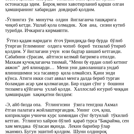
остонасида эдим.
Бироқ мени хавотирланиб қарши олган
ҳамширанинг хабаридан
довдираб қолдим.
-Ўглингиз
ўн
минутча
олдин
йиглаганча ташқарига
чиқиб кетди. Ушлаб қола олмадик.
Хов
ана,
сизни кутиб
турибди. Ичкарига кирмаяпти.
Ўттиз қадам наридаги
ёгоч ўриндиқда бир бурда
бўлиб
ўтирган ўглимнинг
олдига чопиб
бориб
тиззалаб ўтириб
қолдим. У йиглагани учун
юзи бадтар шишиб кетганди.
Сабабини сўрасам,
айтгиси келмай багримга отилди.
Махкам қучоқлаганча тинмай, “Мени бу ердан олиб кетинг
аяжон”
деб ялинарди…
Мени уни даволанишга ундаб
ялинишимни эса тасаввур
қила олмайсиз. Қани энди
кўнса. Атиги икки соат аввал менга далда бериб турган
боламдан асар ҳам қолмаганди. Бир оздан сўнг у
бошини
тиззамга қўйганча
ухлаб қолди.
Халлослаб югуриб чиққан
ҳамширадан
хақиқатни билдим:
-Э, айб бизда опа.
Ўглингизни
ўзига тенгдош Акмал
ётган палатага жойлаштиргандик. Унинг
соч, қош,
киприклари учинчи курс химиядан сўнг бутунлай
тўкилиб
кетган.
Ўглингиз хайрон бўлиб
қараб турса “Бақрайма, сен
хам мендака
бўласан яқинда.
Лекин барибир ўлар
эканмиз. Бугун эшитиб қолдим.
Шуни олдинроқ