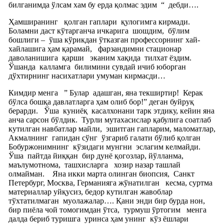
билганимда ўлсам хам бу ерда қолмас эдим
“
дебди….
Ҳамширанинг
қолган гаплари
қулогимга кирмади.
Боламни даст кўтарганча ичкарига
шошдим,
бўлим
бошлиги –
ўша кўрикдан ўтказган профессорнинг хай-
хайлашига ҳам қарамай,
фарзандимни стационар
даволанишига
қарши
эканим хақида
тилхат ёздим.
Ўшанда
калламга
билимини сувдай ичиб юборган
дўхтирнинг насихатлари умуман кирмасди…
Кимдир менга
” Булар
адашган, яна текширтир!
Керак
бўлса бошқа давлатларга ҳам олиб бор!” деган буйруқ
берарди.
Ўша
куниёқ
касалхонани тарк этдику, кейин яна
анча сарсон бўлдик.
Турли мутахасислар қабулига соатлаб
кутилган навбатлар майли,
эшитган гапларим, маломатлар,
Акмалнинг
гапидан сўнг
ўзгариб галати бўлиб қолган
Бобуржонимнинг
кўзидаги мунгни
эслагим келмайди.
Ўша
пайтда йиққан
бир дунё қогозлар, йўлланма,
маълумотнома,
ташхисларга
хозир назар ташлай
олмайман.
Яна икки марта олинган биопсия,
Санкт
Петербург, Москва, Германияга жўнатилган
кесма, суртма
материаллар уйқусиз, бедор кутилган жавоблар
тўхтатилмаган
муолажалар…. Қани энди бир бурда нон,
бир пиёла чой томогимдан ўтса,
турмуш ўртогим
менга
далда бериб туришга
уринса ҳам унинг
кўз ёшлари