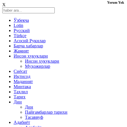
Yorum Yok
X
Ўзбекча
Lotin
Русский
Türkçe
Асосий Рукнлар
Барча хабарлар
Жамият
Инсон ҳуқуқлари
Инсон ҳуқуқлари
Муҳожирлар
Сиёсат
Иқтисод
Mаданият
Минтақа
Таҳлил
Тарих
Дин
Дин
Пайғамбарлар тарихи
Тасаввуф
Адабиёт