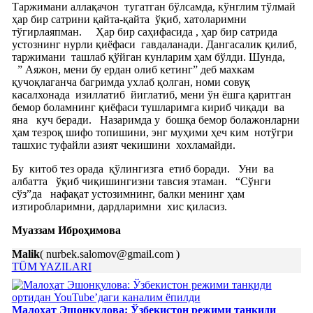
Таржимани аллақачон
тугатган бўлсамда, кўнглим тўлмай
ҳар бир сатрини қайта-қайта
ўқиб, хатоларимни
тўгирлаяпман.
Ҳар бир саҳифасида , ҳар бир сатрида
устознинг нурли қиёфаси
гавдаланади. Дангасалик қилиб,
таржимани
ташлаб қўйган кунларим ҳам бўлди. Шунда,
” Аяжон, мени бу ердан олиб кетинг” деб махкам
қучоқлаганча багримда ухлаб қолган, номи совуқ
касалхонада
изиллатиб
йиглатиб, мени ўн ёшга қаритган
бемор боламнинг қиёфаси тушларимга кириб чиқади
ва
яна
куч беради.
Назаримда у
бошқа бемор болажонларни
ҳам тезроқ шифо топишини, энг муҳими ҳеч ким
нотўгри
ташхис туфайли азият чекишини
хохламайди.
Бу
китоб тез орада
қўлингизга
етиб боради.
Уни
ва
албатта
ўқиб чиқишингизни тавсия этаман.
“Сўнги
сўз”да
нафақат устозимнинг, балки менинг ҳам
изтиробларимни, дардларимни
хис қиласиз.
Муаззам Иброҳимова
Malik
( nurbek.salomov@gmail.com )
TÜM YAZILARI
Малоҳат Эшонқулова: Ўзбекистон режими танқиди