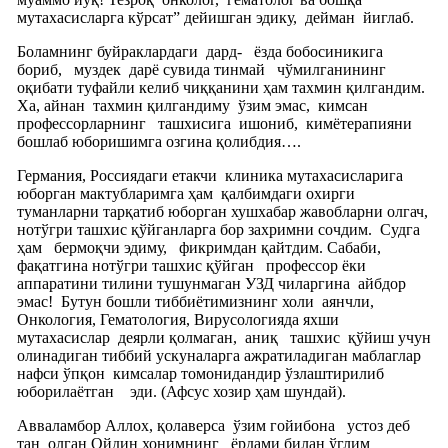
мутахасисларга кўрсат” дейишган эдику,
дейман
йиглаб.
Боламнинг буйраклардаги
дард-
ёзда бобосиникига
бориб,
муздек
дарё сувида тинмай
чўмилганининг
оқибати туфайли келиб чиққанини ҳам тахмин қилгандим.
Ха, айнан
тахмин қилгандиму
ўзим эмас,
кимсан
профессорларнинг
ташхисига
ишониб,
кимётерапияни
бошлаб юборишимга озгина қолибдия….
Германия, Россиядаги етакчи
клиника мутахасисларига
юборган мактубларимга ҳам
қалбимдаги охирги
туманларни тарқатиб юборган хушхабар жавобларни олгач,
нотўгри ташхис қўйганларга бор захримни сочдим.
Судга
ҳам
бермоқчи эдиму,
фикримдан қайтдим. Сабаби,
фақатгина нотўгри ташхис қўйган
профессор ёки
аппаратини тилини тушунмаган УЗД чиларгина
айбдор
эмас!
Бутун бошли тиббиётимизнинг холи
аянчли,
Онкология, Гематология, Вирусологияда яхши
мутахасислар
деярли қолмаган,
аниқ
ташхис
қўйиш учун
олинадиган тиббий ускуналарга ажратиладиган маблаглар
нафси ўпқон
кимсалар томонидандир ўзлаштирилиб
юборилаётган
эди. (Афсус хозир ҳам шундай).
Авваламбор Аллох, қолаверса
ўзим гойибона
устоз деб
тан
олган Ойдин хонимнинг
ёрдами билан ўглим