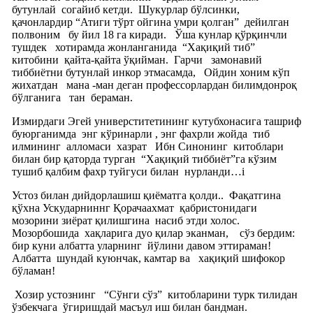
бутунлай
согайиб кетди.
Шукурлар бўлсинки,
қачонлардир “Атиги тўрт ойгина умри қолган”
дейилган
полвоним
бу йил 18 га киради.
Ўша кунлар қўрқинчли
тушдек
хотирамда жонланганида
“Хақиқий тиб”
китобини
қайта-қайта ўқийман.
Гарчи
замонавий
тиббиётни бутунлай инкор этмасамда,
Ойдин хоним кўп
жихатдан
мана -ман деган профессорлардан билимдонроқ
бўлганига
тан
бераман.
Измирдаги Эгей универститетининг кутубхонасига ташриф
буюрганимда
энг кўринарли , энг фахрли жойда
тиб
илмининг
алломаси
хазрат
Ибн Синонинг
китоблари
билан бир қаторда турган
“Хақиқий тиббиёт”га кўзим
тушиб қалбим фахр туйгуси билан
нурланди…i
Устоз билан дийдорлашиш қиёматга қолди..
Фақатгина
қўхна Ускударниннг Қорачаахмат
қабристонидаги
мозорини зиёрат қилишгина
насиб этди холос.
Мозорбошида
хақларига дуо қилар эканман,
сўз бердим:
бир куни албатта уларнинг
йўлини давом эттираман!
Албатта
шундай куюнчак, камтар ва
хақиқий шифокор
бўламан!
Хозир устознинг
“Сўнги сўз”
китобларини турк тилидан
ўзбекчага
ўгиришдай масъул иш билан бандман.