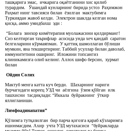
ташқарига эмас,
ичкарига оқаётганини хис қилиб
турардим.
Ўшандай кунларнинг бирида устоз
Раҳимжон
Раҳмат нинг тавсияси билан
ёзилган
мактубимга
Туркиядан жавоб келди.
Электрон шаклда келган нома
қисқа, аммо умидбахш
эди :
“Болага
зинхор кимётерапия муолажасини қилдирманг!
Сиз келтирган таърифлар
асосида унда хеч қандай
саратон
белгиларини кўрмаяпман.
У қаттиқ шамоллаган бўлиши
мумкин, яна текширтиринг. Таббий усуллар билан даволаб,
иммунитетини оширинг.
Иложини топсангиз
клиникамизга олиб келинг. Аллох шифо берсин,
хурмат
билан
Ойдин Солих
Мактуб менга катта куч берди.
Шахарнинг нариги
бурчагидаги кореец УЗД чи
аёлгина
ўзим қўйган
илк
ташхисни
тасдиқлади: “Иккала
буйракнинг
ўткир
яллигланиши.
Лимфоадинапатия”
Қўлимга тутқазилган
бир парча қогозга қараб кўзларимга
ишонмасдим. Ахир
учта УЗД мутахасиси
“буйракларда
муаммо йўқ! Тезроқ
онколог,
гематолог ва бошқа