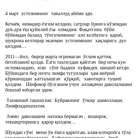
4 март
устозимнинг
таваллуд айёми эди.
Кечаёқ
нимадир ёзгим келдию, сатрлар ўрнига кўзимдан
дув-дув ёш қуйилиб ёза
олмадим. Фақатгина
бўйи
бўйимдан баланд
тўнгичимнинг
алп келбатига
қараб,
шукрона келтирар эканман
устозимнинг
хақларига
дуо
қилдим…
2011—йил,
бирор марта огримаган
ўглим қаттиқ
бетобланиб қолди. Ёзги таътилдан қайтгач
бир неча кун
истималадию,
юзи
сўнг бадани
пуфакдек
шишиб кетди.
Бўйнидаги бир нечта лимфа тугунлари
ҳам меёрий
кўринишдан
катталашгач
қўрқиб,
хавотирга
тушиб
қолдим.
Шифокор бўлганим учун
аллақачон даволалашни
бошлаб юборган эдим.
Тахминий ташхисим:
Буйракнинг
ўткир
шамоллаши.
Лимфоадинапатия.
Аммо
даволашим
натижа бермагач ,
яхшироқ
текширтиришга
қарор қилдим…
Шундан сўнг
мени ўн ёшга қаритган, алам-изтиробга тўла
кунларим бошланди.
Бобуржон огирлашмаган,
ётиб