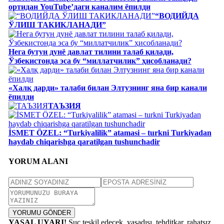
ортидан YouTube’даги каналим ёпилди
“ВОДИЙДА
ЎЛИШ ТАКИКЛАНАДИ”
Нега бутун дунё давлат тилини талаб қилади,
Ўзбекистонда эса бу “миллатчилик” ҳисобланади?
«Халқ дарди» талаби билан Элтузнинг яна бир канали
ёпилди
ТАЪЗИЯ
İSMET ÖZEL: “Turkiyalilik” atamasi – turkni Turkiyadan
haydab chiqarishga qaratilgan tushunchadir
YORUM ALANI
YORUMU GÖNDER
YASAL UYARI!
Suç teşkil edecek, yasadışı, tehditkar, rahatsız