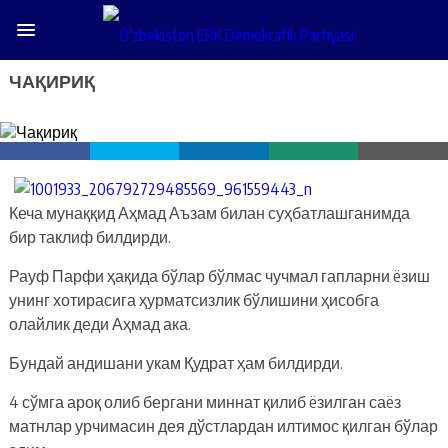
ЧАҚИРИҚ
Кеча мунаққид Аҳмад Аъзам билан суҳбатлашганимда
бир таклиф билдирди.
Рауф Парфи ҳақида бўлар бўлмас чучмал гапларни ëзиш
унинг хотирасига ҳурматсизлик бўлишини ҳисобга
олайлик деди Аҳмад ака.
Бундай андишани укам Қудрат ҳам билдирди.
4 сўмга ароқ олиб бергани миннат қилиб ëзилган саëз
матнлар урчимасин дея дўстлардан илтимос қилган бўлар