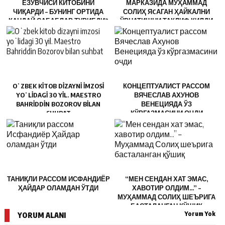
ЁЗУВЧИСИ КИТОБИНИ
МАРКАЗИДА МУҲАММАД
ЧИҚАРДИ – БУНИНГ ОРТИДА
СОЛИҲ ЯCАГАН ҲАЙКАЛНИ
ҚАНДАЙ САБАБЛАР ТУРИБДИ?
ЎРНАТИШНИ ТАКЛИФ ҚИЛДИ
OʻZBEK KITOB DIZAYNI IMZOSI
КОНЦЕПТУАЛИСТ РАССОМ
YOʻLIDAGI 30 YIL. MAESTRO
ВЯЧЕСЛАВ АХУНОВ
BAHRIDDIN BOZOROV BILAN
ВЕНЕЦИЯДА ЎЗ
SUHBAT
КЎРГАЗМАСИНИ ОЧДИ
ТАНИҚЛИ РАССОМ ИСФАНДИЁР
“МЕН СЕНДАН ХАТ ЭМАС,
ҲАЙДАР ОЛАМДАН ЎТДИ
ХАВОТИР ОЛДИМ…” –
МУҲАММАД СОЛИҲ ШЕЪРИГА
БАСТАЛАНГАН ҚЎШИҚ
Yorum Yok
YORUM ALANI