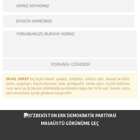
YORUMU GÖNDER
YASAL UYARI!
Suç teşkil edecek, yasadışı, tehditkar, rahatsız edici, hakaret ve küfür
içeren, aşağılayıcı, küçük düşürücü, kaba, pornografik, ahlaka aykırı, kişilik haklarına
zarar verici ya da benzeri niteliklerde içeriklerden doğan her türlü mali, hukuki, cezai,
idari sorumluluk içeriği gönderen kişiye aittir.
MASAÜSTÜ GÖRÜNÜME GEÇ