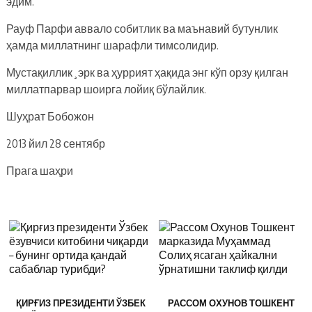
эдим.
Рауф Парфи аввало собитлик ва маънавий бутунлик
ҳамда миллатнинг шарафли тимсолидир.
Мустақиллик¸эрк ва ҳуррият ҳақида энг кўп орзу қилган
миллатпарвар шоирга лойиқ бўлайлик.
Шуҳрат Бобожон
2013 йил 28 сентябр
Прага шаҳри
ҚИРҒИЗ ПРЕЗИДЕНТИ ЎЗБЕК
РАССОМ ОХУНОВ ТОШКЕНТ