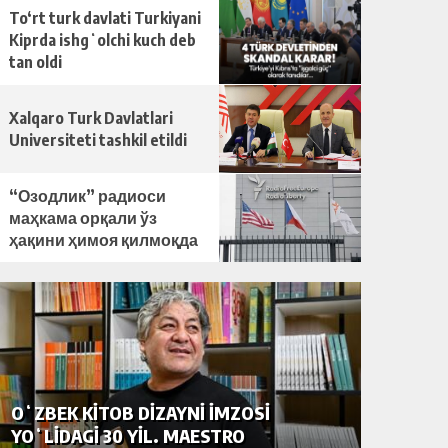
To‘rt turk davlati Turkiyani
Kiprda ishgʻolchi kuch deb
tan oldi
Xalqaro Turk Davlatlari
Universiteti tashkil etildi
“Озодлик” радиоси
маҳкама орқали ўз
ҳақини ҳимоя қилмоқда
OʻZBEK KITOB DIZAYNI IMZOSI
НЎЪМО
YOʻLIDAGI 30 YIL. MAESTRO
ОХИРГ