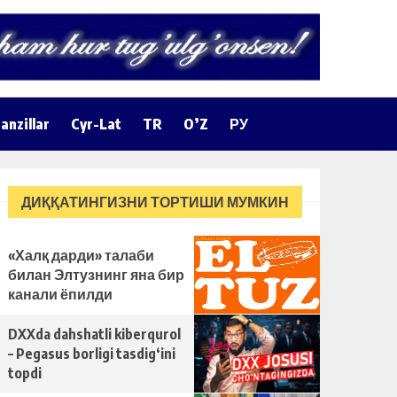
anzillar
Cyr-Lat
TR
O’Z
РУ
ДИҚҚАТИНГИЗНИ ТОРТИШИ МУМКИН
«Халқ дарди» талаби
билан Элтузнинг яна бир
канали ёпилди
DXXda dahshatli kiberqurol
– Pegasus borligi tasdig‘ini
topdi