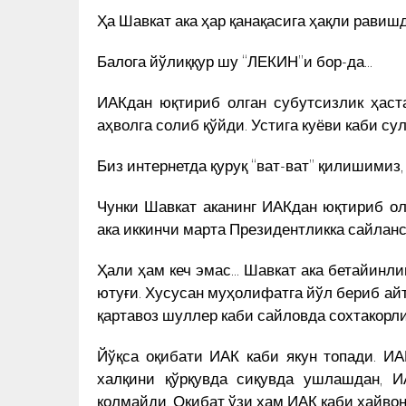
БУНИНГ ОРТИДА ҚАНДАЙ
Ҳа Шавкат ака ҳар қанақасига ҳақли равишд
АРИ
КУН ЯНГИЛИКЛАРИ
САБАБЛАР ТУРИБДИ?
Балога йўлиққур шу “ЛЕКИН”и бор-да…
ИАКдан юқтириб олган субутсизлик ҳаст
аҳволга солиб қўйди. Устига куёви каби с
Биз интернетда қуруқ “ват-ват” қилишимиз,
Чунки Шавкат аканинг ИАКдан юқтириб ол
ака иккинчи марта Президентликка сайлан
Ҳали ҳам кеч эмас… Шавкат ака бетайинли
ютуғи. Хусусан муҳолифатга йўл бериб ай
қартавоз шуллер каби сайловда сохтакорл
Йўқса оқибати ИАК каби якун топади. ИА
халқини қўрқувда сиқувда ушлашдан, И
қолмайди. Оқибат ўзи ҳам ИАК каби ҳайвон