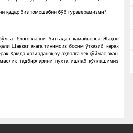
уни қадар биз томошабин бўб тураверамизми?
бўлса, блогерларни биттадан қамайверса Жаҳон
али Шавкат акага тинимсиз босим ўтказиб, керак
ак. Ҳамда ҳозирданоқ бу аҳволга чек қўймас экан.
рмаслик тадбирларини пухта ишлаб қўллашимиз