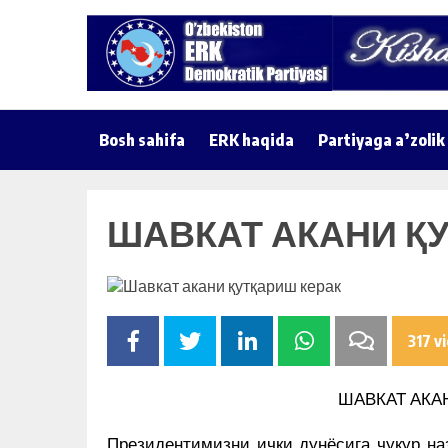
Bosh sahifa
ERK haqida
Partiyaga a’zolik
ШАВКАТ АКАНИ Қ
317 v
ШАВКАТ АКА
Президентимизни ички дунёсига чуқур на