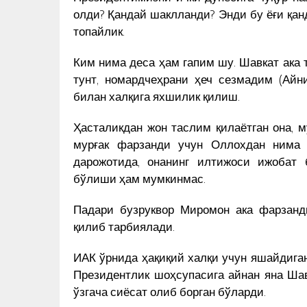
олди? Қандай шаклланди? Энди бу ёғи қа
топайлик.
Ким нима деса ҳам гапим шу. Шавкат ака 
тунт, номардчеҳрани ҳеч сезмадим (Айн
билан халқига яхшилик қилиш.
Ҳасталикдан жон таслим қилаётган она, 
мурғак фарзанди учун Оллохдан нима и
дарожотида, онанинг илтижоси ижобат 
бўлиши ҳам мумкинмас.
Падари бузруквор Миромон ака фарзанд
қилиб тарбиялади.
ИАК ўрнида ҳақиқий халқи учун яшайдига
Президентлик шоҳсупасига айнан яна Шав
ҚИРҒИЗ ПРЕЗИДЕНТИ ЎЗБЕК
ўзгача сиёсат олиб борган бўларди.
ОСИТАСИМИ?
ЁЗУВЧИСИ КИТОБИНИ ЧИҚАРД