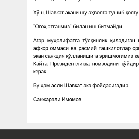
Хўш, Шавкат акани шу аҳволга тушиб қолг
“Огоҳ этганмиз” билан иш битмайди.
Агар муҳолифатга тўсқинлик қиладиган 
афкор оммаси ва расмий ташкилотлар орқ
экан санкция қўлланишига эришмоғимиз кер
Қайта Президентликка номзодини қўйди
керак.
Бу ҳам асли Шавкат ака фойдасигадир.
Санжарали Имомов