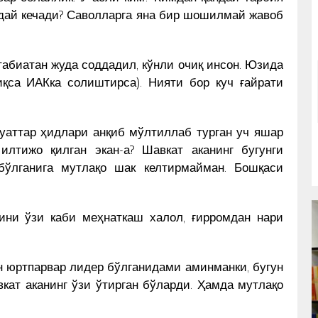
ндай кечади? Саволларга яна бир шошилмай жавоб
табиатан жуда соддадил, кўнли очиқ инсон. Юзида
иқса ИАКка солиштирса). Нияти бор куч ғайрати
муаттар ҳидлари анқиб мўлтиллаб турган уч яшар
лтижо қилган экан-а? Шавкат аканинг бугунги
бўлганига мутлақо шак келтирмайман. Бошқаси
ини ўзи каби меҳнаткаш халол, ғирромдан нари
н юртпарвар лидер бўлганидами аминманки, бугун
кат аканинг ўзи ўтирган бўларди. Ҳамда мутлақо
РАССОМ ОХУНОВ ТОШКЕНТ
И –
МАРКАЗИДА МУҲАММАД СОЛИҲ