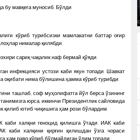
ЯCАГАН ҲАЙКАЛНИ ЎРНАТИШНИ
а бу мавқега муносиб. Бўлди.
КУН ЯНГИЛИКЛАРИ
ТАКЛИФ ҚИЛДИ
алиги кўриб турибсизки мамлакатни баттар оғир
уллоҳлар нималар қилябди.
 охири сариқ чақалик наф бермай қўяди.
ган инфекцияси устози каби якун топади. Шавкат
са оқибати нима бўлишина ҳамма кўриб турибди.
гини ташлаб, соф муҳолифатга йўл берса ўзининг
тганимизга юрса, иккинчи Президентлик сайловида
ик қилиб ютиб чиқишига ҳам рози бўлардим.
К каби халқни геноцид қилишга ўтади. ИАК каби
АК каби халқини қирғин қилишдан ўзга чораси
га ҳам раво кўриб бўлмайдиган ўлим топади.