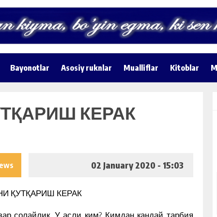
Bayonotlar
Asosiy ruknlar
Mualliflar
Kitoblar
M
УТҚАРИШ КЕРАК
02 January 2020 - 15:03
iews
НИ ҚУТҚАРИШ КЕРАК
зар солайлик. У асли ким? Кимдан қандай тарбия