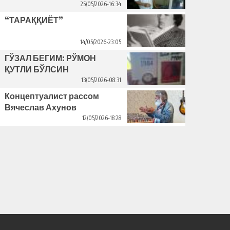
25/05/2026-16:34
“ТАРАҚҚИЁТ”
14/05/2026-23:05
ГЎЗАЛ БЕГИМ: РЎМОН
ҚУТЛИ БЎЛСИН
13/05/2026-08:31
Концептуалист рассом
Вячеслав Ахунов
Венецияда ўз кўргазмасини
12/05/2026-18:28
очди