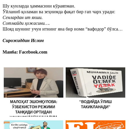
Шу кунларда ҳаммасини кўраяпман.
Ўйланиб қоламан ва зеҳнимда фақат бир гап чарх уради:
Сенлардан ит яхши.
Сотмайди ҳожасини….
Шояд шунинг учун итнинг яна бир номи “вафодор” бўлса…
Сирожиддин Ислом
Манба: Facebook.com
МАЛОҲАТ ЭШОНҚУЛОВА:
“ВОДИЙДА ЎЛИШ
ЎЗБЕКИСТОН РЕЖИМИ
ТАКИКЛАНАДИ”
ТАНҚИДИ ОРТИДАН
YOUTUBE’ДАГИ КАНАЛИМ
ЁПИЛДИ