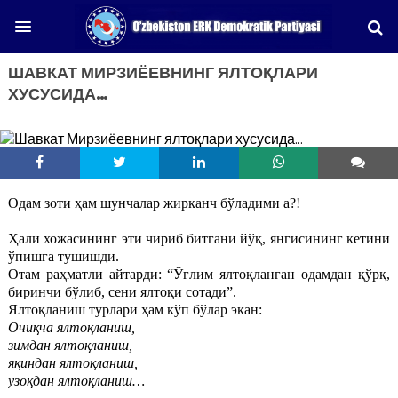
ШАВКАТ МИРЗИЁЕВНИНГ ЯЛТОҚЛАРИ
ХУСУСИДА…
Одам зоти ҳам шунчалар жирканч бўладими а?!
Ҳали хожасининг эти чириб битгани йўқ, янгисининг кетини
ўпишга тушишди.
Отам раҳматли айтарди: “Ўғлим ялтоқланган одамдан қўрқ,
биринчи бўлиб, сени ялтоқи сотади”.
Ялтоқланиш турлари ҳам кўп бўлар экан:
Очиқча ялтоқланиш,
зимдан ялтоқланиш,
яқиндан ялтоқланиш,
узоқдан ялтоқланиш…