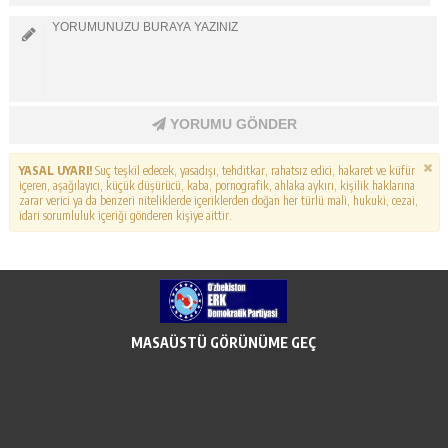
YORUMU GÖNDER
YASAL UYARI!
Suç teşkil edecek, yasadışı, tehditkar, rahatsız edici, hakaret ve küfür
içeren, aşağılayıcı, küçük düşürücü, kaba, pornografik, ahlaka aykırı, kişilik haklarına
zarar verici ya da benzeri niteliklerde içeriklerden doğan her türlü mali, hukuki, cezai,
idari sorumluluk içeriği gönderen kişiye aittir.
MASAÜSTÜ GÖRÜNÜME GEÇ