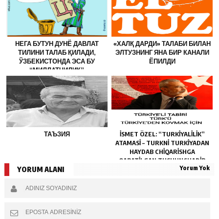
НЕГА БУТУН ДУНЁ ДАВЛАТ
«ХАЛҚ ДАРДИ» ТАЛАБИ БИЛАН
ТИЛИНИ ТАЛАБ ҚИЛАДИ,
ЭЛТУЗНИНГ ЯНА БИР КАНАЛИ
ЎЗБЕКИСТОНДА ЭСА БУ
ЁПИЛДИ
“МИЛЛАТЧИЛИК”
ҲИСОБЛАНАДИ?
ТАЪЗИЯ
İSMET ÖZEL: “TURKIYALILIK”
ATAMASI – TURKNI TURKIYADAN
HAYDAB CHIQARISHGA
QARATILGAN TUSHUNCHADIR
Yorum Yok
YORUM ALANI