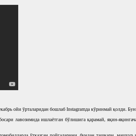
кабрь ойи ўрталаридан бошлаб Instagramда кўринмай қолди. Бу
осари лавозимида ишлаётган бўлишига қарамай, яқин-яқингач
втомобилларда ўтказган пойгаларини, бундан ташқари, машҳур 