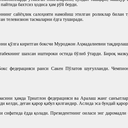
пайтида бахтсиз ҳодиса ҳам рўй берди.
оннинг сайёҳлик салоҳияти намойиш этилган роликлар билан тў
ан телевизион тасмаларни ёдга туширади.
рини қўлга киритган боксчи Муроджон Аҳмадалиевни тақдирлаш
Отабекнинг шахсан иштироки остида бўлиб ўтарди. Бироқ мазк
окс федерацияси раиси Сакен Пўлатов шуғулланди. Чемпио
асини ҳамда Триатлон федерацияси ва Аралаш жанг санъатлари
и келди, деган қарор қабул қилгандир. Аслида эса бундай қаро
и сифатида ёдда қолади. Президентнинг оиласи энг даромадли 