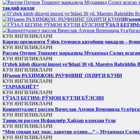
таклиф қилди
Нўъмо
ГЎЗАЛ БЕГИМ
КУН ЯНГИЛИКЛАРИ
Қирғиз президенти Ўзбек ёзувчиси китобини чиқарди – буни
КУН ЯНГИЛИКЛАРИ
Рассом Охунов Тошкент марказида Муҳаммад Солиҳ яcага
КУН ЯНГИЛИКЛАРИ
Oʻzbek kitob dizayni imzosi yoʻlidagi 30 yil. Maestro Bahriddin 
КУН ЯНГИЛИКЛАРИ
Нўъмон РАҲИМЖОН: РАУФНИНГ ОХИРГИ КУНИ
КУН ЯНГИЛИКЛАРИ
“ТАРАҚҚИЁТ”
КУН ЯНГИЛИКЛАРИ
ГЎЗАЛ БЕГИМ: РЎМОН ҚУТЛИ БЎЛСИН
КУН ЯНГИЛИКЛАРИ
Концептуалист рассом Вячеслав Ахунов Венецияда ўз кўрга
КУН ЯНГИЛИКЛАРИ
Таниқли рассом Исфандиёр Ҳайдар оламдан ўтди
КУН ЯНГИЛИКЛАРИ
“Мен сендан хат эмас, хавотир олдим…” – Муҳаммад Соли
КУН ЯНГИЛИКЛАРИ