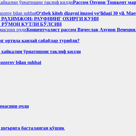
Рассом Охунов Тошкент ма
Oʻzbek kitob dizayni imzosi yoʻlidagi 30 yil. M
н РАҲИМЖОН: РАУФНИНГ ОХИРГИ КУНИ
: РЎМОН ҚУТЛИ БЎЛСИН
Концептуалист рассом Вячеслав Ахунов Венецияд
нг ортида қандай сабаблар турибди?
н ҳайкални ўрнатишни таклиф қилди
Bozorov bilan suhbat
змасини очди
ҳ шеърига басталанган қўшиқ