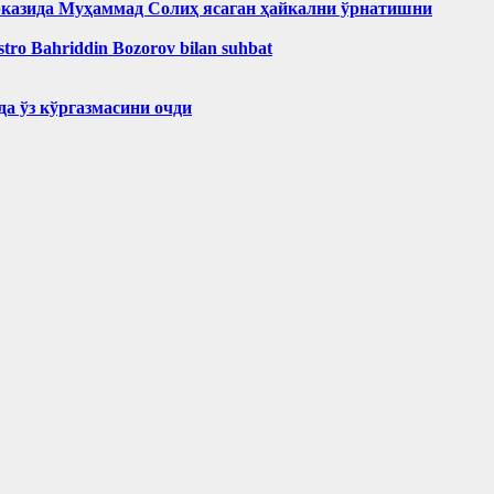
рказида Муҳаммад Солиҳ яcаган ҳайкални ўрнатишни
aestro Bahriddin Bozorov bilan suhbat
а ўз кўргазмасини очди