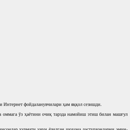
ни Интернет фойдаланувчилари ҳам яққол сезишди.
а оммага ўз ҳаётини очиқ тарзда намойиш этиш билан машғул
инсонлар ҳурмати учун ёзилган шоҳона дастурхонларни эмин-