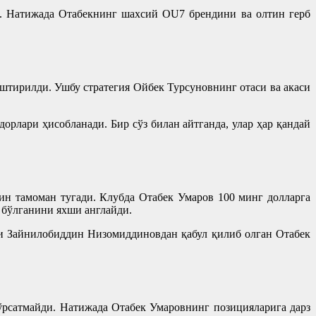
ар. Натижада Отабекнинг шахсий OU7 брендини ва олтин герб
тирилди. Ушбу стратегия Ойбек Турсуновнинг отаси ва акаси
рлари ҳисобланади. Бир сўз билан айтганда, улар ҳар қандай
ин тамоман тугади. Клубда Отабек Умаров 100 минг долларга
 бўлганини яхши англайди.
ри Зайнилобиддин Низомиддиновдан қабул қилиб олган Отабек
ўрсатмайди. Натижада Отабек Умаровнинг позицияларига дарз