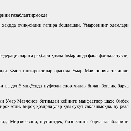
арини ғазаблантирмоқда.
р ҳақида очиқ-ойдин гапира бошлашди. Умаровнинг одамлари
едерацияларига раҳбари ҳамда Instagramда фаол фойдаланувчи,
ишди. Фаол иштирокчилар орасида Умар Мавлоновга тегишли
и ва дунё миқёсида нуфузли спортчилар билан боғлиқ барча
вчи Умар Мавлонов битимдан кейинги манфаатдор шахс Ойбек
рок этди. Бироқ ҳозирда улар ҳам сукут сақлашмоқда. Бу реал
аида Мирзиёевани, шунингдек, бизнеснинг барча талабларини