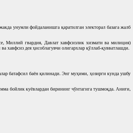
акда унумли фойдаланишга қаратилган электорал базага жалб
e, Миллий гвардия, Давлат хавфсизлик хизмати ва милиция)
 ва хавфсиз дея ҳисоблагувчи олигархлар қўллаб-қувватлашди.
лар батафсил баён қилинади. Энг муҳими, ҳозирги кунда ушбу
ҳамма бойлик куёвлардан бирининг чўнтагига тушмоқда. Аниғи,