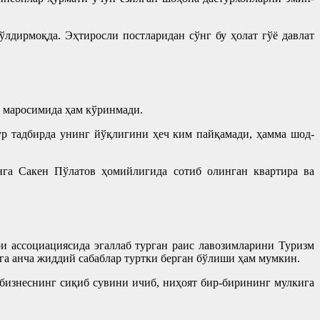
лдирмоқда. Эҳтиросли постларидан сўнг бу ҳолат гўё давлат
 маросимида ҳам кўринмади.
ур тадбирда унинг йўқлигини ҳеч ким пайқамади, ҳамма шод-
нга Сакен Пўлатов ҳомийлигида сотиб олинган квартира ва
 ассоциациясида эгаллаб турган раис лавозимларини Туризм
рга анча жиддий сабаблар туртки берган бўлиши ҳам мумкин.
бизнеснинг сиқиб сувини ичиб, ниҳоят бир-бирининг мулкига