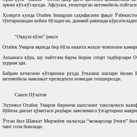
эркин кўз-кўз қилди. Афсуски, уюштирган автомобиль пойгаси 
Ҳозирги кунда Отабек Instagram саҳифасини фақат Ўзбекист
тўнтаришидан кейин бўладиган, доимий равишда кўрсатиладиг
“Оққуш кўли” рақси
Отабек Умаров яқинда бир йўла иккита жаҳон чемпиони кама
Анъанага кўра, шу пайтгача барча йирик спорт тадбирлари 
хуррам эди.
Байрам кечасини кўтаринки руҳда ўтказиш ишлари билан Б
автомобиль мамлакат президенти номидан топширилди.
Сакен Пўлатов
Эҳтимол Отабек Умаров биринчи шахснинг тансоқчиси вазиф
бўйича давлат қўмитаси раҳбари лавозимига ўзгартириш маврид
Ўтган йил Шавкат Мирзиёев оиласида “можаролар ўчоғи” йил
чанг сола бошлади.