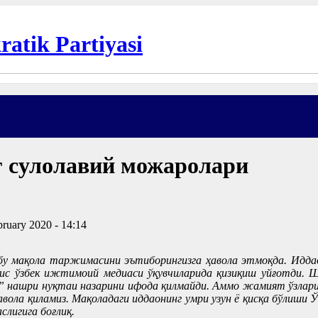
 сулолавий можаролари
bruary 2020 - 14:14
бу мақола таржимасини эътиборингизга ҳавола этмоқда. Идда
боис ўзбек ижтимоий медиаси ўқувчиларида қизиқиш уйғотди.
” нашри нуқтаи назарини ифода қилмайди. Аммо жамият ўзларини
авола қиламиз. Мақоладаги иддаонинг умри узун ë қисқа бўлиши 
слигига боғлиқ.