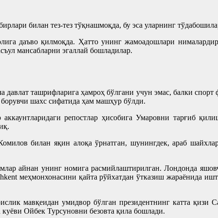
бирлари билан тез-тез тўқнашмоқда, бу эса уларнинг тўдабошил
ролига даъво қилмоқда. Ҳатто унинг жамоадошлари нималарди
съул мансабларни эгаллай бошладилар.
 давлат ташрифларига ҳамроҳ бўлгани учун эмас, балки спорт ф
 борувчи шахс сифатида ҳам машҳур бўлди.
р аккаунтларидаги репостлар ҳисобига Умаровни тарғиб қил
иқ.
Комилов билан яқин алоқа ўрнатган, шунингдек, араб шайхлар
қамлар айнан унинг номига расмийлаштирилган. Лондонда яшо
hkent меҳмонхонасини қайта рўйхатдан ўтказиш жараёнида ишти
ислик мавқеидан умидвор бўлган президентнинг катта қизи С
 куёви Ойбек Турсуновни безовта қила бошлади.