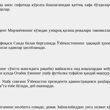
ида шахс сифатида кўрсата бошлаганидан қаттиқ хафа бўлдил
дилар.
дент Мирзиёевнинг кўзидан узоқроқ қилиш режалари такомиллаш
фиқаси Саида билан биргаликда Ўзбекистоннинг ҳақиқий ҳукмдо
иган одамлар ҳисобланади.
нг сўнгги жангидаги рақиби) майкасига оид воқеалардан кей
рги кунда Отабек ўзининг ушбу футболка туфайли қандай машҳур
и. Ушбу совғани Ўзбекистон президенти админстрацияси раҳба
а”га тобе бўлади, деб ишонарди.
ўлганини инобатга олмади, демак Зайнилобиддин унга хизмат к