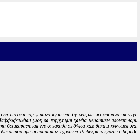
о ва тахминлар устига қурилган бу мақола жамоатчилик учун
 Шаффофликдан узоқ ва коррупция ҳамда непотизм аломатлари
 бошқараëтган гуруҳ ҳақида оз бўлса ҳам билиш ҳуқуқига эга.
Ўзбекистон президентининг Туркияга 19 февраль кунги сафарида