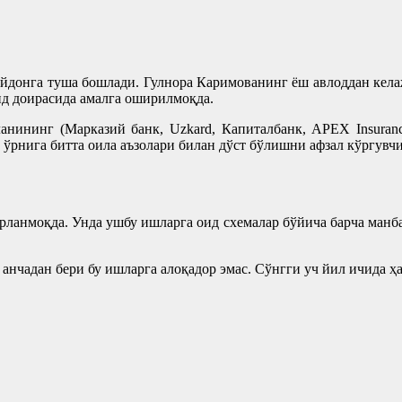
йдонга туша бошлади. Гулнора Каримованинг ёш авлоддан келаж
д доирасида амалга оширилмоқда.
анининг (Марказий банк, Uzkard, Капиталбанк, APEX Insuranc
ўрнига битта оила аъзолари билан дўст бўлишни афзал кўргувчи
рланмоқда. Унда ушбу ишларга оид схемалар бўйича барча манба
анчадан бери бу ишларга алоқадор эмас. Сўнгги уч йил ичида 