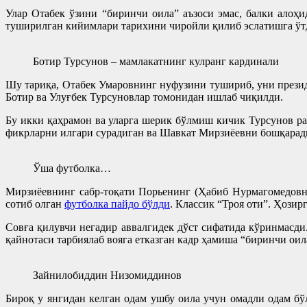
Улар Отабек ўзини “биринчи оила” аъзоси эмас, балки алоҳ
туширилган кийимлари тарихини чиройли қилиб эслатишга ўт
Ботир Турсунов – мамлакатнинг кулранг кардинали
Шу тариқа, Отабек Умаровнинг нуфузини тушириб, уни прези
Ботир ва Улуғбек Турсуновлар томонидан ишлаб чиқилди.
Бу икки қаҳрамон ва уларга шерик бўлмиш кичик Турсунов ра
фикрларни илгари сурадиган ва Шавкат Мирзиёевни бошқарад
Ўша футболка…
Мирзиёевнинг сабр-тоқати Порьенинг (Ҳабиб Нурмагомедовни
сотиб олган
футболка пайдо бўлди
. Классик “Троя оти”. Ҳози
Совға қилувчи негадир аввалгидек дўст сифатида кўринмасд
қайнотаси тарбиялаб вояга етказган кадр ҳамиша “биринчи оил
Зайнилобиддин Низомиддинов
Бироқ у янгидан келган одам ушбу оила учун омадли одам б