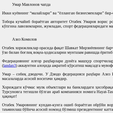
Умар Мавлонов чапда
Икки куёвнинг “малайлари” ва “ёлланган бизнесменлари” бир-
Тобора кучайиб бораётган авторитет Отабек Умаров ворис 
кўпгина лавозимларни, жумладан, спорт федерацияларидаги ма
Азиз Комилов
Отабек хорижликлар орасида фақат Шавкат Мирзиёевнинг барча
ўзи билан боғлиқ воқеа-ҳодисаларни мунтазам равишда ёритиб
Федерациянинг илғор раҳбарлари дунёга машҳур спортчила
(
landan3
) аккаунтни алоҳида ажратиб кўрсатиш мақсадга мувоф
Умар – собиқ дзюдочи. У Дзюдо федерацияси раҳбари Азиз 
масалаларда асосий воситачи ҳамдир.
Хориждаги кўчмас мулк объектлари ва банклардаги ҳисобра
Турсуновга тегишли бўлган араб компанияси номига Hayat-Tas
ҳақиқат!
Отабек Умаровнинг кундан-кунга ошиб бораётган обрўйи вор
таъминлаш бўйича асосий номзод бўлмиш президентнинг катта