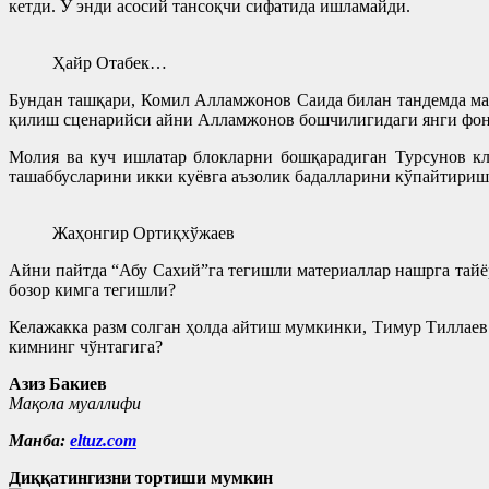
кетди. У энди асосий тансоқчи сифатида ишламайди.
Ҳайр Отабек…
Бундан ташқари, Комил Алламжонов Саида билан тандемда ма
қилиш сценарийси айни Алламжонов бошчилигидаги янги фон
Молия ва куч ишлатар блокларни бошқарадиган Турсунов кл
ташаббусларини икки куёвга аъзолик бадалларини кўпайтириш 
Жаҳонгир Ортиқхўжаев
Айни пайтда “Абу Сахий”га тегишли материаллар нашрга тайё
бозор кимга тегишли?
Келажакка разм солган ҳолда айтиш мумкинки, Тимур Тиллаев 
кимнинг чўнтагига?
Азиз Бакиев
Мақола муаллифи
Манба:
eltuz.com
Диққатингизни тортиши мумкин