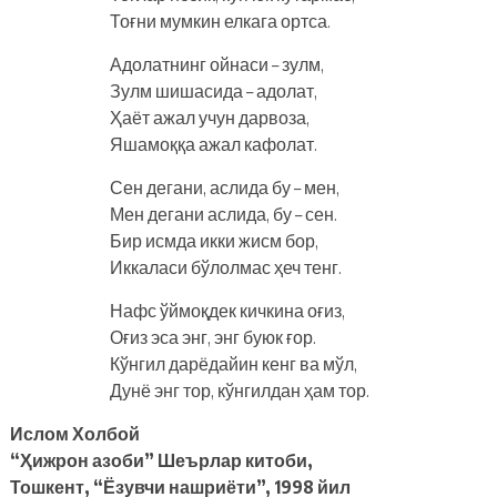
Тоғни мумкин елкага ортса.
Адолатнинг ойнаси – зулм,
Зулм шишасида – адолат,
Ҳаёт ажал учун дарвоза,
Яшамоққа ажал кафолат.
Сен дегани, аслида бу – мен,
Мен дегани аслида, бу – сен.
Бир исмда икки жисм бор,
Иккаласи бўлолмас ҳеч тенг.
Нафс ўймоқдек кичкина оғиз,
Оғиз эса энг, энг буюк ғор.
Кўнгил дарёдайин кенг ва мўл,
Дунё энг тор, кўнгилдан ҳам тор.
Ислом Холбой
“Ҳижрон азоби” Шеърлар китоби,
Тошкент, “Ёзувчи нашриёти”, 1998 йил