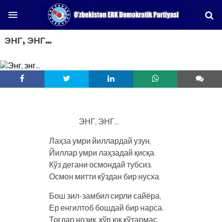
ЭНГ, ЭНГ…
ЭНГ, ЭНГ…
Лаҳза умри йиллардай узун,
Йиллар умри лаҳзадай қисқа.
Кўз дегани осмондай тубсиз.
Осмон митти кўздан бир нусха.
Бош зил-замбил сирли сайёра,
Ер енгилтоб бошдай бир нарса.
Тоғлар нозик, кўп юк кўтармас,