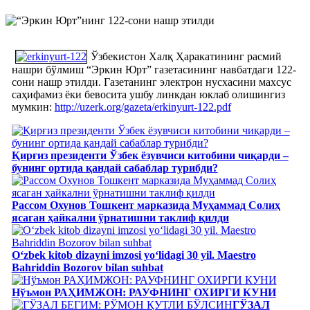
Ўзбекистон Халқ Ҳаракатининг расмий
нашри бўлмиш “Эркин Юрт” газетасининг навбатдаги 122-
сони нашр этилди. Газетанинг электрон нусхасини махсус
саҳифамиз ёки бевосита ушбу линкдан юклаб олишингиз
мумкин:
http://uzerk.org/gazeta/erkinyurt-122.pdf
Қирғиз президенти Ўзбек ёзувчиси китобини чиқарди –
бунинг ортида қандай сабаблар турибди?
Рассом Охунов Тошкент марказида Муҳаммад Солиҳ
яcаган ҳайкални ўрнатишни таклиф қилди
Oʻzbek kitob dizayni imzosi yoʻlidagi 30 yil. Maestro
Bahriddin Bozorov bilan suhbat
Нўъмон РАҲИМЖОН: РАУФНИНГ ОХИРГИ КУНИ
ГЎЗАЛ