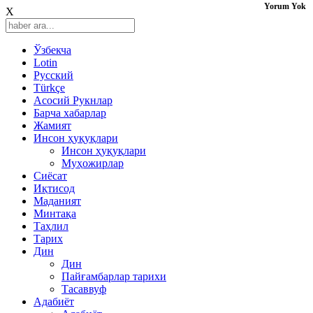
Yorum Yok
X
Ўзбекча
Lotin
Русский
Türkçe
Асосий Рукнлар
Барча хабарлар
Жамият
Инсон ҳуқуқлари
Инсон ҳуқуқлари
Муҳожирлар
Сиёсат
Иқтисод
Mаданият
Минтақа
Таҳлил
Тарих
Дин
Дин
Пайғамбарлар тарихи
Тасаввуф
Адабиёт