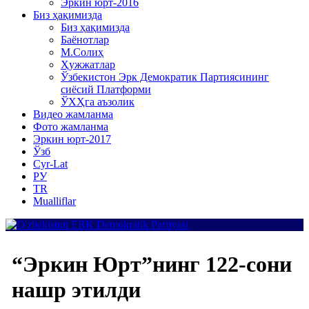
Эркин юрт-2016
Биз ҳақимизда
Биз ҳақимизда
Баёнотлар
М.Солиҳ
Ҳужжатлар
Ўзбекистон Эрк Демократик Партиясининг
сиёсий Платформи
ЎХҲга аъзолик
Видео жамланма
Фото жамланма
Эркин юрт-2017
Ўзб
Cyr-Lat
РУ
TR
Mualliflar
“Эркин Юрт”нинг 122-сони
нашр этилди