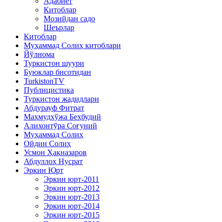
Адабиёт
Китоблар
Мозийдан садо
Шеърлар
Китоблар
Муҳаммад Солиҳ китоблари
Йўлнома
Туркистон шуури
Буюклар бисотидан
TurkistonTV
Публицистика
Туркистон жадидлари
Абдурауф Фитрат
Маҳмудхўжа Беҳбудий
Алихонтўра Соғуний
Муҳаммад Солиҳ
Ойдин Солиҳ
Усмон Ҳақназаров
Абдуллоҳ Нусрат
Эркин Юрт
Эркин юрт-2011
Эркин юрт-2012
Эркин юрт-2013
Эркин юрт-2014
Эркин юрт-2015