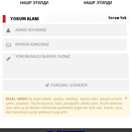
НАШР ЭТИЛДИ
НАШР ЭТИЛДИ
Yorum Yok
YORUM ALANI
YORUMU GÖNDER
YASAL UYARI!
Suç teşkil edecek, yasadışı, tehditkar, rahatsız edici, hakaret ve küfür
içeren, aşağılayıcı, küçük düşürücü, kaba, pornografik, ahlaka aykırı, kişilik haklarına
zarar verici ya da benzeri niteliklerde içeriklerden doğan her türlü mali, hukuki, cezai,
idari sorumluluk içeriği gönderen kişiye aittir.