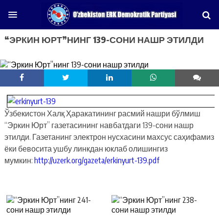
“ЭРКИН ЮРТ”НИНГ 139-СОНИ НАШР ЭТИЛДИ
Ўзбекистон Халқ Ҳаракатининг расмий нашри бўлмиш
“Эркин Юрт” газетасининг навбатдаги 139-сони нашр
этилди. Газетанинг электрон нусхасини махсус саҳифамиз
ёки бевосита ушбу линкдан юклаб олишингиз
мумкин:
http://uzerk.org/gazeta/erkinyurt-139.pdf