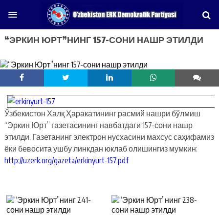
“ЭРКИН ЮРТ”НИНГ 157-СОНИ НАШР ЭТИЛДИ
Ўзбекистон Халқ Ҳаракатининг расмий нашри бўлмиш
“Эркин Юрт” газетасининг навбатдаги 157-сони нашр
этилди. Газетанинг электрон нусхасини махсус саҳифамиз
ёки бевосита ушбу линкдан юклаб олишингиз мумкин:
http://uzerk.org/gazeta/erkinyurt-157.pdf