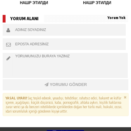
НАШР ЭТИЛДИ
НАШР ЭТИЛДИ
Yorum Yok
YORUM ALANI
YORUMU GÖNDER
YASAL UYARI!
Suç teşkil edecek, yasadışı, tehditkar, rahatsız edici, hakaret ve küfür
içeren, aşağılayıcı, küçük düşürücü, kaba, pornografik, ahlaka aykırı, kişilik haklarına
zarar verici ya da benzeri niteliklerde içeriklerden doğan her türlü mali, hukuki, cezai,
idari sorumluluk içeriği gönderen kişiye aittir.