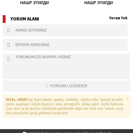
НАШР ЭТИЛДИ
НАШР ЭТИЛДИ
Yorum Yok
YORUM ALANI
YORUMU GÖNDER
YASAL UYARI!
Suç teşkil edecek, yasadışı, tehditkar, rahatsız edici, hakaret ve küfür
içeren, aşağılayıcı, küçük düşürücü, kaba, pornografik, ahlaka aykırı, kişilik haklarına
zarar verici ya da benzeri niteliklerde içeriklerden doğan her türlü mali, hukuki, cezai,
idari sorumluluk içeriği gönderen kişiye aittir.