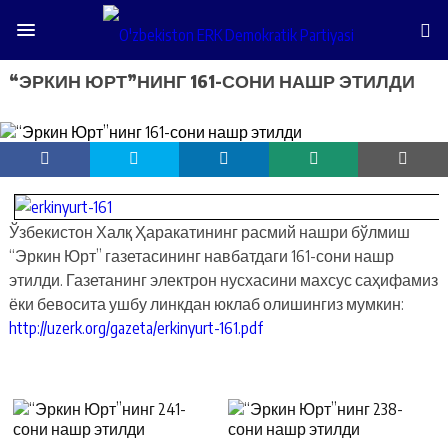
“ЭРКИН ЮРТ”НИНГ 161-СОНИ НАШР ЭТИЛДИ
Ўзбекистон Халқ Ҳаракатининг расмий нашри бўлмиш
“Эркин Юрт” газетасининг навбатдаги 161-сони нашр
этилди. Газетанинг электрон нусхасини махсус саҳифамиз
ёки бевосита ушбу линкдан юклаб олишингиз мумкин:
http://uzerk.org/gazeta/erkinyurt-161.pdf