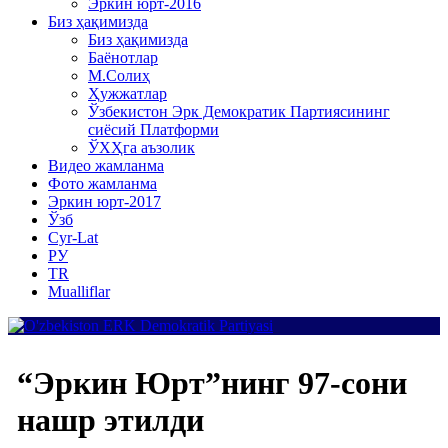
Эркин юрт-2016
Биз ҳақимизда
Биз ҳақимизда
Баёнотлар
М.Солиҳ
Ҳужжатлар
Ўзбекистон Эрк Демократик Партиясининг
сиёсий Платформи
ЎХҲга аъзолик
Видео жамланма
Фото жамланма
Эркин юрт-2017
Ўзб
Cyr-Lat
РУ
TR
Mualliflar
“Эркин Юрт”нинг 97-сони
нашр этилди