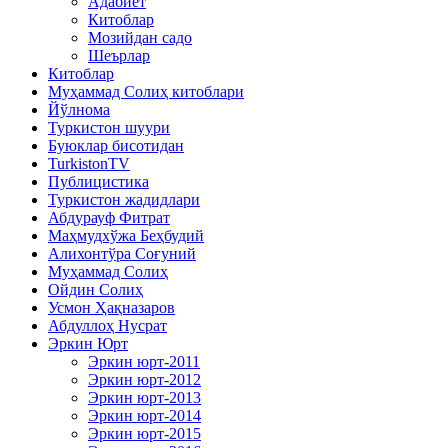
Адабиёт
Китоблар
Мозийдан садо
Шеърлар
Китоблар
Муҳаммад Солиҳ китоблари
Йўлнома
Туркистон шуури
Буюклар бисотидан
TurkistonTV
Публицистика
Туркистон жадидлари
Абдурауф Фитрат
Маҳмудхўжа Беҳбудий
Алихонтўра Соғуний
Муҳаммад Солиҳ
Ойдин Солиҳ
Усмон Ҳақназаров
Абдуллоҳ Нусрат
Эркин Юрт
Эркин юрт-2011
Эркин юрт-2012
Эркин юрт-2013
Эркин юрт-2014
Эркин юрт-2015