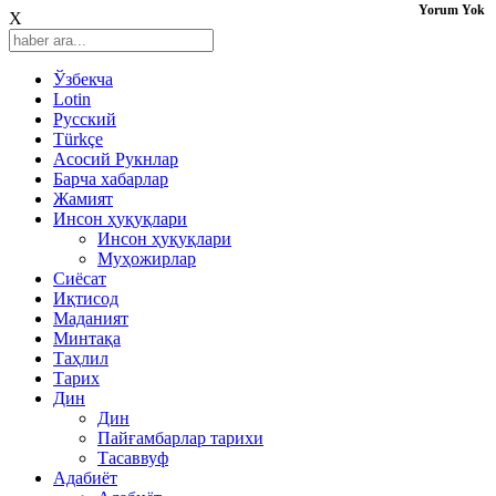
Yorum Yok
X
Ўзбекча
Lotin
Русский
Türkçe
Асосий Рукнлар
Барча хабарлар
Жамият
Инсон ҳуқуқлари
Инсон ҳуқуқлари
Муҳожирлар
Сиёсат
Иқтисод
Mаданият
Минтақа
Таҳлил
Тарих
Дин
Дин
Пайғамбарлар тарихи
Тасаввуф
Адабиёт