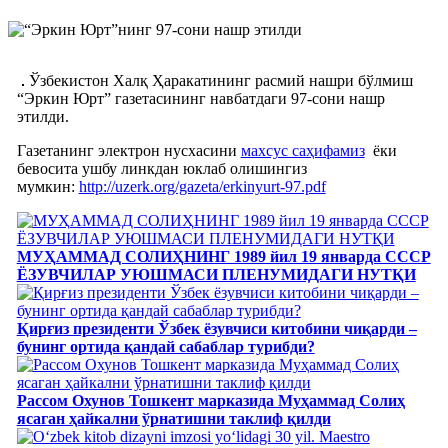
Ўзбекистон Халқ Ҳаракатининг расмий нашри бўлмиш
“Эркин Юрт” газетасининг навбатдаги 97-сони нашр
этилди.
Газетанинг электрон нусхасини
махсус саҳифамиз
ёки
бевосита ушбу линкдан юклаб олишингиз
мумкин:
http://uzerk.org/gazeta/erkinyurt-97.pdf
МУҲАММАД СОЛИҲНИНГ 1989 йил 19 январда СССР
ЁЗУВЧИЛАР УЮШМАСИ ПЛЕНУМИДАГИ НУТҚИ
Қирғиз президенти Ўзбек ёзувчиси китобини чиқарди –
бунинг ортида қандай сабаблар турибди?
Рассом Охунов Тошкент марказида Муҳаммад Солиҳ
яcаган ҳайкални ўрнатишни таклиф қилди