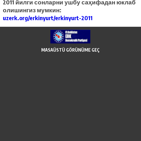
2011 йилги сонларни ушбу саҳифадан юклаб
олишингиз мумкин:
uzerk.org/erkinyurt/erkinyurt-2011
MASAÜSTÜ GÖRÜNÜME GEÇ