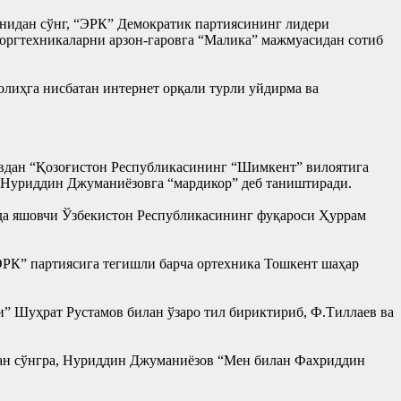
анидан сўнг, “ЭРК” Демократик партиясининг лидери
оргтехникаларни арзон-гаровга “Малика” мажмуасидан сотиб
иҳга нисбатан интернет орқали турли уйдирма ва
вдан “Қозоғистон Республикасининг “Шимкент” вилоятига
и Нуриддин Джуманиёзовга “мардикор” деб таништиради.
да яшовчи Ўзбекистон Республикасининг фуқароси Ҳуррам
РК” партиясига тегишли барча ортехника Тошкент шаҳар
” Шуҳрат Рустамов билан ўзаро тил бириктириб, Ф.Тиллаев ва
идан сўнгра, Нуриддин Джуманиёзов “Мен билан Фахриддин