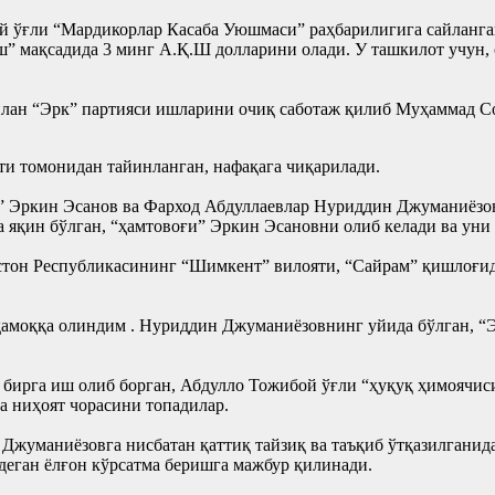
бой ўғли “Мардикорлар Касаба Уюшмаси” раҳбарилигига сайланг
 мақсадида 3 минг А.Қ.Ш долларини олади. У ташкилот учун, 
ан “Эрк” партияси ишларини очиқ саботаж қилиб Муҳаммад Сол
ти томонидан тайинланган, нафақага чиқарилади.
” Эркин Эсанов ва Фарход Абдуллаевлар Нуриддин Джуманиёзо
а яқин бўлган, “ҳамтовоғи” Эркин Эсановни олиб келади ва ун
стон Республикасининг “Шимкент” вилояти, “Сайрам” қишлоғи
амоққа олиндим . Нуриддин Джуманиёзовнинг уйида бўлган, “Э
 бирга иш олиб борган, Абдулло Тожибой ўғли “ҳуқуқ ҳимоячиси
 ниҳоят чорасини топадилар.
н Джуманиёзовга нисбатан қаттиқ тайзиқ ва таъқиб ўтқазилган
 деган ёлғон кўрсатма беришга мажбур қилинади.