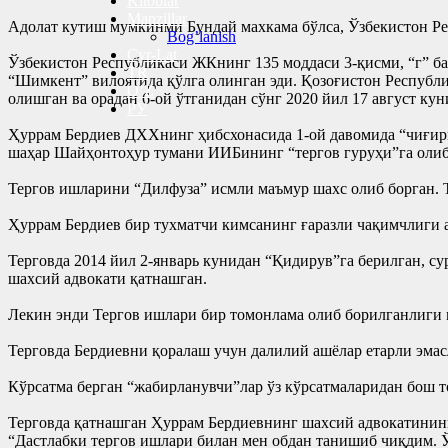
Kitoblar
Manzillar
Адолат кутиш мумкинми Бундай махкама бўлса, Ўзбекистон Ре
Bog’lanish
Cyr-Lat
Ўзбекистон Республикаси ЖКнинг 135 моддаси 3-қисми, “г” б
TR
“Шимкент” вилоятида қўлга олинган эди. Қозоғистон Республ
O’Z
олишган ва орадан 6-ой ўтганидан сўнг 2020 йил 17 август к
РУ
Ҳуррам Бердиев ДХХнинг ҳибсхонасида 1-ой давомида “чиғир
шаҳар Шайҳонтоҳур тумани ИИБининг “тергов гуруҳи”га олиб
Тергов ишларини “Дилфуза” исмли маъмур шахс олиб борган. Т
Ҳуррам Бердиев бир тухматчи кимсанинг ғаразли чақимчлиги а
Терговда 2014 йил 2-январь кунидан “Қидирув”га берилган, 
шахсий адвокати қатнашган.
Лекин энди Тергов ишлари бир томонлама олиб борилганлиги 
Терговда Бердиевни қоралаш учун далилий ашёлар етарли эмас
Кўрсатма берган “жабирланувчи”лар ўз кўрсатмаларидан бош т
Терговда қатнашган Ҳуррам Бердиевнинг шахсий адвокатининг
“Дастлабки тергов ишлари билан мен обдан танишиб чиқдим. 