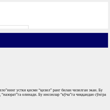
ло”нинг устки қисми “қизил” ранг билан чизилган экан. Бу
“назорат”га олинади. Бу инсонлар “кўча”га чиққандан сўнгра