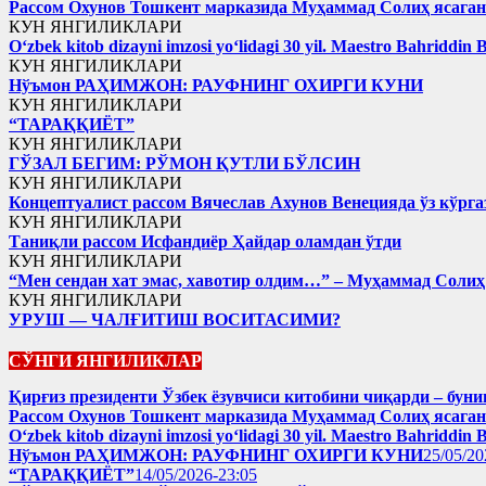
Рассом Охунов Тошкент марказида Муҳаммад Солиҳ яcага
КУН ЯНГИЛИКЛАРИ
Oʻzbek kitob dizayni imzosi yoʻlidagi 30 yil. Maestro Bahriddin 
КУН ЯНГИЛИКЛАРИ
Нўъмон РАҲИМЖОН: РАУФНИНГ ОХИРГИ КУНИ
КУН ЯНГИЛИКЛАРИ
“ТАРАҚҚИЁТ”
КУН ЯНГИЛИКЛАРИ
ГЎЗАЛ БЕГИМ: РЎМОН ҚУТЛИ БЎЛСИН
КУН ЯНГИЛИКЛАРИ
Концептуалист рассом Вячеслав Ахунов Венецияда ўз кўрга
КУН ЯНГИЛИКЛАРИ
Таниқли рассом Исфандиёр Ҳайдар оламдан ўтди
КУН ЯНГИЛИКЛАРИ
“Мен сендан хат эмас, хавотир олдим…” – Муҳаммад Соли
КУН ЯНГИЛИКЛАРИ
УРУШ — ЧАЛҒИТИШ ВОСИТАСИМИ?
СЎНГИ ЯНГИЛИКЛАР
Қирғиз президенти Ўзбек ёзувчиси китобини чиқарди – буни
Рассом Охунов Тошкент марказида Муҳаммад Солиҳ яcага
Oʻzbek kitob dizayni imzosi yoʻlidagi 30 yil. Maestro Bahriddin 
Нўъмон РАҲИМЖОН: РАУФНИНГ ОХИРГИ КУНИ
25/05/20
“ТАРАҚҚИЁТ”
14/05/2026-23:05