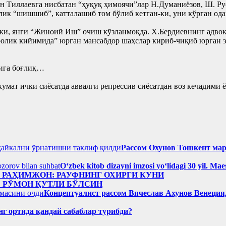
н Тиллаевга нисбатан “ҳуқуқ ҳимоячи”лар Н.Думаниёзов, Ш. Ру
к “шишшиб”, катталашиб том бўлиб кетган-ки, уни кўрган одам
алки, янги “Жиноий Иш” очиш кўзланмоқда. Х.Бердиевнинг адво
аролик кийимида” юрган мансабдор шаҳслар кириб-чиқиб юрган 
рига боғлиқ…
укумат ички сиёсатда аввалги репрессив сиёсатдан воз кечадими
Рассом Охунов Тошкент ма
Oʻzbek kitob dizayni imzosi yoʻlidagi 30 yil. M
н РАҲИМЖОН: РАУФНИНГ ОХИРГИ КУНИ
: РЎМОН ҚУТЛИ БЎЛСИН
Концептуалист рассом Вячеслав Ахунов Венецияд
нг ортида қандай сабаблар турибди?