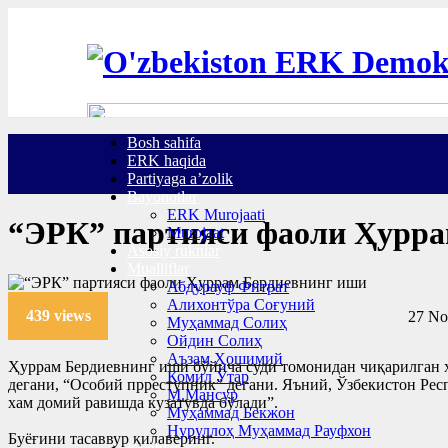
Bosh sahifa
ERK haqida
Partiyaga a’zolik
Bayonotlar
ERK Murojaati
“ЭРК” партияси фаоли Ҳурра
Murojaat
Asosiy ruknlar
Mualliflar
Абдурауф Фитрат
Алихонтўра Соғуний
439 views
27 No
Муҳаммад Солиҳ
Ойдин Солиҳ
Аъзам Ҳошимий
Ҳуррам Бердиевнинг иши бўйича суди томонидан чиқарилган ҳу
Комил Ўтар
дегани, “Особий прреступник” дегани. Яъний, Ўзбекистон Респ
М.Мансур
хам домий равишда кузатувда бўлади”.
Муҳаммад Бекжон
Нуруллоҳ Муҳаммад Рауфхон
Буёғини тасаввур қилаверинг.