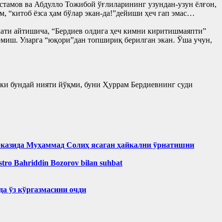
стамов ва Абдулло Тожибой ўғлиларининг узундан-узун ёлғон,
, “китоб ёзса ҳам бўлар экан-да!”дейиши ҳеч гап эмас…
кати айтишича, “Бердиев олдига ҳеч кимни киритишмаяпти”
эмиш. Уларга “юқори”дан топшириқ берилган экан. Ўша учун,
 ёки бундай нияти йўқми, буни Ҳуррам Бердиевнинг суди
рказида Муҳаммад Солиҳ яcаган ҳайкални ўрнатишни
aestro Bahriddin Bozorov bilan suhbat
а ўз кўргазмасини очди