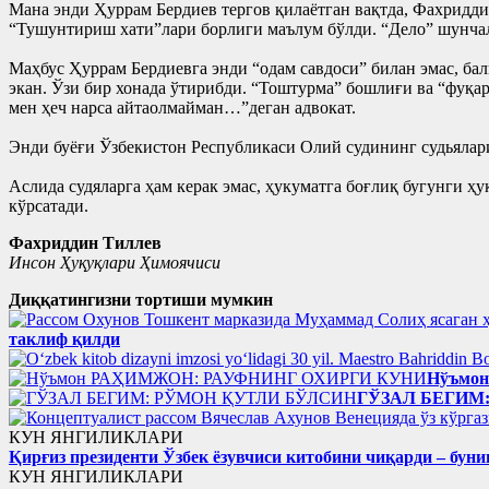
Мана энди Ҳуррам Бердиев тергов қилаётган вақтда, Фахридди
“Тушунтириш хати”лари борлиги маълум бўлди. “Дело” шунчали
Маҳбус Ҳуррам Бердиевга энди “одам савдоси” билан эмас, б
экан. Ўзи бир хонада ўтирибди. “Тоштурма” бошлиғи ва “фуқ
мен ҳеч нарса айтаолмайман…”деган адвокат.
Энди буёғи Ўзбекистон Республикаси Олий судининг судьяла
Аслида судяларга ҳам керак эмас, ҳукуматга боғлиқ бугунги ҳ
кўрсатади.
Фахриддин Тиллев
Инсон Ҳуқуқлари Ҳимоячиси
Диққатингизни тортиши мумкин
таклиф қилди
Нўъмо
ГЎЗАЛ БЕГИМ
КУН ЯНГИЛИКЛАРИ
Қирғиз президенти Ўзбек ёзувчиси китобини чиқарди – буни
КУН ЯНГИЛИКЛАРИ