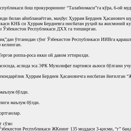
спубликаси бош прокурорининг “Талабномаси”га кўра, 6-ой му
анди билан айибланаётган, маҳбус Ҳуррам Бердиев Ҳасанович ш
икаси КНБ си Ҳуррам Бердиевга нисбатан руҳий ва жисмоний к
уни Ўзбекистон Республикаси ДХХ га топширган.
иқ”дан ўтганидан сўнг Ўзбекистон Республикаси ИИВга қараш
 келинган.
ергов роппа-роса икки ой давом эттирилди.
сосида, аслида эса ЭРК Мухолифат партияси аьзоси бўлгани учу
сурхондарёлик Ҳуррам Бердиев Ҳасановичга нисбатан йиғилган
маълум бўлди.
лиги маълум бўлди.
ортганлар.
 сўзи:
Ўзбекистон Республикаси ЖКнинг 135 моддаси 3-қисми, “г” ба