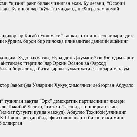
ми “қизил” ранг билан чизилган экан. Бу дегани, “Особий
нади. Бу инсонлар “кўча”га чиққандан сўнгра хам домий
Мардикорлар Касаба Уюшмаси” ташкилотининг асосчилари эдик.
ни кўрдим, бирон бир пичоққа илинадиган далилий ашёнинг
қолдим. Худо раҳматли, Нураддин Джуманиёзов ўзи одамларни
ча айтгандек “терпило”лар Эркин Эсанов ва Фарход
илан биргаликда бизга қарши тухмат хати ёзганлари маълум
актор Заводи)да Ўзларини Ҳуқуқ ҳимоячиси деб юрган Абдулло
” тузилган вақтда “Эрк” демократик партиясининг лидери
о Тожибой ўғлига, “тил-хат” асосида топширган экан.
(Тил-хат бугунги кунда мавжуд). Абдулло Тожибой ўғлининг
.Қ.Ш доллари ҳисобида фоиз олиш шарти билан икки минг
б олдирган.