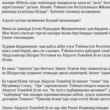
ишлари бўйича суди томонидан чиқарилган ҳукм ва “дело” бил
прреступник” дегани. Яъний, Ўзбекистон Республикаси ЖКнинг
равишда кузатувда бўлади”. Буёғини тасаввур килаверинг.
Адолат кутиш мумкинми Бундай махкамадан?
Мени ва қамоқда ўлган Нуриддин Жуманиёзовни ҳам Бердиев а
Мен бизга очилган тергов ишлари билан бир бошдан танишиб 
ўзини тополмадим.
Ҳуррам Бердиевнинг ҳам қайси айби учун Ўзбекистон Респуб
ишга олиб бориб, яна соғ-саломат, Ўзбекистонга қайтариб оли
Абдуллаевлар Шуҳрат Рустамов ва Абдулло Тожибой ўғли (ҳози
бўлди.
Бу икки “терпило”дан биттаси Эркин Эсанов бир ташкилотда қ
ва Шуҳратлар уларнинг номидан ариза уюштириб, бизни “одам
Бу ғаразгўйлик тагида Абдулло Тожибой ўғлининг “тиши” бор 
Муҳаммад Солиҳ, “Эрк” партиясининг Ўзбекистондаги вакили А
Абдулло Тожибой ўғли эса, “бу пулга тадбиркорлик қиламан!”
“тадбиркор”лик ишлари юришмаганидан кейин, ҳуқуқ ҳимоячис
долларни Тошкент “Ўрикзор бозор”ида олди-сотти билан шуғул
Лекин Абдулло Тожибой ўғли ҳар ойи Раъно Раҳмонқуловадан 1