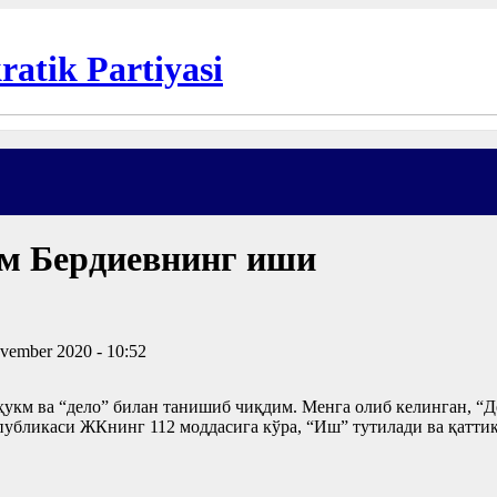
м Бердиевнинг иши
vember 2020 - 10:52
км ва “дело” билан танишиб чиқдим. Менга олиб келинган, “Де
убликаси ЖКнинг 112 моддасига кўра, “Иш” тутилади ва қаттиқ 