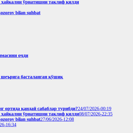
н ҳайкални ўрнатишни таклиф қилди
Bozorov bilan suhbat
змасини очди
ҳ шеърига басталанган қўшиқ
нг ортида қандай сабаблар турибди?
24/07/2026-00:19
н ҳайкални ўрнатишни таклиф қилди
08/07/2026-22:35
Bozorov bilan suhbat
27/06/2026-12:08
26-16:34