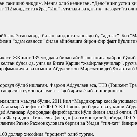
ан танишиб чиқдим. Менга олиб келинган, “Дело”нинг устки қис
 112 моддасига кўра, “Иш” тутилади ва қаттиқ “назорат”га оли
йбланаётган модда билан зиндонга ташлади бу “адолат”. Биз “
бизни “одам савдоси” билан айиблашга бирон-бир факт йўқлиги
ликаси ЖКнинг 135 моддаси билан айиблашганига ҳайрон бўлиб 
б келган бўлса-да, унга ва Бизга Қарши “жабирланувчилар”, рус
р фамилияси ва исмини Абдулложон Мирсоатов деб ўзгартган) б
оровул бўлиб ишлаган. Фарход Абдуллаев эса, ТТЗ (Тошкент Тр
 савдосига гумон қиламиз…” деб ариза ёзиб топширишган.
эканлиги маълум бўлди. 2011 йил “Мардикорлар касаба уюшмаси
таназар Арифовга 2000 А.Қ.Ш доллари берган ва у киши Абдулл
 деб Атаназар Арифовдан фирибгарлик йўли билан алдаб олган. 
и Фахриддин Тиллаевга (мендан) илтимос қилиб, ойида, 100 А
ланган Раъно Раҳмонқуловага берган ва Ундан “тил-хат” ёздири
00 доллар ҳисобида “процент” олиб турган.