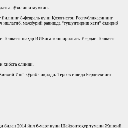
ддатга чўзилиши мумкин.
у йилнинг 8-февраль куни Қозоғистон Республикасининг
уч ишлатиб, мажбурий равишда “тушунтириш хати” ёздириб
ли Тошкент шаҳар ИИБига топширилган. У ердан Тошкент
н ҳибсга олинди.
 “Жиноий Иш” кўриб чиқилди. Тергов ишида Бердиевнинг
нди билан 2014 йил 6-март куни Шайҳонтоҳур тумани Жиноий