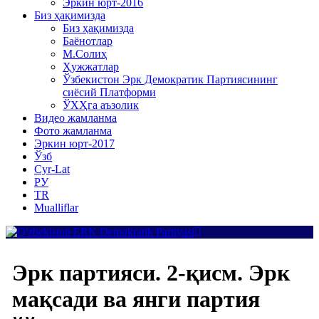
Эркин юрт-2016
Биз ҳақимизда
Биз ҳақимизда
Баёнотлар
М.Солиҳ
Ҳужжатлар
Ўзбекистон Эрк Демократик Партиясининг
сиёсий Платформи
ЎХҲга аъзолик
Видео жамланма
Фото жамланма
Эркин юрт-2017
Ўзб
Cyr-Lat
РУ
TR
Mualliflar
Эрк партияси. 2-қисм. Эрк
мақсади ва янги партия