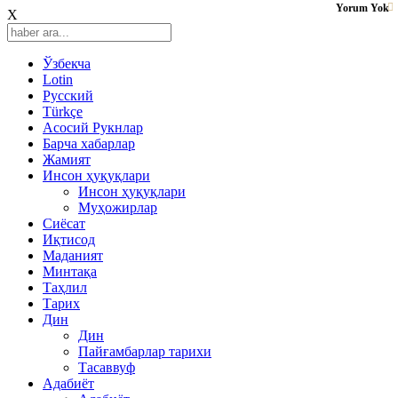
Yorum Yok
X
Ўзбекча
Lotin
Русский
Türkçe
Асосий Рукнлар
Барча хабарлар
Жамият
Инсон ҳуқуқлари
Инсон ҳуқуқлари
Муҳожирлар
Сиёсат
Иқтисод
Mаданият
Минтақа
Таҳлил
Тарих
Дин
Дин
Пайғамбарлар тарихи
Тасаввуф
Адабиёт