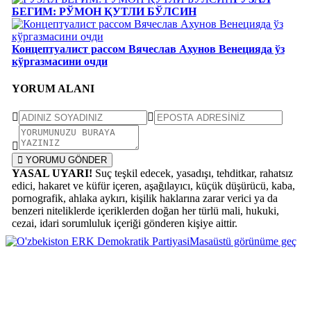
БЕГИМ: РЎМОН ҚУТЛИ БЎЛСИН
Концептуалист рассом Вячеслав Ахунов Венецияда ўз
кўргазмасини очди
YORUM ALANI
YORUMU GÖNDER
YASAL UYARI!
Suç teşkil edecek, yasadışı, tehditkar, rahatsız
edici, hakaret ve küfür içeren, aşağılayıcı, küçük düşürücü, kaba,
pornografik, ahlaka aykırı, kişilik haklarına zarar verici ya da
benzeri niteliklerde içeriklerden doğan her türlü mali, hukuki,
cezai, idari sorumluluk içeriği gönderen kişiye aittir.
Masaüstü görünüme geç