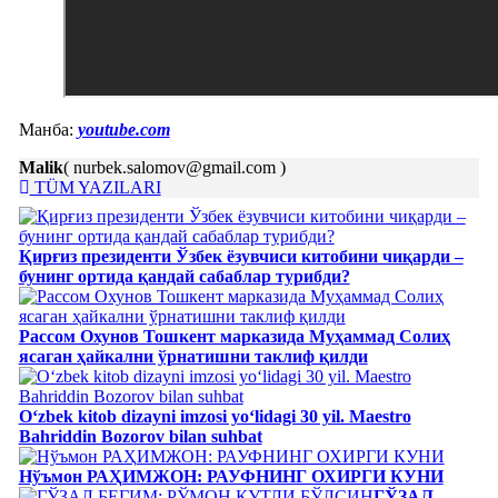
Манба:
youtube.com
Malik
( nurbek.salomov@gmail.com )
TÜM YAZILARI
Қирғиз президенти Ўзбек ёзувчиси китобини чиқарди –
бунинг ортида қандай сабаблар турибди?
Рассом Охунов Тошкент марказида Муҳаммад Солиҳ
яcаган ҳайкални ўрнатишни таклиф қилди
Oʻzbek kitob dizayni imzosi yoʻlidagi 30 yil. Maestro
Bahriddin Bozorov bilan suhbat
Нўъмон РАҲИМЖОН: РАУФНИНГ ОХИРГИ КУНИ
ГЎЗАЛ