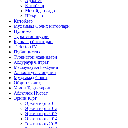
Адабиёт
Китоблар
Мозийдан садо
Шеърлар
Китоблар
Муҳаммад Солиҳ китоблари
Йўлнома
Туркистон шуури
Буюклар бисотидан
TurkistonTV
Публицистика
Туркистон жадидлари
Абдурауф Фитрат
Маҳмудхўжа Беҳбудий
Алихонтўра Соғуний
Муҳаммад Солиҳ
Ойдин Солиҳ
Усмон Ҳақназаров
Абдуллоҳ Нусрат
Эркин Юрт
Эркин юрт-2011
Эркин юрт-2012
Эркин юрт-2013
Эркин юрт-2014
Эркин юрт-2015