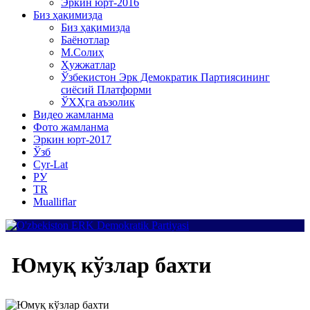
Эркин юрт-2016
Биз ҳақимизда
Биз ҳақимизда
Баёнотлар
М.Солиҳ
Ҳужжатлар
Ўзбекистон Эрк Демократик Партиясининг
сиёсий Платформи
ЎХҲга аъзолик
Видео жамланма
Фото жамланма
Эркин юрт-2017
Ўзб
Cyr-Lat
РУ
TR
Mualliflar
Юмуқ кўзлар бахти