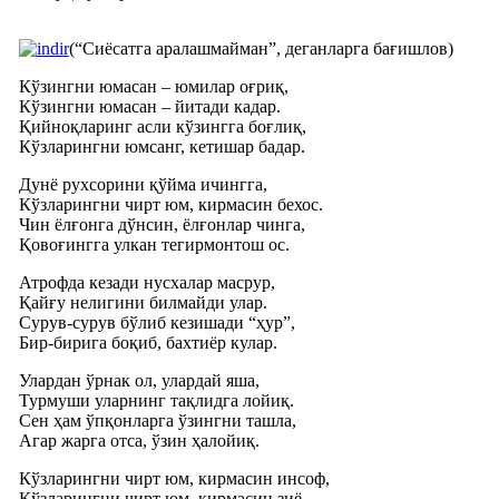
(“Сиёсатга аралашмайман”, деганларга бағишлов)
Кўзингни юмасан – юмилар оғриқ,
Кўзингни юмасан – йитади кадар.
Қийноқларинг асли кўзингга боғлиқ,
Кўзларингни юмсанг, кетишар бадар.
Дунё рухсорини қўйма ичингга,
Кўзларингни чирт юм, кирмасин бехос.
Чин ёлғонга дўнсин, ёлғонлар чинга,
Қовоғингга улкан тегирмонтош ос.
Атрофда кезади нусхалар масрур,
Қайғу нелигини билмайди улар.
Сурув-сурув бўлиб кезишади “ҳур”,
Бир-бирига боқиб, бахтиёр кулар.
Улардан ўрнак ол, улардай яша,
Турмуши уларнинг тақлидга лойиқ.
Сен ҳам ўпқонларга ўзингни ташла,
Агар жарга отса, ўзин ҳалойиқ.
Кўзларингни чирт юм, кирмасин инсоф,
Кўзларингни чирт юм, кирмасин зиё,