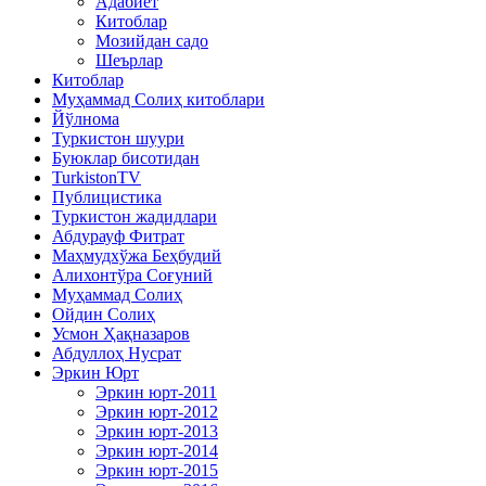
Адабиёт
Китоблар
Мозийдан садо
Шеърлар
Китоблар
Муҳаммад Солиҳ китоблари
Йўлнома
Туркистон шуури
Буюклар бисотидан
TurkistonTV
Публицистика
Туркистон жадидлари
Абдурауф Фитрат
Маҳмудхўжа Беҳбудий
Алихонтўра Соғуний
Муҳаммад Солиҳ
Ойдин Солиҳ
Усмон Ҳақназаров
Абдуллоҳ Нусрат
Эркин Юрт
Эркин юрт-2011
Эркин юрт-2012
Эркин юрт-2013
Эркин юрт-2014
Эркин юрт-2015