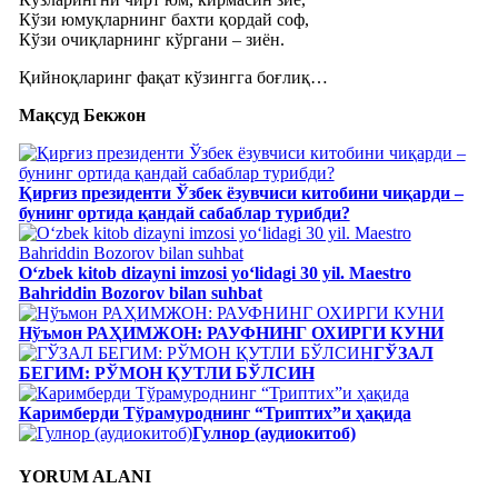
Кўзи юмуқларнинг бахти қордай соф,
Кўзи очиқларнинг кўргани – зиён.
Қийноқларинг фақат кўзингга боғлиқ…
Мақсуд Бекжон
Қирғиз президенти Ўзбек ёзувчиси китобини чиқарди –
бунинг ортида қандай сабаблар турибди?
Oʻzbek kitob dizayni imzosi yoʻlidagi 30 yil. Maestro
Bahriddin Bozorov bilan suhbat
Нўъмон РАҲИМЖОН: РАУФНИНГ ОХИРГИ КУНИ
ГЎЗАЛ
БЕГИМ: РЎМОН ҚУТЛИ БЎЛСИН
Каримберди Тўрамуроднинг “Триптих”и ҳақида
Гулнор (аудиокитоб)
YORUM ALANI