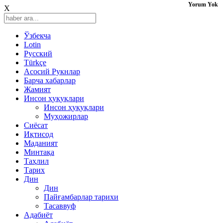
Yorum Yok
X
Ўзбекча
Lotin
Русский
Türkçe
Асосий Рукнлар
Барча хабарлар
Жамият
Инсон ҳуқуқлари
Инсон ҳуқуқлари
Муҳожирлар
Сиёсат
Иқтисод
Mаданият
Минтақа
Таҳлил
Тарих
Дин
Дин
Пайғамбарлар тарихи
Тасаввуф
Адабиёт