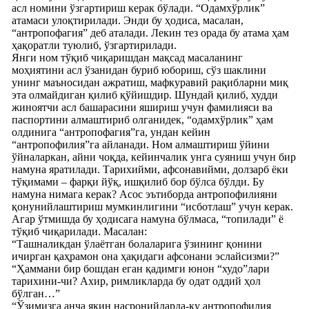
асл номини ўзгартириш керак бўлади. “Одамхўрлик”
атамаси улоқтирилади. Энди бу ҳодиса, масалан,
“антропофагия” деб аталади. Лекин тез орада бу атама ҳам
ҳақоратли туюлиб, ўзгартирилади.
Янги ном тўқиб чиқаришдан мақсад масаланинг
моҳиятини асл ўзанидан буриб юбориш, сўз шаклини
унинг маъносидан ажратиш, мафкуравий рақибларни миқ
эта олмайдиган қилиб қўйишдир. Шундай қилиб, худди
жиноятчи асл башарасини яшириш учун фамилияси ва
паспортини алмаштириб олганидек, “одамхўрлик” ҳам
олдинига “антропофагия”га, ундан кейин
“антропофилия”га айланади. Ном алмаштириш ўйини
ўйналаркан, айни чоқда, кейинчалик унга суяниш учун бир
намуна яратилади. Тарихийми, афсонавийми, долзарб ёки
тўқимами – фарқи йўқ, ишқилиб бор бўлса бўлди. Бу
намуна нимага керак? Асос эътиборда антропофилияни
қонунийлаштириш мумкинлигини “исботлаш” учун керак.
Агар ўтмишда бу ҳодисага намуна бўлмаса, “топилади” ё
тўқиб чиқарилади. Масалан:
“Ташналикдан ўлаётган болаларига ўзининг қонини
ичирган қаҳрамон она ҳақидаги афсонани эслайсизми?”
“Ҳаммани бир бошдан еган қадимги юнон “худо”лари
тарихини-чи? Ахир, римликларда бу одат оддий ҳол
бўлган…”
“Ўзимизга анча яқин насронийларда-ку антропофилия