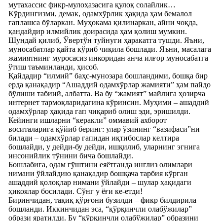
мутахассис фикр-мулоҳазасига қулоқ солайлик…
Кўрдингизми, демак, одамхўрлик ҳақида ҳам бемалол
гаплашса бўларкан. Муҳокама қилинаркан, айни чоқда,
қандайдир илмийлик доирасида ҳам қолиш мумкин.
Шундай қилиб, Ўвертўн туйнуги ҳаракатга тушди. Яъни,
муносабатлар қайта кўриб чиқила бошлади. Яъни, масалага
жамиятнинг муросасиз инкоридан анча илғор муносабатга
ўтиш таъминланди, ҳисоб.
Қайдадир “илмий” баҳс-мунозара бошландими, бошқа бир
ерда қанақадир “Ашаддий одамхўрлар жамияти” ҳам пайдо
бўлиши табиий, албатта. Ва бу “жамият” майлига ҳозирча
интернет тармоқларидагина кўринсин. Муҳими – ашаддий
одамхўрлар ҳақида гап чиқариб олиш эди, эришилди.
Кейинги ишларни “керакли” оммавий ахборот
воситаларига қўйиб беринг: улар ўзининг “вазифаси”ни
билади – одамхўрлар гапидан иқтибослар келтира
бошлайди, у дейди-бу дейди, ишқилиб, уларнинг эгнига
инсонийлик тўнини бича бошлайди.
Бошлабига, одам гўштини еяётганда инглиз олимлари
нимани ўйлайдию қанақадир бошқача тарбия кўрган
ашаддий қолоқлар нимани ўйлайди – шулар ҳақидаги
ҳикоялар босилади. Сўнг у ёғи ке-етди!
Биринчидан, тақиқ қўрғони бузилди – фикр билдирила
бошланди. Иккинчидан эса, “қўрқинчли олабўжилар”
образи яратилди. Бу “қўрқинчли олабўжилар” образини