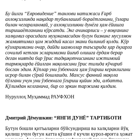
Бу йилги “Евровидение” танлови натижаси Ғарб
ахлоқсизликда нақадар тубанлашиб бораётганини, ўзлари
билан чегараланмай, у ахлоқсизликни дунёга ҳам ёйишга
тиришаётганини кўрсатди. Энг ачинарлиси – у воқеанинг
халқимиз орасидаги муҳокамасидан бугун бизнинг мусулмон
жамиятимиз ҳам жиддий касал экани билиниб қолди. Кўр
кўзларимизни очар, дайди шамоллар таъсирида ҳар ёқларга
сочилиб кетган эсларимизни йиғиб олишга ёрдам берар
деган ниятда бир ўрис тадқиқотчисининг ижтимоий
тармоқларда ёйилган мақоласини ўрис тилида кўчириб
босган эдим. Кўплар уни ўзбекчага ҳам ўгириш кераклигини
исрор билан сўрай бошлашди. Махсус фанний мақола
бўлгани учун уни ўзбекчага ўгириш қийин эди, албатта.
Қўлимдан келганича, бир оз эркин таржима қилдим.
Нуруллоҳ Муҳаммад РАУФХОН
Дмитрий Дёмушкин: “ЯНГИ ДУНЁ” ТАРТИБОТИ
Бутун бошли қитъаларни бўйсундириш ва халқларни йўқ
қилиш учун бугун катта қўшин ё кучли қурол-яроғга ҳожат