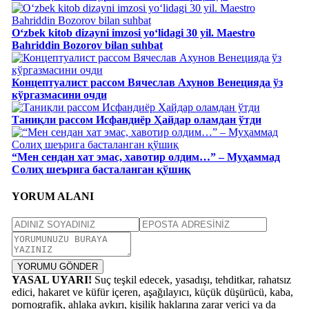
Oʻzbek kitob dizayni imzosi yoʻlidagi 30 yil. Maestro
Bahriddin Bozorov bilan suhbat
Концептуалист рассом Вячеслав Ахунов Венецияда ўз
кўргазмасини очди
Таниқли рассом Исфандиёр Ҳайдар оламдан ўтди
“Мен сендан хат эмас, хавотир олдим…” – Муҳаммад
Солиҳ шеърига басталанган қўшиқ
YORUM ALANI
YORUMU GÖNDER
YASAL UYARI!
Suç teşkil edecek, yasadışı, tehditkar, rahatsız
edici, hakaret ve küfür içeren, aşağılayıcı, küçük düşürücü, kaba,
pornografik, ahlaka aykırı, kişilik haklarına zarar verici ya da