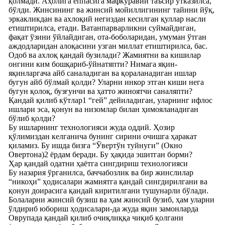
қолмади. Аҳолига ёппасига мафкуравий таъсир ўтказилса,
бўлди. Жинсининг ва жинсий мойиллигининг тайини йўқ,
эркакликдан ва ахлоқий негиздан кесилган қуллар насли
етиштирилса, етади. Ватанпарварликни суймайдиган,
фақат ўзини ўйлайдиган, ота-боболаридан, умуман ўтган
аждодларидан алоқасини узган миллат етиштирилса, бас.
Одоб ва ахлоқ қандай бузилади? Жамиятни ва кишилар
онгини ким бошқариб-ўйнатяпти? Нимага яқин-
яқинларгача айб саналадиган ва қораланадиган ишлар
бугун айб бўлмай қолди? Уларни инкор этган киши нега
бугун қолоқ, бузғунчи ва ҳатто жиноятчи саналяпти?
Қандай қилиб кўтлар1 “гей” дейиладиган, уларнинг ифлос
ишлари эса, қонун ва низомлар билан ҳимояланадиган
бўлиб қолди?
Бу ишларнинг технологияси жуда оддий. Ҳозир
қўлимиздан келганича бунинг сирини очишга ҳаракат
қиламиз. Бу ишда бизга “Ўвертўн туйнуги” (Окно
Овертона)2 ёрдам беради. Бу ҳақида эшитган борми?
Ҳар қандай одатни ҳаётга сингдириш технологияси
Бу назария ўрганилса, баччабозлик ва бир жинслилар
“никоҳи” ҳодисалари жамиятга қандай сингдирилгани ва
қонун доирасига қандай киритилгани тушунарли бўлади.
Болаларни жинсий бузиш ва ҳам жинсий бузиб, ҳам уларни
ўлдириб юбориш ҳодисалари-да жуда яқин замонларда
Оврупада қандай қилиб очиқлиққа чиқиб қолгани