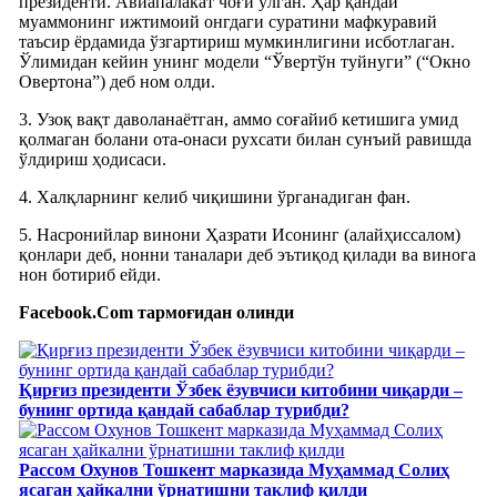
президенти. Авиапалакат чоғи ўлган. Ҳар қандай
муаммонинг ижтимоий онгдаги суратини мафкуравий
таъсир ёрдамида ўзгартириш мумкинлигини исботлаган.
Ўлимидан кейин унинг модели “Ўвертўн туйнуги” (“Окно
Овертона”) деб ном олди.
3. Узоқ вақт даволанаётган, аммо соғайиб кетишига умид
қолмаган болани ота-онаси рухсати билан сунъий равишда
ўлдириш ҳодисаси.
4. Халқларнинг келиб чиқишини ўрганадиган фан.
5. Насронийлар винони Ҳазрати Исонинг (алайҳиссалом)
қонлари деб, нонни таналари деб эътиқод қилади ва винога
нон ботириб ейди.
Facebook.Com тармоғидан олинди
Қирғиз президенти Ўзбек ёзувчиси китобини чиқарди –
бунинг ортида қандай сабаблар турибди?
Рассом Охунов Тошкент марказида Муҳаммад Солиҳ
яcаган ҳайкални ўрнатишни таклиф қилди