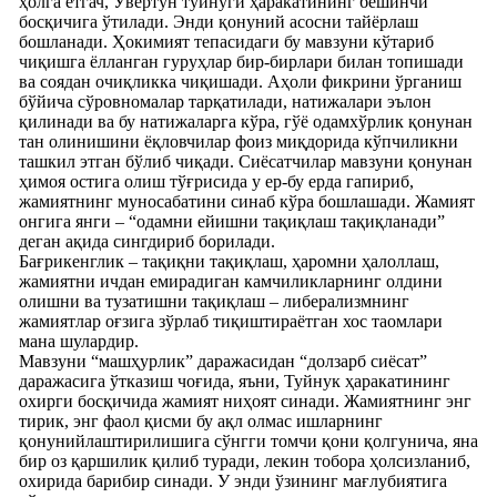
ҳолга етгач, Ўвертўн туйнуги ҳаракатининг бешинчи
босқичига ўтилади. Энди қонуний асосни тайёрлаш
бошланади. Ҳокимият тепасидаги бу мавзуни кўтариб
чиқишга ёлланган гуруҳлар бир-бирлари билан топишади
ва соядан очиқликка чиқишади. Аҳоли фикрини ўрганиш
бўйича сўровномалар тарқатилади, натижалари эълон
қилинади ва бу натижаларга кўра, гўё одамхўрлик қонунан
тан олинишини ёқловчилар фоиз миқдорида кўпчиликни
ташкил этган бўлиб чиқади. Сиёсатчилар мавзуни қонунан
ҳимоя остига олиш тўғрисида у ер-бу ерда гапириб,
жамиятнинг муносабатини синаб кўра бошлашади. Жамият
онгига янги – “одамни ейишни тақиқлаш тақиқланади”
деган ақида сингдириб борилади.
Бағрикенглик – тақиқни тақиқлаш, ҳаромни ҳалоллаш,
жамиятни ичдан емирадиган камчиликларнинг олдини
олишни ва тузатишни тақиқлаш – либерализмнинг
жамиятлар оғзига зўрлаб тиқиштираётган хос таомлари
мана шулардир.
Мавзуни “машҳурлик” даражасидан “долзарб сиёсат”
даражасига ўтказиш чоғида, яъни, Туйнук ҳаракатининг
охирги босқичида жамият ниҳоят синади. Жамиятнинг энг
тирик, энг фаол қисми бу ақл олмас ишларнинг
қонунийлаштирилишига сўнгги томчи қони қолгунича, яна
бир оз қаршилик қилиб туради, лекин тобора ҳолсизланиб,
охирида барибир синади. У энди ўзининг мағлубиятига