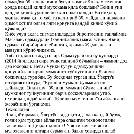
номақбул бўлган нарсани бугун жамият ўзи ҳам сезмаган
ҳолда қандай қилиб муҳокама қила бошлади? Кейин уни
қандай қилиб ўринли деб ҳисоблаб қолди? Ва ниҳоят,
яқинларгача ҳатто хаёлга келтириб бўлмайдиган ишларни
ҳимоя остига олган янги қонунга қандай қилиб кўниб
қўяқолди?
Қиёс учун ақлга сиғмас ишлардан биронтасини танлаймиз.
Масалан, одамхўрлик (каннибаллик) масаласини. Яъни,
одамлар бир-бирини ейишга ҳақлими-йўқми, деган
мавзуни кўриб чиқамиз.
Албатта, мисол жуда оғир. Одамхўрликни бу кунларда
(2014 йилларда) сира очиқ гапириб бўлмайди – жамият дод
деб юборади. Нега? Чунки бугун одамхўрликни
қонунийлаштириш мумкинот туйнугининг нўлинчи
босқичида турибди. Бу босқичда турган иш, Ўвертўн
назариясига кўра, “Бўлиши мумкин бўлмаган иш”
дейилади. Энди шу “бўлиши мумкин бўлмаган иш”
мумкинот туйнугининг барча босқичларидан ўтиб,
охирида қандай қилиб “бўлиши мумкин иш”га айлангани
жараёнини ўрганамиз.
Технология
Яна қайтараман, Ўвертўн тадқиқотида ҳар қандай бузуқ
ғояни ҳам тузукка айлантира оладиган технологияни
тасвирлаган. Диққат қилинг! У янги ғоя ёки янги
мулоҳазасини илгари сурмаган, балки ҳозирда ишлаб