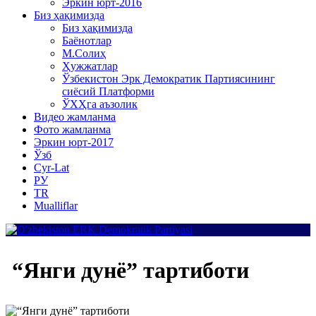
Эркин юрт-2016
Биз ҳақимизда
Биз ҳақимизда
Баёнотлар
М.Солиҳ
Ҳужжатлар
Ўзбекистон Эрк Демократик Партиясининг
сиёсий Платформи
ЎХҲга аъзолик
Видео жамланма
Фото жамланма
Эркин юрт-2017
Ўзб
Cyr-Lat
РУ
TR
Mualliflar
“Янги дунё” тартиботи