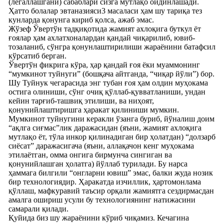
(легаллашгани) сабаблари сизга мутлақо ойдинлашади.
Ҳатто болалар эвтаназияси3 масаласи ҳам шу тариқа тез
кунларда қонунга кириб қолса, ажаб эмас.
Жўзеф Ўвертўн тадқиқотида жамият ахлоқига буткул ёт
ғоялар ҳам ахлатхоналардан қандай чиқарилиб, ювиб-
тозаланиб, сўнгра қонунлаштирилиши жараёнини батафсил
кўрсатиб берган.
Ўвертўн фикрига кўра, ҳар қандай ғоя ёки муаммонинг
“мумкинот туйнуги” (бошқача айтганда, “чиқар йўли”) бор.
Шу Туйнук чегарасида энг тубан ғоя ҳам олдин муҳокама
остига олиниши, сўнг очиқ қўллаб-қувватланиши, ундан
кейин тарғиб-ташвиқ этилиши, ва ниҳоят,
қонунийлаштиришга ҳаракат қилиниши мумкин.
Мумкинот туйнугини керакли ўзанга буриб, йўналиш доим
“ақлга сиғмас”лик даражасидан (яъни, жамият ахлоқига
мутлақо ёт, тўла инкор қилинадиган бир ҳолатдан) “долзарб
сиёсат” даражасигача (яъни, аллақачон кенг муҳокама
этилаётган, омма онгига бирмунча сингиган ва
қонунийлашган ҳолатга) йўллаб турилади. Бу нарса
ҳаммага билгили “онгларни ювиш” эмас, балки жуда нозик
бир технологиядир. Ҳаракатда изчиллик, ҳартомонлама
қўллаш, мафкуравий таъсир орқали жамиятга сездирмасдан
амалга ошириш усули бу технологиянинг натижасини
самарали қилади.
Қуйида биз шу жараёнини кўриб чиқамиз. Кечагина