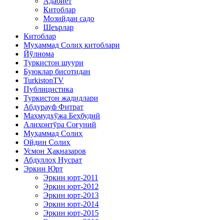
Адабиёт
Китоблар
Мозийдан садо
Шеърлар
Китоблар
Муҳаммад Солиҳ китоблари
Йўлнома
Туркистон шуури
Буюклар бисотидан
TurkistonTV
Публицистика
Туркистон жадидлари
Абдурауф Фитрат
Маҳмудхўжа Беҳбудий
Алихонтўра Соғуний
Муҳаммад Солиҳ
Ойдин Солиҳ
Усмон Ҳақназаров
Абдуллоҳ Нусрат
Эркин Юрт
Эркин юрт-2011
Эркин юрт-2012
Эркин юрт-2013
Эркин юрт-2014
Эркин юрт-2015