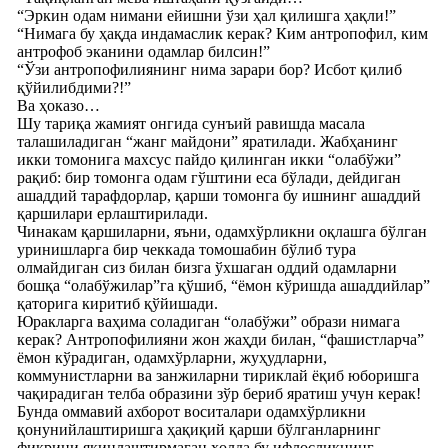
“Эркин одам нимани ейишни ўзи ҳал қилишга ҳақли!”
“Нимага бу ҳақда индамаслик керак? Ким антропофил, ким
антрофоб эканини одамлар билсин!”
“Ўзи антропофилиянинг нима зарари бор? Исбот қилиб
қўйилибдими?!”
Ва ҳоказо…
Шу тариқа жамият онгида сунъий равишда масала
талашиладиган “жанг майдони” яратилади. Жабҳанинг
икки томонига махсус пайдо қилинган икки “олабўжи”
рақиб: бир томонга одам гўштини еса бўлади, дейдиган
ашаддий тарафдорлар, қарши томонга бу ишнинг ашаддий
қаршилари ерлаштирилади.
Чинакам қаршиларни, яъни, одамхўрликни оқлашга бўлган
уринишларга бир чеккада томошабин бўлиб тура
олмайдиган сиз билан бизга ўхшаган оддий одамларни
бошқа “олабўжилар”га қўшиб, “ёмон кўришда ашаддийлар”
қаторига киритиб қўйишади.
Юракларга ваҳима соладиган “олабўжи” образи нимага
керак? Антропофилияни жон жаҳди билан, “фашистларча”
ёмон кўрадиган, одамхўрларни, жуҳудларни,
коммунистларни ва занжиларни тириклай ёқиб юборишга
чақирадиган телба образини зўр бериб яратиш учун керак!
Бунда оммавий ахборот воситалари одамхўрликни
қонунийлаштиришга ҳақиқий қарши бўлганларнинг
фикрини яқинлаштирмаган ҳолда бу ифлосликнинг