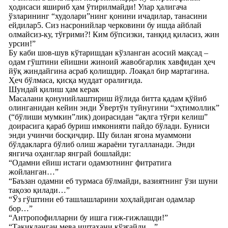
ҳодисаси яшириб ҳам ўтирилмайди! Улар ҳалигача
ўзларининг “худолари”нинг қонини ичадилар, танасини
ейдилар5. Сиз насронийлар черковини бу ишда айблай
олмайсиз-ку, тўғрими?! Ким бўпсизки, танқид қиласиз, жин
урсин!”
Бу каби шов-шув кўтаришдан кўзланган асосий мақсад –
одам гўштини ейишни жиноий жавобгарлик хавфидан ҳеч
йўқ жиндайгина асраб қолишдир. Лоақал бир мартагина.
Ҳеч бўлмаса, қисқа муддат оралиғида.
Шундай қилиш ҳам керак
Масалани қонунийлаштириш йўлида битта қадам қўйиб
олинганидан кейин энди Ўвертўн туйнугини “эҳтимоллик”
(“бўлиши мумкин”лик) доирасидан “ақлга тўғри келиш”
доирасига қараб буриш имконияти пайдо бўлади. Буниси
энди учинчи босқичдир. Шу билан ягона муаммони
бўлдакларга бўлиб олиш жараёни тугалланади. Энди
янгича оҳанглар янграй бошлайди:
“Одамни ейиш истаги одамзотнинг фитратига
жойланган…”
“Баъзан одамни еб турмаса бўлмайди, вазиятнинг ўзи шуни
тақозо қилади…”
“Ўз гўштини еб ташлашларини хоҳлайдиган одамлар
бор…”
“Антропофилларни бу ишга гиж-гижлашди!”
“Тақиқланган мева иштаҳани қўзғайди…”