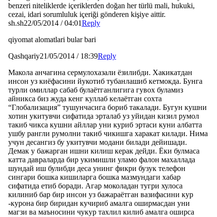
benzeri niteliklerde içeriklerden doğan her türlü mali, hukuki,
cezai, idari sorumluluk içeriği gönderen kişiye aittir.
sh.sh
22/05/2014 / 04:01
Reply
qiyomat alomatlari bular bari
Qashqariy
21/05/2014 / 18:39
Reply
Макола анчагина сермулохазали ёзилибди. Хакикатдан
инсон уз киёфасини йукотиб тубанлашиб кетмокда. Бунга
турли омиллар сабаб булаётганлигига гувох буламиз
айникса биз жуда кенг куллаб келаётган сохта
“Глобализация” тушунчасига бориб такалади. Бугун кушни
хотин укитувчи сифатида эрталаб уз уйидан кизил румол
такиб чикса кушни айллар уни куриб эртаси куни албатта
ушбу рангли румолни такиб чикишга харакат килади. Нима
учун десангиз бу укитувчи модани билади дейишади.
Демак у бажарган ишни килиш керак дейди. Ёки булмаса
катта давраларда бир укимишли уламо фалон махаллада
шундай иш булибди деса унинг фикри бузук телефон
сингари бошка кишиларга бошка мазмундаги хабар
сифатида етиб боради. Агар моколадан тугри хулоса
килиниб бар бир инсон уз бажараётган вазифасини кур
-курона бир биридан кучириб амалга оширмасдан уни
магзи ва маъносини чукур тахлил килиб амалга оширса