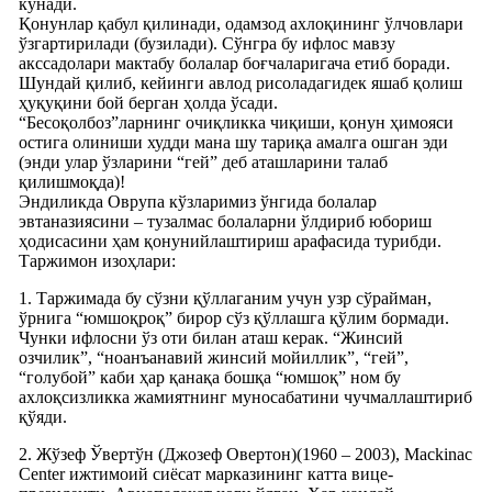
кўнади.
Қонунлар қабул қилинади, одамзод ахлоқининг ўлчовлари
ўзгартирилади (бузилади). Сўнгра бу ифлос мавзу
акссадолари мактабу болалар боғчаларигача етиб боради.
Шундай қилиб, кейинги авлод рисоладагидек яшаб қолиш
ҳуқуқини бой берган ҳолда ўсади.
“Бесоқолбоз”ларнинг очиқликка чиқиши, қонун ҳимояси
остига олиниши худди мана шу тариқа амалга ошган эди
(энди улар ўзларини “гей” деб аташларини талаб
қилишмоқда)!
Эндиликда Оврупа кўзларимиз ўнгида болалар
эвтаназиясини – тузалмас болаларни ўлдириб юбориш
ҳодисасини ҳам қонунийлаштириш арафасида турибди.
Таржимон изоҳлари:
1. Таржимада бу сўзни қўллаганим учун узр сўрайман,
ўрнига “юмшоқроқ” бирор сўз қўллашга қўлим бормади.
Чунки ифлосни ўз оти билан аташ керак. “Жинсий
озчилик”, “ноанъанавий жинсий мойиллик”, “гей”,
“голубой” каби ҳар қанақа бошқа “юмшоқ” ном бу
ахлоқсизликка жамиятнинг муносабатини чучмаллаштириб
қўяди.
2. Жўзеф Ўвертўн (Джозеф Овертон)(1960 – 2003), Mackinac
Center ижтимоий сиёсат марказининг катта вице-