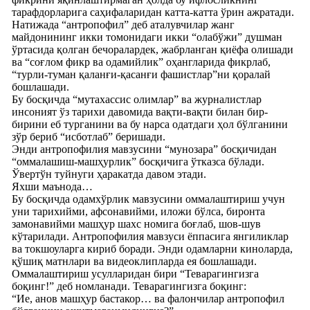
тарафдорларига саҳифаларидан катта-катта ўрин ажратади.
Натижада “антропофил” деб аталувчилар жанг
майдонининг икки томонидаги икки “олабўжи” душман
ўртасида қолган бечоралардек, жабрланган қиёфа олишади
ва “соғлом фикр ва одамийлик” оҳангларида фикрлаб,
“турли-туман қаланғи-қасанғи фашистлар”ни қоралай
бошлашади.
Бу босқичда “мутахассис олимлар” ва журналистлар
инсоният ўз тарихи давомида вақти-вақти билан бир-
бирини еб турганини ва бу нарса одатдаги ҳол бўлганини
зўр бериб “исботлаб” беришади.
Энди антропофилия мавзусини “мунозара” босқичидан
“оммалашиш-машҳурлик” босқичига ўтказса бўлади.
Ўвертўн туйнуги ҳаракатда давом этади.
Яхши маънода…
Бу босқичда одамхўрлик мавзусини оммалаштириш учун
уни тарихийми, афсонавийми, иложи бўлса, биронта
замонавийми машҳур шахс номига боғлаб, шов-шув
кўтарилади. Антропофилия мавзуси ёппасига янгиликлар
ва токшоуларга кириб боради. Энди одамларни киноларда,
қўшиқ матнлари ва видеоклипларда ея бошлашади.
Оммалаштириш усулларидан бири “Теварагингизга
боқинг!” деб номланади. Теварагингизга боқинг:
“Ие, анов машҳур бастакор… ва фалончилар антропофил