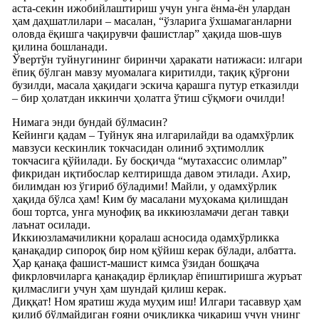
аста-секин ижобийлаштириш учун унга ёнма-ён улардан
ҳам даҳшатлилари – масалан, “ўзларига ўхшамаганларни
оловда ёқишга чақирувчи фашистлар” ҳақида шов-шув
қилина бошланади.
Ўвертўн туйнугининг биринчи ҳаракати натижаси: илгари
ёпиқ бўлган мавзу муомалага киритилди, тақиқ қўрғони
бузилди, масала ҳақидаги эскича қарашга путур етказилди
– бир ҳолатдан иккинчи ҳолатга ўтиш сўқмоғи очилди!
Нимага энди бундай бўлмасин?
Кейинги қадам – Туйнук яна илгарилайди ва одамхўрлик
мавзуси кескинлик токчасидан олиниб эҳтимоллик
токчасига қўйилади. Бу босқичда “мутахассис олимлар”
фикридан иқтибослар келтиришда давом этилади. Ахир,
билимдан юз ўгириб бўладими! Майли, у одамхўрлик
ҳақида бўлса ҳам! Ким бу масалани муҳокама қилишдан
бош тортса, унга мунофиқ ва иккиюзламачи деган тавқи
лаънат осилади.
Иккиюзламачиликни қоралаш асносида одамхўрликка
қанақадир сипороқ бир ном қўйиш керак бўлади, албатта.
Ҳар қанақа фашист-машист кимса ўзидан бошқача
фикрловчиларга қанақадир ёрлиқлар ёпиштиришга журъат
қилмаслиги учун ҳам шундай қилиш керак.
Диққат! Ном яратиш жуда муҳим иш! Илгари тасаввур ҳам
қилиб бўлмайдиган ғояни очиқликка чиқариш учун унинг