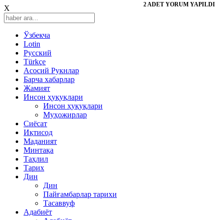
2 ADET YORUM YAPILDI
X
Ўзбекча
Lotin
Русский
Türkçe
Асосий Рукнлар
Барча хабарлар
Жамият
Инсон ҳуқуқлари
Инсон ҳуқуқлари
Муҳожирлар
Сиёсат
Иқтисод
Mаданият
Минтақа
Таҳлил
Тарих
Дин
Дин
Пайғамбарлар тарихи
Тасаввуф
Адабиёт