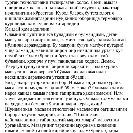
турган технологияни тасвирлаган, холос. Яъни, амалга
оширилса хоҳланган натижага олиб келувчи ҳаракатлар
изчиллигини кўрсатган. Қурол ўлароқ бу технология
кишилик жамиятларини йўқ қилиб юборишда термоядро
қуролидан ҳам кучли ва хатарлидир.
Қандай ҳам дадиллик!
Одамнинг гўштини еса бўладими ё бўлмайдими, деган
мавзу ҳозирча жирканчли, жамият асло қабул қилмайдиган
нўлинчи даражададир. Бу мавзуни бугун матбуот кўтариб
чиқа олмайди, маънили бирон-бир йиғилишда ўртага қўя
олмайсиз. Одамхўрликни бугун тасаввур ҳам этиб
бўлмайди, ҳозирча у пуч, тақиқланган ҳодиса. Демак,
Ўвертўн туйнугининг биринчи ҳаракати – одамхўрлик
мавзусини тасаввур этиб бўлмаслик даражасидан
кескинлик даражасига ўтказиш бўлади.
Бизда ахир сўз эркинлиги бор! Нимага энди одамхўрлик
масаласини муҳокама қилиб бўлмас экан? Олимлар ҳамма
нарса ҳақида ҳамма гапни гапиришга ҳақли эмасми! Илм
учун тақиқланган мавзунинг ўзи йўқ. Олимлар ҳамма нарса
ва ҳодисани бемалол ўрганишлари керак, ахир!
Шундай экан, масалан этнология4 масаласига бағишланган
бирор анжуман чақириб, дейлик, “Полинезия
қабилаларининг ғайриодатий маросимлари” мавзусини
ўрганайлик. Мавзунинг тарихини муҳокама қилайлик,
илмий амалиётга олиб кирайлик ва одамхўрлик ҳақида