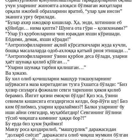
учун уларнинг жиноятга алоқаси бўлмаган жиҳатлари
орқали ижобий образларини яратиб, “улар ҳам инсон”
эканига урғу берилади.
“Булар ахир ижодкор кишилар. Ҳа, энди, хотинини еб
қўйибди… нима қипти? Шунга ота гўри – қозихонами?”
“Улар ўз қурбонларини чин юракдан яхши кўришади.
Ебдими, демак, яхши кўради!”
“Антропофилларнинг ақлий кўрсаткичлари жуда кучли,
бошқа масалаларда одоб-ахлоққа қатъий риоя этишади…”
“Антропофилларнинг ўзини қурбон деса бўлади, уларни
ҳаёт шунақа қилиб қўйган…”
“Уларни шунақа тарбия қилишган…”
Ва ҳоказо.
Бу хил олиб қочишларни машҳур токшоуларнинг
шўрвасига маза киритадиган тузга ўхшатса бўлади: “Биз
ҳозир сизларга фожиали севги тарихини ҳикоя қилиб
берамиз. Йигит қизни емоқчи бўлди! Қиз эса, ўзини
севимли кишисига егиздиргиси келди, бор-йўғи шу! Биз
ким бўлибмиз, уларни қоралаймиз?! Балки уларнинг бу
иши айни севгидир, муҳаббатдир! Севгининг йўлини
тўсиб чиқишга кимнинг ҳаққи бор?!”
Бу ерда биз ҳукм ўқиймиз!
Мавзу роса қиздирилиб, “машҳурлик” даражасидан
“долзарб сиёсат” даражасига олиб чиқиш мумкин бўлган