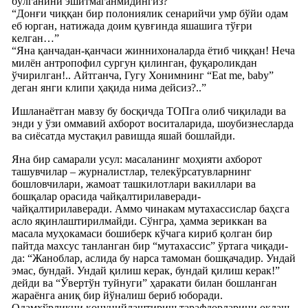
бўлганини эшитмаганмидингиз?”
“Донғи чиққан бир полониялик сенарийчи умр бўйи одам
еб юрган, натижада доим қувғинда яшашига тўғри
келган…”
“Яна қанчадан-қанчаси жиннихоналарда ётиб чиққан! Неча
милён антропофил сургун қилинган, фуқароликдан
ўчирилган!.. Айтганча, Гугу Хонимнинг “Eat me, baby”
деган янги клипи ҳақида нима дейсиз?..”
Ишланаётган мавзу бу босқичда ТОПга олиб чиқилади ва
энди у ўзи оммавий ахборот воситаларида, шоубизнесларда
ва сиёсатда мустақил равишда яшай бошлайди.
Яна бир самарали усул: масаланинг моҳияти ахборот
ташувчилар – журналистлар, телекўрсатувларнинг
бошловчилари, жамоат ташкилотлари вакиллари ва
бошқалар орасида чайқалтирилаверади-
чайқалтирилаверади. Аммо чинакам мутахассислар баҳсга
асло яқинлаштирилмайди. Сўнгра, ҳамма зериккан ва
масала муҳокамаси бошиберк кўчага кириб қолган бир
пайтда махсус танланган бир “мутахассис” ўртага чиқади-
да: “Жаноблар, аслида бу нарса тамоман бошқачадир. Ундай
эмас, бундай. Ундай қилиш керак, бундай қилиш керак!”
дейди ва “Ўвертўн туйнуги” ҳаракати билан бошланган
жараёнга аниқ бир йўналиш бериб юборади.
Одамхўрликни қонунийлаштириш тарафдорларини оқлаш