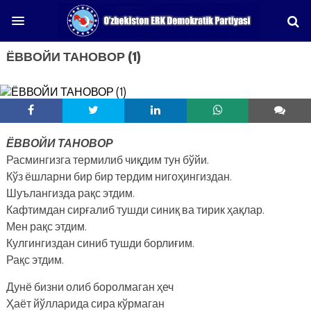
ЁВВОЙИ ТАНОВОР (1)
ЁВВОЙИ ТАНОВОР
Расмингизга термилиб чиқдим тун бўйи.
Кўз ёшларни бир бир тердим нигоҳингиздан.
Шуълангизда рақс этдим.
Кафтимдан сирғалиб тушди синиқ ва тирик ҳақлар.
Мен рақс этдим.
Кулгингиздан синиб тушди борлиғим.
Рақс этдим.
Дунё бизни олиб боролмаган ҳеч
Ҳаёт йўлларида сира кўрмаган