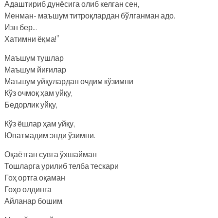
Адаштириб дунёсига олиб келган сен,
Менман- маъшум титроқлардан бўлганман адо.
Изн бер…
Хатимни ёқма!”
Маъшум тушлар
Маъшум йиғилар
Маъшум уйқулардан очдим кўзимни
Кўз очмоқ ҳам уйқу,
Бедорлик уйқу,
Кўз ёшлар ҳам уйқу,
Юпатмадим энди ўзимни.
Оқаётган сувга ўхшайман
Тошларга урилиб телба тескари
Гоҳ ортга оқаман
Гоҳо олдинга
Айланар бошим.