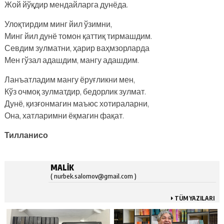
Жой йўқдир мендайларга дунёда.
Улоқтирдим минг йил ўзимни,
Минг йил дунё томон қаттиқ тирмашдим.
Севдим зулматни, ҳарир ваҳмзорларда
Мен гўзал адашдим, мангу адашдим.
Ланъатладим мангу ёруғликни мен,
Кўз очмоқ зулматдир, бедорлик зулмат.
Дунё, қизғонмагин маъюс хотираларни,
Она, хатларимни ёқмагин фақат.
Тилланисо
MALIK
( nurbek.salomov@gmail.com )
TÜM YAZILARI