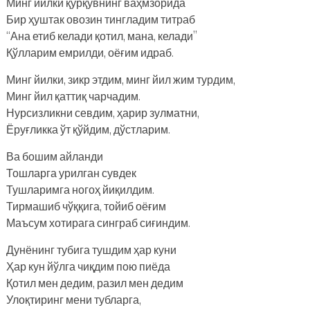
Минг йилки қўрқувнинг ваҳмзорида
Бир ҳуштак овозин тингладим титраб
“Ана етиб келади қотил, мана, келади”
Қўлларим емрилди, оёғим идраб.
Минг йилки, зикр этдим, минг йил жим турдим,
Минг йил қаттиқ чарчадим.
Нурсизликни севдим, ҳарир зулматни,
Ёруғликка ўт қўйдим, дўстларим.
Ва бошим айланди
Тошларга урилган сувдек
Тушларимга ногоҳ йиқилдим.
Тирмашиб чўққига, тойиб оёғим
Маъсум хотирага синграб сиғиндим.
Дунёнинг тубига тушдим ҳар куни
Ҳар кун йўлга чиқдим пою пиёда
Қотил мен дедим, разил мен дедим
Улоқтиринг мени тубларга,