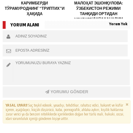
КАРИМБЕРДИ
МАЛОҲАТ ЭШОНҚУЛОВА:
ТЎРАМУРОДНИНГ “ТРИПТИХ”И
ЎЗБЕКИСТОН РЕЖИМИ
ҲАҚИДА
ТАНҚИДИ ОРТИДАН
YOUTUBE’ДАГИ КАНАЛИМ
Yorum Yok
ЁПИЛДИ
YORUM ALANI
YORUMU GÖNDER
YASAL UYARI!
Suç teşkil edecek, yasadışı, tehditkar, rahatsız edici, hakaret ve küfür
içeren, aşağılayıcı, küçük düşürücü, kaba, pornografik, ahlaka aykırı, kişilik haklarına
zarar verici ya da benzeri niteliklerde içeriklerden doğan her türlü mali, hukuki, cezai,
idari sorumluluk içeriği gönderen kişiye aittir.