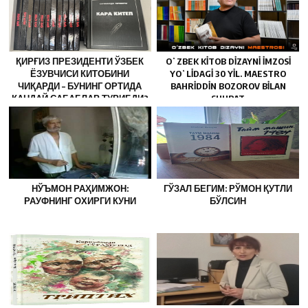
ҚИРҒИЗ ПРЕЗИДЕНТИ ЎЗБЕК
OʻZBEK KITOB DIZAYNI IMZOSI
ЁЗУВЧИСИ КИТОБИНИ
YOʻLIDAGI 30 YIL. MAESTRO
ЧИҚАРДИ – БУНИНГ ОРТИДА
BAHRIDDIN BOZOROV BILAN
ҚАНДАЙ САБАБЛАР ТУРИБДИ?
SUHBAT
НЎЪМОН РАҲИМЖОН:
ГЎЗАЛ БЕГИМ: РЎМОН ҚУТЛИ
РАУФНИНГ ОХИРГИ КУНИ
БЎЛСИН