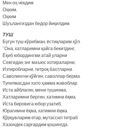
Мен оҳ чекдим.
Оҳким,
Оҳким
Шуълангиздан бедор йиқилдим.
ТУШ
Бугун туш кўрибман, ёстиқларим ҳўл.
“Она, хатларимни қайга бекитдинг,
Ёқиб юбордингми атай уларни
Севгидан энг маъюс хотираларни,
Изтиробларни, титроқ бахтларни.
Саволингни қўйгин, саволлар берма.
Туғилмасдан хато ҳамма жавоблар.
Иста айблагин, мени тушинма,
Хатларимни бергин, хатимни ёқма.
Иста бировига юбор узатиб,
Юрагимни ёқма, хатимни ёқма.
Қўрқувларим етар, мутассил титраб
Хазондек сарғардим қошингда.