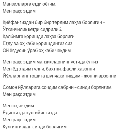
Манзилларга етди оёғим.
Мен рақс этдим.
Қиёфангиздан бир бир тердим лаҳза борлиғин –
Ўткинчилик кетди сидрилиб.
Қалбимга қоришди лаҳза борлиғи
Ёғду ва оҳ каби қоришдингиз сиз
Ой ёғдусин ўраб оҳ каби чекдим.
Мен рақс этдим манзилларнинг устида ёлғиз
Мен ёд этдим гулни, бахтни, фасли хазонни
Йўлларнинг тошига шунчаки тикдим – жонни арзонни
Сомон йўлларига сочдим сабрни – синди борлиғим.
Мен рақс этдим.
Мен оҳ чекдим
Ёдингизда кулгийингизда.
Мен рақс этдим.
Кулгингиздан синди борлиғим.