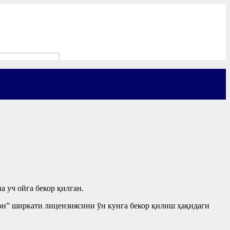
 уч ойга бекор қилган.
н” ширкати лицензиясини ўн кунга бекор қилиш ҳақидаги