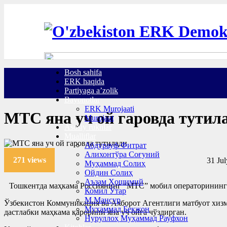
Bosh sahifa
ERK haqida
Partiyaga a’zolik
Bayonotlar
ERK Murojaati
МТС яна уч ой гаровда тутил
Murojaat
Asosiy ruknlar
Mualliflar
Абдурауф Фитрат
Алихонтўра Соғуний
271 views
31 Jul
Муҳаммад Солиҳ
Ойдин Солиҳ
Аъзам Ҳошимий
Тошкентда маҳкама Россиянинг “МТС” мобил операторининг 
Комил Ўтар
М.Мансур
Ўзбекистон Коммуникация ва Ахборот Агентлиги матбуот хизм
Муҳаммад Бекжон
дастлабки маҳкама қарорини яна уч ойга чўздирган.
Нуруллоҳ Муҳаммад Рауфхон