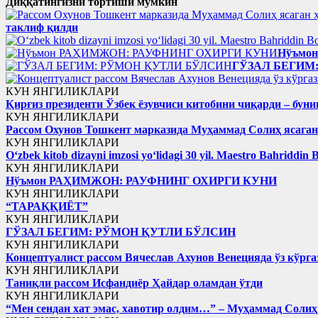
Диққатингизни тортиши мумкин
таклиф қилди
Нўъмо
ГЎЗАЛ БЕГИМ
КУН ЯНГИЛИКЛАРИ
Қирғиз президенти Ўзбек ёзувчиси китобини чиқарди – буни
КУН ЯНГИЛИКЛАРИ
Рассом Охунов Тошкент марказида Муҳаммад Солиҳ яcага
КУН ЯНГИЛИКЛАРИ
Oʻzbek kitob dizayni imzosi yoʻlidagi 30 yil. Maestro Bahriddin 
КУН ЯНГИЛИКЛАРИ
Нўъмон РАҲИМЖОН: РАУФНИНГ ОХИРГИ КУНИ
КУН ЯНГИЛИКЛАРИ
“ТАРАҚҚИЁТ”
КУН ЯНГИЛИКЛАРИ
ГЎЗАЛ БЕГИМ: РЎМОН ҚУТЛИ БЎЛСИН
КУН ЯНГИЛИКЛАРИ
Концептуалист рассом Вячеслав Ахунов Венецияда ўз кўрга
КУН ЯНГИЛИКЛАРИ
Таниқли рассом Исфандиёр Ҳайдар оламдан ўтди
КУН ЯНГИЛИКЛАРИ
“Мен сендан хат эмас, хавотир олдим…” – Муҳаммад Соли