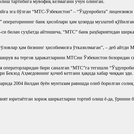
олиш тартибига мувофиқ келмагани учун олинган.
га эга бўлган “МТС-Ўзбекистон” – “Ўздунробита” лицензияси ў
 операторининг банк ҳисоблари ҳам ҳозирда музлатиб қўйилган
-си билан суҳбатда айтишича, “МТС” банк раҳбариятидан ширка
ўловлар ҳам бизнинг ҳисобимизга ўтказилмаган”, – деб айтди 
ширув ва тергов ҳаракатларини МТСни Ўзбекистон бозоридан с
я операторларидан бири саналган “МТС”га тегишли “Ўздунроби
ари Бекзод Аҳмедовнинг қочиб кетгани ҳақида хабар чиққан эди.
рида 2004 йилдан буён мунтазам равишда олиб борилган солиқ
лият юритаётган хориж ширкатларни тортиб олиш ё-да, ўрнини