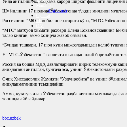
Kitoblar
Унда айтилишича, маҳкама қарори ширкат фаолияти лицензия 
Manzillar
Bog’lanish
Шу йилнинг 17 июлида Ўзбекистонда тўққиз миллион муштарий
Cyr-Lat
Россиянинг “МТС” мобил операторига кўра, “МТС-Узбекистон”
TR
O’Z
“МТС” матбуот хизмати раҳбари Елена Кохановскаянинг Би-би
РУ
талаб қилган, аммо ҳозирча жавоб олмаган.
“Бундан ташқари, 17 июл куни мижозлармиздан келиб тушган т
У “МТС-Ўзбекистон” фаолияти юзасидан олиб борилаётган тек
Россия ва бошқа МДҲ давлатларидаги йирик телекоммуникаци
аниқлагани айтилган, бунгача эса, унинг Ўзбекистондаги раҳб
Очиқ Ҳиссадорлик Жамияти “Ўздунробита” ва унинг бўлинмала
аниқланмаганини таъкидлайди.
Аммо, кузатувчилар Ўзбекистон раҳбариятини мамлакатда фао
топишда айблайдилар.
bbc.uzbek