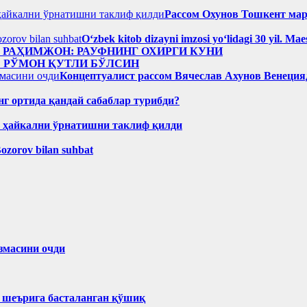
Рассом Охунов Тошкент ма
Oʻzbek kitob dizayni imzosi yoʻlidagi 30 yil. M
н РАҲИМЖОН: РАУФНИНГ ОХИРГИ КУНИ
: РЎМОН ҚУТЛИ БЎЛСИН
Концептуалист рассом Вячеслав Ахунов Венецияд
нг ортида қандай сабаблар турибди?
н ҳайкални ўрнатишни таклиф қилди
Bozorov bilan suhbat
змасини очди
ҳ шеърига басталанган қўшиқ