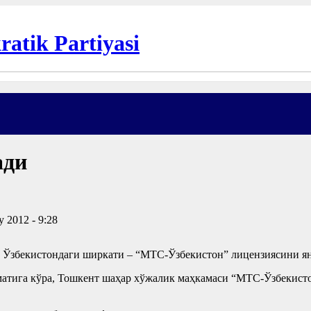
ади
y 2012 - 9:28
Ўзбекистондаги ширкати – “МТС-Ўзбекистон” лицензиясини яна
атига кўра, Тошкент шаҳар хўжалик маҳкамаси “МТС-Ўзбекисто