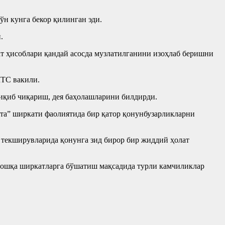
н кунга бекор қилинган эди.
.
т ҳисоблари қандай асосда музлатилганини изоҳлаб беришни
МТС вакили.
иқиб чиқариш, дея баҳолашларини билдирди.
та” ширкати фаолиятида бир қатор қонунбузарликларни
 текширувларида қонунга зид бирор бир жиддий ҳолат
 бошқа ширкатларга бўшатиш мақсадида турли камчиликлар