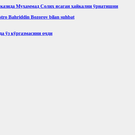
рказида Муҳаммад Солиҳ яcаган ҳайкални ўрнатишни
aestro Bahriddin Bozorov bilan suhbat
а ўз кўргазмасини очди