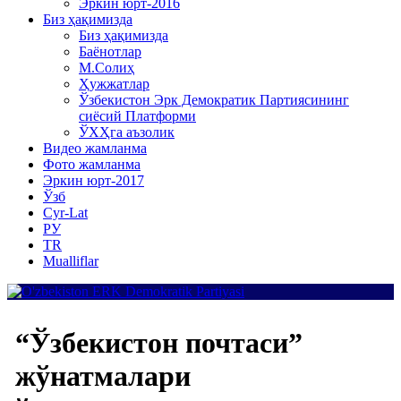
Эркин юрт-2016
Биз ҳақимизда
Биз ҳақимизда
Баёнотлар
М.Солиҳ
Ҳужжатлар
Ўзбекистон Эрк Демократик Партиясининг
сиёсий Платформи
ЎХҲга аъзолик
Видео жамланма
Фото жамланма
Эркин юрт-2017
Ўзб
Cyr-Lat
РУ
TR
Mualliflar
“Ўзбекистон почтаси”
жўнатмалари