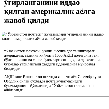
ўғирланганини иддао
қилган америкалик аёлга
жавоб қилди
“Ўзбекистон почтаси” ўзини Жесика деб таништирган
америкалик аёлнинг қиймати 1000 АҚШ долларига тенг
бўлган чинни ва сопол буюмлари синиқ ҳолатда келгани,
буюмлар ўғрилангани ҳақдаги иддаоларига муносабат
билдирди.
АҚШнинг Вашингтон штатида яшовчи аёл 7 октябр куни
Озодлик билан суҳбатда почта жўнатмасидаги
буюмларининг йўқолишида “Ўзбекистон почтаси”ни
айблаганди.