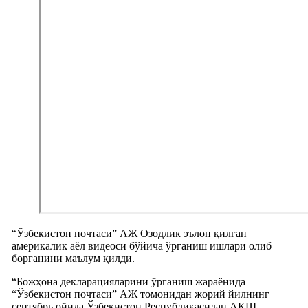
“Ўзбекистон почтаси” АЖ Озодлик эълон қилган
америкалик аёл видеоси бўйича ўрганиш ишлари олиб
борганини маълум қилди.
“Божҳона декларацияларини ўрганиш жараёнида
“Ўзбекистон почтаси” АЖ томонидан жорий йилнинг
сентябрь ойида Ўзбекистон Республикасидан АҚШ