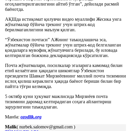
огоҳлантирилганлигини айтиб ўтган”, дейилади расмий
баёнотда.
АҚШда истиқомат қилувчи видео муаллифи Жесика унга
жўнатмалар бўйича трекинг учун штрих-код
берилмаганлигини маълум қилган.
“Ўзбекистон почтаси” АЖнинг таъкидлашича эса,
жўнатмалар бўйича трекинг учун штрих-код белгиланган
қоидаларга мувофиқ жўнатувчига берилади, бу иловада
келтирилган божхона декларациясида кўрсатилган.
Почта жўнатмалари, посилкалар эгаларига камомад билан
етиб келаётгани ҳақидаги шикоятлар Ўзбекистон
президенти Шавкат Мирзиёевнинг миллий почта тизимини
ислоҳ қилиш кераклиги ҳақида баёнот бериши билан бир
пайтга тўғри келмоқда.
5 октябр куни ҳукумат мажлисида Мирзиёев почта
тизимини даромад келтирадиган соҳага айлантириш
зарурлигини таъкидлаган.
Манба:
ozodlik.org
Malik
( nurbek.salomov@gmail.com )