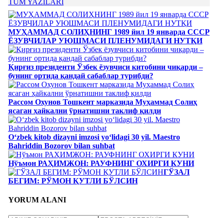
TÜM YAZILARI
МУҲАММАД СОЛИҲНИНГ 1989 йил 19 январда СССР
ЁЗУВЧИЛАР УЮШМАСИ ПЛЕНУМИДАГИ НУТҚИ
Қирғиз президенти Ўзбек ёзувчиси китобини чиқарди –
бунинг ортида қандай сабаблар турибди?
Рассом Охунов Тошкент марказида Муҳаммад Солиҳ
яcаган ҳайкални ўрнатишни таклиф қилди
Oʻzbek kitob dizayni imzosi yoʻlidagi 30 yil. Maestro
Bahriddin Bozorov bilan suhbat
Нўъмон РАҲИМЖОН: РАУФНИНГ ОХИРГИ КУНИ
ГЎЗАЛ
БЕГИМ: РЎМОН ҚУТЛИ БЎЛСИН
YORUM ALANI