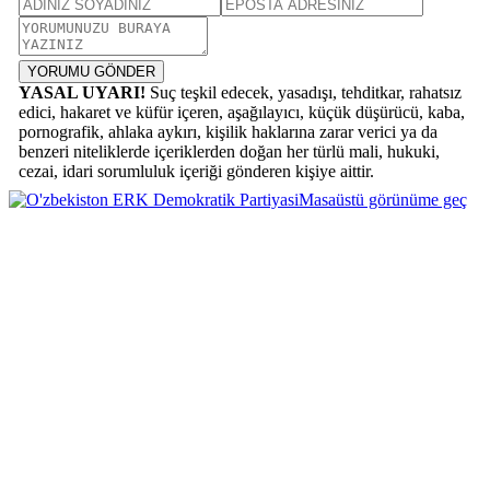
YORUMU GÖNDER
YASAL UYARI!
Suç teşkil edecek, yasadışı, tehditkar, rahatsız
edici, hakaret ve küfür içeren, aşağılayıcı, küçük düşürücü, kaba,
pornografik, ahlaka aykırı, kişilik haklarına zarar verici ya da
benzeri niteliklerde içeriklerden doğan her türlü mali, hukuki,
cezai, idari sorumluluk içeriği gönderen kişiye aittir.
Masaüstü görünüme geç