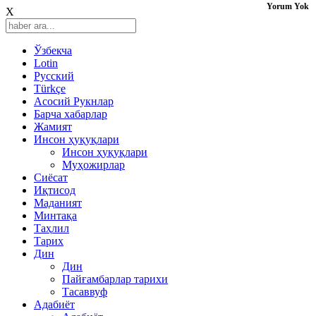
Yorum Yok
X
Ўзбекча
Lotin
Русский
Türkçe
Асосий Рукнлар
Барча хабарлар
Жамият
Инсон ҳуқуқлари
Инсон ҳуқуқлари
Муҳожирлар
Сиёсат
Иқтисод
Mаданият
Минтақа
Таҳлил
Тарих
Дин
Дин
Пайғамбарлар тарихи
Тасаввуф
Адабиёт