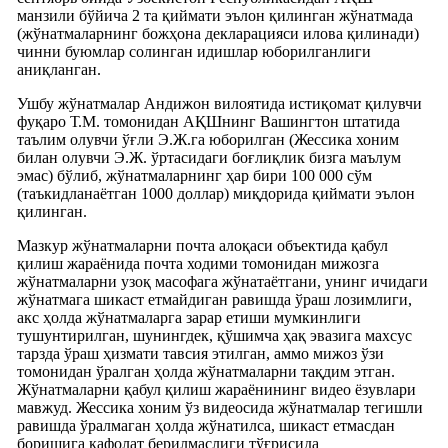
манзили бўйича 2 та қиймати эълон қилинган жўнатмада
(жўнатмаларнинг божҳона декларацияси илова қилинади)
чинни буюмлар солинган идишлар юборилганлиги
аниқланган.
Ушбу жўнатмалар Андижон вилоятида истиқомат қилувчи
фуқаро Т.М. томонидан АҚШнинг Вашингтон штатида
таълим олувчи ўғли Э.Ж.га юборилган (Жессика хоним
билан олувчи Э.Ж. ўртасидаги боғлиқлик бизга маълум
эмас) бўлиб, жўнатмаларнинг ҳар бири 100 000 сўм
(таъкидланаётган 1000 доллар) миқдорида қиймати эълон
қилинган.
Мазкур жўнатмаларни почта алоқаси объектида қабул
қилиш жараёнида почта ходими томонидан мижозга
жўнатмаларни узоқ масофага жўнатаётгани, унинг ичидаги
жўнатмага шикаст етмайдиган равишда ўраш лозимлиги,
акс ҳолда жўнатмаларга зарар етиши мумкинлиги
тушунтирилган, шунингдек, қўшимча ҳақ эвазига махсус
тарзда ўраш ҳизмати тавсия этилган, аммо мижоз ўзи
томонидан ўралган ҳолда жўнатмаларни тақдим этган.
Жўнатмаларни қабул қилиш жараёнининг видео ёзувлари
мавжуд. Жессика хоним ўз видеосида жўнатмалар тегишли
равишда ўралмаган ҳолда жўнатилса, шикаст етмасдан
боришига кафолат берилмаслиги тўғрисида