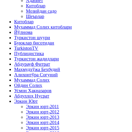
Адабиёт
Китоблар
Мозийдан садо
Шеърлар
Китоблар
Муҳаммад Солиҳ китоблари
Йўлнома
Туркистон шуури
Буюклар бисотидан
TurkistonTV
Публицистика
Туркистон жадидлари
Абдурауф Фитрат
Маҳмудхўжа Беҳбудий
Алихонтўра Соғуний
Муҳаммад Солиҳ
Ойдин Солиҳ
Усмон Ҳақназаров
Абдуллоҳ Нусрат
Эркин Юрт
Эркин юрт-2011
Эркин юрт-2012
Эркин юрт-2013
Эркин юрт-2014
Эркин юрт-2015