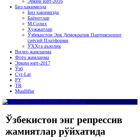
Эркин юрт-2016
Биз ҳақимизда
Биз ҳақимизда
Баёнотлар
М.Солиҳ
Ҳужжатлар
Ўзбекистон Эрк Демократик Партиясининг
сиёсий Платформи
ЎХҲга аъзолик
Видео жамланма
Фото жамланма
Эркин юрт-2017
Ўзб
Cyr-Lat
РУ
TR
Mualliflar
Ўзбекистон энг репрессив
жамиятлар рўйхатида