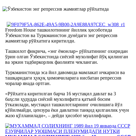
Freedom House ташкилотининг йиллик ҳисоботида
Ўзбекистон ва Туркманистон дунёдаги энг репрессив
жамиятлар рўйхатига киритилди.
Ташкилот фикрича, «энг ёмонлар» рўйхатининг охиридан
ўрин олган Ўзбекистонда сиёсий мухолифат йўқ қилинган
ва эркин тадбиркорлик фаолияти чекланган.
Туркманистонда эса йил давомида мамлакат ичкариси ва
ташқаридаги ҳуқуқ ҳимоячиларига нисбатан репрессив
чоралар янада ортган.
«Рўйхатга киритилган барча 16 мустақил давлат ва 3
баҳсли ҳудудда сиёсий мухолифатга қатъий босим
ўтказилади, мустақил ташкилотларнинг очилишига йўл
қўйилмайди, цензура ёки давлатни танқид қилганлик учун
жазо қўлланилади», – дейди ҳисобот муаллифлари.