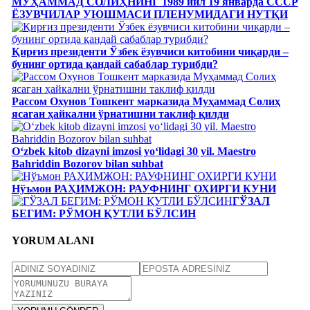
МУҲАММАД СОЛИҲНИНГ 1989 йил 19 январда СССР
ЁЗУВЧИЛАР УЮШМАСИ ПЛЕНУМИДАГИ НУТҚИ
Қирғиз президенти Ўзбек ёзувчиси китобини чиқарди –
бунинг ортида қандай сабаблар турибди?
Рассом Охунов Тошкент марказида Муҳаммад Солиҳ
яcаган ҳайкални ўрнатишни таклиф қилди
Oʻzbek kitob dizayni imzosi yoʻlidagi 30 yil. Maestro
Bahriddin Bozorov bilan suhbat
Нўъмон РАҲИМЖОН: РАУФНИНГ ОХИРГИ КУНИ
ГЎЗАЛ
БЕГИМ: РЎМОН ҚУТЛИ БЎЛСИН
YORUM ALANI