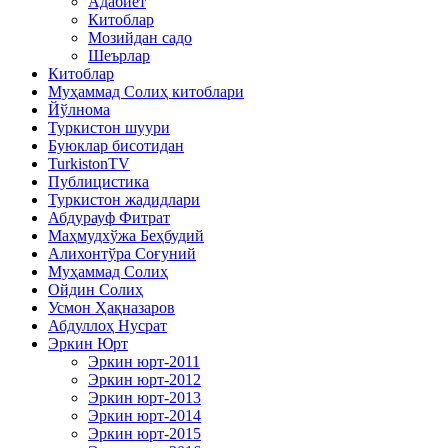
Адабиёт
Китоблар
Мозийдан садо
Шеърлар
Китоблар
Муҳаммад Солиҳ китоблари
Йўлнома
Туркистон шуури
Буюклар бисотидан
TurkistonTV
Публицистика
Туркистон жадидлари
Абдурауф Фитрат
Маҳмудхўжа Беҳбудий
Алихонтўра Соғуний
Муҳаммад Солиҳ
Ойдин Солиҳ
Усмон Ҳақназаров
Абдуллоҳ Нусрат
Эркин Юрт
Эркин юрт-2011
Эркин юрт-2012
Эркин юрт-2013
Эркин юрт-2014
Эркин юрт-2015