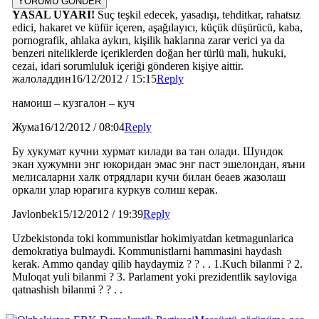
YORUMU GÖNDER
YASAL UYARI!
Suç teşkil edecek, yasadışı, tehditkar, rahatsız
edici, hakaret ve küfür içeren, aşağılayıcı, küçük düşürücü, kaba,
pornografik, ahlaka aykırı, kişilik haklarına zarar verici ya da
benzeri niteliklerde içeriklerden doğan her türlü mali, hukuki,
cezai, idari sorumluluk içeriği gönderen kişiye aittir.
жалоладдин
16/12/2012 / 15:15
Reply
намоиш – кузгалон – куч
Жума
16/12/2012 / 08:04
Reply
Бу хукумат кучни хурмат килади ва тан олади. Шундок
экан хужумни энг юкоридан эмас энг паст эшелондан, яъни
мелисаларни халк отрядлари кучи билан беаев жазолаш
оркали улар юрагига куркув солиш керак.
Javlonbek
15/12/2012 / 19:39
Reply
Uzbekistonda toki kommunistlar hokimiyatdan ketmagunlarica
demokratiya bulmaydi. Kommunistlarni hammasini haydash
kerak. Ammo qanday qilib haydaymiz ? ? . . 1.Kuch bilanmi ? 2.
Muloqat yuli bilanmi ? 3. Parlament yoki prezidentlik sayloviga
qatnashish bilanmi ? ? . .