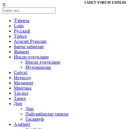
3 ADET YORUM YAPILDI
X
Ўзбекча
Lotin
Русский
Türkçe
Асосий Рукнлар
Барча хабарлар
Жамият
Инсон ҳуқуқлари
Инсон ҳуқуқлари
Муҳожирлар
Сиёсат
Иқтисод
Mаданият
Минтақа
Таҳлил
Тарих
Дин
Дин
Пайғамбарлар тарихи
Тасаввуф
Адабиёт