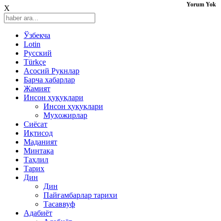
Yorum Yok
X
Ўзбекча
Lotin
Русский
Türkçe
Асосий Рукнлар
Барча хабарлар
Жамият
Инсон ҳуқуқлари
Инсон ҳуқуқлари
Муҳожирлар
Сиёсат
Иқтисод
Mаданият
Минтақа
Таҳлил
Тарих
Дин
Дин
Пайғамбарлар тарихи
Тасаввуф
Адабиёт