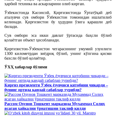
ҳарбий техника ва аскарларини олиб кирган.
Ўзбекистонда Касонсой, Қирғизистонда Ўртатўқай деб
аталувчи сув омбори Ўзбекистон томонидан ишлатилиб
келинади. Қирғизистон бу ҳудудни ўзига қарашли деб
билади.
Сув омбори эса икки давлат ўртасида баҳсли бўлиб
қолаётган объект ҳисобланади.
Қирғизистон-Ўзбекистон чегарасининг умумий узунлиги
1300 километрдан зиёдроқ бўлиб, унинг кўпгина қисми
бахсли бўлиб қолаётир.
ЎХҲ хабарлар бўлими
Қирғиз президенти Ўзбек ёзувчиси китобини чиқарди –
бунинг ортида қандай сабаблар турибди?
Рассом Охунов Тошкент марказида Муҳаммад Солиҳ
яcаган ҳайкални ўрнатишни таклиф қилди