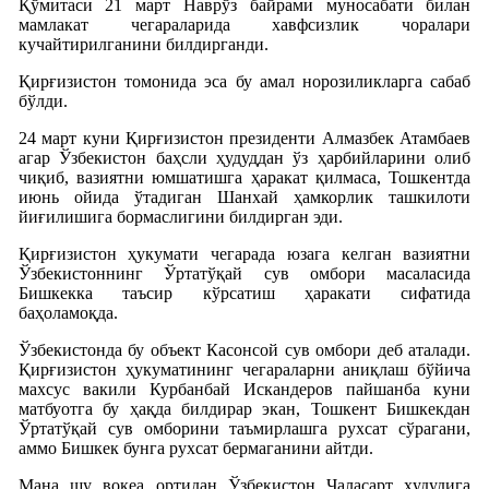
Қўмитаси 21 март Наврўз байрами муносабати билан
мамлакат чегараларида хавфсизлик чоралари
кучайтирилганини билдирганди.
Қирғизистон томонида эса бу амал норозиликларга сабаб
бўлди.
24 март куни Қирғизистон президенти Алмазбек Атамбаев
агар Ўзбекистон баҳсли ҳудуддан ўз ҳарбийларини олиб
чиқиб, вазиятни юмшатишга ҳаракат қилмаса, Тошкентда
июнь ойида ўтадиган Шанхай ҳамкорлик ташкилоти
йиғилишига бормаслигини билдирган эди.
Қирғизистон ҳукумати чегарада юзага келган вазиятни
Ўзбекистоннинг Ўртатўқай сув омбори масаласида
Бишкекка таъсир кўрсатиш ҳаракати сифатида
баҳоламоқда.
Ўзбекистонда бу объект Касонсой сув омбори деб аталади.
Қирғизистон ҳукуматининг чегараларни аниқлаш бўйича
махсус вакили Курбанбай Искандеров пайшанба куни
матбуотга бу ҳақда билдирар экан, Тошкент Бишкекдан
Ўртатўқай сув омборини таъмирлашга рухсат сўрагани,
аммо Бишкек бунга рухсат бермаганини айтди.
Мана шу воқеа ортидан Ўзбекистон Чаласарт ҳудудига