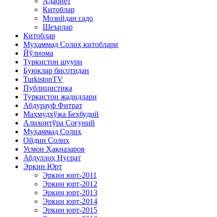
Адабиёт
Китоблар
Мозийдан садо
Шеърлар
Китоблар
Муҳаммад Солиҳ китоблари
Йўлнома
Туркистон шуури
Буюклар бисотидан
TurkistonTV
Публицистика
Туркистон жадидлари
Абдурауф Фитрат
Маҳмудхўжа Беҳбудий
Алихонтўра Соғуний
Муҳаммад Солиҳ
Ойдин Солиҳ
Усмон Ҳақназаров
Абдуллоҳ Нусрат
Эркин Юрт
Эркин юрт-2011
Эркин юрт-2012
Эркин юрт-2013
Эркин юрт-2014
Эркин юрт-2015