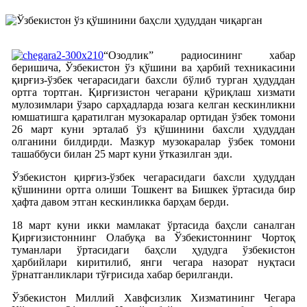
“Озодлик” радиосининг хабар
беришича, Ў
збекистон ўз қўшини ва ҳарбий техникасини
қирғиз-ўзбек чегарасидаги бахсли бўлиб турган ҳудуддан
ортга тортган. Қирғизистон чегарани қўриқлаш хизмати
мулозимлари ўзаро сарҳадларда юзага келган кескинликни
юмшатишга қаратилган музокаралар ортидан ўзбек томони
26 март куни эрталаб ўз қўшинини бахсли ҳудуддан
олганини билдирди. Мазкур музокаралар ўзбек томони
ташаббуси билан 25 март куни ўтказилган эди.
Ўзбекистон қирғиз-ўзбек чегарасидаги бахсли ҳудуддан
қўшинини ортга олиши Тошкент ва Бишкек ўртасида бир
ҳафта давом этган кескинликка барҳам берди.
18 март куни икки мамлакат ўртасида баҳсли саналган
Қирғизистоннинг Олабуқа ва Ўзбекистоннинг Чортоқ
туманлари ўртасидаги баҳсли ҳудудга ўзбекистон
ҳарбийлари киритилиб, янги чегара назорат нуқтаси
ўрнатганликлари тўғрисида хабар берилганди.
Ўзбекистон Миллий Хавфсизлик Хизматининг Чегара