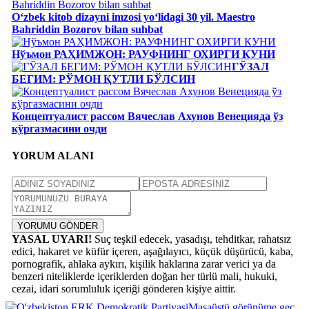
Oʻzbek kitob dizayni imzosi yoʻlidagi 30 yil. Maestro
Bahriddin Bozorov bilan suhbat
Нўъмон РАҲИМЖОН: РАУФНИНГ ОХИРГИ КУНИ
ГЎЗАЛ
БЕГИМ: РЎМОН ҚУТЛИ БЎЛСИН
Концептуалист рассом Вячеслав Ахунов Венецияда ўз
кўргазмасини очди
YORUM ALANI
YORUMU GÖNDER
YASAL UYARI!
Suç teşkil edecek, yasadışı, tehditkar, rahatsız
edici, hakaret ve küfür içeren, aşağılayıcı, küçük düşürücü, kaba,
pornografik, ahlaka aykırı, kişilik haklarına zarar verici ya da
benzeri niteliklerde içeriklerden doğan her türlü mali, hukuki,
cezai, idari sorumluluk içeriği gönderen kişiye aittir.
Masaüstü görünüme geç