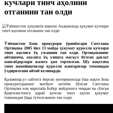
кучлари тинч аҳолини
отганини тан олди
Ўзбекистон Бош прокурори ўринбосари Светлана
Ортиқова 2005 йил 13 майда ҳукумат қуролли кучлари
тинч аҳолига ўқ узганини тан олди. Ортиқованинг
айтишича, аҳолига ўқ узишга масъул бўлган давлат
мансабдорлари жазога ҳам тортилган. Шу вақтгача
тинч намойишчилар қуролли жангарилар томонидан
ўлдирилгани айтиб келинарди.
Қалампир.уз сайтига берган интервьюсида ўша вақти Бош
прокуратуранинг матбуот котиби бўлган Светлана
Ортиқова илк маротаба Бобур майдонига чиққан ва сўнгра
Қирғизистонга қараб қочган тинч аҳоли ҳукумат
томонидан ўққа тутилганини тан олди.