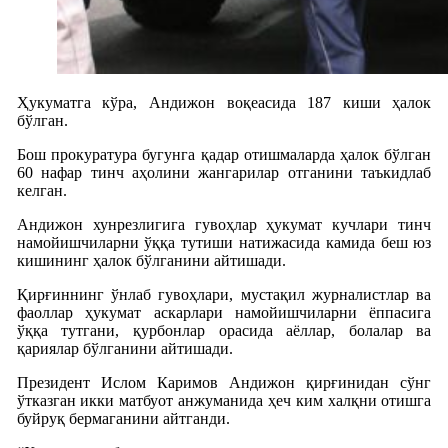
Ҳукуматга кўра, Андижон воқеасида 187 киши ҳалок
бўлган.
Бош прокуратура бугунга қадар отишмаларда ҳалок бўлган
60 нафар тинч аҳолини жангарилар отганини таъкидлаб
келган.
Андижон хунрезлигига гувоҳлар ҳукумат кучлари тинч
намойишчиларни ўққа тутиши натижасида камида беш юз
кишининг ҳалок бўлганини айтишади.
Қирғиннинг ўнлаб гувоҳлари, мустақил журналистлар ва
фаоллар ҳукумат аскарлари намойишчиларни ёппасига
ўққа тутгани, қурбонлар орасида аёллар, болалар ва
қариялар бўлганини айтишади.
Президент Ислом Каримов Андижон қирғинидан сўнг
ўтказган икки матбуот анжуманида ҳеч ким халқни отишга
буйруқ бермаганини айтганди.