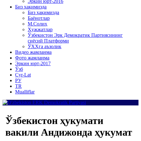
Эркин юрт-2016
Биз ҳақимизда
Биз ҳақимизда
Баёнотлар
М.Солиҳ
Ҳужжатлар
Ўзбекистон Эрк Демократик Партиясининг
сиёсий Платформи
ЎХҲга аъзолик
Видео жамланма
Фото жамланма
Эркин юрт-2017
Ўзб
Cyr-Lat
РУ
TR
Mualliflar
Ўзбекистон ҳукумати
вакили Андижонда ҳукумат