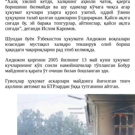
“Халқ эзилиб кетди, халқнинг аҳволи чатоқ, қаерга
боришини билмайди ва шу одамлар кўчага чиқса агар
ҳукумат кучлари уларга қурол узатиб, оддий ўзини
ҳуқуқини талаб қилган одамларни ўлдираркан. Қайси ақлга
сиғади бу, эй барака топгурлар, айтинглар, қайси ақлга
сиғади”, деганди Ислом Каримов.
Шундан буён Ўзбекистон ҳукумати Андижон воқеалари
юзасидан мустақил халқаро текширув олиб бориш
ҳақидаги чақириқларни рад этиб келмоқда.
Андижон қирғини 2005 йилнинг 13 май куни ҳукумат
кучларининг кўп сонли намойишчилар тўпланган Бобур
майдонига қарата ўт очиши билан бошланган эди.
Гувоҳлар ҳукумат аскарлари майдонга йиғилган тинч
аҳолини автомат ва БТРлардан ўққа тутганини айтган.