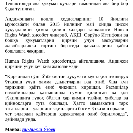
Тешиктошда яна ҳукумат кучлари томонидан яна бир бор
ўққа тутилган.
Андижондаги қонли ҳодисаларнинг 10 йиллиги
муносабати билан 2015 йилнинг май ойида инсон
ҳуқуқларини ҳимоя қилиш халқаро ташкилоти Human
Rights Watch ҳисобот чиқариб, АҚШ, Оврўпо Иттифоқи ва
бошқа ҳукуматларни қирғин учун масъулларни
жавобгарликка тортиш борасида даъватларини қайта
бошлашга чақирди.
Human Rights Watch ҳисоботида айтилишича, Андижон
қирғини учун ҳеч ким жазоланмади
“Қирғиндан сўнг Ўзбекистон ҳукумати мустақил текширув
ўтказиш учун ҳамма даъватларни рад этиб, ўша кун
тарихини қайта ёзиб чиқишга киришди. Расмийлар
намойишларда қатнашишда гумон қилинган ва қон
тўкилишига гувоҳ бўлган ҳар кимни тазйиқ, ҳибслар ва
қийноқларга тута бошлади. Ҳатто мамлакатни тарк
этганларни – уларнинг яқинларига босим ўтказиш орқали –
чет эллардан қайтариш ҳаракатлари олиб борилмоқда”,
дейилади унда.
Манба:
Би-Би-Си Ўзбек