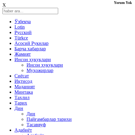
Yorum Yok
X
Ўзбекча
Lotin
Русский
Türkçe
Асосий Рукнлар
Барча хабарлар
Жамият
Инсон ҳуқуқлари
Инсон ҳуқуқлари
Муҳожирлар
Сиёсат
Иқтисод
Mаданият
Минтақа
Таҳлил
Тарих
Дин
Дин
Пайғамбарлар тарихи
Тасаввуф
Адабиёт