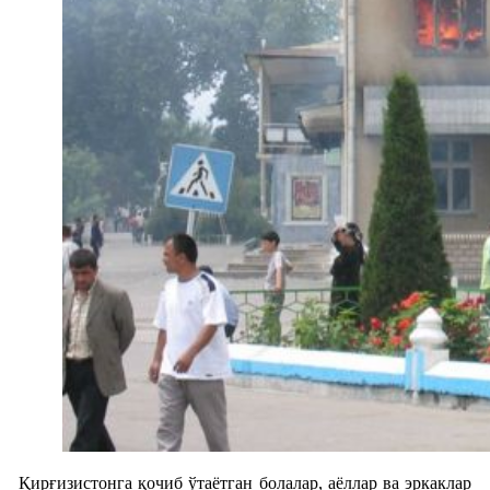
Қирғизистонга қочиб ўтаётган болалар, аёллар ва эркаклар