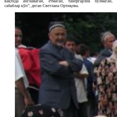
вақтида англамаган, етмаган, тайёргарлик бўлмаган,
сабаблар кўп”, деган Светлана Ортиқова.