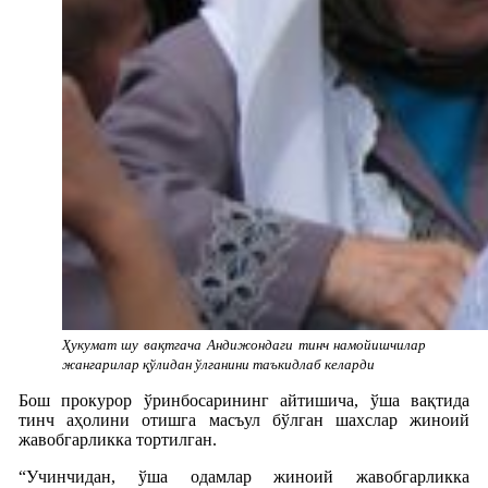
Ҳукумат шу вақтгача Андижондаги тинч намойишчилар
жангарилар қўлидан ўлганини таъкидлаб келарди
Бош прокурор ўринбосарининг айтишича, ўша вақтида
тинч аҳолини отишга масъул бўлган шахслар жиноий
жавобгарликка тортилган.
“Учинчидан, ўша одамлар жиноий жавобгарликка