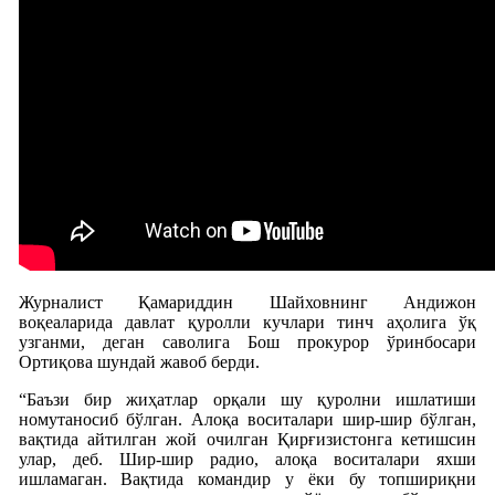
Журналист Қамариддин Шайховнинг Андижон
воқеаларида давлат қуролли кучлари тинч аҳолига ўқ
узганми, деган саволига Бош прокурор ўринбосари
Ортиқова шундай жавоб берди.
“Баъзи бир жиҳатлар орқали шу қуролни ишлатиши
номутаносиб бўлган. Алоқа воситалари шир-шир бўлган,
вақтида айтилган жой очилган Қирғизистонга кетишсин
улар, деб. Шир-шир радио, алоқа воситалари яхши
ишламаган. Вақтида командир у ёки бу топшириқни