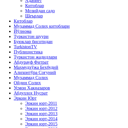
Адабиёт
Китоблар
Мозийдан садо
Шеърлар
Китоблар
Муҳаммад Солиҳ китоблари
Йўлнома
Туркистон шуури
Буюклар бисотидан
TurkistonTV
Публицистика
Туркистон жадидлари
Абдурауф Фитрат
Маҳмудхўжа Беҳбудий
Алихонтўра Соғуний
Муҳаммад Солиҳ
Ойдин Солиҳ
Усмон Ҳақназаров
Абдуллоҳ Нусрат
Эркин Юрт
Эркин юрт-2011
Эркин юрт-2012
Эркин юрт-2013
Эркин юрт-2014
Эркин юрт-2015