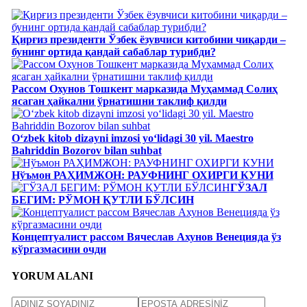
Қирғиз президенти Ўзбек ёзувчиси китобини чиқарди –
бунинг ортида қандай сабаблар турибди?
Рассом Охунов Тошкент марказида Муҳаммад Солиҳ
яcаган ҳайкални ўрнатишни таклиф қилди
Oʻzbek kitob dizayni imzosi yoʻlidagi 30 yil. Maestro
Bahriddin Bozorov bilan suhbat
Нўъмон РАҲИМЖОН: РАУФНИНГ ОХИРГИ КУНИ
ГЎЗАЛ
БЕГИМ: РЎМОН ҚУТЛИ БЎЛСИН
Концептуалист рассом Вячеслав Ахунов Венецияда ўз
кўргазмасини очди
YORUM ALANI