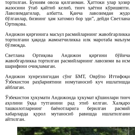
тортилган. Буниям овоза қилганман. Ҳаттоки улар ҳозир
жазосини ўтаб қайтиб келиб, тинч ҳаётни кўришяпти.
Лавозимдагилар, албатта. Қанча лавозимдан жудо
бўлганлар, бизнинг ҳам хатомиз бор эди”, дейди Светлана
Ортиқова.
Андижон қирғинига масъул расмийларнинг жавобгарликка
тортилгани ҳақида жамоатчиликка илк маротаба маълум
бўлмоқда.
Светлана Ортиқова Андижон қирғини бўйича
жавобгарликка тортилган расмийларнинг лавозими ва исм
шарифини очиқламаган.
Андижон хунрезлигидан сўнг БМТ, Оврўпо Иттифоқи
Ўзбекистон раҳбариятини номутаносиб куч ишлатишда
айблаган.
Ўзбекистон ҳукумати Андижонда ҳукумат қўшинлари тинч
аҳолини ўққа тутганини рад этиб келган. Халқаро
ташкилотларнинг баёнотларига берилган расмий
хабарларда қурол мутаносиб равишда ишлатилгани
айтилган.