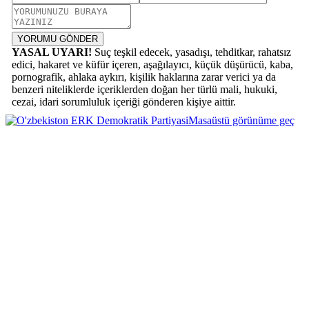
YORUMU GÖNDER
YASAL UYARI!
Suç teşkil edecek, yasadışı, tehditkar, rahatsız
edici, hakaret ve küfür içeren, aşağılayıcı, küçük düşürücü, kaba,
pornografik, ahlaka aykırı, kişilik haklarına zarar verici ya da
benzeri niteliklerde içeriklerden doğan her türlü mali, hukuki,
cezai, idari sorumluluk içeriği gönderen kişiye aittir.
Masaüstü görünüme geç