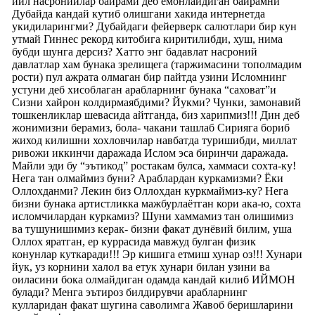
йил насронийлар байрами деб ёмонлайдиган байрамни
Дубайда кандай кутиб олишгани хакида интернетда
укидиларингми? Дубайдаги фейерверк салютлари бир кун
утмай Гиннес рекорд китобига киритилибди, хуш, нима
бубди шунга дерсиз? Хатто энг бадавлат насроний
давлатлар хам бунака зрелищега (таржимасини тополмадим
рости) пул ажрата олмаган бир пайтда узини Исломнинг
устуни деб хисоблаган арабларнинг бунака “саховат”и
Сизни хайрон колдирмаябдими? Йукми? Чунки, замонавий
тошкенликлар шевасида айтганда, биз харипмиз!!! Дин деб
жонимизни берамиз, бола- чакани ташлаб Сирияга бориб
жиход килишни хохловчилар навбатда туришибди, миллат
ривожи иккинчи даражада Ислом эса биринчи даражада.
Майли эди бу “эътикод” ростакам булса, хаммаси сохта-ку!
Нега тан олмаймиз буни? Араблардан куркамизми? Ёки
Оллохданми? Лекин биз Оллохдан куркмаймиз-ку? Нега
бизни бунака артистликка мажбурлаётган кори ака-ю, сохта
исломчилардан куркамиз? Шуни хаммамиз тан олишимиз
ва тушунишимиз керак- бизни факат дунёвий билим, уша
Оллох яратган, ер куррасида мавжуд булган физик
конунлар куткаради!!! Эр кишига етмиш хунар оз!!! Хунари
йук, уз корнини халол ва етук хунари билан узини ва
оиласини бока олмайдиган одамда кандай килиб ИЙМОН
булади? Менга эътироз билдирувчи арабларнинг
кулларидан факат шугина саволимга Жавоб беришларини