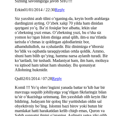
Sizning savolingizga javob SHU!!!
Erkin
01/01/2014 / 22:30
Reply
Siz yaxshisi arab tilini o’rganing-da, keyin borib arablarga
dardingizni ayting. O’zbek xalqi 70 yilda ham dinidan
qaytgani yo’q. Ba’zi fosiqlar bor albatta, lekin ular
o’zbekning yuzi emas. O’zbekning yuzi, bu o’sha siz
yomon ko’rgan Islom diniga amal qilib, ilm-u ma’rifatda
tarixda o’chmas iz qoldirgan ajdodlarimiz bor,
alhamduliulloh, na o;shalardir. Biz dinimizga e’tiborsiz
bo’ldik va oqibatda taraqqiyotdan ortda qoldik. Ammo,
shuni ham bilib qo’ying, hamma narsa aylanib turadi. Bir
ko’tariladi, bir tushadi. Madaniyat ham, ilm ham, moliuya
va iqtisod ham tabiat ham shunday. Bu qonuniyat
Allohning hukmidir.
Qul
02/01/2014 / 07:28
Reply
Komil !!! Yo’q obro’ingizni yanada battar to’kib har bir
mavzuga suqulib johiliyatga yog’rilgan fikrlaringiz bilan
ta’sir o’tkazishga urinmang. Ilm yaxshilab olib keyin fikr
bildiring. Judayam bir qoloq fikr yuritishdan oldin sal
obyektivniy bo’ling. Islomni bazi birov yoki butun bir
mamlakat hatti harakatidan kelib chiqb emas, Quron va
Sahih sunnatni ilmini o’rganing, Aqlingiz yetsa zikr qilib