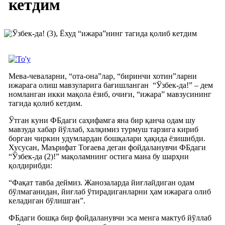
кетдим
Мева-чеваларни, “ота-она”лар, “биринчи хотин”ларни
ижарага олиш мавзуларига бағишланган “Ўзбек-да!” – дем
номланган икки мақола ёзиб, очиғи, “ижара” мавзусининг
тагида қолиб кетдим.
Ўтган куни ФБдаги саҳифамга яна бир қанча одам шу
мавзуда хабар йўллаб, халқимиз турмуш тарзига кириб
борган чиркин удумлардан бошқалари ҳақида ёзишибди.
Хусусан, Маърифат Тоғаева деган фойдаланувчи ФБдаги
“Ўзбек-да (2)!” мақоламнинг остига мана бу шарҳни
қолдирибди:
“Фақат тавба деймиз. Жанозаларда йиғлайдиган одам
бўлмаганидан, йиғлаб ўтирадиганларни ҳам ижарага олиб
келадиган бўлишган”.
ФБдаги бошқа бир фойдаланувчи эса менга мактуб йўллаб