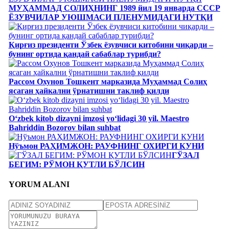
МУҲАММАД СОЛИҲНИНГ 1989 йил 19 январда СССР
ЁЗУВЧИЛАР УЮШМАСИ ПЛЕНУМИДАГИ НУТҚИ
Қирғиз президенти Ўзбек ёзувчиси китобини чиқарди –
бунинг ортида қандай сабаблар турибди?
Рассом Охунов Тошкент марказида Муҳаммад Солиҳ
яcаган ҳайкални ўрнатишни таклиф қилди
Oʻzbek kitob dizayni imzosi yoʻlidagi 30 yil. Maestro
Bahriddin Bozorov bilan suhbat
Нўъмон РАҲИМЖОН: РАУФНИНГ ОХИРГИ КУНИ
ГЎЗАЛ
БЕГИМ: РЎМОН ҚУТЛИ БЎЛСИН
YORUM ALANI