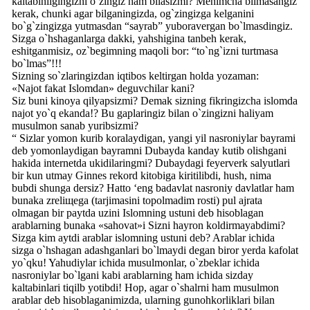
kaltabinligingizni o`zingiz ham bilasizmi? Menimcha bilmasangiz
kerak, chunki agar bilganingizda, og`zingizga kelganini
bo`g`zingizga yutmasdan “sayrab” yuboravergan bo`lmasdingiz.
Sizga o`hshaganlarga dakki, yahshigina tanbeh kerak,
eshitganmisiz, oz`begimning maqoli bor: “to`ng`izni turtmasa
bo`lmas”!!!
Sizning so`zlaringizdan iqtibos keltirgan holda yozaman:
«Najot fakat Islomdan» deguvchilar kani?
Siz buni kinoya qilyapsizmi? Demak sizning fikringizcha islomda
najot yo`q ekanda!? Bu gaplaringiz bilan o`zingizni haliyam
musulmon sanab yuribsizmi?
“ Sizlar yomon kurib koralaydigan, yangi yil nasroniylar bayrami
deb yomonlaydigan bayramni Dubayda kanday kutib olishgani
hakida internetda ukidilaringmi? Dubaydagi feyerverk salyutlari
bir kun utmay Ginnes rekord kitobiga kiritilibdi, hush, nima
bubdi shunga dersiz? Hatto ‘eng badavlat nasroniy davlatlar ham
bunaka zreliщega (tarjimasini topolmadim rosti) pul ajrata
olmagan bir paytda uzini Islomning ustuni deb hisoblagan
arablarning bunaka «sahovat»i Sizni hayron koldirmayabdimi?
Sizga kim aytdi arablar islomning ustuni deb? Arablar ichida
sizga o`hshagan adashganlari bo`lmaydi degan biror yerda kafolat
yo`qku! Yahudiylar ichida musulmonlar, o`zbeklar ichida
nasroniylar bo`lgani kabi arablarning ham ichida sizday
kaltabinlari tiqilb yotibdi! Hop, agar o`shalrni ham musulmon
arablar deb hisoblaganimizda, ularning gunohkorliklari bilan