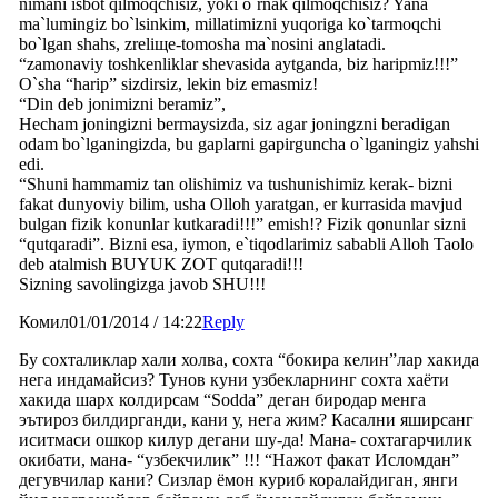
nimani isbot qilmoqchisiz, yoki o`rnak qilmoqchisiz? Yana
ma`lumingiz bo`lsinkim, millatimizni yuqoriga ko`tarmoqchi
bo`lgan shahs, zreliщe-tomosha ma`nosini anglatadi.
“zamonaviy toshkenliklar shevasida aytganda, biz haripmiz!!!”
O`sha “harip” sizdirsiz, lekin biz emasmiz!
“Din deb jonimizni beramiz”,
Hecham joningizni bermaysizda, siz agar joningzni beradigan
odam bo`lganingizda, bu gaplarni gapirguncha o`lganingiz yahshi
edi.
“Shuni hammamiz tan olishimiz va tushunishimiz kerak- bizni
fakat dunyoviy bilim, usha Olloh yaratgan, er kurrasida mavjud
bulgan fizik konunlar kutkaradi!!!” emish!? Fizik qonunlar sizni
“qutqaradi”. Bizni esa, iymon, e`tiqodlarimiz sababli Alloh Taolo
deb atalmish BUYUK ZOT qutqaradi!!!
Sizning savolingizga javob SHU!!!
Комил
01/01/2014 / 14:22
Reply
Бу сохталиклар хали холва, сохта “бокира келин”лар хакида
нега индамайсиз? Тунов куни узбекларнинг сохта хаёти
хакида шарх колдирсам “Sodda” деган биродар менга
эътироз билдирганди, кани у, нега жим? Касални яширсанг
иситмаси ошкор килур дегани шу-да! Мана- сохтагарчилик
окибати, мана- “узбекчилик” !!! “Нажот факат Исломдан”
дегувчилар кани? Сизлар ёмон куриб коралайдиган, янги