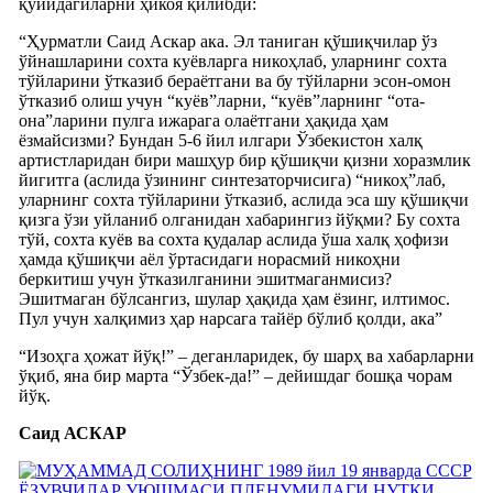
қуйидагиларни ҳикоя қилибди:
“Ҳурматли Саид Аскар ака. Эл таниган қўшиқчилар ўз
ўйнашларини сохта куёвларга никоҳлаб, уларнинг сохта
тўйларини ўтказиб бераётгани ва бу тўйларни эсон-омон
ўтказиб олиш учун “куёв”ларни, “куёв”ларнинг “ота-
она”ларини пулга ижарага олаётгани ҳақида ҳам
ёзмайсизми? Бундан 5-6 йил илгари Ўзбекистон халқ
артистларидан бири машҳур бир қўшиқчи қизни хоразмлик
йигитга (аслида ўзининг синтезаторчисига) “никоҳ”лаб,
уларнинг сохта тўйларини ўтказиб, аслида эса шу қўшиқчи
қизга ўзи уйланиб олганидан хабарингиз йўқми? Бу сохта
тўй, сохта куёв ва сохта қудалар аслида ўша халқ ҳофизи
ҳамда қўшиқчи аёл ўртасидаги норасмий никоҳни
беркитиш учун ўтказилганини эшитмаганмисиз?
Эшитмаган бўлсангиз, шулар ҳақида ҳам ёзинг, илтимос.
Пул учун халқимиз ҳар нарсага тайёр бўлиб қолди, ака”
“Изоҳга ҳожат йўқ!” – деганларидек, бу шарҳ ва хабарларни
ўқиб, яна бир марта “Ўзбек-да!” – дейишдаг бошқа чорам
йўқ.
Саид АСКАР