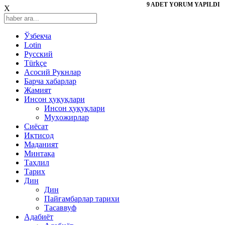
9 ADET YORUM YAPILDI
X
Ўзбекча
Lotin
Русский
Türkçe
Асосий Рукнлар
Барча хабарлар
Жамият
Инсон ҳуқуқлари
Инсон ҳуқуқлари
Муҳожирлар
Сиёсат
Иқтисод
Mаданият
Минтақа
Таҳлил
Тарих
Дин
Дин
Пайғамбарлар тарихи
Тасаввуф
Адабиёт