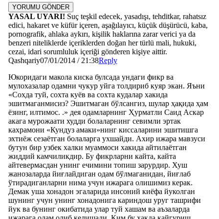
YORUMU GÖNDER
YASAL UYARI!
Suç teşkil edecek, yasadışı, tehditkar, rahatsız
edici, hakaret ve küfür içeren, aşağılayıcı, küçük düşürücü, kaba,
pornografik, ahlaka aykırı, kişilik haklarına zarar verici ya da
benzeri niteliklerde içeriklerden doğan her türlü mali, hukuki,
cezai, idari sorumluluk içeriği gönderen kişiye aittir.
Qashqariy
07/01/2014 / 21:38
Reply
Юкоридаги макола киска булсада ундаги фикр ва
мулохазалар одамни чукур уйга толдириб куяр экан. Яъни
«Сохда туй, сохта куёв ва сохта кудалар хакида
эшитмаганмисиз? Эшитмаган бўлсангиз, шулар ҳақида ҳам
ёзинг, илтимос. .» дея одамларнинг Ҳурматли Саид Аскар
акага мурожаати худди болаларнинг севимли эртак
кахрамони «Кундуз амаки»нинг киссаларини эшитишга
эхтиёж сезаётган болаларга ухшайди. Ахир ижара мавзуси
бутун бир узбек халки муаммоси хакида айтилаётган
жиддий камчиликдир. Бу фикрларни кайта, кайта
айтевермасдан унинг ечимини топиш зарурдир. Хуш
жанозаларда йиғлайдиган одам бўлмаганидан, йиғлаб
ўтирадиганларни нима учун ижарага олишимиз керак.
Демак уша хонадон эгаларида инсоний киёфа йуколган
шунинг учун унинг хонадонига кариндош уруг ташрифи
йук ва бунинг окибатида улар туй хашам ва аъзаларда
ижарага одам олиб келишади. Ким бу хакда кайгуриш