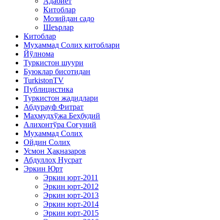
Адабиёт
Китоблар
Мозийдан садо
Шеърлар
Китоблар
Муҳаммад Солиҳ китоблари
Йўлнома
Туркистон шуури
Буюклар бисотидан
TurkistonTV
Публицистика
Туркистон жадидлари
Абдурауф Фитрат
Маҳмудхўжа Беҳбудий
Алихонтўра Соғуний
Муҳаммад Солиҳ
Ойдин Солиҳ
Усмон Ҳақназаров
Абдуллоҳ Нусрат
Эркин Юрт
Эркин юрт-2011
Эркин юрт-2012
Эркин юрт-2013
Эркин юрт-2014
Эркин юрт-2015