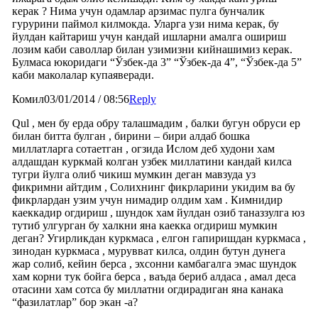
керак ? Нима учун одамлар арзимас пулга бунчалик
гурурини паймол килмокда. Уларга узи нима керак, бу
йулдан кайтариш учун кандай ишларни амалга ошириш
лозим каби саволлар билан узимизни кийнашимиз керак.
Булмаса юкоридаги “Ўзбек-да 3” “Ўзбек-да 4”, “Ўзбек-да 5”
каби маколалар купаяверади.
Комил
03/01/2014 / 08:56
Reply
Qul , мен бу ерда обру талашмадим , балки бугун обруси ер
билан битта булган , бирини – бири алдаб бошка
миллатларга сотаетган , огзида Ислом деб худони хам
алдашдан куркмай колган узбек миллатини кандай килса
тугри йулга олиб чикиш мумкин деган мавзуда уз
фикримни айтдим , Солихнинг фикрларини укидим ва бу
фикрлардан узим учун нимадир олдим хам . Кимнидир
каеккадир огдириш , шундок хам йулдан озиб таназзулга юз
тутиб улгурган бу халкни яна каекка огдириш мумкин
деган? Угирликдан куркмаса , елгон гапиришдан куркмаса ,
зинодан куркмаса , мурувват килса, олдин бутун дунега
жар солиб, кейин берса , эхсонни камбагалга эмас шундок
хам корни тук бойга берса , ваъда бериб алдаса , амал деса
отасини хам сотса бу миллатни огдирадиган яна канака
“фазилатлар” бор экан -а?