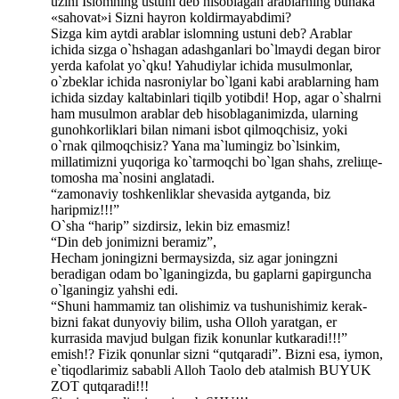
uzini Islomning ustuni deb hisoblagan arablarning bunaka
«sahovat»i Sizni hayron koldirmayabdimi?
Sizga kim aytdi arablar islomning ustuni deb? Arablar
ichida sizga o`hshagan adashganlari bo`lmaydi degan biror
yerda kafolat yo`qku! Yahudiylar ichida musulmonlar,
o`zbeklar ichida nasroniylar bo`lgani kabi arablarning ham
ichida sizday kaltabinlari tiqilb yotibdi! Hop, agar o`shalrni
ham musulmon arablar deb hisoblaganimizda, ularning
gunohkorliklari bilan nimani isbot qilmoqchisiz, yoki
o`rnak qilmoqchisiz? Yana ma`lumingiz bo`lsinkim,
millatimizni yuqoriga ko`tarmoqchi bo`lgan shahs, zreliщe-
tomosha ma`nosini anglatadi.
“zamonaviy toshkenliklar shevasida aytganda, biz
haripmiz!!!”
O`sha “harip” sizdirsiz, lekin biz emasmiz!
“Din deb jonimizni beramiz”,
Hecham joningizni bermaysizda, siz agar joningzni
beradigan odam bo`lganingizda, bu gaplarni gapirguncha
o`lganingiz yahshi edi.
“Shuni hammamiz tan olishimiz va tushunishimiz kerak-
bizni fakat dunyoviy bilim, usha Olloh yaratgan, er
kurrasida mavjud bulgan fizik konunlar kutkaradi!!!”
emish!? Fizik qonunlar sizni “qutqaradi”. Bizni esa, iymon,
e`tiqodlarimiz sababli Alloh Taolo deb atalmish BUYUK
ZOT qutqaradi!!!