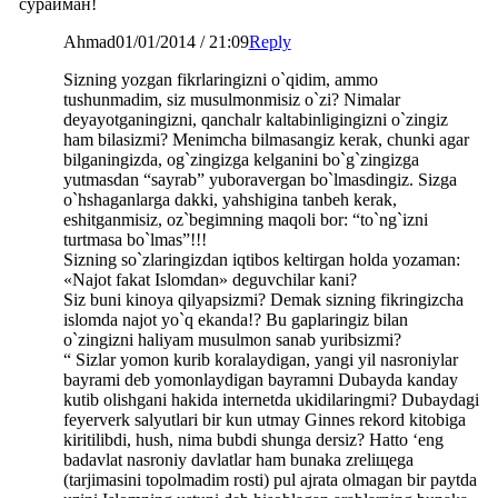
сурайман!
Ahmad
01/01/2014 / 21:09
Reply
Sizning yozgan fikrlaringizni o`qidim, ammo
tushunmadim, siz musulmonmisiz o`zi? Nimalar
deyayotganingizni, qanchalr kaltabinligingizni o`zingiz
ham bilasizmi? Menimcha bilmasangiz kerak, chunki agar
bilganingizda, og`zingizga kelganini bo`g`zingizga
yutmasdan “sayrab” yuboravergan bo`lmasdingiz. Sizga
o`hshaganlarga dakki, yahshigina tanbeh kerak,
eshitganmisiz, oz`begimning maqoli bor: “to`ng`izni
turtmasa bo`lmas”!!!
Sizning so`zlaringizdan iqtibos keltirgan holda yozaman:
«Najot fakat Islomdan» deguvchilar kani?
Siz buni kinoya qilyapsizmi? Demak sizning fikringizcha
islomda najot yo`q ekanda!? Bu gaplaringiz bilan
o`zingizni haliyam musulmon sanab yuribsizmi?
“ Sizlar yomon kurib koralaydigan, yangi yil nasroniylar
bayrami deb yomonlaydigan bayramni Dubayda kanday
kutib olishgani hakida internetda ukidilaringmi? Dubaydagi
feyerverk salyutlari bir kun utmay Ginnes rekord kitobiga
kiritilibdi, hush, nima bubdi shunga dersiz? Hatto ‘eng
badavlat nasroniy davlatlar ham bunaka zreliщega
(tarjimasini topolmadim rosti) pul ajrata olmagan bir paytda