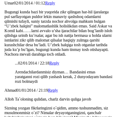
Umar
02/01/2014 / 01:12
Reply
Bugungi kunda bazi bir yuqorida zikr qilingan har-hil ijaralarga
pul sarflayotgan puldor lekin manaviy qashshoq odamlarni
qilmishi tufayli, suniy tarzda nochor ahvolga mahkum bulgan
“U’zbek halqini” malomatlashlik holislikdan emas. Said Askar va
Komil kabi……larni avvalo u’sha ijarachilar bilan bog’lanib isloh
qilishga urinib ku’rsalar, agar bu ish natija bermasa u holda ularni
ismlarini zikr qilib malomat qilsalar haqiqiy zulmga qarshi
kurashchilar desa bu’ladi. U’zbek halqiga tosh otganlar tarihda
juda ku’p bu’lgan, bugungi kunda ham tinmay tosh otishayapti.
Nachora mevali darahtga toch otiladi.
...
02/01/2014 / 22:18
Reply
Arendachilardanmisiz diyman… Bandasini emas
yaratganni rozi qilib yashash kerak, 2 dunyodayam bandasi
rozi bolmaydi
Ahmad
01/01/2014 / 21:19
Reply
Alloh Ta`oloning qulidan, charlz darvin quliga javob
Sizning yozgan fikrlaringizni o`qidim, ammo tushunmadim, siz
musulmonmisiz o`zi? Nimalar deyayotganingizni, qanchalr