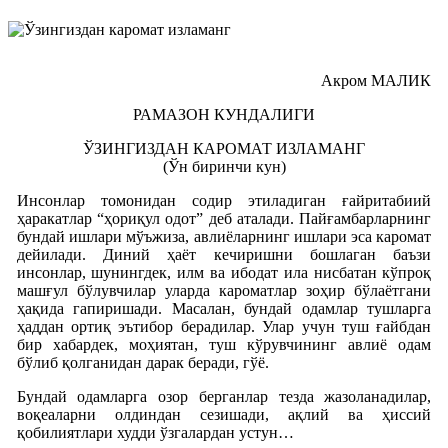
Акром МАЛИК
РАМАЗОН КУНДАЛИГИ
ЎЗИНГИЗДАН КАРОМАТ ИЗЛАМАНГ
(Ўн биринчи кун)
Инсонлар томонидан содир этиладиган ғайритабиий
ҳаракатлар “ҳориқул одот” деб аталади. Пайғамбарларнинг
бундай ишлари мўъжиза, авлиёларнинг ишлари эса каромат
дейилади. Диний ҳаёт кечиришни бошлаган баъзи
инсонлар, шунингдек, илм ва ибодат ила нисбатан кўпроқ
машғул бўлувчилар уларда кароматлар зоҳир бўлаётгани
ҳақида гапиришади. Масалан, бундай одамлар тушларга
ҳаддан ортиқ эътибор берадилар. Улар учун туш ғайбдан
бир хабардек, моҳиятан, туш кўрувчининг авлиё одам
бўлиб қолганидан дарак беради, гўё.
Бундай одамларга озор берганлар тезда жазоланадилар,
воқеаларни олдиндан сезишади, ақлий ва ҳиссий
қобилиятлари худди ўзгалардан устун…