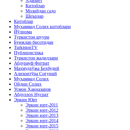
Адабиёт
Китоблар
Мозийдан садо
Шеърлар
Китоблар
Муҳаммад Солиҳ китоблари
Йўлнома
Туркистон шуури
Буюклар бисотидан
TurkistonTV
Публицистика
Туркистон жадидлари
Абдурауф Фитрат
Маҳмудхўжа Беҳбудий
Алихонтўра Соғуний
Муҳаммад Солиҳ
Ойдин Солиҳ
Усмон Ҳақназаров
Абдуллоҳ Нусрат
Эркин Юрт
Эркин юрт-2011
Эркин юрт-2012
Эркин юрт-2013
Эркин юрт-2014
Эркин юрт-2015