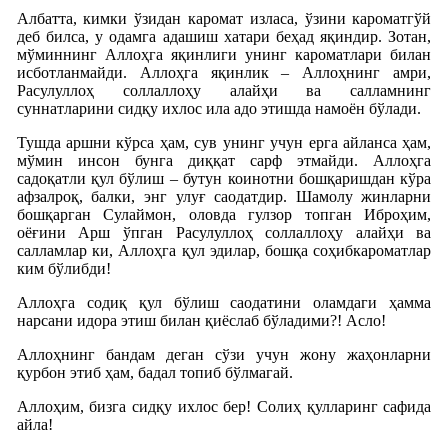
Албатта, кимки ўзидан каромат изласа, ўзини кароматгўй
деб билса, у одамга адашиш хатари беҳад яқиндир. Зотан,
мўминнинг Аллоҳга яқинлиги унинг кароматлари билан
исботланмайди. Аллоҳга яқинлик – Аллоҳнинг амри,
Расулуллоҳ соллаллоҳу алайҳи ва салламнинг
суннатларини сидқу ихлос ила адо этишда намоён бўлади.
Тушда аршни кўрса ҳам, сув унинг учун ерга айланса ҳам,
мўмин инсон бунга диққат сарф этмайди. Аллоҳга
садоқатли қул бўлиш – бутун коинотни бошқаришдан кўра
афзалроқ, балки, энг улуғ саодатдир. Шамолу жинларни
бошқарган Сулаймон, оловда гулзор топган Иброҳим,
оёғини Арш ўпган Расулуллоҳ соллаллоҳу алайҳи ва
салламлар ки, Аллоҳга қул эдилар, бошқа соҳибкароматлар
ким бўлибди!
Аллоҳга содиқ қул бўлиш саодатини оламдаги ҳамма
нарсани идора этиш билан қиёслаб бўладими?! Асло!
Аллоҳнинг бандам деган сўзи учун жону жаҳонларни
қурбон этиб ҳам, бадал топиб бўлмагай.
Аллоҳим, бизга сидқу ихлос бер! Солиҳ қулларинг сафида
айла!