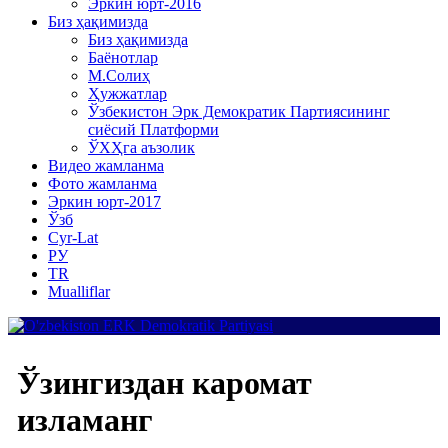
Эркин юрт-2016
Биз ҳақимизда
Биз ҳақимизда
Баёнотлар
М.Солиҳ
Ҳужжатлар
Ўзбекистон Эрк Демократик Партиясининг
сиёсий Платформи
ЎХҲга аъзолик
Видео жамланма
Фото жамланма
Эркин юрт-2017
Ўзб
Cyr-Lat
РУ
TR
Mualliflar
Ўзингиздан каромат
изламанг