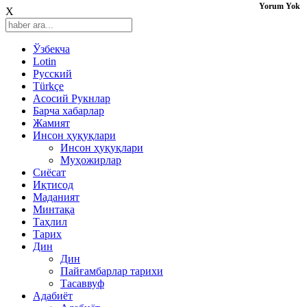
Yorum Yok
X
Ўзбекча
Lotin
Русский
Türkçe
Асосий Рукнлар
Барча хабарлар
Жамият
Инсон ҳуқуқлари
Инсон ҳуқуқлари
Муҳожирлар
Сиёсат
Иқтисод
Mаданият
Минтақа
Таҳлил
Тарих
Дин
Дин
Пайғамбарлар тарихи
Тасаввуф
Адабиёт