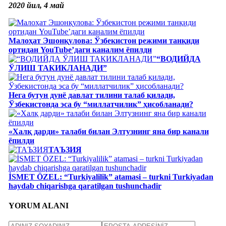
2020 йил, 4 май
Малоҳат Эшонқулова: Ўзбекистон режими танқиди
ортидан YouTube’даги каналим ёпилди
“ВОДИЙДА
ЎЛИШ ТАКИКЛАНАДИ”
Нега бутун дунё давлат тилини талаб қилади,
Ўзбекистонда эса бу “миллатчилик” ҳисобланади?
«Халқ дарди» талаби билан Элтузнинг яна бир канали
ёпилди
ТАЪЗИЯ
İSMET ÖZEL: “Turkiyalilik” atamasi – turkni Turkiyadan
haydab chiqarishga qaratilgan tushunchadir
YORUM ALANI