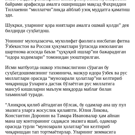
байрами арафасида амалга оширишдан мақсад Фахриддин
Тиллаевни “миллатчи”ликда айблаб узоқ муддатга қаматиш
эди.
Шукрки, уларнинг қора ниятлари амалга ошмай қолди” дея
билдирди суҳбатдош.
Унининг мулоҳазасича, мухолифат фаолига нисбатан фитна
Ўзбекистон ва Россия ҳукуматлари ўртасида имзоланган
шартнома асосида баъзи “ҳуқуқий ишлар”ни бажарадиган
“идора ходимлари” томонидан уюштирилган.
Исми матбуотда ошкор этилмаслигини сўраган бу
суҳбатдошимизнинг тахминича, мазкур идора ўзбек ва рус
миллатлари орасида “мунозарали ҳолатлар”ни келтириб
чиқаришда ўзларига дастак бўлаётган рус миллатига
мансуб кишиларни маълум миқдорда маблағ билан
таъминлаб туради.
“Аниқроқ қилиб айтадиган бўлсак, бу одамлар ана шу пул
эвазига уларга жосуслик қилаяпти. Юлия Ликова,
Константин Доронин ва Тамара Ивановалар ҳам айнан
мана шу конторанинг садақаси эвазига яшаб, одамлар
орасида турли “мунозарали ҳолатлар”ни келтириб
чиқаришдан тап тортмаётирлар. Уларнинг зиммасига