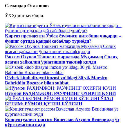
Самандар Отажонов
ЎХҲнинг мухбири.
Қирғиз президенти Ўзбек ёзувчиси китобини чиқарди –
бунинг ортида қандай сабаблар турибди?
Рассом Охунов Тошкент марказида Муҳаммад Солиҳ
яcаган ҳайкални ўрнатишни таклиф қилди
Oʻzbek kitob dizayni imzosi yoʻlidagi 30 yil. Maestro
Bahriddin Bozorov bilan suhbat
Нўъмон РАҲИМЖОН: РАУФНИНГ ОХИРГИ КУНИ
ГЎЗАЛ
БЕГИМ: РЎМОН ҚУТЛИ БЎЛСИН
Концептуалист рассом Вячеслав Ахунов Венецияда ўз
кўргазмасини очди