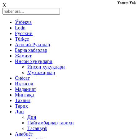
Yorum Yok
X
Ўзбекча
Lotin
Русский
Türkçe
Асосий Рукнлар
Барча хабарлар
Жамият
Инсон ҳуқуқлари
Инсон ҳуқуқлари
Муҳожирлар
Сиёсат
Иқтисод
Mаданият
Минтақа
Таҳлил
Тарих
Дин
Дин
Пайғамбарлар тарихи
Тасаввуф
Адабиёт