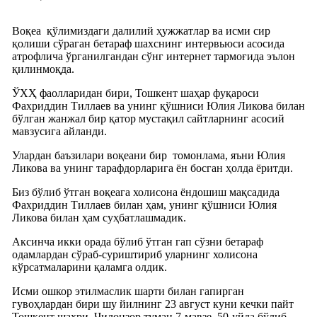
Воқеа қўлимиздаги далилий ҳужжатлар ва исми сир
қолиши сўраган бетараф шахснинг интервьюси асосида
атрофлича ўрганилгандан сўнг интернет тармоғида эълон
қилинмоқда.
ЎХҲ фаолларидан бири, Тошкент шаҳар фуқароси
Фахриддин Тиллаев ва унинг қўшниси Юлия Ликова билан
бўлган жанжал бир қатор мустақил сайтларнинг асосий
мавзусига айланди.
Улардан баъзилари воқеани бир томонлама, яъни Юлия
Ликова ва унинг тарафдорларига ён босган ҳолда ёритди.
Биз бўлиб ўтган воқеага холисона ёндошиш мақсадида
Фахриддин Тиллаев билан ҳам, унинг қўшниси Юлия
Ликова билан ҳам суҳбатлашмадик.
Аксинча икки орада бўлиб ўтган гап сўзни бетараф
одамлардан сўраб-суриштириб уларнинг холисона
кўрсатмаларини қаламга олдик.
Исми ошкор этилмаслик шарти билан гапирган
гувоҳлардан бири шу йилнинг 23 август куни кечки пайт
Тошкент шаҳри, Чилонзор туман 7-мавзе, 50-уйда бўлиб