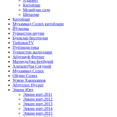
Адабиёт
Китоблар
Мозийдан садо
Шеърлар
Китоблар
Муҳаммад Солиҳ китоблари
Йўлнома
Туркистон шуури
Буюклар бисотидан
TurkistonTV
Публицистика
Туркистон жадидлари
Абдурауф Фитрат
Маҳмудхўжа Беҳбудий
Алихонтўра Соғуний
Муҳаммад Солиҳ
Ойдин Солиҳ
Усмон Ҳақназаров
Абдуллоҳ Нусрат
Эркин Юрт
Эркин юрт-2011
Эркин юрт-2012
Эркин юрт-2013
Эркин юрт-2014
Эркин юрт-2015