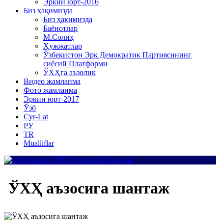
Эркин юрт-2016
Биз ҳақимизда
Биз ҳақимизда
Баёнотлар
М.Солиҳ
Ҳужжатлар
Ўзбекистон Эрк Демократик Партиясининг
сиёсий Платформи
ЎХҲга аъзолик
Видео жамланма
Фото жамланма
Эркин юрт-2017
Ўзб
Cyr-Lat
РУ
TR
Mualliflar
ЎХҲ аъзосигa шантаж