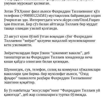
умуман мурожаат қилмаган.
Зотан ЎХҲнинг фаол аъзоси Фахриддин Тиллаевнинг қўл
телефони (+998901224581) мустақиллик байрамидан олдин
ўчирилган эди. Интернетдаги www.skype.com/Ozod.Fuqaro
ҳам ёпилган. Бир сўз билан айтганда Тиллаев бир муддат
ташқи оламдан узилиб қолганди.
23 август куни бўлиб ўтган воқеадан сўнг Фахриддин
Тиллаевни “зиёрат” қилувчи маҳаллий мулозимларнинг
кети узилмаяпти.
Зиёратчилардан бири ўзини “ҳокимият вакили”, деб
таништирган ва Фахриддин Тиллаев хонадонида неча
киши қайдга олингани билан қизиққан.
Шунингдек, сув, телефон, солиқ ва коммунал хўжаликлари
вакиллари ҳам бирма- бир мухолифат аъзоси, “Озод
фуқаро” ташкилоти раҳбари Фахриддин Тиллаевнинг
эшигини қоқаётир.
Бу ўз навбатида “жосуслари”нинг “Фахриддин Тиллаев уй
қамоғида”, деб жар солишларига туртки бўлмоқда.