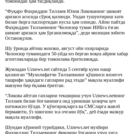
томонидан ҳам тасдиқланди.
“Фуқаро Фахриддин Тиллаев Юлия Ликованинг шикоят
аризаси асосида сўроқ қилинди. Ундан тушунтириш хати
билан бирга паспортидан нусха ҳам олинди. Айни пайтда
Фахриддин Тиллаевнинг Чилонзор туман ИИБга ёзган
шикоят аризаси ҳам ўрганилмоқда”, деди милиция зобити
Останоқулов.
Шу ўринда айтиш жоизки, август ойи охирларида
Чилонзор туманидаги 50-уйда юз берган воқеа айрим хабар
агентликларида бир томонлама ёритилмоқда.
Жумладан Uznews.net сайтида 5 сентябр куни нашр
қилинган “Мухолифатчи Тиллаевнинг қўшниси ялонғоч
ташрифи ҳақидаги гапларни рад этади” мақола муаллифи
мавзуни бир ёқлама ёритган.
“Ликова айтган гапларни текшириш учун Uznews.netнинг
Тиллаев билан боғланишга оид уриниши ҳозирча ҳеч
натижасиз бўлди. У қўнғироқларга ва СМСларга жавлб
бермаяпти, ўз эшигини эса очгани йўқ”, деб ёзади мазкур
мақола муаллифи.
Шундан кўриниб турибдики, Uznews.net мухбири
Фахриддин Тиллаевнинг фикрини ўрганиш учун унга