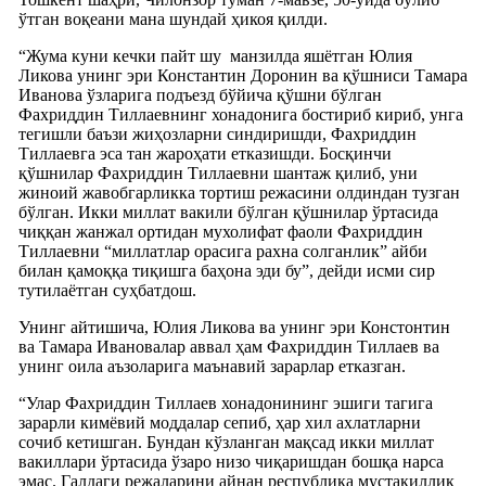
ўтган воқеани мана шундай ҳикоя қилди.
“Жума куни кечки пайт шу манзилда яшётган Юлия
Ликова унинг эри Константин Доронин ва қўшниси Тамара
Иванова ўзларига подъезд бўйича қўшни бўлган
Фахриддин Тиллаевнинг хонадонига бостириб кириб, унга
тегишли баъзи жиҳозларни синдиришди, Фахриддин
Тиллаевга эса тан жароҳати етказишди. Босқинчи
қўшнилар Фахриддин Тиллаевни шантаж қилиб, уни
жиноий жавобгарликка тортиш режасини олдиндан тузган
бўлган. Икки миллат вакили бўлган қўшнилар ўртасида
чиққан жанжал ортидан мухолифат фаоли Фахриддин
Тиллаевни “миллатлар орасига рахна солганлик” айби
билан қамоққа тиқишга баҳона эди бу”, дейди исми сир
тутилаётган суҳбатдош.
Унинг айтишича, Юлия Ликова ва унинг эри Констонтин
ва Тамара Ивановалар аввал ҳам Фахриддин Тиллаев ва
унинг оила аъзоларига маънавий зарарлар етказган.
“Улар Фахриддин Тиллаев хонадонининг эшиги тагига
зарарли кимёвий моддалар сепиб, ҳар хил ахлатларни
сочиб кетишган. Бундан кўзланган мақсад икки миллат
вакиллари ўртасида ўзаро низо чиқаришдан бошқа нарса
эмас. Галдаги режаларини айнан республика мустақиллик