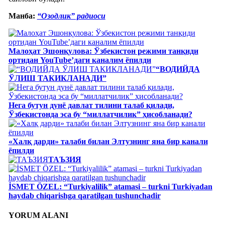
Манба:
“Озодлик” радиоси
Малоҳат Эшонқулова: Ўзбекистон режими танқиди
ортидан YouTube’даги каналим ёпилди
“ВОДИЙДА
ЎЛИШ ТАКИКЛАНАДИ”
Нега бутун дунё давлат тилини талаб қилади,
Ўзбекистонда эса бу “миллатчилик” ҳисобланади?
«Халқ дарди» талаби билан Элтузнинг яна бир канали
ёпилди
ТАЪЗИЯ
İSMET ÖZEL: “Turkiyalilik” atamasi – turkni Turkiyadan
haydab chiqarishga qaratilgan tushunchadir
YORUM ALANI