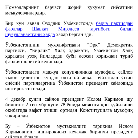
Номзодларнинг барчаси жорий ҳукумат сиёсатини
маъқуловчилардир.
Бир кун аввал Озодлик Ўзбекистонда
барча партиядан
фаоллар Шавкат Мирзиëев тарғиботи билан
шуғулланаётгани ҳақда
хабар берган эди.
Ўзбекистоннинг мухолифатдаги “Эрк” Демократик
партияси, “Бирлик” Халқ ҳаракати, Ўзбекистон Халқ
ҳаракати узоқ йиллардан буён асосан хориждан туриб
фаолият юритиб келишади.
Ўзбекистондаги мавжуд қонунчиликка мувофиқ, сайлов
эълон қилинган кундан олти ой аввал рўйхатдан ўтган
сиёсий партияларгина Ўзбекистон президент сайловида
иштирок эта олади.
4 декабр кунги сайлов президент Ислом Каримов шу
йилнинг 2 сентябр куни 78 ёшида миясига қон қуйилиши
оқибатида вафот этиши ортидан Конституцияга мувофиқ
чақирилди.
Бу – Ўзбекистон мустақиллиги тарихида Ислом
Каримовнинг иштирокисиз кечажак биринчи президент
сайлови бўлади.