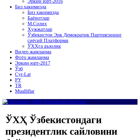
Эркин юрт-2016
Биз ҳақимизда
Биз ҳақимизда
Баёнотлар
М.Солиҳ
Ҳужжатлар
Ўзбекистон Эрк Демократик Партиясининг
сиёсий Платформи
ЎХҲга аъзолик
Видео жамланма
Фото жамланма
Эркин юрт-2017
Ўзб
Cyr-Lat
РУ
TR
Mualliflar
ЎХҲ Ўзбекистондаги
президентлик сайловини