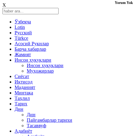
Yorum Yok
X
Ўзбекча
Lotin
Русский
Türkçe
Асосий Рукнлар
Барча хабарлар
Жамият
Инсон ҳуқуқлари
Инсон ҳуқуқлари
Муҳожирлар
Сиёсат
Иқтисод
Mаданият
Минтақа
Таҳлил
Тарих
Дин
Дин
Пайғамбарлар тарихи
Тасаввуф
Адабиёт