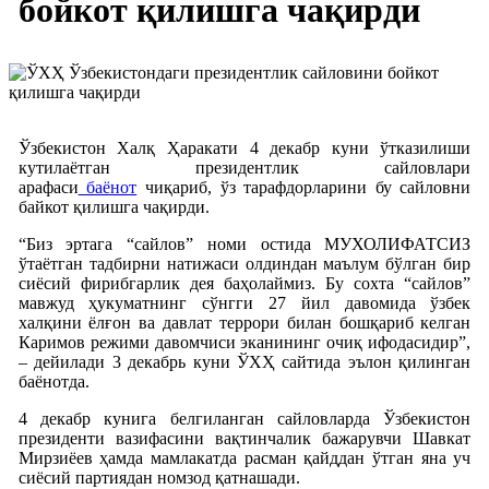
бойкот қилишга чақирди
Ўзбекистон Халқ Ҳаракати 4 декабр куни ўтказилиши
кутилаётган президентлик сайловлари
арафаси
баёнот
чиқариб, ўз тарафдорларини бу сайловни
байкот қилишга чақирди.
“Биз эртага “сайлов” номи остида МУХОЛИФАТСИЗ
ўтаётган тадбирни натижаси олдиндан маълум бўлган бир
сиёсий фирибгарлик дея баҳолаймиз. Бу сохта “сайлов”
мавжуд ҳукуматнинг сўнгги 27 йил давомида ўзбек
халқини ёлғон ва давлат террори билан бошқариб келган
Каримов режими давомчиси эканининг очиқ ифодасидир”,
– дейилади 3 декабрь куни ЎХҲ сайтида эълон қилинган
баёнотда.
4 декабр кунига белгиланган сайловларда Ўзбекистон
президенти вазифасини вақтинчалик бажарувчи Шавкат
Мирзиёев ҳамда мамлакатда расман қайддан ўтган яна уч
сиёсий партиядан номзод қатнашади.