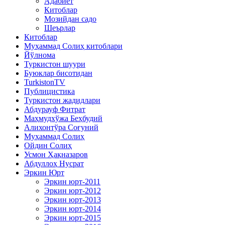
Адабиёт
Китоблар
Мозийдан садо
Шеърлар
Китоблар
Муҳаммад Солиҳ китоблари
Йўлнома
Туркистон шуури
Буюклар бисотидан
TurkistonTV
Публицистика
Туркистон жадидлари
Абдурауф Фитрат
Маҳмудхўжа Беҳбудий
Алихонтўра Соғуний
Муҳаммад Солиҳ
Ойдин Солиҳ
Усмон Ҳақназаров
Абдуллоҳ Нусрат
Эркин Юрт
Эркин юрт-2011
Эркин юрт-2012
Эркин юрт-2013
Эркин юрт-2014
Эркин юрт-2015