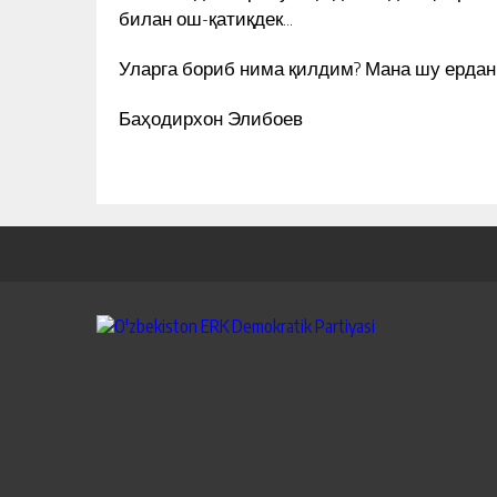
билан ош-қатиқдек…
Уларга бориб нима қилдим? Мана шу ердан
Баҳодирхон Элибоев