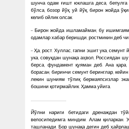
шунча одам ғишт юклашга деса, бепулга
бўлса, бозор йўқ, уй йўқ, бирон жойда ўқ
келиб ойлик олсак.
– Бирон жойда ишламайман, бу ишимгаям
одамлар хабар беришди, ростмикин деб чи
– Ҳа, рост. Хуллас, гапни эшит ука, семунт 
ука, совуқдан шунақа аҳвол, Россиядан шу
берса, фундамент қуяман деб. Ана қара
борасан, биринчи семунт беринглар, кейин 
лекин шуниям тўлиқ бермаяпсизлар экан
бошини қотирмайлик. Ҳамма уйига.
…………………………………..
Йўлни нариги бетидаги дренаждан тў
велосипедимга миндим. Алам қиларкан. У
ташланади. Бор шунақа дегин деб ҳайрлаш