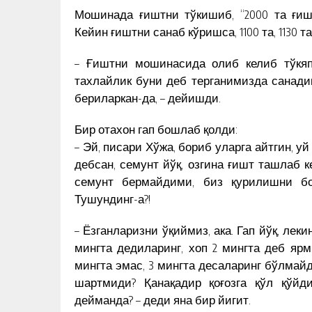
Мошинада ғиштни тўкишиб, “2000 та ғиш
Кейин ғиштни санаб кўришса, 1100 та, 1130 та, 
– Ғиштни мошинасида олиб келиб тўкяп
тахлайлик буни деб терганимизда санадик,
бериларкан-да, – дейишди.
Бир отахон гап бошлаб қолди:
– Эй, писари Хўжа, бориб уларга айтгин, 
дебсан, семунт йўқ, озгина ғишт ташлаб 
семунт бермайдими, биз қурилишни бо
Тушундинг-а?!
– Ёзганларизни ўқиймиз, ака. Гап йўқ, лек
мингта дедиларинг, хоп 2 мингта деб ярм
мингта эмас, 3 мингта десаларинг бўлмай
шартмиди? Қанақадир қоғозга қўл қўйд
дейманда? – деди яна бир йигит.
УРУШ — ЧАЛҒИТИШ ВОСИТАС