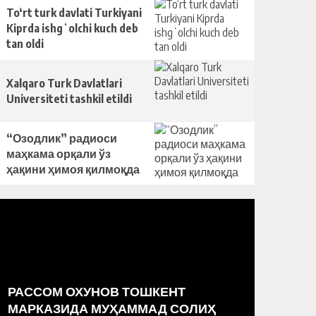
To‘rt turk davlati Turkiyani
Kiprda ishgʻolchi kuch deb
tan oldi
Xalqaro Turk Davlatlari
Universiteti tashkil etildi
“Озодлик” радиоси
маҳкама орқали ўз
ҳақини ҳимоя қилмоқда
РАССОМ ОХУНОВ ТОШКЕНТ
OʻZBEK
YOʻLIDA
МАРКАЗИДА МУҲАММАД СОЛИҲ