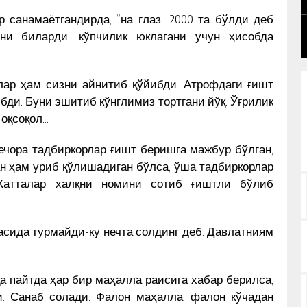
БУНИНГ ОРТИДА ҚАНДАЙ
КУН ЯНГИЛИКЛАРИ
р санамаётгандирда, “на глаз” 2000 та бўлди деб
САБАБЛАР ТУРИБДИ?
ини биларди, кўпчилик юклагани учун ҳисобда
Улар ҳам сизни айнитиб қўйибди. Атрофдаги ғишт
ди. Буни эшитиб кўнглимиз тортгани йўқ. Ўғрилик
 оқсоқол…
бечора тадбиркорлар ғишт беришга мажбур бўлган,
н ҳам уриб қўлишадиган бўлса, ўша тадбиркорлар
Катталар халқни номини сотиб ғиштли бўлиб
пасида турмайди-ку нечта солдинг деб. Давлатниям
а пайтда ҳар бир маҳалла раисига хабар берилса,
. Санаб солади. Фалон маҳалла, фалон кўчадан