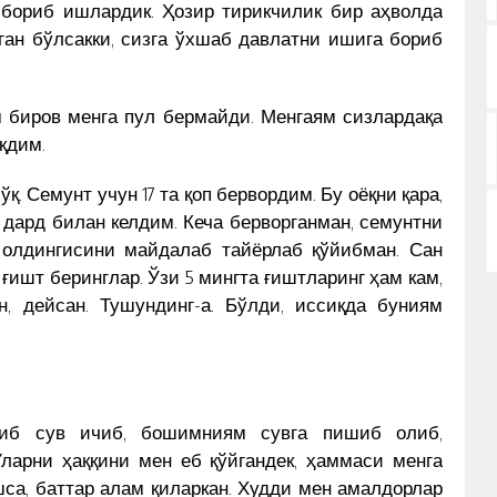
 бориб ишлардик. Ҳозир тирикчилик бир аҳволда
иган бўлсакки, сизга ўхшаб давлатни ишига бориб
 биров менга пул бермайди. Менгаям сизлардақа
қдим.
йўқ. Семунт учун 17 та қоп бервордим. Бу оёқни қара,
 дард билан келдим. Кеча берворганман, семунтни
, олдингисини майдалаб тайёрлаб қўйибман. Сан
ғишт беринглар. Ўзи 5 мингта ғиштларинг ҳам кам,
, дейсан. Тушундинг-а. Бўлди, иссиқда буниям
йиб сув ичиб, бошимниям сувга пишиб олиб,
ларни ҳаққини мен еб қўйгандек, ҳаммаси менга
са, баттар алам қиларкан. Худди мен амалдорлар