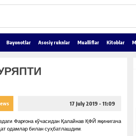
Bayonotlar
Asosiy ruknlar
Mualliflar
Kitoblar
M
 УРЯПТИ
17 July 2019 - 11:09
iews
здаги Фарғона кўчасидан Қалайнав ҚФЙ яқинигача
дат одамлар билан суҳбатлашдим.