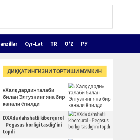
anzillar
Cyr-Lat
TR
O’Z
РУ
ДИҚҚАТИНГИЗНИ ТОРТИШИ МУМКИН
«Халқ дарди» талаби
билан Элтузнинг яна бир
канали ёпилди
DXXda dahshatli kiberqurol
– Pegasus borligi tasdig‘ini
topdi