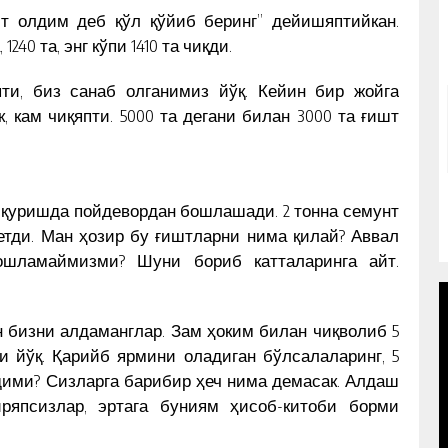
т олдим деб қўл қўйиб беринг” дейишяптийкан.
1240 та, энг кўпи 1410 та чиқди.
ти, биз санаб олганимиз йўқ. Кейин бир жойга
 кам чиқяпти. 5000 та дегани билан 3000 та ғишт
уй қуришда пойдевордан бошлашади. 2 тонна семунт
кетди. Ман ҳозир бу ғиштларни нима қилай? Аввал
шламаймизми? Шуни бориб катталаринга айт.
ин бизни алдаманглар. Зам ҳоким билан чиқволиб 5
и йўқ. Қарийб ярмини оладиган бўлсалаларинг, 5
дими? Сизларга барибир ҳеч нима демасак. Алдаш
иряпсизлар, эртага буниям ҳисоб-китоби борми
ҚИРҒИЗ ПРЕЗИДЕНТИ ЎЗБЕК
ИМИ?
ЁЗУВЧИСИ КИТОБИНИ ЧИҚАРДИ –