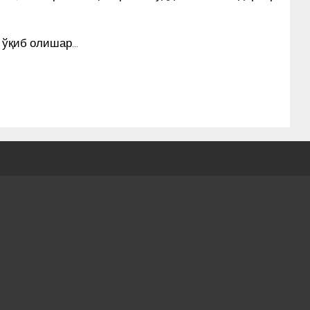
 ўқиб олишар…