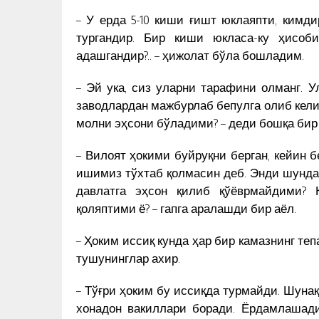
КУН ЯНГИЛИКЛАРИ
– У ерда 5-10 киши ғишт юклаяпти, кимди
тургандир. Бир киши юкласа-ку ҳисоб
адашгандир?.. – ҳижолат бўла бошладим.
– Эй ука, сиз уларни тарафини олманг. 
заводлардан мажбурлаб бепулга олиб келиб
молни эҳсони бўладими? – деди бошқа бир
– Вилоят ҳокими буйруқни берган, кейин 
ишимиз тўхтаб қолмасин деб. Энди шунда
давлатга эҳсон қилиб қўёврмайдими? 
қоляптими ё? – гапга аралашди бир аёл.
– Ҳоким иссиқ кунда ҳар бир камазнинг те
тушунинглар ахир.
– Тўғри ҳоким бу иссиқда турмайди. Шунақ
хонадон вакиллари боради. Ёрдамлашади