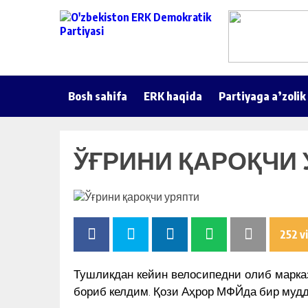
Bosh sahifa
ERK haqida
Partiyaga a’zolik
ЎҒРИНИ ҚАРОҚЧИ
252 v
Тушликдан кейин велосипедни олиб марка
бориб келдим. Қози Аҳрор МФЙда бир муд