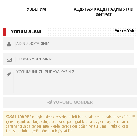
ЎЗБЕГИМ
АБДУРАУФ АБДУРАҲИМ ЎҒЛИ
ФИТРАТ
Yorum Yok
YORUM ALANI
YORUMU GÖNDER
YASAL UYARI!
Suç teşkil edecek, yasadışı, tehditkar, rahatsız edici, hakaret ve küfür
içeren, aşağılayıcı, küçük düşürücü, kaba, pornografik, ahlaka aykırı, kişilik haklarına
zarar verici ya da benzeri niteliklerde içeriklerden doğan her türlü mali, hukuki, cezai,
idari sorumluluk içeriği gönderen kişiye aittir.