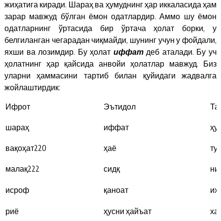
жиҳатига киради. Шараҳ ва ҳумуднинг ҳар иккаласида ҳам
зарар мавжуд бўлган ёмон одатлардир. Аммо шу ёмон
одатларнинг ўртасида бир ўртача ҳолат борки, у
белгиланган чегарадан чиқмайди, шунинг учун у фойдали,
яхши ва лозимдир. Бу ҳолат
иффат
деб аталади. Бу уч
ҳолатнинг ҳар қайсида анвойи ҳолатлар мавжуд. Биз
уларни ҳаммасини тартиб билан қуйидаги жадвалга
жойлаштирдик:
Ифрот
Эътидол
Та
шараҳ
иффат
ҳу
вақоҳат
220
ҳаё
ту
малақ
222
сидқ
ни
исроф
қаноат
иҳ
риё
ҳусни ҳайъат
ха