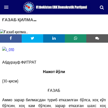
ҒАЗАБ ҚИЛМА…
Абдурауф ФИТРАТ
Нажот йўли
(30-қисм)
ҒАЗАБ
Аммо зарар билмасдан туриб етказилган бўлса, хоҳ кўп
бўлсин, хоҳ кам бўлсин, зарар етказган шахс хоҳ