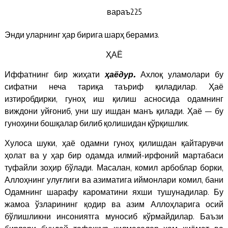
вараъ
225
Энди уларнинг ҳар бирига шарҳ берамиз.
ҲАЁ
Иффатнинг бир жиҳати
ҳаё
дур
.
Ахлоқ уламолари бу
сифатни неча тариқа таъриф қиладилар. Ҳаё
изтиробдирки, гуноҳ иш қилиш асносида одамнинг
виждони уйғониб, уни шу ишдан манъ қилади. Ҳаё — бу
гуноҳини бошқалар билиб қолишидан қўрқишлик.
Хулоса шуки, ҳаё одамни гуноҳ қилишдан қайтарувчи
ҳолат ва у ҳар бир одамда илмий-ирфоний мартабаси
туфайли зоҳир бўлади. Масалан, комил арбоблар борки,
Аллоҳнинг улуғлиги ва азиматига иймонлари комил, бани
Одамнинг шарафу кароматини яхши тушунадилар. Бу
жамоа ўзларининг қодир ва азим Аллоҳларига осий
бўлишликни инсониятга муносиб кўрмайдилар. Баъзи