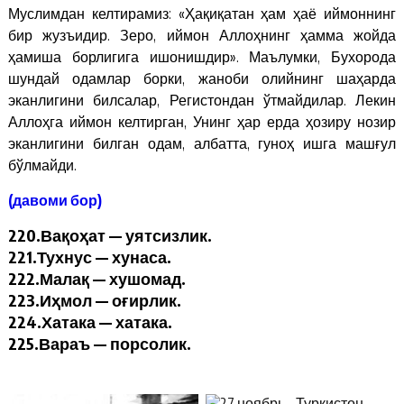
Муслимдан келтирамиз: «Ҳақиқатан ҳам ҳаё иймоннинг
бир жузъидир. Зеро, иймон Аллоҳнинг ҳамма жойда
ҳамиша борлигига ишонишдир». Маълумки, Бухорода
шундай одамлар борки, жаноби олийнинг шаҳарда
эканлигини билсалар, Регистондан ўтмайдилар. Лекин
Аллоҳга иймон келтирган, Унинг ҳар ерда ҳозиру нозир
эканлигини билган одам, албатта, гуноҳ ишга машғул
бўлмайди.
(давоми бор)
220.Вақоҳат — уятсизлик.
221.Тухнус — хунаса.
222.Малақ — хушомад.
223.Иҳмол — оғирлик.
224.Хатака — хатака.
225.Вараъ — порсолик.