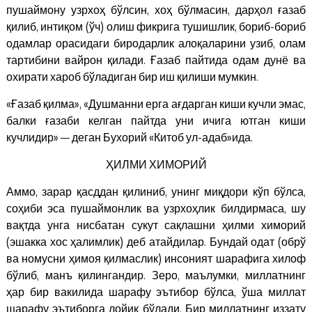
пушаймону узрхоҳ бўлсин, хоҳ бўлмасин, дарҳол ғазаб
қилиб, интиқом (ўч) олиш фикрига тушишлик, бориб-бориб
одамлар орасидаги биродарлик алоқаларини узиб, олам
тартибини вайрон қилади. Ғазаб пайтида одам дунё ва
охирати хароб бўладиган бир иш қилиши мумкин.
«Ғазаб қилма», «Душманни ерга ағдарган киши кучли эмас,
балки ғазаби келган пайтда уни ичига ютган киши
кучлидир» — деган Бухорий «Китоб ул-адаб»ида.
ҲИЛМИ ХИМОРИЙ
Аммо, зарар қасддан қилиниб, унинг миқдори кўп бўлса,
соҳиби эса пушаймонлик ва узрхоҳлик билдирмаса, шу
вақтда унга нисбатан сукут сақлашни ҳилми химорий
(эшакка хос ҳалимлик) деб атайдилар. Бундай одат (обрў
ва номусни ҳимоя қилмаслик) инсоният шарафига хилоф
бўлиб, манъ қилингандир. Зеро, маълумки, миллатнинг
ҳар бир вакилида шарафу эътибор бўлса, ўша миллат
шарафу эътиборга лойиқ бўлади. Бир миллатнинг иззату