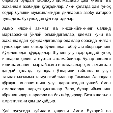
бирлари бундай тафаккур қилмасалар ҳам қиёмат ва
жаҳаннам азобидан қўрқадилар. Икки ҳолатда ҳам гуноҳ
содир бўлиши мумкинлигидан дилларига азобу изтироб
тушади ва бу гуноҳдан қўл тортадилар.
Аммо илоҳий азимат ва инсонийликнинг баланд
мартабасини ўйлай олмайдиганлар, қиёмат куни ва
жаҳаннамдан қўрқмайдиганлар одамлар орасида қилган
гуноҳларининг ошкор бўлишидан, обрў-эътиборларининг
йўқолишидан қўрқадилар. Шунинг учун ҳар қандай гуноҳ
ишларни қилишга журъат этолмайдилар. Булар аввалги
икки жамоанинг мартабасига етолмасалар ҳам, лекин ҳар
қандай ҳолатда гуноҳдан ўзларини тийганлари учун
таънаю мазамматга муносиб эмаслар. Тамоман Аллоҳдан
қўрққан, инсониятнинг улуғ даражасидан уялиб, ёмон
амаллардан парҳез қилганлар. Зеро, булар иймоннинг
кўринишидир, шарафли ва бахтиёрдирлар. Бизга шаръан
амр этилгани ҳам шу ҳаёдир…
Ҳаё хусусида қуйидаги ҳадисни Имом Бухорий ва