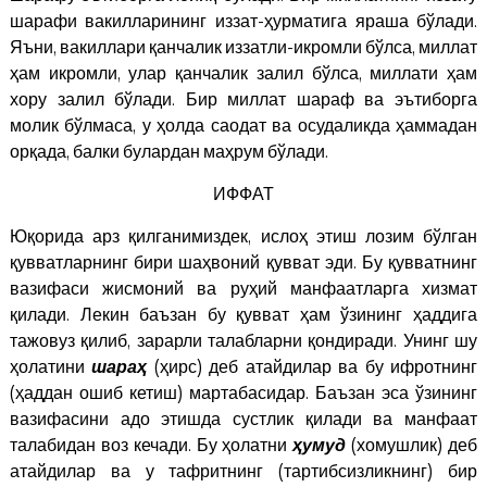
шарафи вакилларининг иззат-ҳурматига яраша бўлади.
Яъни, вакиллари қанчалик иззатли-икромли бўлса, миллат
ҳам икромли, улар қанчалик залил бўлса, миллати ҳам
хору залил бўлади. Бир миллат шараф ва эътиборга
молик бўлмаса, у ҳолда саодат ва осудаликда ҳаммадан
орқада, балки булардан маҳрум бўлади.
ИФФАТ
Юқорида арз қилганимиздек, ислоҳ этиш лозим бўлган
қувватларнинг бири шаҳвоний қувват эди. Бу қувватнинг
вазифаси жисмоний ва руҳий манфаатларга хизмат
қилади. Лекин баъзан бу қувват ҳам ўзининг ҳаддига
тажовуз қилиб, зарарли талабларни қондиради. Унинг шу
ҳолатини
шараҳ
(ҳирс) деб атайдилар ва бу ифротнинг
(ҳаддан ошиб кетиш) мартабасидар. Баъзан эса ўзининг
вазифасини адо этишда сустлик қилади ва манфаат
талабидан воз кечади. Бу ҳолатни
ҳумуд
(хомушлик) деб
атайдилар ва у тафритнинг (тартибсизликнинг) бир