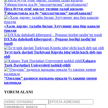
Нега бутун дунё давлат тилини талаб қилади,
Ўзбекистонда эса бу “миллатчилик” ҳисобланади?
«Халқ дарди» талаби билан Элтузнинг яна бир канали
ёпилди
DXXda dahshatli kiberqurol – Pegasus borligi tasdig‘ini
topdi
To‘rt turk davlati Turkiyani Kiprda ishgʻolchi kuch deb tan
oldi
Xalqaro
Turk Davlatlari Universiteti tashkil etildi
“Озодлик” радиоси маҳкама орқали ўз ҳақини ҳимоя
қилмоқда
YORUM ALANI