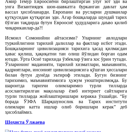
Амир Темур Евроосиёни бирлаштирган улуғ зот эди ва
унга Византиядек шон-шавкатга бурканган давлат ҳам
вассал ҳисобланарди. Европани ва русларни душманлар
қутқусидан қутқарган эди. Агар бошқаларда шундай тарих
бўлган тақдирда бутун Евроосиё ҳудудларига даъво қилиб
чиқарнканлар-да?!
Исмоил Сомонийни айтасизми? Уларнинг авлодлари
туркийлигини тарихий далиллар ва фактлар исбот этади.
Бошқаларнинг цивилизацияси тарихига ҳасад қилмасдан
ҳавас қилиш, ҳақиқатни тан олиш йўлидан борган одам
ютади. Ўрта Осиё тарихида ўзбеклар ўзига хос ўрин тутади.
Ўзларининг маданияти, тарихий хизматлари, маънавияти,
қадриятлари, инсоният цивилизациясига қўшган ҳиссалари
билан бутун дунёда эътироф этилади. Бугун бизнинг
тарихимиз, маънавиятимизга ҳужум уюштирилмоқда. Бу
шароитда тарихчи олимларимиз турли тилларда
асослантирилган мақолалар ёзиб интернет сайтларига
турли тилларда жойлаштиришлари керакка ўхшайди. “Бу
борада ЎЗФА Шарқшунослик ва Тарих институти
олимлари катта ишлар олиб боришлари керак” деб
ҳисоблаймиз.
Шоҳиста Ўлжаева