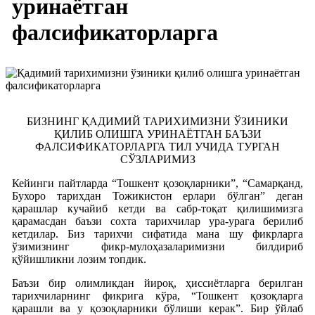
уринаётган
фалсификаторларга
БИЗНИНГ ҚАДИМИЙ ТАРИХИМИЗНИ ЎЗИНИКИ
ҚИЛИБ ОЛИШГА УРИНАЁТГАН БАЪЗИ
ФАЛСИФИКАТОРЛАРГА ТИЛ УЧИДА ТУРГАН
СЎЗЛАРИМИЗ
Кейинги пайтларда “Тошкент қозоқларники”, “Самарқанд,
Бухоро тарихдан Тожикистон ерлари бўлган” деган
қарашлар кучайиб кетди ва сабр-тоқат қилишимизга
қарамасдан баъзи сохта тарихчилар ура-урага берилиб
кетдилар. Биз тарихчи сифатида мана шу фикрларга
ўзимизнинг фикр-мулоҳазаларимизни билдириб
қўйишликни лозим топдик.
Баъзи бир олимликдан йироқ, ҳиссиётларга берилган
тарихчиларнинг фикрига кўра, “Тошкент қозоқларга
қарашли ва у қозоқларники бўлиши керак”. Бир ўйлаб