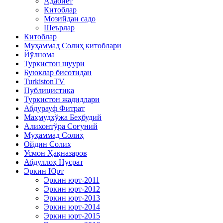
Адабиёт
Китоблар
Мозийдан садо
Шеърлар
Китоблар
Муҳаммад Солиҳ китоблари
Йўлнома
Туркистон шуури
Буюклар бисотидан
TurkistonTV
Публицистика
Туркистон жадидлари
Абдурауф Фитрат
Маҳмудхўжа Беҳбудий
Алихонтўра Соғуний
Муҳаммад Солиҳ
Ойдин Солиҳ
Усмон Ҳақназаров
Абдуллоҳ Нусрат
Эркин Юрт
Эркин юрт-2011
Эркин юрт-2012
Эркин юрт-2013
Эркин юрт-2014
Эркин юрт-2015