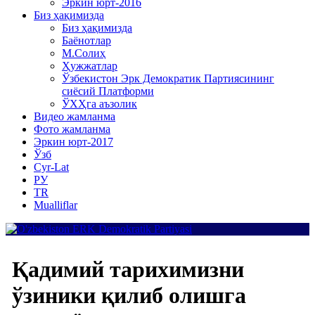
Эркин юрт-2016
Биз ҳақимизда
Биз ҳақимизда
Баёнотлар
М.Солиҳ
Ҳужжатлар
Ўзбекистон Эрк Демократик Партиясининг
сиёсий Платформи
ЎХҲга аъзолик
Видео жамланма
Фото жамланма
Эркин юрт-2017
Ўзб
Cyr-Lat
РУ
TR
Mualliflar
Қадимий тарихимизни
ўзиники қилиб олишга