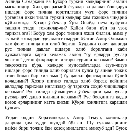
Аслида Самарқанд ва Бухоро туркий халқларнинг азалий
масканидир. Халқаро расмий ёзувлар ва давлат бошқарув
ишлари форс тилида юритилгани учун форс тилини
ўрганган икки тилли туркий халқлар ҳам тожикка чиқариб
қўйилмоқда. Ҳозир ўзбеклар Ўрта Осиёда неча нуфузни
ташкил этади, тожиклар-чи? Қайси бири кўп ва узоқ
тарихга эга?! Бобур ҳам форс тилини яхши билган, аммо у
туркий зотлардан эди, манғитлардан бўлган Амир Олимхон
ҳам форс тилида иш олиб борган. Худдики совет даврида
рус тилида давлат ишлари олиб борилгани каби
ҳужжатларга қараб келажак авлод “бу ерларда руслар
яшаган” деган фикрларни илгари суриши керакми? Замон
тақозосига кўра, халқаро муносабатларда ёзув-чизув
ишлари форс тилида олиб борилган бўлса (у айнан тожик
тили билан бир хил эмас!) бу давлат форсларники бўлиб
қоладими?! Ҳозир инглиз тилида олиб борсак кейинги
авлодлар тарихида инглизлар бу тарихга соҳиб чиқишлари
керакми? Рус тилида сўзлашувчи ўзбекларни ҳам руслар
руслар деб даъво қилиши керакми?! Рус босқинига қадар
қозоқ ерларининг катта қисми Қўқон хонлигига қарашли
бўлган.
Ундан олдин Хоразмшоҳлар, Амир Темур, хонликлар
даврида ҳам худди шундай бўлган. Шу сулолаларнинг
қайси бири тожик ёки қозоқ миллатига мансуб эди? Буюк