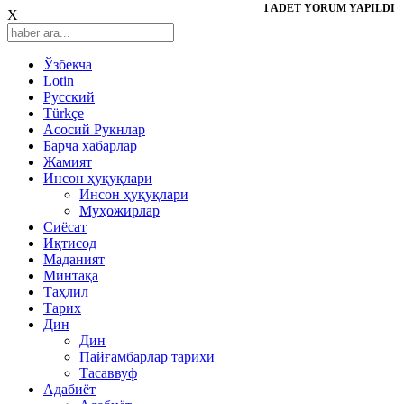
1 ADET YORUM YAPILDI
X
Ўзбекча
Lotin
Русский
Türkçe
Асосий Рукнлар
Барча хабарлар
Жамият
Инсон ҳуқуқлари
Инсон ҳуқуқлари
Муҳожирлар
Сиёсат
Иқтисод
Mаданият
Минтақа
Таҳлил
Тарих
Дин
Дин
Пайғамбарлар тарихи
Тасаввуф
Адабиёт