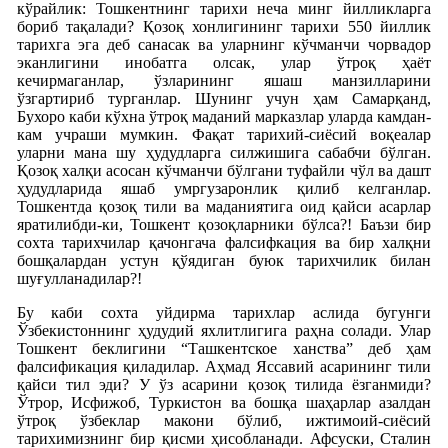
кўрайлик: Тошкентнинг тарихи неча минг йилликларга
бориб тақалади? Қозоқ хонлигининг тарихи 550 йиллик
тарихга эга деб санасак ва уларнинг кўчманчи чорвадор
эканлигини инобатга олсак, улар ўтроқ ҳаёт
кечирмаганлар, ўзларининг яшаш манзилларини
ўзгартириб турганлар. Шунинг учун ҳам Самарқанд,
Бухоро каби кўхна ўтроқ маданий марказлар уларда камдан-
кам учраши мумкин. Фақат тарихий-сиёсий воқеалар
уларни мана шу ҳудудларга силжишига сабабчи бўлган.
Қозоқ халқи асосан кўчманчи бўлгани туфайли чўл ва дашт
ҳудудларида яшаб умргузаронлик қилиб келганлар.
Тошкентда қозоқ тили ва маданиятига оид қайси асарлар
яратилибди-ки, Тошкент қозоқларники бўлса?! Баъзи бир
сохта тарихчилар қачонгача фалсифкация ва бир халқни
бошқалардан устун қўядиган буюк тарихчилик билан
шуғулланадилар?!
Бу каби сохта уйдирма тарихлар аслида бугунги
Ўзбекистоннинг ҳудудий яхлитлигига раҳна солади. Улар
Тошкент беклигини “Ташкентское ханства” деб ҳам
фалсификация қиладилар. Аҳмад Яссавий асарининг тили
қайси тил эди? У ўз асарини қозоқ тилида ёзганмиди?
Ўтрор, Исфижоб, Туркистон ва бошқа шаҳарлар азалдан
ўтроқ ўзбеклар макони бўлиб, ижтимоий-сиёсий
тарихимизнинг бир қисми ҳисобланади. Афсуски, Сталин