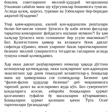
бошлиқ советларнинг миллий-ҳудудий чегараланиш
ўтказиши сабабли мана шу кўргуликлар бошимизга тушган.
Аслида қозоқ, қирғиз, туркман ва ўзбекларни бир-биридан
ажратиб бўладими?
Улар қавм-қариндош, азалий қон-қардошлик ришталари
билан боғланган элнинг ўртасига бу каби иғвою фасодлар
тарқатиш кимларнинг фойдасига ишлаши мумкин?! Бу ҳам
халқлар ўртасига низо солишнинг бир усули эмасмикан?!
Биз Қозоғистонни ҳамкор ва келажаги буюк давлат
сифатида кўрамиз, лекин уларнинг баъзи тарихчиларининг
бизнинг миллий суверинтетга тегадиган гапларини аслида
тушуна олмай қолмоқдамиз.
Ҳар икки давлат раҳбарларимиз нималар ҳақида дўстона
келишувлар қилмоқдалар, икки халқларнинг қон-қариндош
эканлигини ҳар доим таъкидлаб келаяптилар-у, бошқалар
мана шу ҳамкорликка соя солмоқдалар. Бизнинг ҳам
“фалон-фалон ҳудудлар бизники” деб чиқишимизга
тарихий далил ва асосларимиз жуда кўп. Биз суверенитет
қоидаларига асосан, азбаройи бошқаларни ҳурмат
қилганимиз туфайли бу масалаларни кўтармаяпмиз.
Бошқаларни ҳурмат қилишни қачон Ўрта Осиё
тарихчилари ўрганадалар?