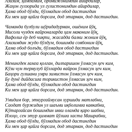
Азизим, ҳамдамим, оромижонимдин айирдилар,
Жаҳон гулзорида ул гулистонимдин айирдилар,
Ҳама обод бўлди, бўлмадим обод дастингдин
Ки мен ҳар қайга борсам, дод этарман, дод дастингдин.
Чаманда булбули шўридадурман, ошёним йўқ,
Мисоли чуғдек вайроналарда ҳам маконим йўқ,
Вафолиғ ёр деб чиқти, жасадда балки жоним йўқ,
Азизимдин жудо бўлдум, бошимда соябоним йўқ,
Ҳама обод болъди, бўлмадим обод дастингдин
Ки мен ҳар қайга борсам, дод этарман, дод дастингдин.
Менингдек ғамга қолган, дилпаришон ўлмасун ҳеч ким,
Кўзи чун термулуб йўлларда вайрон ўлмасун ҳеч ким,
Баҳори гулшани умри зимистон ўлмасун ҳеч ким,
Бу дунё дийдасиға торикистон ўлмасин ҳеч ким,
Ҳама обод бўлди, бўлмадим обод дастингдин
Ки мен ҳар қайга борсам, дод этарман, дод дастингдин.
Умидим бор, эткургаймусан хуршиди матлабни,
Саодат буржидин ул шаъми иқболимға кавкабни,
Кўтаргайсан бошимдин икки оламда қаро шабни,
Илоҳо, сен этур ҳиммат йўлиға хаста Машрабни,
Ҳама обод бўлди, бўлмадим обод дастингдин
Ки мен ҳар қайга борсам, дод этарман, дод дастингдин