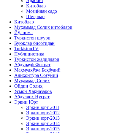
Адабиёт
Китоблар
Мозийдан садо
Шеърлар
Китоблар
Муҳаммад Солиҳ китоблари
Йўлнома
Туркистон шуури
Буюклар бисотидан
TurkistonTV
Публицистика
Туркистон жадидлари
Абдурауф Фитрат
Маҳмудхўжа Беҳбудий
Алихонтўра Соғуний
Муҳаммад Солиҳ
Ойдин Солиҳ
Усмон Ҳақназаров
Абдуллоҳ Нусрат
Эркин Юрт
Эркин юрт-2011
Эркин юрт-2012
Эркин юрт-2013
Эркин юрт-2014
Эркин юрт-2015