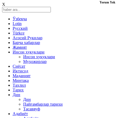
Yorum Yok
X
Ўзбекча
Lotin
Русский
Türkçe
Асосий Рукнлар
Барча хабарлар
Жамият
Инсон ҳуқуқлари
Инсон ҳуқуқлари
Муҳожирлар
Сиёсат
Иқтисод
Mаданият
Минтақа
Таҳлил
Тарих
Дин
Дин
Пайғамбарлар тарихи
Тасаввуф
Адабиёт