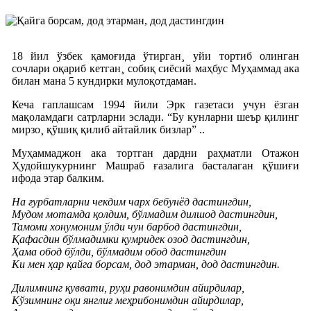
18 йил ўзбек қамоғида ўтирган¸ уйи тортиб олинган
сочлари оқариб кетган¸ собиқ сиëсий маҳбус Муҳаммад ака
билан мана 5 кундирки мулоқотдаман.
Кеча гаплашсам 1994 йили Эрк газетаси учун ëзган
мақоламдаги сатрларни эслади. “Бу кунларни шеър қилинг
мирзо¸ қўшиқ қилиб айтайлик бизлар” ..
Муҳаммаджон ака тортган дардни раҳматли Отажон
Ҳудойшукурнинг Машраб ғазалига басталаган қўшиғи
ифода этар балким.
На ғурбатларни чекдим чарх бебунёд дастингдин,
Мудом мотамда қолдим, бўлмадим дилшод дастингдин,
Тамоми хонумоним ўлди чун барбод дастингдин,
Қафасдин бўлмадимки қумридек озод дастингдин,
Ҳама обод бўлди, бўлмадим обод дастингдин
Ки мен ҳар қайга борсам, дод этарман, дод дастингдин.
Дилимнинг қуввати, руҳи равонимдин айирдилар,
Кўзимнинг оқи янглиғ меҳрибонимдин айирдилар,