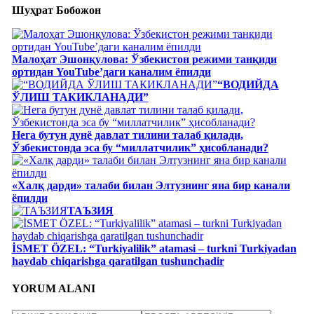
Шуҳрат Бобожон
Малоҳат Эшонқулова: Ўзбекистон режими танқиди
ортидан YouTube’даги каналим ёпилди
“ВОДИЙДА
ЎЛИШ ТАКИКЛАНАДИ”
Нега бутун дунё давлат тилини талаб қилади,
Ўзбекистонда эса бу “миллатчилик” ҳисобланади?
«Халқ дарди» талаби билан Элтузнинг яна бир канали
ёпилди
ТАЪЗИЯ
İSMET ÖZEL: “Turkiyalilik” atamasi – turkni Turkiyadan
haydab chiqarishga qaratilgan tushunchadir
YORUM ALANI