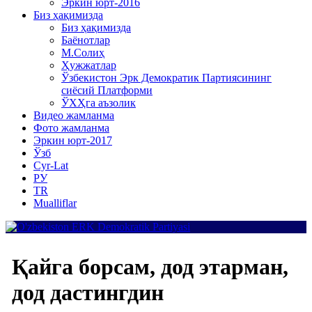
Эркин юрт-2016
Биз ҳақимизда
Биз ҳақимизда
Баёнотлар
М.Солиҳ
Ҳужжатлар
Ўзбекистон Эрк Демократик Партиясининг
сиёсий Платформи
ЎХҲга аъзолик
Видео жамланма
Фото жамланма
Эркин юрт-2017
Ўзб
Cyr-Lat
РУ
TR
Mualliflar
Қайга борсам, дод этарман,
дод дастингдин