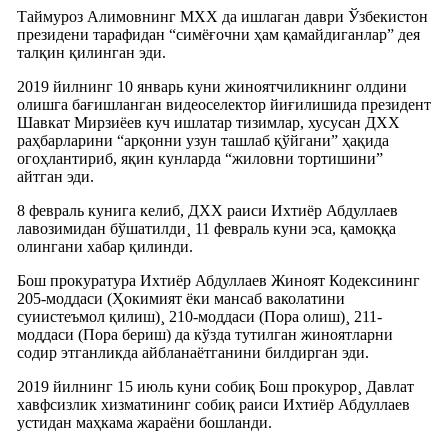
Таймуроз Алимовнинг МХХ да ишлаган даври Ўзбекистон
президени тарафидан “симëғочни ҳам қамайдиганлар” дея
талқин қилинган эди.
2019 йилнинг 10 январь куни жиноятчиликнинг олдини
олишга бағишланган видеоселектор йиғилишида президент
Шавкат Мирзиëев куч ишлатар тизимлар, хусусан ДХХ
раҳбарларини “арқонни узун ташлаб қўйгани” ҳақида
огоҳлантириб, яқин кунларда “жиловни тортишини”
айтган эди.
8 февраль кунига келиб, ДХХ раиси Ихтиëр Абдуллаев
лавозимидан бўшатилди¸ 11 февраль куни эса, қамоққа
олингани хабар қилинди.
Бош прокуратура Ихтиëр Абдуллаев Жиноят Кодексининг
205-моддаси (Ҳокимият ёки мансаб ваколатини
суиистеъмол қилиш)¸ 210-моддаси (Пора олиш)¸ 211-
моддаси (Пора бериш) да кўзда тутилган жиноятларни
содир этганликда айбланаëтганини билдирган эди.
2019 йилнинг 15 июль куни собиқ Бош прокурор¸ Давлат
хавфсизлик хизматининг собиқ раиси Ихтиëр Абдуллаев
устидан маҳкама жараëни бошланди.