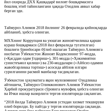
йил охирида ДХХ Қашқадарë вилоят бошқармасига
бошлиқ этиб тайинлангани ҳақида Озодлик аввал хабар
берган эди.
Тaймуроз Алимов 2018 йилнинг 26 февралида қийноқларда
айбланиб, ҳибсга олинган.
МХХнинг Коррупция ва уюшган жиноятчиликка қарши
кураш бошқармаси (2018 йил февралида тугатилган)
бошлиғи ўринбосари бўлиб ишлаган Таймуроз Алимовга
нисбатан Ўзбекистон Жиноят Кодексининг 97-модда,
(«Қасддан одам ўлдириш»), 301-модда («Ҳокимиятни
суиистеъмол қилиш») ва 230-моддалари («Айбсиз одамни
жавобгарликка тортиш») асосида айблов илгари
сурилганини расмий манбалар тасдиқлаган.
Ўзбекистон ҳукуматига яқин мулозимнинг Озодликка
айтишича¸ Таймуроз Олимжонович Алимов Ўзбекистон
Ҳарбий прокуратураси сўровига мувофиқ ҳибсга олинган
ва Ички ишлар вазирлиги тергов изоляторида сақланган.
“2018 йилда Таймуроз Алимов устидан хизмат текшируви
олиб борилди. Бу пайтда у тергов изоляторида сақланди.
Алимов иши ўша пайтдаги Бош прокурор Отабек