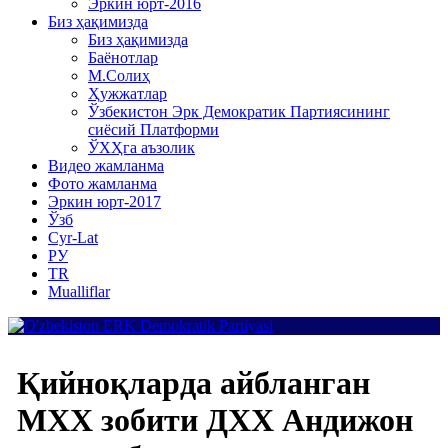
Эркин юрт-2016
Биз ҳақимизда
Биз ҳақимизда
Баёнотлар
М.Солиҳ
Ҳужжатлар
Ўзбекистон Эрк Демократик Партиясининг
сиёсий Платформи
ЎХҲга аъзолик
Видео жамланма
Фото жамланма
Эркин юрт-2017
Ўзб
Cyr-Lat
РУ
TR
Mualliflar
Қийноқларда айбланган
МХХ зобити ДХХ Андижон