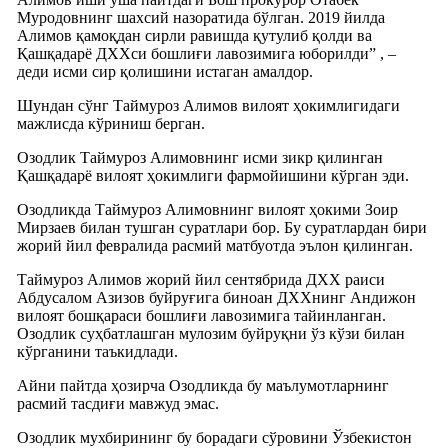
Муродовнинг шахсий назоратида бўлган. 2019 йилда
Алимов қамоқдан сирли равишда қутулиб қолди ва
Қашқадарё ДХХси бошлиғи лавозимига юборилди” , –
деди исми сир қолишини истаган амалдор.
Шундан сўнг Таймуроз Алимов вилоят ҳокимлигидаги
мажлисда кўриниш берган.
Озодлик Таймуроз Алимовнинг исми зикр қилинган
Қашқадарë вилоят ҳокимлиги фармойишини кўрган эди.
Озодликда Таймуроз Алимовнинг вилоят ҳокими Зоир
Мирзаев билан тушган суратлари бор. Бу суратлардан бири
жорий йил февралида расмий матбуотда эълон қилинган.
Таймуроз Алимов жорий йил сентябрида ДХХ раиси
Абдусалом Азизов буйруғига биноан ДХХнинг Андижон
вилоят бошқараси бошлиғи лавозимига тайинланган.
Озодлик суҳбатлашган мулозим буйруқни ўз кўзи билан
кўрганини таъкидлади.
Айни пайтда ҳозирча Озодликда бу маълумотларнинг
расмий тасдиғи мавжуд эмас.
Озодлик мухбирининг бу борадаги сўровини Ўзбекистон