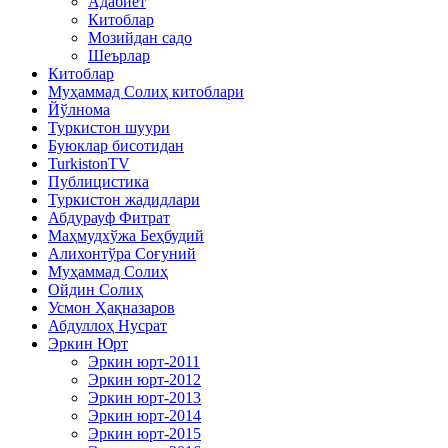
Адабиёт
Китоблар
Мозийдан садо
Шеърлар
Китоблар
Муҳаммад Солиҳ китоблари
Йўлнома
Туркистон шуури
Буюклар бисотидан
TurkistonTV
Публицистика
Туркистон жадидлари
Абдурауф Фитрат
Маҳмудхўжа Беҳбудий
Алихонтўра Соғуний
Муҳаммад Солиҳ
Ойдин Солиҳ
Усмон Ҳақназаров
Абдуллоҳ Нусрат
Эркин Юрт
Эркин юрт-2011
Эркин юрт-2012
Эркин юрт-2013
Эркин юрт-2014
Эркин юрт-2015