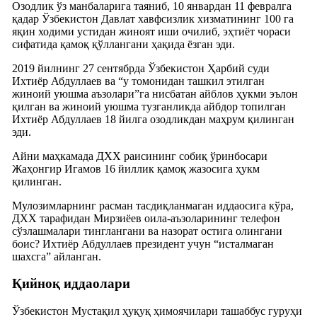
Озодлик ўз манбаларига таяниб, 10 январдан 11 февралга
қадар Ўзбекистон Давлат хавфсизлик хизматининг 100 га
яқин ходими устидан жиноят иши очилиб, эҳтиëт чораси
сифатида қамоқ қўллангани ҳақида ëзган эди.
2019 йилнинг 27 сентябрда Ўзбекистон Ҳарбий суди
Ихтиёр Абдуллаев ва “у томонидан ташкил этилган
жиноий уюшма аъзолари”га нисбатан айблов ҳукми эълон
қилган ва жиноий уюшма тузганликда айбдор топилган
Ихтиёр Абдуллаев 18 йилга озодликдан маҳрум қилинган
эди.
Айни маҳкамада ДХХ раисининг собиқ ўринбосари
Жаҳонгир Игамов 16 йиллик қамоқ жазосига ҳукм
қилинган.
Мулозимларнинг расман тасдиқланмаган иддаосига кўра,
ДХХ тарафидан Мирзиëев оила-аъзоларининг телефон
сўзлашмалари тинглангани ва назорат остига олингани
боис? Ихтиёр Абдуллаев президент учун “исталмаган
шахсга” айланган.
Қийноқ иддаолари
Ўзбекистон Мустақил ҳуқуқ ҳимоячилари ташаббус гуруҳи