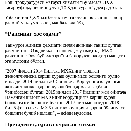
Бош прокуратураси матбуот хизмати “Бу масала ДХХ
тасарруфида, шунинг учун ДХХдан сўранг”, дея рад этди.
Ўзбекистон ДХХ матбуот хизмати билан боғланишга доир
расмий маълумот очиқ манбаларда йўқ.
“Раиснинг хос одами”
Таймуроз Алимов фаолияти билан яқиндан таниш бўлган
расмийнинг Озодликка айтишича¸ у ўз вақтида МХХ
раисининг “хос буйруқлари”ни бажарувчи алоҳида мавқега
эга мулозим бўлган.
“2007 йилдан 2014 йилгача МХХнинг уюшган
жиноятчиликка қарши кураш бўлинмаси бошлиғи бўлиб
ишлади. 2014 йилдан 2015 йилгача Коррупция ва уюшган
жиноятчиликка қарши кураш бошқармаси раҳбари
ўринбосари бўлган. 2015 йилдан 2017 йилнинг май ойигача
Наманган вилоят МХХнинг коррупцияга қарши кураш
бошқармаси бошлиғи бўлган. 2017 йил май ойидан 2018
йил 5 февралгача МХХнинг коррупцияга қарши бўлинмаси
бошлиғи бўлиб ишлади”¸ – дейди мулозим.
Президент қаҳрига учраган хизмат