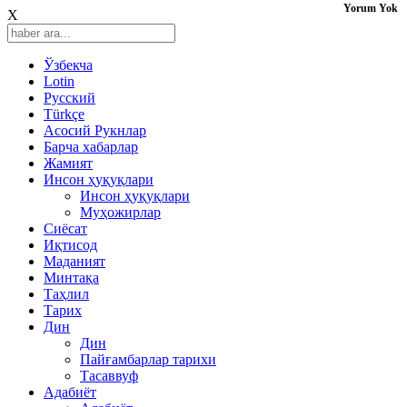
Yorum Yok
X
Ўзбекча
Lotin
Русский
Türkçe
Асосий Рукнлар
Барча хабарлар
Жамият
Инсон ҳуқуқлари
Инсон ҳуқуқлари
Муҳожирлар
Сиёсат
Иқтисод
Mаданият
Минтақа
Таҳлил
Тарих
Дин
Дин
Пайғамбарлар тарихи
Тасаввуф
Адабиёт