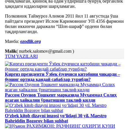
очиқламаган, қийноқ ва одам ўлдиришга буйруқ берганлик
ҳақидаги иддаоларни шарҳламаган.
Полковник Таймуроз Алимов 2011 йил 11 августида ўша
пайтдаги президент Ислом Каримовнинг УП 4356 фармони
билан иккинчи даражали “Шон-шараф” ордени билан
тақдирланганди.
Манба:
ozodlik.org
Malik
( nurbek.salomov@gmail.com )
TÜM YAZILARI
Қирғиз президенти Ўзбек ёзувчиси китобини чиқарди –
бунинг ортида қандай сабаблар турибди?
Рассом Охунов Тошкент марказида Муҳаммад Солиҳ
яcаган ҳайкални ўрнатишни таклиф қилди
Oʻzbek kitob dizayni imzosi yoʻlidagi 30 yil. Maestro
Bahriddin Bozorov bilan suhbat