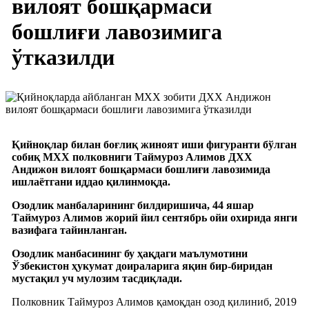
вилоят бошқармаси
бошлиғи лавозимига
ўтказилди
Қийноқлар билан боғлиқ жиноят иши фигуранти бўлган
собиқ МХХ полковниги Таймуроз Алимов ДХХ
Андижон вилоят бошқармаси бошлиғи лавозимида
ишлаётгани иддао қилинмоқда.
Озодлик манбаларининг билдиришича, 44 яшар
Таймуроз Алимов жорий йил сентябрь ойи охирида янги
вазифага тайинланган.
Озодлик манбасининг бу ҳақдаги маълумотини
Ўзбекистон ҳукумат доираларига яқин бир-биридан
мустақил уч мулозим тасдиқлади.
Полковник Таймуроз Алимов қамоқдан озод қилиниб, 2019