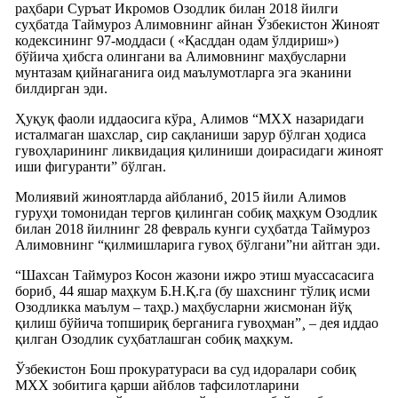
раҳбари Суръат Икромов Озодлик билан 2018 йилги
суҳбатда Таймуроз Алимовнинг айнан Ўзбекистон Жиноят
кодексининг 97-моддаси ( «Қасддан одам ўлдириш»)
бўйича ҳибсга олингани ва Алимовнинг маҳбусларни
мунтазам қийнаганига оид маълумотларга эга эканини
билдирган эди.
Ҳуқуқ фаоли иддаосига кўра¸ Алимов “МХХ назаридаги
исталмаган шахслар¸ сир сақланиши зарур бўлган ҳодиса
гувоҳларининг ликвидация қилиниши доирасидаги жиноят
иши фигуранти” бўлган.
Молиявий жиноятларда айбланиб¸ 2015 йили Алимов
гуруҳи томонидан тергов қилинган собиқ маҳкум Озодлик
билан 2018 йилнинг 28 февраль кунги суҳбатда Таймуроз
Алимовнинг “қилмишларига гувоҳ бўлгани”ни айтган эди.
“Шахсан Таймуроз Косон жазони ижро этиш муассасасига
бориб¸ 44 яшар маҳкум Б.Н.Қ.га (бу шахснинг тўлиқ исми
Озодликка маълум – таҳр.) маҳбусларни жисмонан йўқ
қилиш бўйича топшириқ берганига гувоҳман”¸ – дея иддао
қилган Озодлик суҳбатлашган собиқ маҳкум.
Ўзбекистон Бош прокуратураси ва суд идоралари собиқ
МХХ зобитига қарши айблов тафсилотларини