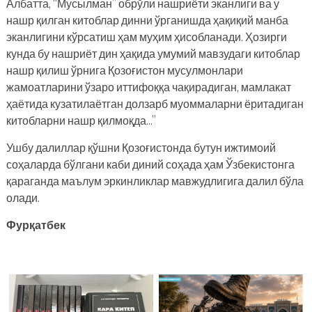
Албатта, “Мусылман” обрўли нашриёти эканлиги ва у
нашр қилган китоблар динни ўрганишда ҳақиқий манба
эканлигини кўрсатиш ҳам муҳим ҳисобланади. Ҳозирги
кунда бу нашриёт дин ҳақида умумий мавзудаги китоблар
нашр қилиш ўрнига Қозоғистон мусулмонлари
жамоатларини ўзаро иттифоққа чақирадиган, мамлакат
ҳаётида кузатилаётган долзарб муоммаларни ёритадиган
китобларни нашр қилмоқда…”
Ушбу далиллар қўшни Қозоғистонда бутун ижтимоий
соҳаларда бўлгани каби диний соҳада ҳам Ўзбекистонга
қараганда маълум эркинликлар мавжудлигига далил бўла
олади.
Фурқатбек