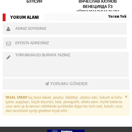
БЎЛСИН
ВЯЧЕСЛАВ АХУНОВ
ВЕНЕЦИЯДА ЎЗ
КЎРГАЗМАСИНИ ОЧДИ
Yorum Yok
YORUM ALANI
YORUMU GÖNDER
YASAL UYARI!
Suç teşkil edecek, yasadışı, tehditkar, rahatsız edici, hakaret ve küfür
içeren, aşağılayıcı, küçük düşürücü, kaba, pornografik, ahlaka aykırı, kişilik haklarına
zarar verici ya da benzeri niteliklerde içeriklerden doğan her türlü mali, hukuki, cezai,
idari sorumluluk içeriği gönderen kişiye aittir.