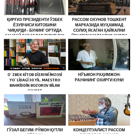
ҚИРҒИЗ ПРЕЗИДЕНТИ ЎЗБЕК
РАССОМ ОХУНОВ ТОШКЕНТ
ЁЗУВЧИСИ КИТОБИНИ
МАРКАЗИДА МУҲАММАД
ЧИҚАРДИ – БУНИНГ ОРТИДА
СОЛИҲ ЯCАГАН ҲАЙКАЛНИ
ҚАНДАЙ САБАБЛАР ТУРИБДИ?
ЎРНАТИШНИ ТАКЛИФ ҚИЛДИ
OʻZBEK KITOB DIZAYNI IMZOSI
НЎЪМОН РАҲИМЖОН:
YOʻLIDAGI 30 YIL. MAESTRO
РАУФНИНГ ОХИРГИ КУНИ
BAHRIDDIN BOZOROV BILAN
SUHBAT
ГЎЗАЛ БЕГИМ: РЎМОН ҚУТЛИ
КОНЦЕПТУАЛИСТ РАССОМ