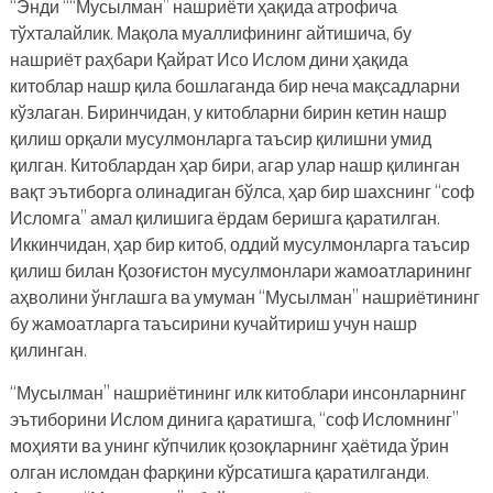
“Энди ““Мусылман” нашриёти ҳақида атрофича
тўхталайлик. Мақола муаллифининг айтишича, бу
нашриёт раҳбари Қайрат Исо Ислом дини ҳақида
китоблар нашр қила бошлаганда бир неча мақсадларни
кўзлаган. Биринчидан, у китобларни бирин кетин нашр
қилиш орқали мусулмонларга таъсир қилишни умид
қилган. Китоблардан ҳар бири, агар улар нашр қилинган
вақт эътиборга олинадиган бўлса, ҳар бир шахснинг “соф
Исломга” амал қилишига ёрдам беришга қаратилган.
Иккинчидан, ҳар бир китоб, оддий мусулмонларга таъсир
қилиш билан Қозоғистон мусулмонлари жамоатларининг
аҳволини ўнглашга ва умуман “Мусылман” нашриётининг
бу жамоатларга таъсирини кучайтириш учун нашр
қилинган.
“Мусылман” нашриётининг илк китоблари инсонларнинг
эътиборини Ислом динига қаратишга, “соф Исломнинг”
моҳияти ва унинг кўпчилик қозоқларнинг ҳаётида ўрин
олган исломдан фарқини кўрсатишга қаратилганди.