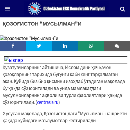
ҚОЗОҒИСТОН “МУСЫЛМАН”И
Кузатувчиларнинг айтишича, Ислом дини ҳеч қачон
қозоқларнинг тарихида бугунги каби кенг тарқалмаган
экан. Қуйида биз бир қисмини изоҳлаб ўтадиган мақолада
бу ҳақда сўз юритилади ва унда мамлакатдаги
мусулмонларнинг аҳволи ва турли фаолиятлари ҳақида
сўз юритилади. (
centrasia.ru
)
Хусусан мақолада, Қозоғистондаги “Мусылман” нашриёти
ҳақида қуйидаги маълумотлар келтирилади: