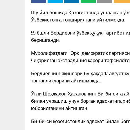
Шу йил бошида Қозоғистонда ушланган ўз
Ўзбекистонга топширилгани айтилмоқда.
59 ёшли Бердиевни ўзбек ҳуқуқ-тартибот 
беришганди.
Мухолифатдаги “Эрк” демократик партияси
чиқарилган экстрадиция қарори тафсилот
Бердиевнинг яқинлари бу ҳақда 17 август к
топганликларини айтишмоқда.
Ўғли Шоҳжаҳон Ҳасановнинг Би-би-сига ай
билан учрашиш учун борган адвокатига ҳи
юборилганини айтишган.
Би-би-си қозоғистонлик адвокат билан боғ