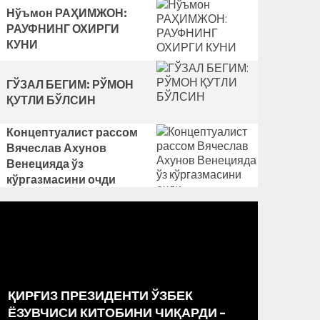
Нўъмон РАҲИМЖОН:
РАУФНИНГ ОХИРГИ
КУНИ
ГЎЗАЛ БЕГИМ: РЎМОН
ҚУТЛИ БЎЛСИН
Концептуалист рассом
Вячеслав Ахунов
Венецияда ўз
кўргазмасини очди
ҚИРҒИЗ ПРЕЗИДЕНТИ ЎЗБЕК
РАССО
ЁЗУВЧИСИ КИТОБИНИ ЧИҚАРДИ –
МАРКА