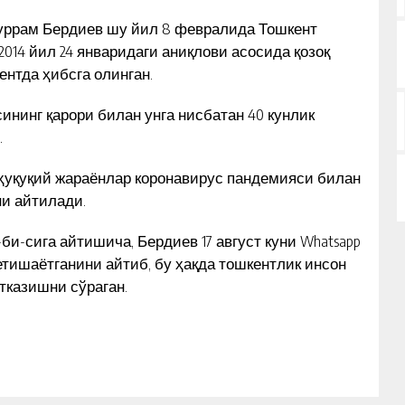
Ҳуррам Бердиев шу йил 8 февралида Тошкент
14 йил 24 январидаги аниқлови асосида қозоқ
нтда ҳибсга олинган.
нинг қарори билан унга нисбатан 40 кунлик
.
 ҳуқуқий жараёнлар коронавирус пандемияси билан
ни айтилади.
и-сига айтишича, Бердиев 17 август куни Whatsapp
етишаётганини айтиб, бу ҳақда тошкентлик инсон
тказишни сўраган.