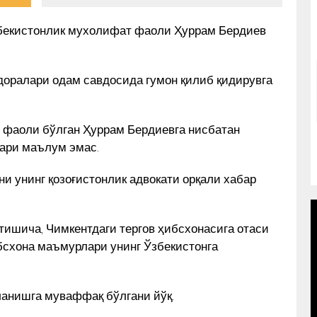
бекистонлик мухолифат фаоли Ҳуррам Бердиев
идоралари одам савдосида гумон қилиб қидирувга
 фаоли бўлган Ҳуррам Бердиевга нисбатан
лари маълум эмас.
уни унинг қозоғистонлик адвокати орқали хабар
тишича, Чимкентдаги тергов ҳибсхонасига отаси
бсхона маъмурлари унинг Ўзбекистонга
ланишга муваффақ бўлгани йўқ.