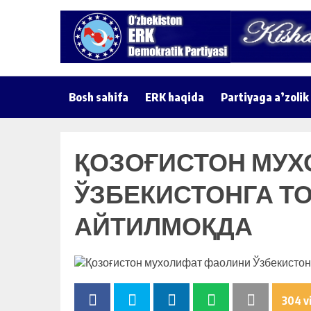
Bosh sahifa
ERK haqida
Partiyaga a’zolik
ҚОЗОҒИСТОН МУХ
ЎЗБЕКИСТОНГА Т
АЙТИЛМОҚДА
304 v