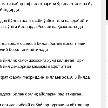
змати хабар тафсилотларини ўрганаётгани ва бу
 билдирди.
дан бўлган асли касби ўзбек тили ва адабиёти
ра, сўнгги йилларда Россия ва Қозоғистонда
илган одам савдоси билан боғлиқ жиноят иши
олиб борилгани айтилади.
қ йиллик қамоқ жазосига ҳукм қилинган “Эрк”
 йил декабрида қамоқда вафот этган.
лифат фаоли Фаҳриддин Тиллаев эса 2018 йилда
вдоси билан боғлиқ айбларни рад этишган.
 ортида сиёсий сабаблар турганини айтганлар.