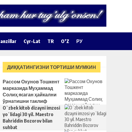
anzillar
Cyr-Lat
TR
O’Z
РУ
ДИҚҚАТИНГИЗНИ ТОРТИШИ МУМКИН
Рассом Охунов Тошкент
марказида Муҳаммад
Солиҳ яcаган ҳайкални
ўрнатишни таклиф
қилди
Oʻzbek kitob dizayni imzosi
yoʻlidagi 30 yil. Maestro
Bahriddin Bozorov bilan
suhbat