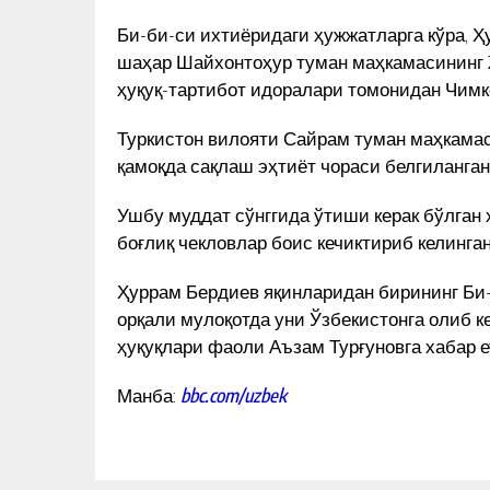
Би-би-си ихтиёридаги ҳужжатларга кўра, 
шаҳар Шайхонтоҳур туман маҳкамасининг 20
ҳуқуқ-тартибот идоралари томонидан Чимке
Туркистон вилояти Сайрам туман маҳкамаси
қамоқда сақлаш эҳтиёт чораси белгиланган
Ушбу муддат сўнггида ўтиши керак бўлган
боғлиқ чекловлар боис кечиктириб келинга
Ҳуррам Бердиев яқинларидан бирининг Би-б
орқали мулоқотда уни Ўзбекистонга олиб к
ҳуқуқлари фаоли Аъзам Турғуновга хабар е
Манба:
bbc.com/uzbek