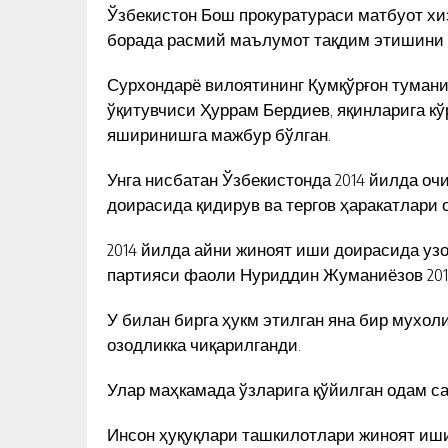
Ўзбекистон Бош прокуратураси матбуот хи
борада расмий маълумот тақдим этишини
Сурхондарё вилоятининг Қумқўрғон тумани
ўқитувчиси Ҳуррам Бердиев, яқинларига кў
яширинишга мажбур бўлган.
Унга нисбатан Ўзбекистонда 2014 йилда оч
доирасида қидирув ва тергов ҳаракатлари 
2014 йилда айни жиноят иши доирасида узо
партияси фаоли Нуриддин Жуманиёзов 2016
У билан бирга ҳукм этилган яна бир мухо
озодликка чиқарилганди.
Улар маҳкамада ўзларига қўйилган одам са
Инсон ҳуқуқлари ташкилотлари жиноят иши