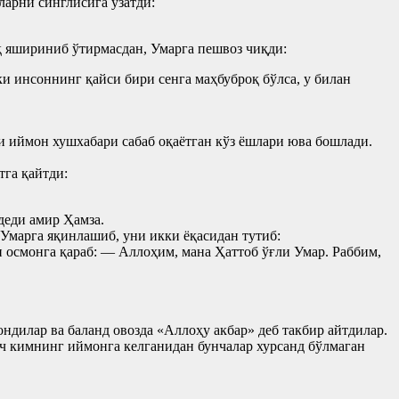
ларни синглисига узатди:
қ яшириниб ўтирмасдан, Умарга пешвоз чиқди:
и инсоннинг қайси бири сенга маҳбуброқ бўлса, у билан
ни иймон хушхабари сабаб оқаётган кўз ёшлари юва бошлади.
тга қайтди:
деди амир Ҳамза.
 Умарга яқинлашиб, уни икки ёқасидан тутиб:
 осмонга қараб: — Аллоҳим, мана Ҳаттоб ўғли Умар. Раббим,
ондилар ва баланд овозда «Аллоҳу акбар» деб такбир айтдилар.
еч кимнинг иймонга келганидан бунчалар хурсанд бўлмаган