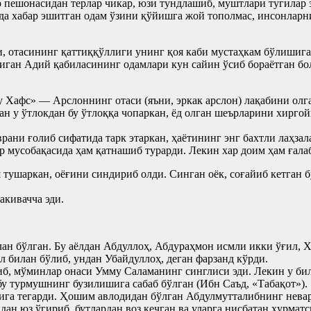
р пешонасидан терлар чикар, юзи тундлашиб, муштлари тугилар 
ида хабар эшитган одам ўзини қўйишга жой тополмас, инсонларн
, отасининг қаттиққўллиги унинг қоя каби мустаҳкам бўлишига
иган Адий қабиласининг одамлари кун сайин ўсиб бораётган бо
Хафс» — Арслоннинг отаси (яъни, эркак арслон) лақабини олга
ан у ўтлокдан бу ўтлоққа чопаркан, ёд олган шеърларини хирго
рани ғолиб сифатида тарк этаркан, ҳаётининг энг бахтли лаҳза
 мусобақасида ҳам қатнашиб турарди. Лекин хар доим ҳам ғалаб
тушаркан, оёғини синдириб олди. Синган оёк, соғайиб кетган б
кивачча эди.
н бўлган. Бу аёлдан Абдуллоҳ, Абдураҳмон исмли икки ўғил, Х
 билан бўлиб, ундан Убайдуллоҳ, деган фарзанд кўрди.
, мўминлар онаси Умму Саламанинг синглиси эди. Лекин у бил
у турмушнинг бузилишига сабаб бўлган (Ибн Саъд, «Табақот»).
ига тегарди. Ҳошим авлодидан бўлган Абдулмутталибнинг нева
ан юз ўгириб, бутлардан воз кечган ва уларга нисбатан ҳурматс