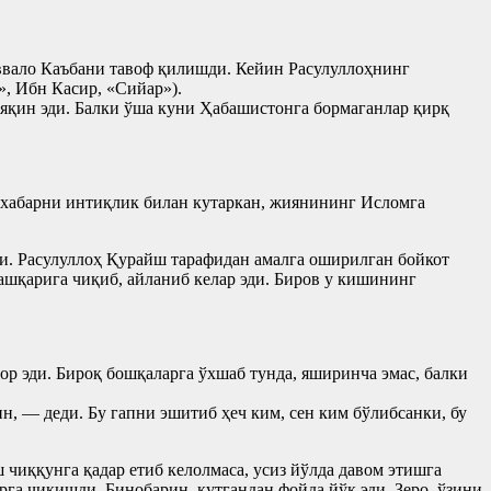
ввало Каъбани тавоф қилишди. Кейин Расулуллоҳнинг
, Ибн Касир, «Сийар»).
 яқин эди. Балки ўша куни Ҳабашистонга бормаганлар қирқ
 хабарни интиқлик билан кутаркан, жиянининг Исломга
ди. Расулуллоҳ Қурайш тарафидан амалга оширилган бойкот
ташқарига чиқиб, айланиб келар эди. Биров у кишининг
р эди. Бироқ бошқаларга ўхшаб тунда, яширинча эмас, балки
, — деди. Бу гапни эшитиб ҳеч ким, сен ким бўлибсанки, бу
чиққунга қадар етиб келолмаса, усиз йўлда давом этишга
га чиқишди. Бинобарин, кутгандан фойда йўқ эди. Зеро, ўзини