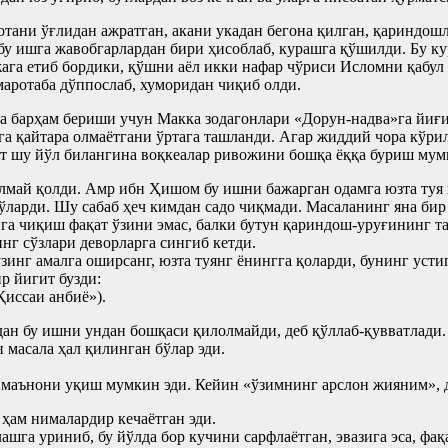
ани ўғлидан ажратган, акани укадан бегона қилган, қариндошл
бу ишга жавобгарлардан бири ҳисоблаб, курашга қўшилди. Бу к
ага етиб бордики, қўшни аёл икки нафар чўриси Исломни қабул
маротаба дўппослаб, хуморидан чиқиб олди.
а барҳам бериши учун Макка зодагонлари «Дорун-надва»га йиғ
га қайтара олмаётгани ўртага ташланди. Агар жиддий чора кўри
ат шу йўл билангина воқкеалар ривожини бошқа ёққа буриш мум
илмай қолди. Амр ибн Ҳишом бу ишни бажарган одамга юзта туя 
ларди. Шу сабаб ҳеч кимдан садо чиқмади. Масаланинг яна би
га чиқиш фақат ўзини эмас, балки бутун қариндош-уруғининг та
г сўзлари деворларга сингиб кетди.
зинг амалга оширсанг, юзта туянг ёнингга қоларди, бунинг усти
р йигит бузди:
иссаи анбиё»).
оздан бу ишни ундан бошқаси қилолмайди, деб қўллаб-қувватлад
н масала ҳал қилинган бўлар эди.
 маънони уқиш мумкин эди. Кейин «ўзимнинг арслон жияним», д
ҳам нималардир кечаётган эди.
а уриниб, бу йўлда бор кучини сарфлаётган, эвазига эса, фақа