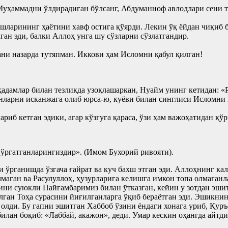
уҳаммадни ўлдирадиган бўлсанг, Абдуманноф авлодлари сени ти
ошларининг ҳаётини хавф остига қўярди. Лекин ўқ ёйдан чиқиб 
ган эди, балки Аллоҳ унга шу сўзларни сўзлатгандир.
и назарда тутяпман. Иккови ҳам Исломни қабул қилган!
адамлар билан тезликда узоқлашаркан, Нуайм унинг кетидан: «
нларни исканжага олиб юрса-ю, куёви билан синглиси Исломни қ
иб кетган эдики, агар кўзгуга қараса, ўзи ҳам важоҳатидан қўр
ўргатганларингиздир». (Имом Бухорий ривояти).
 ўрганишда ўзгача ғайрат ва куч бахш этган эди. Аллоҳнинг ка
лмаган ва Расулуллоҳ, ҳузурларига келишга имкон топа олмаган
тини суюкли Пайғамбаримиз билан ўтказган, кейин у зотдан эши
ўлган Тоҳа сурасини йиғилганларга ўқиб бераётган эди. Эшикни
я олди. Бу гапни эшитган Хаббоб ўзини ёндаги хонага уриб, Қ
илан боқиб: «Лаббай, акажон», деди. Умар кескин оҳангда айтди