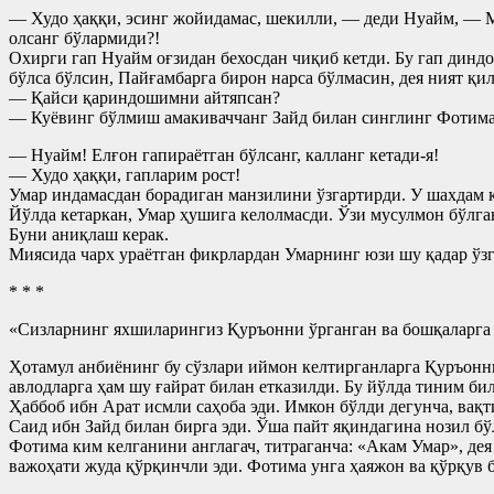
— Худо ҳаққи, эсинг жойидамас, шекилли, — деди Нуайм, — М
олсанг бўлармиди?!
Охирги гап Нуайм оғзидан бехосдан чиқиб кетди. Бу гап динд
бўлса бўлсин, Пайғамбарга бирон нарса бўлмасин, дея ният қил
— Қайси қариндошимни айтяпсан?
— Куёвинг бўлмиш амакиваччанг Зайд билан синглинг Фотиман
— Нуайм! Елғон гапираётган бўлсанг, калланг кетади-я!
— Худо ҳаққи, гапларим рост!
Умар индамасдан борадиган манзилини ўзгартирди. У шахдам қ
Йўлда кетаркан, Умар ҳушига келолмасди. Ўзи мусулмон бўлга
Буни аниқлаш керак.
Миясида чарх ураётган фикрлардан Умарнинг юзи шу қадар ўзгар
* * *
«Сизларнинг яхшиларингиз Қуръонни ўрганган ва бошқаларга 
Ҳотамул анбиёнинг бу сўзлари иймон келтирганларга Қуръонни
авлодларга ҳам шу ғайрат билан етказилди. Бу йўлда тиним би
Ҳаббоб ибн Арат исмли саҳоба эди. Имкон бўлди дегунча, вақ
Саид ибн Зайд билан бирга эди. Ўша пайт яқиндагина нозил б
Фотима ким келганини англагач, титраганча: «Акам Умар», де
важоҳати жуда қўрқинчли эди. Фотима унга ҳаяжон ва қўрқув б