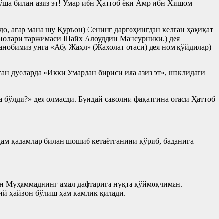
ўша билан азиз эт! Умар ибн Ҳаттоб ёки Амр ибн Хишом
о, агар мана шу Қуръон) Сенинг даргоҳингдан келган ҳақиқат
маънолари таржимаси Шайх Алоуддин Мансурники.) дея
нобимиз унга «Абу Жаҳл» (Жаҳолат отаси) дея ном қўйдилар)
н дуоларда «Икки Умардан бириси ила азиз эт», шаклидаги
а бўлди?» дея олмасди. Бундай саволни фақатгина отаси Ҳаттоб
ам қадамлар билан шошиб кетаётганини кўриб, баданига
ан Муҳаммаднинг амал дафтарига нуқта қўймоқчиман.
ий ҳайвон бўлиш ҳам камлик қилади.