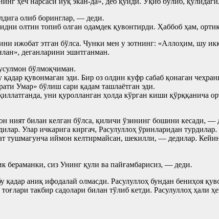
инг ҳеч нарсаси йўқ экан-да», деб қўйди. Ўқиб бўлиб, қўлидаги
дига олиб боринглар, — деди.
идни олтин топиб олган одамдек қувонтирди. Ҳаббоб ҳам, орти
ни ижобат этган бўлса. Чунки мен у зотнинг: «Аллоҳим, шу икк
илан», деганларини эшитганман.
усулмон бўлмоқчиман.
 қадар қувонмаган эди. Бир оз олдин куфр сабаб қонаган чеҳра
рати Умар» бўлиш сари қадам ташлаётган эди.
иллатганда, уни қуролланган ҳолда кўрган киши қўрққанича ор
он ният билан келган бўлса, қиличи ўзининг бошини кесади, — 
илар. Улар ичкарига киргач, Расулуллоҳ ўринларидан турдилар.
ат тушмагунча иймон келтирмайсан, шекилли, — дедилар. Кейин
к бераманки, сиз Унинг қули ва пайғамбарисиз, — деди.
бу қадар аниқ ифодалай олмасди. Расулуллоҳ бундан бениҳоя қув
 тоғлари такбир садолари билан тўлиб кетди. Расулуллоҳ ҳали ҳ