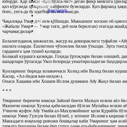
Kitoblar
юборди. Ҳар замон «Қиз бўлса-чи?» деган фикр миясига урила
Manzillar
қиз кўрганда эрларнинг кайфияти бузиларди. Қиз фарзанд ҳақ
Bog’lanish
боис, унга-да бу одатлар бегона эмасди.
Cyr-Lat
TR
Чақалоққа Умар деб исм қўйишди. Макканинг кескин об-ҳавоси
O’Z
«Жабали Умар» — Умар тоғи, деб ном берилган) этагида яшайд
РУ
чарчамасдилар.
Болалигиданоқ шижоатли, жасур ва довюраклиги туфайли «Абу 
ишлата оларди. Ёшлигини чўпонлик билан ўтказди. Эрта тонгд
гарданига ҳам тушиб қоларди.
Болакай курашга қизиқди. Гоҳида ўртоқлари билан олишиб, дав
шаҳарлари ўртасида Укоз бозорида уюштириладиган баҳодирлар
Кунларнинг бирида холаваччаси Холид ибн Валид билан кураш 
Касир, «Ал-бидоя ван-ниҳоя»).
Онаси Хашама ибн Хошим Ислом душмани Абу Жаҳл билан ама
* * *
Умарнинг биринчи никоҳи Зайнаб бинти Мазъун исмли аёл била
Иккинчи никоҳи Хузоъа қабиласидан бўлган Мулайка исмли аёл
Учинчи жуфти Абу Умайя ал-Махзумийнинг қизи Қурайба бўлиб
никоҳи Умму Гулсум билан бўлиб, у зотнинг Исломга кириши б
Маккадаги воқеалар ривожи бошқалар каби Умарнинг ҳам асаб
тарқата бошлаши билан бир гуруҳ одам ота-боболарининг динид