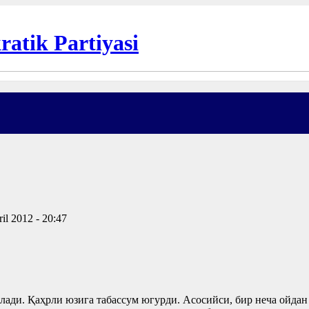
il 2012 - 20:47
ади. Қаҳрли юзига табассум югурди. Асосийси, бир неча ойдан