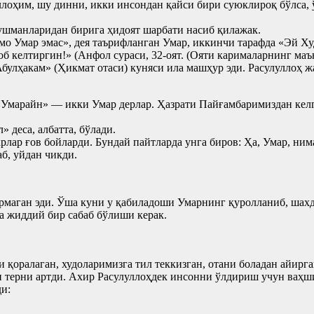
лоҳим, шу динни, икки инсондан қайси бири суюклироқ бўлса, 
душманларидан бирига ҳидоят шарбати насиб қилажак.
 Умар эмас», дея таърифланган Умар, иккинчи тарафда «Эй Худ
азоб келтиргин!» (Анфол сураси, 32-оят. (Ояти карималарнинг 
лҳакам» (Ҳикмат отаси) куняси ила машҳур эди. Расулуллоҳ жа
Умарайн» — икки Умар дерлар. Ҳазрати Пайғамбаримиздан келга
» деса, албатта, бўлади.
рлар ғов бойларди. Бундай пайтларда унга биров: Ҳа, Умар, ним
аб, уйдан чикди.
маган эди. Ўша куни у қабиладоши Умарнинг қуролланиб, шахд
а жиддий бир сабаб бўлиши керак.
оралаган, худоларимизга тил теккизган, отани боладан айирг
 терни артди. Ахир Расулуллоҳдек инсонни ўлдириш учун ваҳш
ди: