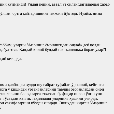
нч қўймайди! Ундан кейин, аввал ўз оилангдагилардан хабар
бўлган, ортга қайтаришнинг имкони йўқ эди. Нуайм, нима
Раббим, уларни Умарнинг ёмонлигидан сақла!» деб қолди.
абул этса. Қандай қилиб бундай пасткашликка борди улар?!
қиб кетарди.
ломи қалбларга худди шу ғайрат туфайли ўрнашиб, кейинги
ларга у кишидан ўрганганларини таълим берганлардан бири
тганларини бошқаларга етказган бу фақир инсон ўша куни
нг тўсатдан қаттиқ тақиллаши уларнинг хушини учирди.
уръон сахифаларини кўздан яширди. Эшикдан кирган Умарнинг
: