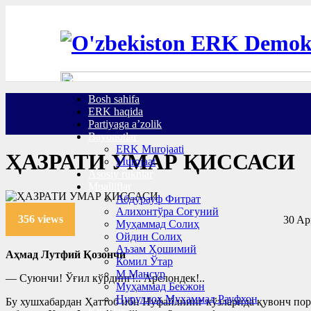
Bosh sahifa
ERK haqida
Partiyaga a’zolik
Bayonotlar
ERK Murojaati
ҲАЗРАТИ УМАР ҚИССАСИ
Murojaat
Asosiy ruknlar
Mualliflar
Абдурауф Фитрат
Алихонтўра Соғуний
356 views
30 Apr
Муҳаммад Солиҳ
Ойдин Солиҳ
Аъзам Ҳошимий
Аҳмад Лутфий Қозончи
Комил Ўтар
М.Мансур
— Суюнчи! Ўғил кўрдинг!.. Арслондек!..
Муҳаммад Бекжон
Нуруллоҳ Муҳаммад Рауфхон
Бу хушхабардан Ҳаттоб ибн Нуфайлнинг кўзларида қувонч порл