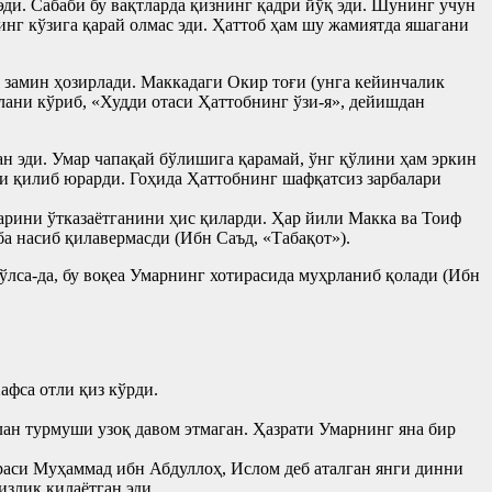
эди. Сабаби бу вақтларда қизнинг қадри йўқ эди. Шунинг учун
инг кўзига қарай олмас эди. Ҳаттоб ҳам шу жамиятда яшагани
 замин ҳозирлади. Маккадаги Окир тоғи (унга кейинчалик
лани кўриб, «Худди отаси Ҳаттобнинг ўзи-я», дейишдан
н эди. Умар чапақай бўлишига қарамай, ўнг қўлини ҳам эркин
йи қилиб юрарди. Гоҳида Ҳаттобнинг шафқатсиз зарбалари
ларини ўтказаётганини ҳис қиларди. Ҳар йили Макка ва Тоиф
а насиб қилавермасди (Ибн Саъд, «Табақот»).
ўлса-да, бу воқеа Умарнинг хотирасида муҳрланиб қолади (Ибн
афса отли қиз кўрди.
ан турмуши узоқ давом этмаган. Ҳазрати Умарнинг яна бир
раси Муҳаммад ибн Абдуллоҳ, Ислом деб аталган янги динни
излик қилаётган эди.