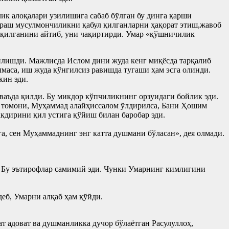
ик алоқалари узилишига сабаб бўлган бу динга қарши
ураш мусулмончиликни қабул қилганларни ҳақорат этиш,жавоб
 қилганини айтиб, уни чақиртирди. Умар «қўшничилик
илишди. Мажлисда Ислом дини жуда кенг миқёсда тарқалиб
лмаса, иш жуда кўнгилсиз равишда тугаши ҳам эсга олинди.
кин эди.
ваъда қилди. Бу микдор кўпчиликнинг орзуидаги бойлик эди.
р томони, Муҳаммад алайҳиссалом ўлдирилса, Бани Ҳошим
кдирини қил устига қўйиш билан баробар эди.
га, сен Муҳаммаднинг энг катта душмани бўласан», дея олмади.
и. Бу эътирофлар самимий эди. Чунки Умарнинг кимлигини
еб, Умарни алқаб ҳам қўйди.
т адоват ва душманликка дучор бўлаётган Расулуллоҳ,