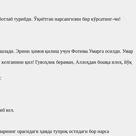
отлаб турибди. Ўқиётган нарсангизни бир кўрсатинг-чи!
 бошлади. Эрини ҳимоя қилиш учун Фотима Умарга осилди. Умар
н келганини қил! Гувоҳлик бераман, Аллоҳдан бошқа илоҳ, йўқ
:
иб кел.
ларнинг орасидаги ҳамда тупроқ остидаги бор нарса