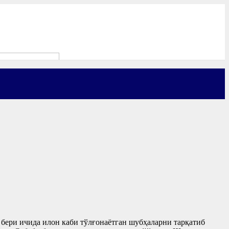
 бери ичида илон каби тўлғонаётган шубҳаларни тарқатиб