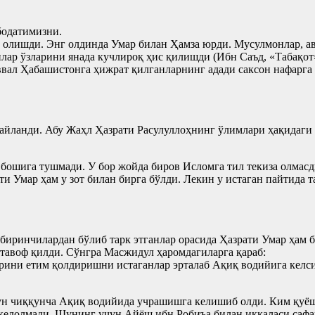
бодатимизни.
 олишди. Энг олдинда Умар билан Ҳамза юрди. Мусулмонлар, а
ар ўзларини янада кучлироқ ҳис қилишди (Ибн Саъд, «Табақот»
ввал Ҳабашистонга ҳижрат қилганларнинг адади саксон нафарга
айланди. Абу Жаҳл Ҳазрати Расулуллоҳнинг ўлимлари ҳақидаги
 бошига тушмади. У бор жойда биров Исломга тил текиза олмас
и Умар ҳам у зот билан бирга бўлди. Лекин у истаган пайтида 
ринчилардан бўлиб тарк этганлар орасида Ҳазрати Умар ҳам бо
 тавоф қилди. Сўнгра Масжидул ҳаромдагиларга қараб:
ини етим қолдиришни истаганлар эрталаб Ақиқ водийига келсин
ун чиққунча Ақиқ водийида учрашишга келишиб олди. Ким қуёш 
келолмади. Шунинг учун Айёш ибн Робиъа билан иккаласи сафар