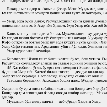
Унингдир», оятига келганда: «Демак, биз топинадиган илоҳларн
— Нақадар маънодор ва ёқимли сўзлар. Мени Муҳаммаднинг ол
Бу гап Фотиманинг юзидаги қонни қизил гулга айлантириб, Са
— Умар, зора буюк Аллоҳ Расулуллоҳнинг сенга қилган дуолари
динимизни азиз эт. Ё Амр ибн Ҳишом, ёхуд Умар ибн Ҳаттоб б
— Қани, мени унинг олдига бошла. Муҳаммаднинг ҳузурида м
Бу гапдан кейин Фотима кўз ёшларини тия олмади. У умрида бу
Куфр ботқоғига ботган Умар шу ерда куфрга нуқта қўйиб, «Ҳаз
Умар Сафо тепалигига, Арқамнинг уйига йўл олди. Эшикни тақ
— Умар қуролланиб келибди.
— Кираверсин! Яхши ният билан келган бўлса, бош устига. Ём
Расулуллоҳ соллаллоҳу алайҳи ва саллам эшикни очишни буюрд
— Эй Ҳаттобнинг ўғли, бу ерга нега келдинг? Бошингга фалок
бу динни Умар ибн Ҳаттоб билан азиз эт, — дея дуо қилдилар.
Умар жавоб бермади. Паст овозда, ниҳоятда самимият билан:
— Гувоҳлик бераманки, Аллоҳдан бошқа илоҳ, йўқдир, гувоҳли
Умарнинг бу ерга нима сабабдан келганини бошқа ҳеч бир сўз 
Бошқалар ҳам севинчдан баланд овозда такбир айтишди. Макка
эдилар.
— Мусулмон бўлганлар қанча? — деб сўради Ҳазрати Умар.