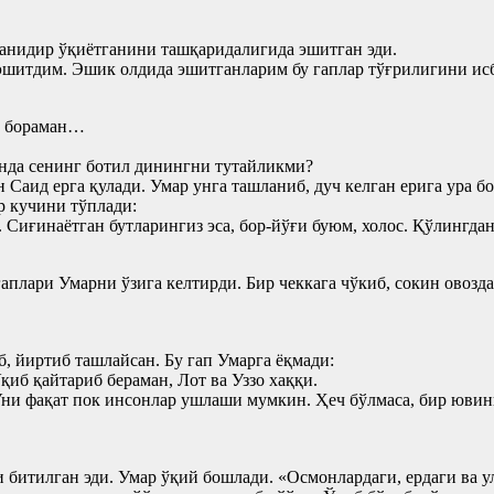
анидир ўқиётганини ташқаридалигида эшитган эди.
эшитдим. Эшик олдида эшитганларим бу гаплар тўғрилигини исб
а бораман…
нда сенинг ботил динингни тутайликми?
н Саид ерга қулади. Умар унга ташланиб, дуч келган ерига ура
р кучини тўплади:
 Сиғинаётган бутларингиз эса, бор-йўғи буюм, холос. Қўлингда
плари Умарни ўзига келтирди. Бир чеккага чўкиб, сокин овозда
, йиртиб ташлайсан. Бу гап Умарга ёқмади:
иб қайтариб бераман, Лот ва Уззо хаққи.
ни фақат пок инсонлар ушлаши мумкин. Ҳеч бўлмаса, бир ювин
 битилган эди. Умар ўқий бошлади. «Осмонлардаги, ердаги ва у