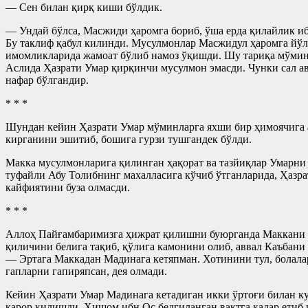
— Сен билан қирқ киши бўлдик.
— Ундай бўлса, Масжиди ҳаромга бориб, ўша ерда қилайлик и
Бу таклиф қабул килинди. Мусулмонлар Масжидул ҳаромга йўл
имомликларида жамоат бўлиб намоз ўқишди. Шу тариқа мўминл
Аслида Ҳазрати Умар қирқинчи мусулмон эмасди. Чунки сал а
нафар бўлгандир.
* * *
Шундан кейин Ҳазрати Умар мўминларга яхши бир ҳимоячига 
кирганини эшитиб, бошига гурзи тушгандек бўлди.
Макка мусулмонларига қилинган ҳақорат ва тазйиқлар Умарни
туфайли Абу Толибнинг махалласига кўчиб ўтганларида, Ҳазрат
кайфиятини буза олмасди.
* * *
Аллоҳ Пайғамбаримизга ҳижрат қилишни буюрганда Маккани би
қиличини белига тақиб, қўлига камонини олиб, аввал Каъбани
— Эртага Маккадан Мадинага кетяпман. Хотинини тул, болалар
гапларни гапиряпсан, дея олмади.
Кейин Ҳазрати Умар Мадинага кетадиган икки ўртоғи билан к
қарор қилишди. Ҳишом ибн Ос белгиланган вақтга қадар етиб 