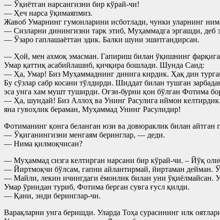
— Ўқиётган нарсангизни бир кўрай-чи!
— Ҳеч нарса ўқимаяпмиз.
Жавоб Умарнинг гумонларини исботлади, чунки уларнинг ним
— Сизларни динингизни тарк этиб, Муҳаммадга эргашди, деб 
— Ўзаро гаплашаёттан эдик. Балки шуни эшитгандирсан.
— Ҳой, мен ахмоқ эмасман. Гапириш билан ўқишнинг фарқиг
Умар қаттиқ асабийлашиб, қичқира бошлади. Шунда Саид:
— Ҳа, Умар! Биз Муҳаммаднинг динига кирдик. Ҳақ дин турга
Бу сўзлар сабр косани тўлдирди. Шиддат билан тушган зарбада
эса унга хам мушт туширди. Оғзи-бурни қон бўлган Фотима бо
— Ҳа, шундай! Биз Аллоҳ ва Унинг Расулига иймон келтирдик.
яна гувоҳлик бераман, Муҳаммад Унинг Расулидир!
Фотиманинг қонга беланган юзи ва довюраклик билан айтган га
— Ўқиганингизни менгаям беринглар, — деди.
— Нима қилмоқчисан?
— Муҳаммад сизга келтирган нарсани бир кўрай-чи. – Йўқ олиб
— Йиртмоқчи бўлсам, гапни айлантирмай, йиртаман дейман. Ўқ
— Майли, лекин ичингдаги ёмонлик билан уни ўқиёлмайсан. У
Умар ўрнидан туриб, Фотима берган сувга ғусл қилди.
— Қани, энди беринглар-чи.
Варақларни унга беришди. Уларда Тоҳа сурасининг илк оятлари