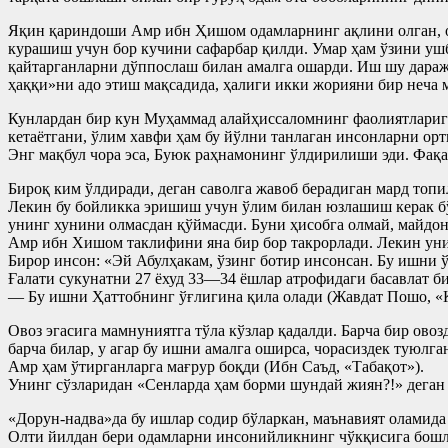
Яқин қариндоши Амр ибн Ҳишом одамларнинг ақлини олган, от
курашиш учун бор кучини сафарбар қилди. Умар ҳам ўзини уш
қайтарганларни дўппослаш билан амалга ошарди. Иш шу дараж
ҳаққи»ни адо этиш мақсадида, ҳалиги икки жорияни бир неча 
Кунлардан бир кун Муҳаммад алайҳиссаломнинг фаолиятлариг
кетаётгани, ўлим хавфи ҳам бу йўлни танлаган инсонларни орт
Энг мақбул чора эса, Буюк раҳнамонинг ўлдирилиши эди. Фақ
Бироқ ким ўлдиради, деган саволга жавоб берадиган мард топ
Лекин бу бойликка эришиш учун ўлим билан юзлашиш керак бў
унинг хунини олмасдан қўймасди. Буни ҳисобга олмай, майдон
Амр ибн Хишом таклифини яна бир бор такрорлади. Лекин унин
Бирор инсон: «Эй Абулҳакам, ўзинг ботир инсонсан. Бу ишни ў
Ғалати сукунатни 27 ёхуд 33—34 ёшлар атрофидаги басавлат би
— Бу ишни Ҳаттобнинг ўғлигина қила олади (Жавдат Пошо, «Қ
Овоз эгасига мамнуниятга тўла кўзлар қадалди. Барча бир ов
барча билар, у агар бу ишни амалга оширса, чорасиздек туюлга
Амр ҳам ўтирганларга мағрур боқди (Ибн Саъд, «Табақот»).
Унинг сўзларидан «Сенларда ҳам борми шундай жиян?!» деган
«Дорун-надва»да бу ишлар содир бўларкан, маънавият оламида 
Олти йилдан бери одамларни инсонийликнинг чўкқисига бошлашг