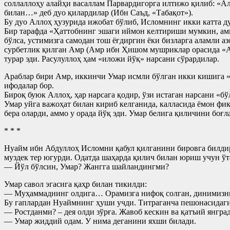
соллаллоҳу алайҳи васаллам Парвардигорга илтижо қилиб: «Ал
билан…» деб дуо қилардилар (Ибн Саъд, «Табақот»).
Бу дуо Аллоҳ ҳузурида ижобат бўлиб, Исломнинг икки катта 
Бир тарафда «Ҳаттобнинг эшаги иймон келтириши мумкин, аммо
бўлса, устимизга самодан тош ёғдиргин ёки бизларга аламли 
сурбетлик қилган Амр (Амр ибн Ҳишом мушриклар орасида «Абу
турар эди. Расулуллоҳ ҳам «иложи йўқ» нарсани сўрардилар.
Араблар бири Амр, иккинчи Умар исмли бўлган икки кишига «
ифодалар бор.
Бироқ буюк Аллоҳ, ҳар нарсага қодир, ўзи истаган нарсани «бўл
Умар уйга важоҳат билан кириб келганида, калласида ёмон фик
бера оларди, аммо у орада йўқ эди. Умар белига қиличини боғл
* * *
Нуайм ибн Абдуллоҳ Исломни қабул қилганини бировга билдир
муздек тер югурди. Одатда шаҳарда қилич билан юриш учун ўт
— Йўл бўлсин, Умар? Жангга шайландингми?
Умар савол эгасига қаҳр билан тикилди:
— Муҳаммаднинг олдига… Орамизга нифоқ солган, динимизни қ
Бу гаплардан Нуаймнинг ҳуши учди. Титраганча пешонасидаги
— Ростданми? – дея олди зўрға. Жавоб кескин ва қатъий янгра
— Умар жиддий одам. У нима деганини яхши билади.