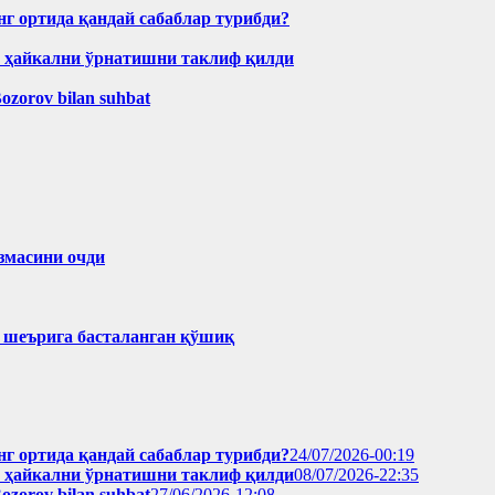
нг ортида қандай сабаблар турибди?
н ҳайкални ўрнатишни таклиф қилди
Bozorov bilan suhbat
змасини очди
ҳ шеърига басталанган қўшиқ
нг ортида қандай сабаблар турибди?
24/07/2026-00:19
н ҳайкални ўрнатишни таклиф қилди
08/07/2026-22:35
Bozorov bilan suhbat
27/06/2026-12:08