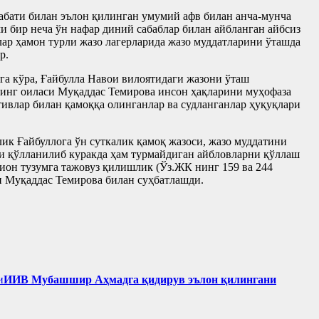
абати билан эълон қилинган умумий афв билан анча-мунча
и бир неча ўн нафар диний сабаблар билан айбланган айбсиз
лар ҳамон турли жазо лагерларида жазо муддатларини ўташда
р.
га кўра, Ғайбулла Навои вилоятидаги жазони ўташ
ннинг оиласи Муқаддас Темирова инсон ҳақларини муҳофаза
ивлар билан қамоққа олинганлар ва судланганлар ҳуқуқлари
ик Ғайбуллога ўн суткалик қамоқ жазоси, жазо муддатини
ги қўлланилиб куракда ҳам турмайдиган айбловларни қўллаш
цион тузумга тажовуз қилишлик (Ўз.ЖК нинг 159 ва 244
и Муқаддас Темирова билан суҳбатлашди.
ИИВ Мубашшир Аҳмадга қидирув эълон қилингани