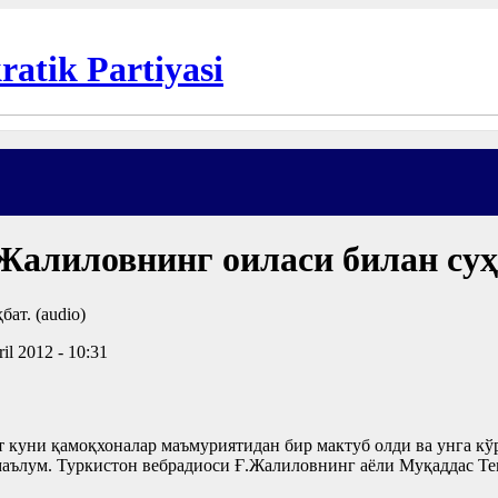
алиловнинг оиласи билан суҳб
il 2012 - 10:31
 куни қамоқхоналар маъмуриятидан бир мактуб олди ва унга кў
омаълум. Туркистон вебрадиоси Ғ.Жалиловнинг аёли Муқаддас Т