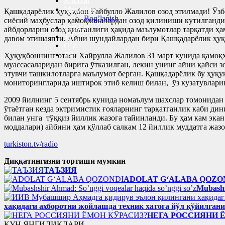
Kitoblar
Manzillar
Қашқадарёлик ҳуқуқбон Ғайбулло Жалилов озод этилмади! Ўзб
Bog’lanish
сиёсий маҳбуслар қамоқхоналардан озод қилиниши кутилганди.
Cyr-Lat
айбдорларни озод қилганлиги ҳақида маълумотлар тарқатди ҳа
TR
давом этишаяпти. Айни шундайлардан бири Қашқадарёлик ҳуқ
O’Z
РУ
Ҳуқуқбоннинг отаси Хайрулла Жалилов 31 март кунида қамоқх
муассасаларидан бирига ўтказилган, лекин унинг айни қайси 
этувчи ташкилотларга маълумот берган. Қашқадарёлик бу ҳуқу
мониторингларида иштирок этиб келиш билан, ўз кузатувлари
2009 йилнинг 5 сентябрь кунида номаълум шахслар томонидан
ўтаётган кезда эктримистик ғояларнинг тарқатганлик каби ди
билан унга тўққиз йиллик жазога тайинланди. Бу ҳам кам экан
моддалари) айбини ҳам қўллаб салкам 12 йиллик муддатга жаз
turkiston.tv/radio
Диққатингизни тортиши мумкин
ТАЪЗИЯ
ADOLAT G‘ALABA QOZO
Mubashs
хақидаги ахборотни жойлашда техник хатога йўл қўйилган
НЕГА РОССИЯНИ 
КУН ЯНГИЛИКЛАРИ