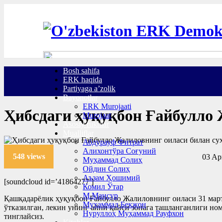
Bosh sahifa
ERK haqida
Partiyaga a’zolik
Bayonotlar
ERK Murojaati
Ҳибсдаги ҳуқуқбон Ғайбулло Ж
Murojaat
Asosiy ruknlar
Mualliflar
Абдурауф Фитрат
Алихонтўра Соғуний
548 views
03 Apr
Муҳаммад Солиҳ
Ойдин Солиҳ
Аъзам Ҳошимий
[soundcloud id=’41864277′]
Комил Ўтар
М.Мансур
Қашқадарёлик ҳуқуқбон Ғайбулло Жалиловнинг оиласи 31 март
Муҳаммад Бекжон
ўтказилган, лекин унинг айни қайси зонага ташланганлиги н
Нуруллоҳ Муҳаммад Рауфхон
тинглайсиз.