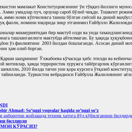
екистон мамлакат Конституциясининг ўн тўққиз йиллиги мунос
 Аммо умидлар пуч, орзулар сароб бўлиб чиқди. Тошкент режим
м, аммо номи кўпчиликга таниш бўлган сиёсий ва диний маҳбус
уқ фаоли, номини юқорида зикр этганимиз Ғайбулло Жалиловди
оналар маъмуриятидан бир мактуб олди ва унда таъкидланганид
зонага ташланганлиги мактубда айтилмаган. Бу ҳақида ҳуқуқбо
қбон ўз фаолиятини 2003 йилдан бошлаганди. Асосан диний мот
нии ҳам олиб борган.
 Қарши шаҳрининг Ўлжабоева кўчасида ҳибс этилди ва кейинчал
ний мотивлар, ҳамда террористик хуружга тайёргарлик кўрганли
 шекилли, 2010 йилда тағин уни қора курсига ўтқазиб конститу
о тайинланди. Туркистон вебрадиоси Ғайбулла Жалиловнинг аёл
NDI
hir Ahmad: So’nggi voqealar haqida so’nggi so’z
ини билдирди
ЁМОН КЎРАСИЗ?