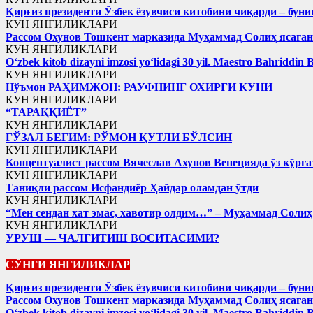
Қирғиз президенти Ўзбек ёзувчиси китобини чиқарди – буни
КУН ЯНГИЛИКЛАРИ
Рассом Охунов Тошкент марказида Муҳаммад Солиҳ яcага
КУН ЯНГИЛИКЛАРИ
Oʻzbek kitob dizayni imzosi yoʻlidagi 30 yil. Maestro Bahriddin 
КУН ЯНГИЛИКЛАРИ
Нўъмон РАҲИМЖОН: РАУФНИНГ ОХИРГИ КУНИ
КУН ЯНГИЛИКЛАРИ
“ТАРАҚҚИЁТ”
КУН ЯНГИЛИКЛАРИ
ГЎЗАЛ БЕГИМ: РЎМОН ҚУТЛИ БЎЛСИН
КУН ЯНГИЛИКЛАРИ
Концептуалист рассом Вячеслав Ахунов Венецияда ўз кўрга
КУН ЯНГИЛИКЛАРИ
Таниқли рассом Исфандиёр Ҳайдар оламдан ўтди
КУН ЯНГИЛИКЛАРИ
“Мен сендан хат эмас, хавотир олдим…” – Муҳаммад Соли
КУН ЯНГИЛИКЛАРИ
УРУШ — ЧАЛҒИТИШ ВОСИТАСИМИ?
СЎНГИ ЯНГИЛИКЛАР
Қирғиз президенти Ўзбек ёзувчиси китобини чиқарди – буни
Рассом Охунов Тошкент марказида Муҳаммад Солиҳ яcага
Oʻzbek kitob dizayni imzosi yoʻlidagi 30 yil. Maestro Bahriddin 