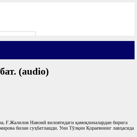
ат. (audio)
ра, Ғ.Жалилов Навоий вилоятидаги қамоқхоналардан бирига
емирова билан суҳбатлашди. Уни Тўлқин Қораевнинг лавҳасида