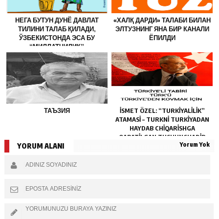
НЕГА БУТУН ДУНЁ ДАВЛАТ
«ХАЛҚ ДАРДИ» ТАЛАБИ БИЛАН
ТИЛИНИ ТАЛАБ ҚИЛАДИ,
ЭЛТУЗНИНГ ЯНА БИР КАНАЛИ
ЎЗБЕКИСТОНДА ЭСА БУ
ЁПИЛДИ
“МИЛЛАТЧИЛИК”
ҲИСОБЛАНАДИ?
ТАЪЗИЯ
İSMET ÖZEL: “TURKIYALILIK”
ATAMASI – TURKNI TURKIYADAN
HAYDAB CHIQARISHGA
QARATILGAN TUSHUNCHADIR
Yorum Yok
YORUM ALANI