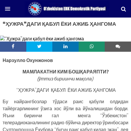
“ҲУЖРА”ДАГИ ҚАБУЛ ЁКИ АЖИБ ҲАНГОМА
Нарзулло Охунжонов
МАМЛАКАТНИ КИМ БОШҚАРАЯПТИ?
(ўттиз бириинчи мақола)
“ҲУЖРА”ДАГИ ҚАБУЛ ЁКИ АЖИБ ҲАНГОМА
Бу найрангбозлар тўдаси раис қабули олдидан
тайёргарликнинг ўзига хос йўли ва йўналишидан борди.
Яъни биринчи гал менга “Ўзбекистон”
телерадиоканалининг радио бўйича директор ўринбосари
Султонпошша Ёқубова “бугун раис қабул қилар экан”, дея