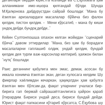
алланимани имо-ишора қилгандай бўлди. Шунда
М.Қалқонова дабдурустдан сайрай бошлади: “Мана бу
ёзилган аризалардаги масалалар бўйича биз фалон
қилдик, пистон қилдик. – Мени кўрсатиб, – мана бу киши
ундоқ дебди, бундоқ дебди…”
Кейин Султонпошша опахон келган жойидан “сценарий
бўича” давом эттирдилар: “Мана, биз ҳам бу борадаги
масалаларни гаплашиб олдик, ундай қилдик, бундай
қилдик дея турли важ-карсонлар келтириб, ҳаяжон билан
“нутқ” бошлади.
Раис деганнинг қабулига мен эмас, демак, асосан бу
иккала хонимча ёзилган экан, деган хулосага келдим. Шу
фикрлар хаёлимдан кечаркан, ҳақиқатдан ҳам қабулга
ёзилган мен бўлсам-да, фақат уларнинг учаласи бир-
бирига гап бермай сайрашаётганлигига ҳайрон қараб
ўтирардим. Бириси ундай деса, бириси бундай дейди.
Юрист фақат папкасини кўтариб кўрсатса, С.Ёқубова шу