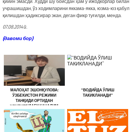
қийин эмасди. Худди шу боисдан ҳам у ижодкорлар билан
учрашишдан, ўз ходимларини яккама-якка, юзма-юз қабул
қилишдан ҳадиксирар экан, деган фикр туғилди, менда.
07.08.2014 й.
(давоми бор)
МАЛОҲАТ ЭШОНҚУЛОВА:
“ВОДИЙДА ЎЛИШ
ЎЗБЕКИСТОН РЕЖИМИ
ТАКИКЛАНАДИ”
ТАНҚИДИ ОРТИДАН
YOUTUBE’ДАГИ КАНАЛИМ
ЁПИЛДИ