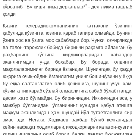
кўрсатиб: “Бу киши нима дерканлар?” – дея луқма ташлаб
қолди.
Қизиғи, телерадиокомпаниянинг каттакони ўзининг
қабулида кўзингга, юзинга қараб гапира олмайди. Бунинг
ўзига хос ва ўзига мос сабаблари бор. Чунки, олғирликда
ва талон-тарожлик бобида биринчи рақамга айланган бу
раҳбарнинг кўпгина кирдикорларидан хабардор
эканлигимдан у-да бохабар. Бу борада олдинги
мақолаларимнинг бирида ёзгандим. Шунингдек, бу ҳақда
юқорига очиқ-ойдин ёзганлигим унинг боши-кўзини у ёққа
бу ёққа салтанглатиб олиб қочишига, шунинг учун ҳам
кўзимга тик қараб сўзлай олмаслигига сабаб бўлаётганди,
десам хато бўлмайди. Бу биринчидан. Иккинчидан эса, у
мажбур бўлганидан, ўлганининг кунидан қабул этишга
маҳкум эканлигидан ҳам шундай йўл тутаётганлиги сир
эмас эди. Негаки, Ходжаев раҳбар бўлиб келганидан
кейин нафақат ходимларни, ижодкорларни қатағон-қувғин
қилиш ишларини олиб борди, балки, давлат бюджетидан