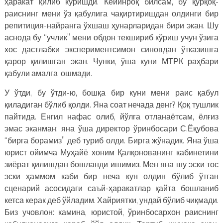
ҳаракат қилиб кўришди. Кейинроқ билсам, бу қўрқоқ-
раиснинг мени ўз қабулига чақиртиришдан олдинги бир
репитиция-найранга ўхшаш ҳунарларидан бири экан. Шу
аснода бу “учлик” мени обдон текшириб кўриш учун ўзига
хос дастлабки экспериментсимон синовдан ўтказишга
қарор қилишган экан. Чунки, ўша куни МТРК раҳбари
қабули амалга ошмади.
У ўтди, бу ўтди-ю, бошқа бир куни мени раис қабул
қиладиган бўлиб қолди. Яна соат нечада денг? Қоқ тушлик
пайтида. Енгил нафас олиб, йўлга отланаётсам, ёлғиз
эмас эканман: яна ўша директор ўринбосари С.Ёқубова
“бирга борамиз” деб туриб олди. Бирга жўнадик. Яна ўша
юрист ойимча Муҳайё хоним Қалқонованинг кабинетини
зиёрат қилишдан бошланди ишимиз. Мен яна шу эски тос
эски ҳаммом каби бир неча кун олдин бўлиб ўтган
сценарий асосидаги саъй-ҳаракатлар қайта бошланиб
кетса керак деб ўйладим. Хайриятки, ундай бўлиб чиқмади.
Биз учовлон: камина, юристой, ўринбосархон раиснинг