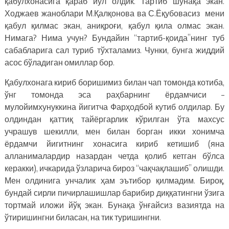
қабулхонасига қараб йўл олдик. Тартиб шунақа экан.
Ходжаев жаноблари М.Қалқонова ва С.Ёқубовасиз мени
қабул қилмас экан, аниқроғи, қабул қила олмас экан.
Нимага? Нима учун? Бундайин “тартиб-қоида”нинг туб
сабабларига сал туриб тўхталамиз. Чунки, бунга жиддий
асос бўладиган омиллар бор.
Қабулхонага кириб боришимиз билан чап томонда котиба,
ўнг томонда эса раҳбарнинг ёрдамчиси –
мулойимхунуккина йигитча Фарҳодбой кутиб олдилар. Бу
олдиндан қаттиқ тайёргарлик кўрилган ўта махсус
учрашув шекилли, мен билан борган икки хонимча
ёрдамчи йигитнинг хонасига кириб кетишиб (яна
алланималардир назардан четда қолиб кетган бўлса
керакки), ичкарида ўзларича бироз “чақчақлашиб” олишди.
Мен олдинига унчалик ҳам эътибор қилмадим. Бироқ,
бундай сирли пичирлашишлар барибир диққатингни ўзига
тортмай иложи йўқ экан. Бунақа ўнғайсиз вазиятда на
ўтиришингни биласан, на тик туришингни.