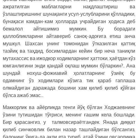
ажратилган маблағларни нақдлаштириш ва
ўзлаштиришнинг шунақанги усул-услубларини қўлладики,
бунақаси камдан-кам ҳолларда учрайдиган ҳодиса деб
бемалол айтишимиз мумкин. Бу борадаги
қаллобликларини айтавериб саноқ-адоғига етиш анча
мушкул. Шахсан унинг томонидан ўтказилган қаттиқ
тазйиқ ва таҳдид, босимлардан кейин бир неча таниқли
мутахассис ва ижодкор ходимларнинг ҳаттоки, ҳаётдан кўз
юмганлигини энди қандай оқлаш мумкин бўларкин?.. Ана
шундай нохуш-фожиавий ҳолатларнинг ўзиёқ бу
одамнинг ўз ходимлари кўзига тик қараб гаплаша
олмайдиган даражада бошини хам қилиб қилиб қўйган
бўлса ажаб эмас…
Маккорлик ва айёрликда тенги йўқ бўлган Ходжаевнинг
ўзини тутишидан тўғриси, менинг ғашим кела бошлади.
Бир қарасангиз, у талмовсираётгандек. Янада диққат
қилиб синчковлик билан назар ташлайдиган бўлсангиз,
балонинг ўқига-да ақли ета туриб, атай ўзини овсарликка