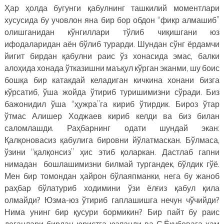
Ҳар ҳолда бугунги қабулнинг ташкилий моментлари
хусусида бу учовлон яна бир бор обдон “фикр алмашиб”
олишганидан кўнгиллари тўлиб чиқишгани юз
ифодаларидан аён бўлиб турарди. Шундан сўнг ёрдамчи
йигит бирдан қабулни раис ўз хонасида эмас, балки
алоҳида хонада ўтказишни маъқул кўрган эканми, шу боис
бошқа бир катакдай келадиган кичкина хонани бизга
кўрсатиб, ўша жойда ўтириб туришимизни сўради. Биз
бажонидил ўша “ҳужра”га кириб ўтирдик. Бироз ўтар
ўтмас Алишер Ходжаев кириб келди ва биз билан
саломлашди. Раҳбарнинг одати шундай экан:
Қалқоновасиз қабулига бировни йўлатмаскан. Бўлмаса,
ўзини “қалқонсиз” ҳис этиб қоларкан. Дастлаб гапни
нимадан бошлашимизни билмай тургандек, бўлдик гўё.
Мен бир томондан ҳайрон бўлаяпманки, нега бу жаноб
раҳбар бўлатуриб ходимини ўзи ёлғиз қабул қила
олмайди? Юзма-юз ўтириб гаплашишга нечун чўчийди?
Нима унинг бир қусури бормикин? Бир пайт бу раис
деганлари бирдан юристга юзланди ва С.Ёқубовага ҳам