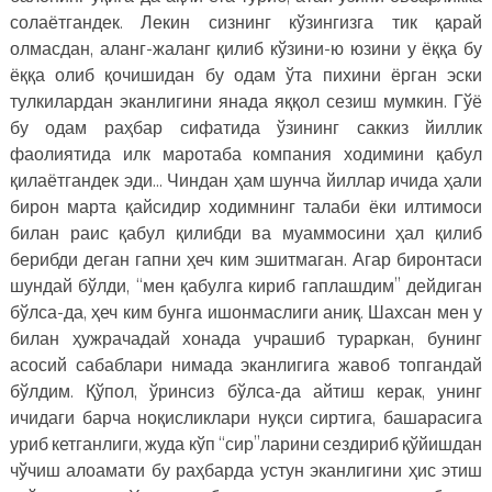
солаётгандек. Лекин сизнинг кўзингизга тик қарай
олмасдан, аланг-жаланг қилиб кўзини-ю юзини у ёққа бу
ёққа олиб қочишидан бу одам ўта пихини ёрган эски
тулкилардан эканлигини янада яққол сезиш мумкин. Гўё
бу одам раҳбар сифатида ўзининг саккиз йиллик
фаолиятида илк маротаба компания ходимини қабул
қилаётгандек эди… Чиндан ҳам шунча йиллар ичида ҳали
бирон марта қайсидир ходимнинг талаби ёки илтимоси
билан раис қабул қилибди ва муаммосини ҳал қилиб
берибди деган гапни ҳеч ким эшитмаган. Агар биронтаси
шундай бўлди, “мен қабулга кириб гаплашдим” дейдиган
бўлса-да, ҳеч ким бунга ишонмаслиги аниқ. Шахсан мен у
билан ҳужрачадай хонада учрашиб тураркан, бунинг
асосий сабаблари нимада эканлигига жавоб топгандай
бўлдим. Қўпол, ўринсиз бўлса-да айтиш керак, унинг
ичидаги барча ноқисликлари нуқси сиртига, башарасига
уриб кетганлиги, жуда кўп “сир”ларини сездириб қўйишдан
чўчиш алоамати бу раҳбарда устун эканлигини ҳис этиш