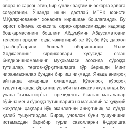
овора-ю сарсон этиб, бир кунлик вақтимни бекорга ҳавога
совурганди. Ўшанда ишни дастлаб МТРК юристи
М.Қалқонованинг хонасига киришдан бошлагандик. Бу
юрист ойимча хонасига кирар-кирмасимиздан кадрлар
бошқармасининг бошлиғи Абдумўмин Абдусаматовни
телефон орқали тезда чақиртириб, ҳе йўқ бе йўқ, дарҳол
“разбор”ларини бошлаб юборишганди. Яъни
Ходжаевнинг кирдикорлари хусусида ёзган
билдиришномамнинг муҳокамаси асосида сўроққа
тутишлар, тергов-қўрқитишларга зўр беришди. Минг
чиранмасинлар бундан бир иш чиқмади. Янада аниқроқ
айтганда чиқариша олишмади. Қўполроқ, қўрсроқ
тушунтирганда қўрқитиш услуби натижасиз якунланди. Бу
учала “хизматкор”га президентга ёзилган масалалар
бўйича мени сўроққа тутишларига на маънавий ва ҳуқуқий
жиҳатдан ҳақлари йўқ эканлигини аниқ-тиниқ ва лўнда
қилиб тушунтирдим. Бироқ, учовлон буни тушунишни
истамасдан барибир турли саволларни ёғдиришга