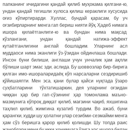
папканинг ичидагини қандай қилиб муҳокама қилгани-ю,
ундан қандай тегишли хулоса қилиш кераклиги хусусида
оғиз кўпиртирарди. Хуллас, бундай қарасам, бу уч
оғзибирларнинг менга гап бериш нияти йўқ. Ҳадеб нимага
ишора қилаётганлиги-ю ва бундан нима мақсад
кўзлангани, ундан қандай натижа-эффект
кутаётганлигини англай бошладим. Уларнинг асл
муддаоси нима эканлиги ўз-ўзидан ойдинлаша бошлади.
Инсон буни билиши, англаши учун унчалик ҳам ақлли
бўлиши шарт эмас эди, аслида. Бу шоввозлар бир-бирига
қилган имо-ишораларидаёқ кўп нарсаларни сездиришиб
қўйишаяпти. Мен эса, қани булар қайси нуқтада ўзаро
суҳбатларини тўхтатишаркин, дея уларнинг оғзидан
чиққан ҳар бир гап-сўзининг ҳар томонлама маъно-
мазмунига кўпроқ диққат қилиб, мағзини чақиб, яхшигина
таҳлил қилиб, жимгина кузатиб турдим. Во ажаб, буни
қарангки, худди шу ҳолатни улар сезибми-сезмайми менга
ҳам сўз беришга қарор қилиб қолишди. Шу топда раис
жаноблари мени бу икки хонимчага ўзига хос ишора билан