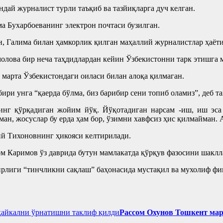
дай журналист турли таъқиб ва тазйиқларга дуч келган.
а Бухарбоеванинг электрон почтаси бузилган.
, Галима билан ҳамкорлик қилган маҳаллий журналистлар ҳаёти
молова бир неча таҳдидлардан кейин Ўзбекистонни тарк этишга 
 марта Ўзбекистондаги оиласи билан алоқа қилмаган.
ири унга “қаерда бўлма, биз барибир сени топиб оламиз”, деб та
енинг қўрқадиган жойим йўқ. Йўқотадиган нарсам -иш, иш эса
ан, жосуслар бу ерда ҳам бор, ўзимни хавфсиз ҳис қилмайман.
ий Тихоновнинг ҳикояси келтирилади.
м Каримов ўз даврида бутун мамлакатда қўрқув фазосини шаклл
рлиги “тинчликни сақлаш” баҳонасида мустақил ва мухолиф фи
Рассом Охунов Тошкент ма