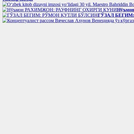
Нўъмо
ГЎЗАЛ БЕГИМ