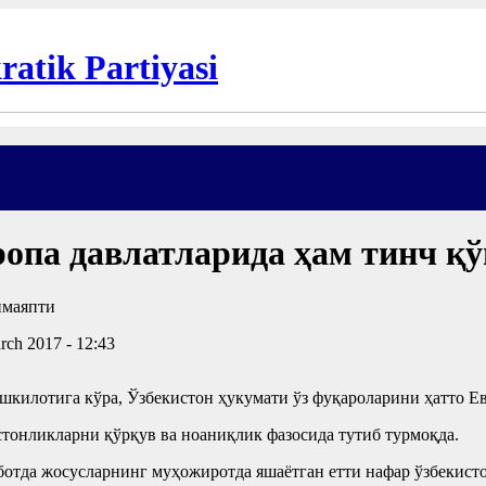
опа давлатларида ҳам тинч қ
rch 2017 - 12:43
ашкилотига кўра, Ўзбекистон ҳукумати ўз фуқароларини ҳатто Е
тонликларни қўрқув ва ноаниқлик фазосида тутиб турмоқда.
оботда жосусларнинг муҳожиротда яшаётган етти нафар ўзбекисто