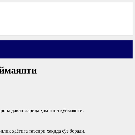
ўймаяпти
вропа давлатларида ҳам тинч қўймаяпти.
нлик ҳаётига таъсири ҳақида сўз боради.