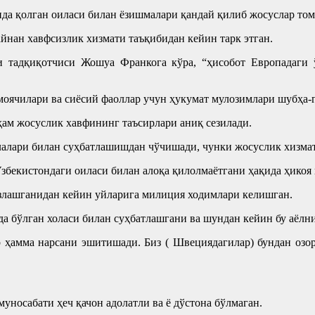
нда қолган оиласи билан ёзишмалари қандай қилиб жосуслар то
йнан хавфсизлик хизмати таъқибидан кейин тарк этган.
тадқиқотчиси Жошуа Франкога кўра, “ҳисобот Европадаги ў
моячилари ва сиёсий фаоллар учун ҳукумат мулозимлари шубҳа-
ам жосуслик хавфининг таъсирлари аниқ сезилади.
илалари билан суҳбатлашишдан чўчишади, чунки жосуслик хизма
збекистондаги оиласи билан алоқа қилолмаётгани ҳақида ҳикоя
ўзлашганидан кейин уйларига милиция ходимлари келишган.
да бўлган холаси билан суҳбатлашгани ва шундан кейин бу аёлн
ар ҳамма нарсани эшитишади. Биз ( Швециядагилар) бундан озо
уносабати ҳеч қачон адолатли ва ё дўстона бўлмаган.