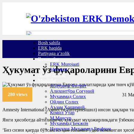
Bosh sahifa
ERK haqida
Partiyaga a’zolik
Bayonotlar
ERK Murojaati
Ҳукумат ўз фуқароларини Евр
Murojaat
Asosiy ruknlar
Mualliflar
Абдурауф Фитрат
Алихонтўра Соғуний
280 views
31 Ma
Муҳаммад Солиҳ
Ойдин Солиҳ
Аъзам Ҳошимий
Аmnesty International (Амнести Интернейшнл) инсон ҳақлари т
Комил Ўтар
М.Мансур
Янги ҳисоботда айтилишича, ҳукумат муҳожирликдаги ўзбекис
Муҳаммад Бекжон
Нуруллоҳ Муҳаммад Рауфхон
‘Биз сизни қаерда бўлсангиз ҳам топамиз”, деб номланган ҳис