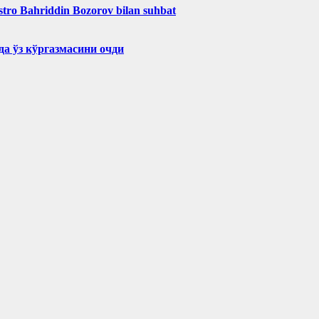
aestro Bahriddin Bozorov bilan suhbat
а ўз кўргазмасини очди