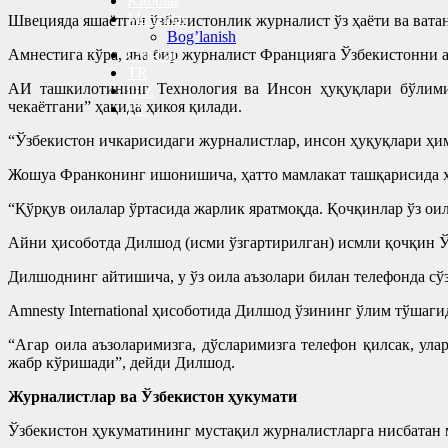
Kitoblar
Manzillar
Швецияда яшаётган ўзбекистонлик журналист ўз ҳаёти ва вата
Bog’lanish
Амнестига кўра, яна бир журналист Францияга Ўзбекистонни а
Cyr-Lat
TR
АИ ташкилотининг Технология ва Инсон ҳуқуқлари бўлими 
O’Z
чекаётгани” ҳақида ҳикоя қилади.
РУ
“Ўзбекистон ичкарисидаги журналистлар, инсон ҳуқуқлари ҳи
Жошуа Франконинг ишонишича, ҳатто мамлакат ташқарисида ҳ
“Қўрқув оилалар ўртасида жарлик яратмоқда. Қочқинлар ўз о
Айни ҳисоботда Дилшод (исми ўзгартирилган) исмли қочқин Ў
Дилшоднинг айтишича, у ўз оила аъзолари билан телефонда с
Amnesty International ҳисоботида Дилшод ўзининг ўлим тўшаги
“Агар оила аъзоларимизга, дўсларимизга телефон қилсак, ул
жабр кўришади”, дейди Дилшод.
Журналистлар ва Ўзбекистон ҳукумати
Ўзбекистон ҳукуматининг мустақил журналистларга нисбатан м