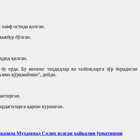
 хавф остида қолган.
мажбур бўлган.
ҳдид қилган.
 бу ерда. Бу менинг таҳдидлар ва тазйиқларга зўр берадиган
 Аммо қўрқмайман”, дейди.
антирган.
крдагиларга қарши курашган.
рказида Муҳаммад Солиҳ яcаган ҳайкални ўрнатишни