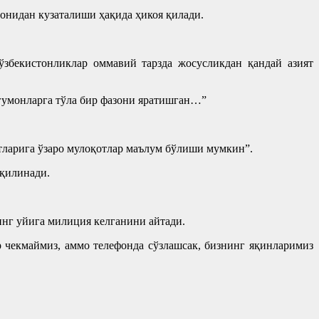
монидан кузаталиши ҳақида ҳикоя қилади.
збекистонликлар оммавий тарзда жосусликдан қандай азият
гумонларга тўла бир фазони яратишган…”
тларига ўзаро мулоқотлар маълум бўлиши мумкин”.
 қилинади.
инг уйига милиция келганини айтади.
р чекмаймиз, аммо телефонда сўзлашсак, бизнинг яқинларимиз