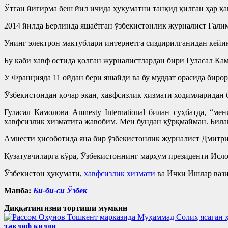
Ўтган йигирма беш йил ичида ҳукуматни танқид қилган ҳар қан
2014 йилда Берлинда яшаётган ўзбекистонлик журналист Галим
Унинг электрон мактублари интернетга сиздирилганидан кейин
Бу каби хавф остида қолган журналистлардан бири Гуласал Ка
У Францияда 11 ойдан бери яшайди ва бу муддат орасида бирор
Ўзбекистондан қочар экан, хавфсизлик хизмати ходимларидан б
Гуласал Камолова Amnesty International билан суҳбатда, “м
хавфсизлик хизматига жавобим. Мен бундан қўрқмайман. Билам
Амнести ҳисоботида яна бир ўзбекистонлик журналист Дмитр
Кузатувчиларга кўра, Ўзбекистоннинг марҳум президенти Исло
Ўзбекистон ҳукумати,
хавфсизлик хизмати
ва Ички Ишлар вази
Манба:
Би-би-си Ўзбек
Диққатингизни тортиши мумкин
таклиф қилди