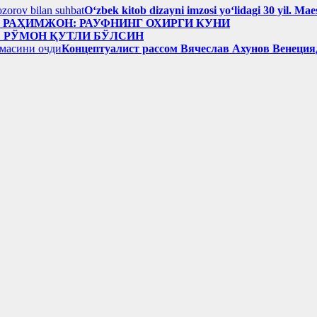
Oʻzbek kitob dizayni imzosi yoʻlidagi 30 yil. M
н РАҲИМЖОН: РАУФНИНГ ОХИРГИ КУНИ
: РЎМОН ҚУТЛИ БЎЛСИН
Концептуалист рассом Вячеслав Ахунов Венецияд