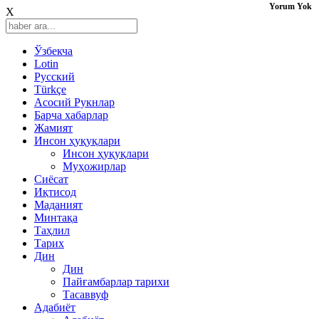
Yorum Yok
X
Ўзбекча
Lotin
Русский
Türkçe
Асосий Рукнлар
Барча хабарлар
Жамият
Инсон ҳуқуқлари
Инсон ҳуқуқлари
Муҳожирлар
Сиёсат
Иқтисод
Mаданият
Минтақа
Таҳлил
Тарих
Дин
Дин
Пайғамбарлар тарихи
Тасаввуф
Адабиёт