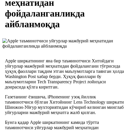
меҳнатидан
фойдаланганликда
айбланмоқда
Apple ширкатининг яна бир таъминотчиси Хитойдаги
уйғурлар мажбурий меҳнатидан фойдалангани тўғрисида
ҳуқуқ фаоллари тақдим этган маълумотларга таянган ҳолда
Washington Post хабар берди. Ҳуқуқ фаоллари бу
маълумотларни Tech Transparency Project лойиҳаси
доирасида қўлга киритган.
Газетанинг ёзишича, iPhoneнинг узоқ йиллик
таъминотчиси бўлган Хитойнинг Lens Technology ширкати
Шинжон-Уйғур мухториятидан кўчириб келинган минглаб
уйғурларни мажбурий меҳнатга жалб қилган.
Бунга қадар Apple ширкатининг камида тўртта
таъминотчиси уйғурлар мажбурий меҳнатидан