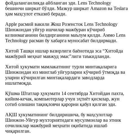
фойдаланганликда айбланган эди. Lens Technology
бешинчи ширкат бўлди. Мазкур ширкат Amazon ва Teslaга
ҳам маҳсулот етказиб беради.
Apple расмий вакили Жош Розенсток Lens Technology
Шинжондан уйғур ишчилар мажбуран кўчириб
келинмаганини билдирганини маълум қилди. Аммо Lens
Technology расман бу хабарга муносабат билдирмади.
Хитой Ташқи ишлар вазирлиги баёнотида эса “Хитойда
мажбурий меҳнат мавжуд эмас”лиги таъкидланди.
Хитой ҳукумати мамлакатнинг турли минтақаларига
Шинжондан юз минглаб уйғурларни кўчириб ўтмоқда ва
уларни кўчирилган минтақалардаги заводларда
ишлатмоқда.
Қўшма Штатлар ҳукумати 14 сентябрда Хитойдан пахта,
кийим-кечак, компьютерлар учун эҳтиёт қисмлар, жун
сотиб олишни тақиқловчи қарорни қабул қилган эди.
АҚШ ҳукуматининг билдиришича, бу маҳсулотлар
Шинжон-Уйғур мухториятидаги мусулмонлар ва этник
озчиликлар мажбурий меҳнати оқибатида ишлаб
чиқарилган.