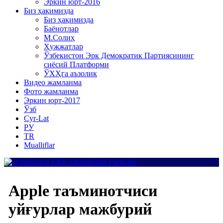
Эркин юрт-2016
Биз ҳақимизда
Биз ҳақимизда
Баёнотлар
М.Солиҳ
Ҳужжатлар
Ўзбекистон Эрк Демократик Партиясининг
сиёсий Платформи
ЎХҲга аъзолик
Видео жамланма
Фото жамланма
Эркин юрт-2017
Ўзб
Cyr-Lat
РУ
TR
Mualliflar
Apple таъминотчиси
уйғурлар мажбурий