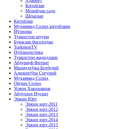
Адабиёт
Китоблар
Мозийдан садо
Шеърлар
Китоблар
Муҳаммад Солиҳ китоблари
Йўлнома
Туркистон шуури
Буюклар бисотидан
TurkistonTV
Публицистика
Туркистон жадидлари
Абдурауф Фитрат
Маҳмудхўжа Беҳбудий
Алихонтўра Соғуний
Муҳаммад Солиҳ
Ойдин Солиҳ
Усмон Ҳақназаров
Абдуллоҳ Нусрат
Эркин Юрт
Эркин юрт-2011
Эркин юрт-2012
Эркин юрт-2013
Эркин юрт-2014
Эркин юрт-2015