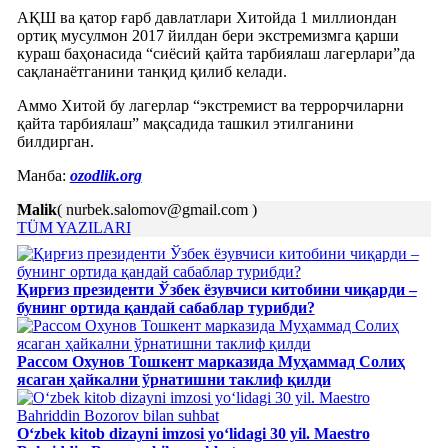
АҚШ ва қатор ғарб давлатлари Хитойда 1 миллиондан
ортиқ мусулмон 2017 йилдан бери экстремизмга қарши
кураш баҳонасида “сиёсий қайта тарбиялаш лагерлари”да
сақланаётганини танқид қилиб келади.
Аммо Хитой бу лагерлар “экстремист ва террорчиларни
қайта тарбиялаш” мақсадида ташкил этилганини
билдирган.
Манба:
ozodlik.org
Malik
( nurbek.salomov@gmail.com )
TÜM YAZILARI
Қирғиз президенти Ўзбек ёзувчиси китобини чиқарди –
бунинг ортида қандай сабаблар турибди?
Рассом Охунов Тошкент марказида Муҳаммад Солиҳ
яcаган ҳайкални ўрнатишни таклиф қилди
Oʻzbek kitob dizayni imzosi yoʻlidagi 30 yil. Maestro