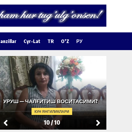
anzillar
Cyr-Lat
TR
O’Z
РУ
ҚИРҒИ
УРУШ — ЧАЛҒИТИШ ВОСИТАСИМИ?
ЁЗУВЧ
БУНИН
КУН ЯНГИЛИКЛАРИ
САБАБ
10
/
10