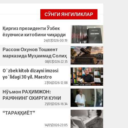
СЎНГИ ЯНГИЛИКЛАР
Қирғиз президенти Ўзбек
ёзувчиси китобини чиқарди
– бунинг ортида қандай
24/07/2026-00:19
сабаблар турибди?
Рассом Охунов Тошкент
марказида Муҳаммад Солиҳ
яcаган ҳайкални ўрнатишни
08/07/2026-22:35
таклиф қилди
Oʻzbek kitob dizayni imzosi
yoʻlidagi 30 yil. Maestro
Bahriddin Bozorov bilan suhbat
27/06/2026-12:08
Нўъмон РАҲИМЖОН:
РАУФНИНГ ОХИРГИ КУНИ
25/05/2026-16:34
“ТАРАҚҚИЁТ”
14/05/2026-23:05