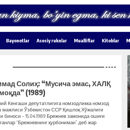
Bayonotlar
Asosiy ruknlar
Mualliflar
Kitoblar
M
мад Солиҳ: “Мусича эмас, ХАЛҚ
моқда” (1989)
Р
“МЕН СЕНДАН ХАТ ЭМАС, ХАВОТИР
ОЛДИМ…” – МУҲАММАД СОЛИҲ
ий Кенгаши депутатлигига номзодликка номзод
ШЕЪРИГА БАСТАЛАНГАН ҚЎШИҚ
ш мажлиси Ўзбекистон ССР Қишлоқ Хўжалиги
КУН ЯНГИЛИКЛАРИ
и биноси – 15.04.1989 Брежнев замонида ошиғи
ганлар “Брежневнинг қурбониман” деб жар
лар. Рашидов қозонини ялаган улар, Рашидов