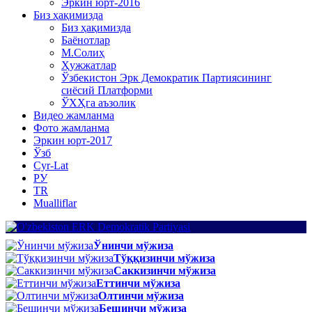
Эркин юрт-2016
Биз ҳақимизда
Биз ҳақимизда
Баёнотлар
М.Солиҳ
Ҳужжатлар
Ўзбекистон Эрк Демократик Партиясининг
сиёсий Платформи
ЎХҲга аъзолик
Видео жамланма
Фото жамланма
Эркин юрт-2017
Ўзб
Cyr-Lat
РУ
TR
Mualliflar
Ўнинчи мўжиза
Тўққизинчи мўжиза
Саккизинчи мўжиза
Еттинчи мўжиза
Олтинчи мўжиза
Бешинчи мўжиза