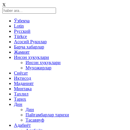
X
Ўзбекча
Lotin
Русский
Türkçe
Асосий Рукнлар
Барча хабарлар
Жамият
Инсон ҳуқуқлари
Инсон ҳуқуқлари
Муҳожирлар
Сиёсат
Иқтисод
Mаданият
Минтақа
Таҳлил
Тарих
Дин
Дин
Пайғамбарлар тарихи
Тасаввуф
Адабиёт