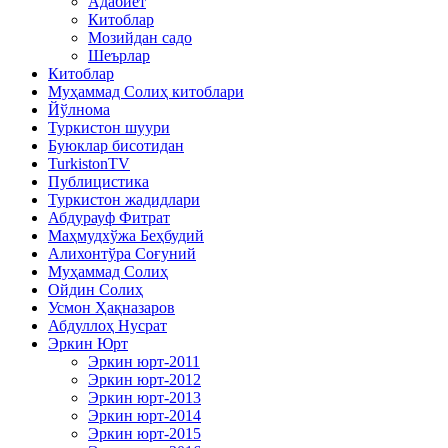
Адабиёт
Китоблар
Мозийдан садо
Шеърлар
Китоблар
Муҳаммад Солиҳ китоблари
Йўлнома
Туркистон шуури
Буюклар бисотидан
TurkistonTV
Публицистика
Туркистон жадидлари
Абдурауф Фитрат
Маҳмудхўжа Беҳбудий
Алихонтўра Соғуний
Муҳаммад Солиҳ
Ойдин Солиҳ
Усмон Ҳақназаров
Абдуллоҳ Нусрат
Эркин Юрт
Эркин юрт-2011
Эркин юрт-2012
Эркин юрт-2013
Эркин юрт-2014
Эркин юрт-2015