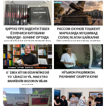
ҚИРҒИЗ ПРЕЗИДЕНТИ ЎЗБЕК
РАССОМ ОХУНОВ ТОШКЕНТ
ЁЗУВЧИСИ КИТОБИНИ
МАРКАЗИДА МУҲАММАД
ЧИҚАРДИ – БУНИНГ ОРТИДА
СОЛИҲ ЯCАГАН ҲАЙКАЛНИ
ҚАНДАЙ САБАБЛАР ТУРИБДИ?
ЎРНАТИШНИ ТАКЛИФ ҚИЛДИ
OʻZBEK KITOB DIZAYNI IMZOSI
НЎЪМОН РАҲИМЖОН:
YOʻLIDAGI 30 YIL. MAESTRO
РАУФНИНГ ОХИРГИ КУНИ
BAHRIDDIN BOZOROV BILAN
SUHBAT