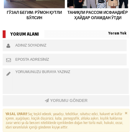
ГЎЗАЛ БЕГИМ: РЎМОН ҚУТЛИ
ТАНИҚЛИ РАССОМ ИСФАНДИЁР
БЎЛСИН
ҲАЙДАР ОЛАМДАН ЎТДИ
Yorum Yok
YORUM ALANI
YORUMU GÖNDER
YASAL UYARI!
Suç teşkil edecek, yasadışı, tehditkar, rahatsız edici, hakaret ve küfür
içeren, aşağılayıcı, küçük düşürücü, kaba, pornografik, ahlaka aykırı, kişilik haklarına
zarar verici ya da benzeri niteliklerde içeriklerden doğan her türlü mali, hukuki, cezai,
idari sorumluluk içeriği gönderen kişiye aittir.