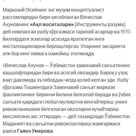
Марказий Осиёнинг энг муҳим концептуалист
рассомларидан бири ҳисобланган Вячеслав
Ахуновнинг
«Ақл воситалари»
(Инструменты разума)
деб номланган ушбу кўргазмаси тарихий асарлар ва 1970-
йиллардаги эскизлар асосида яратилган янги
инсталлацияларни бирлаштирган. Уларнинг аксарияти
илк бор кенг оммага намойиш этилмоқда.
«Вячеслав Ахунов — Ўзбекистон замонавий санъатининг
кашшофларидан бири ва асосий овозидир. Бироқ у узоқ
вақт давомида эътибордан четда қолиб келган эди. Ушбу
кўргазма Тошкентдаги Замонавий санъат маркази
фаолиятининг биринчи йилини белгилаб беради ва ўзбек
санъати ҳақидаги глобал мулоқотни кенгайтириш, унинг
ривожланишини белгилаган овозларни кучайтириш
миссиясини акс эттиради», — деб таъкидлади Ўзбекистон
Маданият ва санъатни ривожлантириш жамғармаси
раиси
Гаянэ Умерова
.