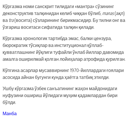
Кўргазма номи санскрит тилидаги «мантра» сўзининг
деконструктив талқинидан келиб чиққан бўлиб,
manas
(ақл)
ва
tra
(восита) сўзларининг бирикмасидир. Бу тилни онг ва
ўзгариш воситаси сифатида талқин қилади.
Кўргазма хронологик тартибда эмас, балки цензура,
бюрократик тўсиқлар ва институционал қўллаб-
қувватлашнинг йўқлиги туфайли ўнлаб йиллар давомида
амалга оширилмай қолган лойиҳалар атрофида қурилган.
Кўпгина асарлар мусаввирнинг 1970-йиллардаги ғоялари
асосида айнан бугунги кунда ҳаётга татбиқ этилди.
Ушбу кўргазма ўзбек санъатининг жаҳон майдонидаги
нуфузини ошириш йўлидаги муҳим қадамлардан бири
бўлди.
Манба