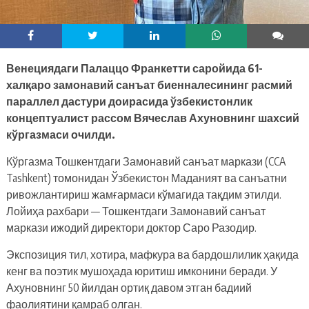
Венециядаги Палаццо Франкетти саройида 61-
халқаро замонавий санъат биенналесининг расмий
параллел дастури доирасида ўзбекистонлик
концептуалист рассом Вячеслав Ахуновнинг шахсий
кўргазмаси очилди.
Кўргазма Тошкентдаги Замонавий санъат маркази (CCA
Tashkent) томонидан Ўзбекистон Маданият ва санъатни
ривожлантириш жамғармаси кўмагида тақдим этилди.
Лойиҳа рахбари — Тошкентдаги Замонавий санъат
маркази ижодий директори доктор Саро Разодир.
Экспозиция тил, хотира, мафкура ва бардошлилик ҳақида
кенг ва поэтик мушоҳада юритиш имконини беради. У
Ахуновнинг 50 йилдан ортиқ давом этган бадиий
фаолиятини қамраб олган.