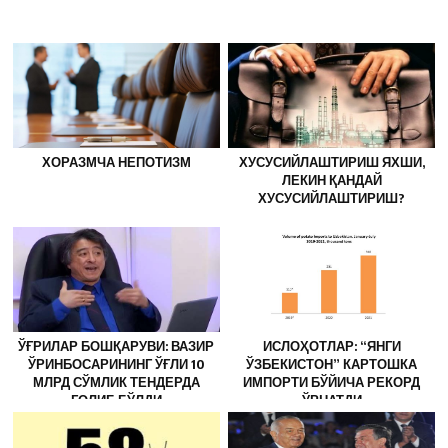
ХОРАЗМЧА НЕПОТИЗМ
ХУСУСИЙЛАШТИРИШ ЯХШИ,
ЛЕКИН ҚАНДАЙ
ХУСУСИЙЛАШТИРИШ?
ЎҒРИЛАР БОШҚАРУВИ: ВАЗИР
ИСЛОҲОТЛАР: “ЯНГИ
ЎРИНБОСАРИНИНГ ЎҒЛИ 10
ЎЗБЕКИСТОН” КАРТОШКА
МЛРД СЎМЛИК ТЕНДЕРДА
ИМПОРТИ БЎЙИЧА РЕКОРД
ҒОЛИБ БЎЛДИ
ЎРНАТДИ