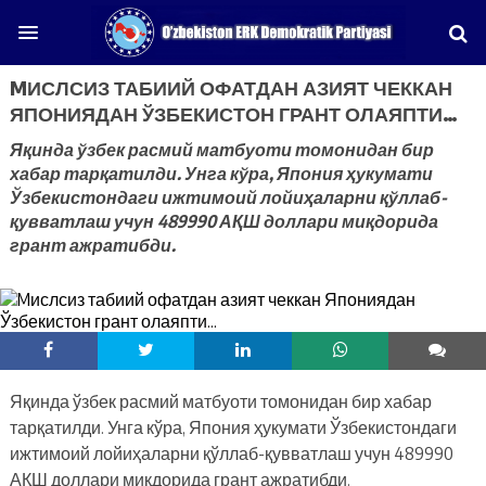
MИСЛСИЗ ТАБИИЙ ОФАТДАН АЗИЯТ ЧЕККАН
ЯПОНИЯДАН ЎЗБЕКИСТОН ГРАНТ ОЛАЯПТИ…
Яқинда ўзбек расмий матбуоти томонидан бир
хабар тарқатилди. Унга кўра, Япония ҳукумати
Ўзбекистондаги ижтимоий лойиҳаларни қўллаб-
қувватлаш учун 489990 АҚШ доллари миқдорида
грант ажратибди.
Яқинда ўзбек расмий матбуоти томонидан бир хабар
тарқатилди. Унга кўра, Япония ҳукумати Ўзбекистондаги
ижтимоий лойиҳаларни қўллаб-қувватлаш учун 489990
АҚШ доллари миқдорида грант ажратибди.