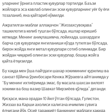
уларнинг ўрнига пластик қувурлар тортилди. Баъзи
жойларга эса кавлаб олинган эски қувурларнинг уёғ бу ёғи
тозаланиб, яна қайтариб кўмилди.
Ажратилган маблағ аллақачон “Жиззахсувоқава”
ташкилотига келиб тушган бўлсада, ишлар юришиб
кетмади. Менинг аниқлашимча, лойихада, шахардаги
барча сув қувурлари янгиланиши кўзда тутилган бўлсада,
бирон жойда янги метал қувурлари сотиб олинмади. Бир
жойдан чиқариб олинган эски қувурлар, бошқа жойга
қайта ётқизилди.
Бу хақда мен ўша пайтдаги шахар хокимининг қурилиш ва
саноат бўйича ўринбосари Кенжа Жўраевга айтганимда у
“Бу менинг ихтиёримда эмас, бу масала шахсан вилоят
хокими ва бош вазир Шавкат Мирзиёев қўлида” деганди.
Қисқаси, мана орадан 10 йил ўтган бўлсада, Гулистон,
Жиззах ва Карши ахолиси халигача ичимлик сувига
ёлчигани йўқ. Осиё тараққиёт банкининг маблағи хақида