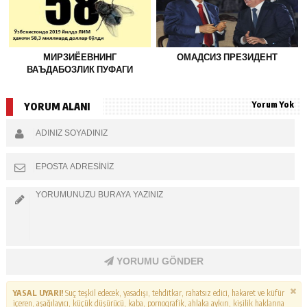
МИРЗИЁЕВНИНГ
ОМАДСИЗ ПРЕЗИДЕНТ
ВАЪДАБОЗЛИК ПУФАГИ
Yorum Yok
YORUM ALANI
YORUMU GÖNDER
YASAL UYARI!
Suç teşkil edecek, yasadışı, tehditkar, rahatsız edici, hakaret ve küfür
içeren, aşağılayıcı, küçük düşürücü, kaba, pornografik, ahlaka aykırı, kişilik haklarına