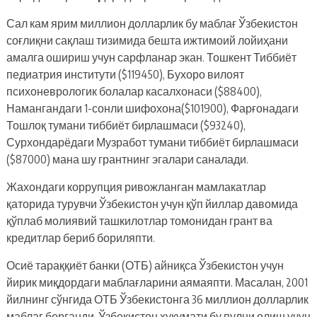
Сал кам ярим миллион долларлик бу маблағ Ўзбекистон
соғлиқни сақлаш тизимида бешта ижтимоий лойиҳани
амалга ошириш учун сарфланар экан. Тошкент Тиббиёт
педиатрия институти ($119450), Бухоро вилоят
психоневрологик болалар касалхонаси ($88400),
Намангандаги 1-сонли шифохона($101900), Фарғонадаги
Тошлоқ тумани тиббиёт бирлашмаси ($93240),
Сурхондарёдаги Музработ тумани тиббиёт бирлашмаси
($87000) мана шу грантнинг эгалари саналади.
Жахондаги коррупция ривожланган мамлакатлар
қаторида турувчи Ўзбекистон учун қўп йиллар давомида
қўплаб молиявий ташкилотлар томонидан грант ва
кредитлар бериб бориляпти.
Осиё тараққиёт банки (ОТБ) айниқса Ўзбекистон учун
йирик миқдордаги маблағларини аямаяпти. Масалан, 2001
йилнинг сўнгида ОТБ Ўзбекистонга 36 миллион долларлик
маблағ берганди. Ўзбекистон хукумати бу пулни олиш учун