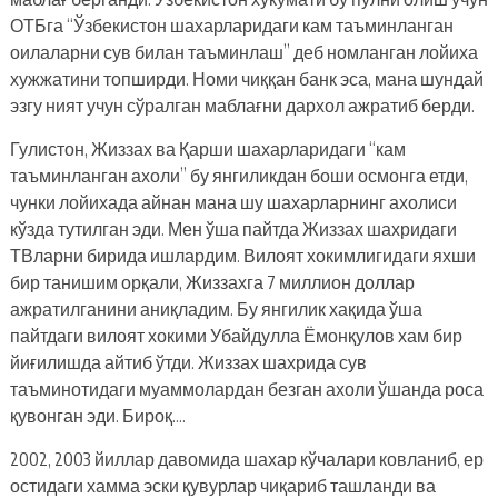
ОТБга “Ўзбекистон шахарларидаги кам таъминланган
оилаларни сув билан таъминлаш” деб номланган лойиха
хужжатини топширди. Номи чиққан банк эса, мана шундай
эзгу ният учун сўралган маблағни дархол ажратиб берди.
Гулистон, Жиззах ва Қарши шахарларидаги “кам
таъминланган ахоли” бу янгиликдан боши осмонга етди,
чунки лойихада айнан мана шу шахарларнинг ахолиси
кўзда тутилган эди. Мен ўша пайтда Жиззах шахридаги
ТВларни бирида ишлардим. Вилоят хокимлигидаги яхши
бир танишим орқали, Жиззахга 7 миллион доллар
ажратилганини аниқладим. Бу янгилик хақида ўша
пайтдаги вилоят хокими Убайдулла Ёмонқулов хам бир
йиғилишда айтиб ўтди. Жиззах шахрида сув
таъминотидаги муаммолардан безган ахоли ўшанда роса
қувонган эди. Бироқ….
2002, 2003 йиллар давомида шахар кўчалари ковланиб, ер
остидаги хамма эски қувурлар чиқариб ташланди ва