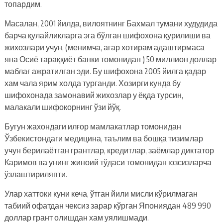
топардим.
Масалан, 2001 йилда, вилоятнинг Бахмал тумани худудида
барча қулайликларга эга бўлган шифохона қурилиши ва
жихозлари учун, (менимча, агар хотирам адаштирмаса
яна Осиё тараққиёт банки томонидан ) 50 миллион доллар
маблағ ажратилган эди. Бу шифохона 2005 йилга қадар
хам чала ярим холда турганди. Хозирги кунда бу
шифохонада замонавий жихозлар у ёқда турсин,
малакали шифокорнинг ўзи йўқ.
Бугун жахондаги илғор мамлакатлар томонидан
Ўзбекистондаги медицина, таълим ва бошқа тизимлар
учун берилаётган грантлар, кредитлар, заёмлар диктатор
Каримов ва унинг жиноий тўдаси томонидан юзсизларча
ўзлаштириляпти.
Улар хаттоки куни кеча, ўтган йили мисли кўрилмаган
табиий офатдан чексиз зарар кўрган Япониядан 489 990
доллар грант олишдан хам уялишмади.