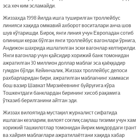
эса хеч ким эсламайди.
Жиззахда 1998 йилда ишга туширилган троллейбус
линияси хақида оммавий ахборот воситалари анча шов
шув кўтаришди. Бироқ, янги линия учун Европадан сотиб
олиниши керак бўлган янги троллейбус вагонлари ўрнига,
Андижон шахрида ишлатилган эски вагонлар келтирилди.
Янги вагонлар учун қайсидир хорижий банк томонидан
ажратилган 30 миллион доллар маблағ эса қаёққадир
гумдон бўлди. Кейинчалик, Жиззах троллейбус депоси
рахбарларидан бири, ажратилган маблағнинг хаммаси
бош вазир Шавкат Мирзиёевнинг буйруғига кўра
Тошкентдаги банклардан бирининг хисоб рақамига
ўтказиб берилганини айтган эди.
Жиззах вилоятида мустақил журналист сифатида
ишлаган кезларим, вилоят соғлиқ сақлаш тизими учун хам
хорижий ташкилотлар томонидан йирик миқдордаги грант
ва хайрия маблағлари ажратилаётгани хақида хабар