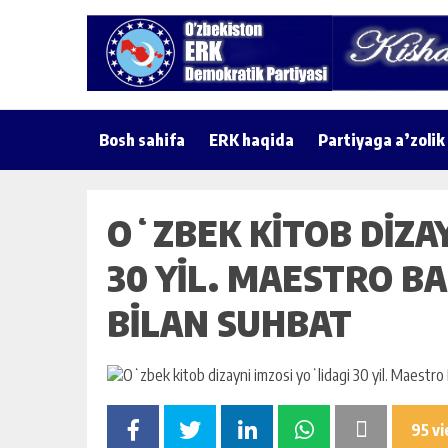
Bosh sahifa
ERK haqida
Partiyaga a’zolik
OʻZBEK KITOB DIZAY
30 YIL. MAESTRO B
BILAN SUHBAT
95 v