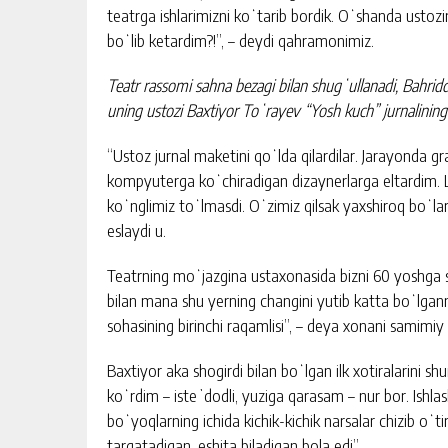
teatrga ishlarimizni koʻtarib bordik. Oʻshanda ustoz
boʻlib ketardim?!”, – deydi qahramonimiz.
Teatr rassomi sahna bezagi bilan shugʻullanadi, Bahrid
uning ustozi Baxtiyor Toʻrayev “Yosh kuch” jurnalinin
“Ustoz jurnal maketini qoʻlda qilardilar. Jarayonda gra
kompyuterga koʻchiradigan dizaynerlarga eltardim. 
koʻnglimiz toʻlmasdi. Oʻzimiz qilsak yaxshiroq boʻl
eslaydi u.
Teatrning moʻjazgina ustaxonasida bizni 60 yoshga s
bilan mana shu yerning changini yutib katta boʻlga
sohasining birinchi raqamlisi”, – deya xonani samimiy 
Baxtiyor aka shogirdi bilan boʻlgan ilk xotiralarini sh
koʻrdim – isteʼdodli, yuziga qarasam – nur bor. Ishla
boʻyoqlarning ichida kichik-kichik narsalar chizib oʻt
tarqatadigan, eshita biladigan bola edi”.