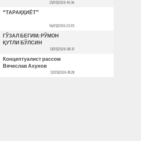
25/05/2026-16:34
“ТАРАҚҚИЁТ”
14/05/2026-23:05
ГЎЗАЛ БЕГИМ: РЎМОН
ҚУТЛИ БЎЛСИН
13/05/2026-08:31
Концептуалист рассом
Вячеслав Ахунов
Венецияда ўз кўргазмасини
12/05/2026-18:28
очди