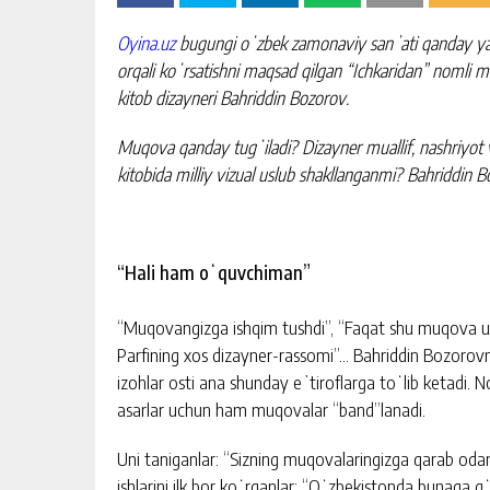
Oyina.uz
bugungi oʻzbek zamonaviy sanʼati qanday yarati
orqali koʻrsatishni maqsad qilgan “Ichkaridan” nomli 
kitob dizayneri Bahriddin Bozorov.
Muqova qanday tugʻiladi? Dizayner muallif, nashriyot 
kitobida milliy vizual uslub shakllanganmi? Bahriddin B
“Hali ham oʻquvchiman”
“Muqovangizga ishqim tushdi”, “Faqat shu muqova uch
Parfining xos dizayner-rassomi”… Bahriddin Bozorovni
izohlar osti ana shunday eʼtiroflarga toʻlib ketadi.
asarlar uchun ham muqovalar “band”lanadi.
Uni taniganlar: “Sizning muqovalaringizga qarab odam
ishlarini ilk bor koʻrganlar: “Oʻzbekistonda bunaqa g