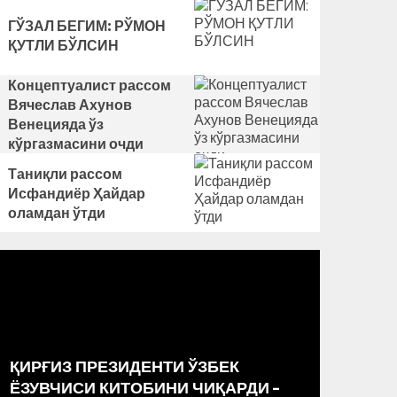
ГЎЗАЛ БЕГИМ: РЎМОН
ҚУТЛИ БЎЛСИН
Концептуалист рассом
Вячеслав Ахунов
Венецияда ўз
кўргазмасини очди
Таниқли рассом
Исфандиёр Ҳайдар
оламдан ўтди
ҚИРҒИЗ ПРЕЗИДЕНТИ ЎЗБЕК
РАССО
ЁЗУВЧИСИ КИТОБИНИ ЧИҚАРДИ –
МАРКА