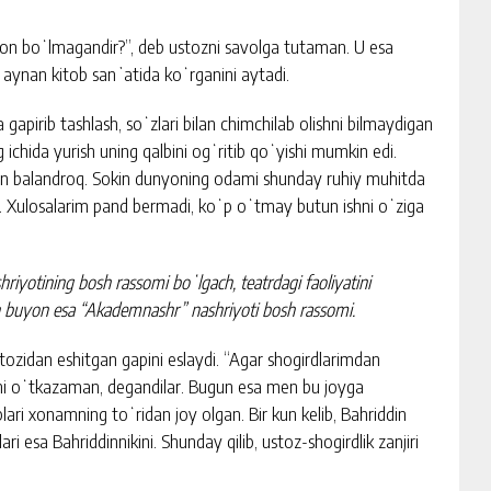
son boʻlmagandir?”, deb ustozni savolga tutaman. U esa
, aynan kitob sanʼatida koʻrganini aytadi.
 gapirib tashlash, soʻzlari bilan chimchilab olishni bilmaydigan
g ichida yurish uning qalbini ogʻritib qoʻyishi mumkin edi.
an balandroq. Sokin dunyoning odami shunday ruhiy muhitda
im. Xulosalarim pand bermadi, koʻp oʻtmay butun ishni oʻziga
riyotining bosh rassomi boʻlgach, teatrdagi faoliyatini
dan buyon esa “Akademnashr” nashriyoti bosh rassomi.
stozidan eshitgan gapini eslaydi. “Agar shogirdlarimdan
rni oʻtkazaman, degandilar. Bugun esa men bu joyga
ari xonamning toʻridan joy olgan. Bir kun kelib, Bahriddin
 esa Bahriddinnikini. Shunday qilib, ustoz-shogirdlik zanjiri