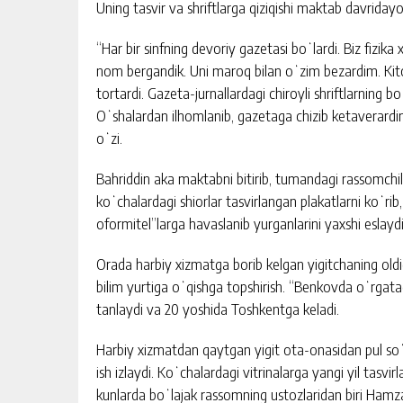
Uning tasvir va shriftlarga qiziqishi maktab davriday
“Har bir sinfning devoriy gazetasi boʻlardi. Biz fizi
nom bergandik. Uni maroq bilan oʻzim bezardim. Kito
tortardi. Gazeta-jurnallardagi chiroyli shriftlarning bo
Oʻshalardan ilhomlanib, gazetaga chizib ketaverar
oʻzi.
Bahriddin aka maktabni bitirib, tumandagi rassomchil
koʻchalardagi shiorlar tasvirlangan plakatlarni koʻrib
oformitel”larga havaslanib yurganlarini yaxshi eslaydi
Orada harbiy xizmatga borib kelgan yigitchaning oldid
bilim yurtiga oʻqishga topshirish. “Benkovda oʻrgatadi
tanlaydi va 20 yoshida Toshkentga keladi.
Harbiy xizmatdan qaytgan yigit ota-onasidan pul soʻ
ish izlaydi. Koʻchalardagi vitrinalarga yangi yil tasvi
kunlarda boʻlajak rassomning ustozlaridan biri Hamza