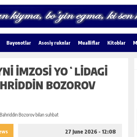
Bayonotlar
Asosiy ruknlar
Mualliflar
Kitoblar
M
NI IMZOSI YOʻLIDAGI
AHRIDDIN BOZOROV
27 June 2026 - 12:08
iews