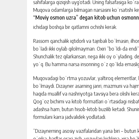
sahifalarga qiziqish uyg‘otadi. Uning falsafasiga koʻr
Muqova odamlarga bilmagan narsasini koʻrsatishi ke
“Moviy osmon uzra” degan kitob uchun osmonni
ichidagi boshqa bir qatlamni ochishi kerak.
Rassom qanchalik iqtidorli va tajribali boʻlmasin, 
boʻladi ikki oylab qilolmayman. Oxiri “boʻldi-da end
Shunchalik tez qilarkansan, nega ikki oy oʻylading,
yoʻq. Bu hamma narsa insonning oʻz qoʻlida emasligig
Muqovadagi boʻrtma yozuvlar, yaltiroq elementlar,
boʻlmaydi. Dizayner asarning janri, mazmuni va hajm
haqida muallif va nashriyotga tavsiya bera olishi ker
Qogʻoz bichimi va kitob formatlari oʻrtasidagi nisba
adashsa ham, butun hisob-kitob buzilib ketadi. Shun
formulani karra jadvalidek yodlatadi.
“Dizaynerning asosiy vazifalaridan yana biri – butun 
oʻqilsa, harflar orasi zich, yozuvlari kichkina, xira b