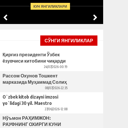
БУНИНГ ОРТИДА ҚАНДАЙ
ЯCАГА
КУН ЯНГИЛИКЛАРИ
САБАБЛАР ТУРИБДИ?
ТАКЛИ
СЎНГИ ЯНГИЛИКЛАР
Қирғиз президенти Ўзбек
ёзувчиси китобини чиқарди
– бунинг ортида қандай
24/07/2026-00:19
сабаблар турибди?
Рассом Охунов Тошкент
марказида Муҳаммад Солиҳ
яcаган ҳайкални ўрнатишни
08/07/2026-22:35
таклиф қилди
Oʻzbek kitob dizayni imzosi
yoʻlidagi 30 yil. Maestro
Bahriddin Bozorov bilan suhbat
27/06/2026-12:08
Нўъмон РАҲИМЖОН:
РАУФНИНГ ОХИРГИ КУНИ