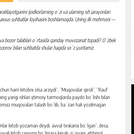
layotganini ijodkorlarning oʻzi va ularning ish jarayonlari
maxsus suhbatlar loyihasini boshlamoqda. Uning ilk mehmoni —
va bozor talablari oʻrtasida qanday muvozanat topadi? Oʻzbek
ozorov bilan suhbatda shular haqida soʻz yuritamiz.
un ham kitobni olsa arziydi”, “Muqovalar qiroli”, “Rauf
ng yangi ishlari ijtimoiy tarmoqlarda paydo boʻlishi bilan
 Nomsiz muqovalari talash boʻlib, baʼzan hali yozilmagan
lar kitob yozaman deydi, avval teskarisi boʻlgan”, desa,
ʻoyali kitob rassomi boʻlmasa kerak, gʻoyani, ehtimol,