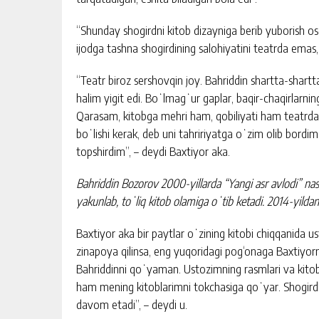
“Shunday shogirdni kitob dizayniga berib yuborish o
ijodga tashna shogirdining salohiyatini teatrda emas
“Teatr biroz sershovqin joy. Bahriddin shartta-shartta
halim yigit edi. Boʻlmagʻur gaplar, baqir-chaqirlarnin
Qarasam, kitobga mehri ham, qobiliyati ham teatrd
boʻlishi kerak, deb uni tahririyatga oʻzim olib bord
topshirdim”, – deydi Baxtiyor aka.
Bahriddin Bozorov 2000-yillarda “Yangi asr avlodi” nash
yakunlab, toʻliq kitob olamiga oʻtib ketadi. 2014-yil
Baxtiyor aka bir paytlar oʻzining kitobi chiqqanida u
zinapoya qilinsa, eng yuqoridagi pog‘onaga Baxtiyo
Bahriddinni qoʻyaman. Ustozimning rasmlari va kitobl
ham mening kitoblarimni tokchasiga qoʻyar. Shogirdlari
davom etadi”, – deydi u.