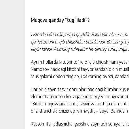
Muqova qanday “tugʻiladi”?
Ustozdan duo olib, ortga qaytdik. Bahriddin aka esa mu
qoʻlyozmani oʻqib chiqishdan boshlanadi. Baʼzan gʻoy
keyin keladi. Asarning ruhiyatini his qilmay turib, unga
Ayrim hollarda kitobni toʻliq oʻqib chiqish ham yet
Namozov haqidagi kitobni tayyorlashdan oldin muallifl
Musiqalarni obdon tinglab, ijodkorning ovozi, dardlari
Har bir dizayn tasvir qonunlari haqidagi bilimlar, xus
elementlarni inson koʻziga eng tabiiy va muvozanatli
“Kitob muqovasida shrift, tasvir va boshqa elementl
oʻzi shunchaki chizib qoʻyilmaydi”, – deydi Bahriddin
Rassom taʼkidlashicha, yaxshi dizayn uch soniya ichi