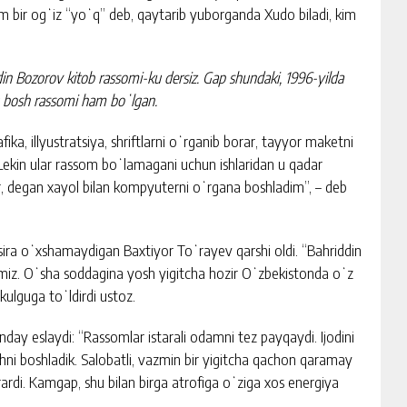
im bir ogʻiz “yoʻq” deb, qaytarib yuborganda Xudo biladi, kim
din Bozorov kitob rassomi-ku dersiz. Gap shundaki, 1996-yilda
g bosh rassomi ham boʻlgan.
fika, illyustratsiya, shriftlarni oʻrganib borar, tayyor maketni
Lekin ular rassom boʻlamagani uchun ishlaridan u qadar
ar, degan xayol bilan kompyuterni oʻrgana boshladim”, – deb
ira oʻxshamaydigan Baxtiyor Toʻrayev qarshi oldi. “Bahriddin
nmiz. Oʻsha soddagina yosh yigitcha hozir Oʻzbekistonda oʻz
kulguga toʻldirdi ustoz.
unday eslaydi: “Rassomlar istarali odamni tez payqaydi. Ijodini
shni boshladik. Salobatli, vazmin bir yigitcha qachon qaramay
irardi. Kamgap, shu bilan birga atrofiga oʻziga xos energiya