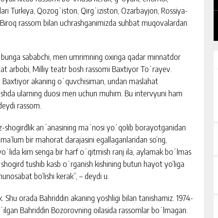
hlari Turkiya, Qozogʻiston, Qirgʻiziston, Ozarbayjon, Rossiya-
i. Biroq rassom bilan uchrashganimizda suhbat muqovalardan
 bunga sababchi, men umrimning oxiriga qadar minnatdor
t arbobi, Milliy teatr bosh rassomi Baxtiyor Toʻrayev.
m Baxtiyor akaning oʻquvchisiman, undan maslahat
r ishda ularning duosi men uchun muhim. Bu intervyuni ham
deydi rassom.
oz-shogirdlik anʼanasining maʼnosi yoʻqolib borayotganidan
a ma’lum bir mahorat darajasini egallaganlaridan so‘ng,
ʻlida kim senga bir harf oʻqitmish ranj ila, aylamak boʻlmas
a shogird tushib kasb oʻrganish kishining butun hayot yo‘liga
nosabat bo‘lishi kerak”, – deydi u.
k. Shu orada Bahriddin akaning yoshligi bilan tanishamiz. 1974-
ilgan Bahriddin Bozorovning oilasida rassomlar boʻlmagan.