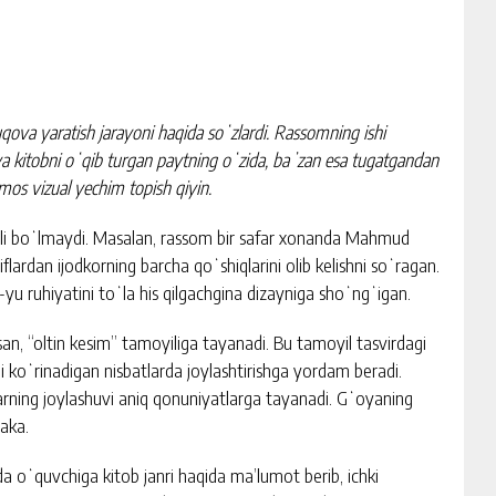
qova yaratish jarayoni haqida soʻzlardi. Rassomning ishi
a kitobni oʻqib turgan paytning oʻzida, baʼzan esa tugatgandan
 mos vizual yechim topish qiyin.
arli boʻlmaydi. Masalan, rassom bir safar xonanda Mahmud
ardan ijodkorning barcha qoʻshiqlarini olib kelishni soʻragan.
-yu ruhiyatini toʻla his qilgachgina dizayniga shoʻngʻigan.
usan, “oltin kesim” tamoyiliga tayanadi. Bu tamoyil tasvirdagi
 koʻrinadigan nisbatlarda joylashtirishga yordam beradi.
arning joylashuvi aniq qonuniyatlarga tayanadi. Gʻoyaning
 aka.
da oʻquvchiga kitob janri haqida ma’lumot berib, ichki