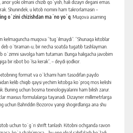
a, anor yoki olmani chizib qoʻyish, hali dizayn degani emas.
rak. Shunindek, u kitob nomini ham takrorlamasin –
ng oʻzini chizishdan maʼno yoʻq
. Muqova asarning
ilhom kelmaguncha muqova “tugʻilmaydi”. “Shunaqa kitoblar
i” deb oʻtiraman-u, bir necha soatda tugatib tashlayman.
 deb oʻzimni savolga ham tutaman. Bunga haligacha javobim
a bir isbot boʻlsa kerak”, – deydi ijodkor.
 kitobning format va oʻlchami ham tasodifan paydo
idan kelib chiqib qaysi yechim kitobga koʻproq mos kelishi
ak. Buning uchun bosma texnologiyalarini ham bilish zarur.
tlar maxsus formulalarga tayanadi. Dizayner millimetrlarga
ing uchun Bahriddin Bozorov yangi shogirdlariga ana shu
kitob uchun toʻgʻri shrift tanlash. Kitobni ochganda ravon
oʻlmasa, koʻz chalg’imasa – bu eng ideal sahifalash boʻladi.