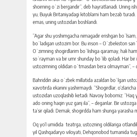
shoirning oʻzi bergandir”, deb hayratlanadi. Uning is
yu, Buyuk Britaniyadagi kitoblarni ham bezab turad
emas, uning ustozidan boshlandi.
“Agar shu yoshimgacha nimagadir erishgan boʻlsam,
boʻladigan ustozim bor. Bu inson – Oʻzbekiston sanʼa
Oʻzimning shogirdlarim boʻlishiga qaramay, hali ha
soʻrayman va bir umr shunday boʻlib qoladi. Har bi
ustozimning oldidan oʻtmasdan bera olmayman”, – 
Bahriddin aka oʻzbek millatida azaldan boʻlgan ust
xavotirda ekanini yashirmaydi. “Shogirdlar, o‘zlarich
ustozidan uzoqlashib ketadi. Navoiy bobomiz: “Haq yo
ado oning haqin yuz ganj ila”, – deganlar. Bir ustozg
ta’sir qiladi. Demak, shogirdda ham shunga yarasha mu
Oq yo‘l umidida teatrga, ustozning oldilariga otlandi
yil Qashqadaryo viloyati, Dehqonobod tumanida tugʻ