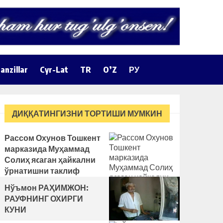
anzillar
Cyr-Lat
TR
O’Z
РУ
ДИҚҚАТИНГИЗНИ ТОРТИШИ МУМКИН
Рассом Охунов Тошкент
марказида Муҳаммад
Солиҳ яcаган ҳайкални
ўрнатишни таклиф
қилди
Нўъмон РАҲИМЖОН:
РАУФНИНГ ОХИРГИ
КУНИ