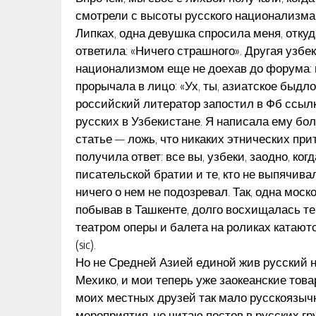
смотрели с высоты русского национализма.
Липках, одна девушка спросила меня, откуд
ответила: «Ничего страшного». Другая узб
национализмом еще не доехав до форума: 
прорычала в лицо: «Ух, ты, азиатское быдло
российский литератор запостил в Фб ссылк
русских в Узбекистане. Я написала ему бо
статье — ложь, что никаких этнических прит
получила ответ: все вы, узбеки, заодно, ко
писательской братии и те, кто не выпячива
ничего о нем не подозревал. Так, одна моск
побывав в Ташкенте, долго восхищалась тем
театром оперы и балета на роликах катаю
(sic).
Но не Средней Азией единой жив русский н
Мехико, и мои теперь уже заокеанские тов
моих местных друзей так мало русскоязычн
мероприятия, не читаю постов в русских г