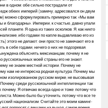
они в одном: обе сильно пострадали от
седж обеих империй (замечу, адресовался он двум
ам) можно сформулировать примерно так: «Мы вам
 и благодарны». Империи, к счастью, давно упали
ей планете. Я одна из таких осколков. Я, как никто
онализме, ибо годами по капле выдавливаю его из
ь) этого не делают: они просто не замечают его в
ь в себе годами, ничего о них не подозревая.
вынуждена объяснять мексиканцам, почему я не
о русскоязычных моей страны его не знают.
чему не знаем местной истории. Почему не
му нам не интересна родная культура. Почему мы
ном изолированном русском мирке, не высовывая
. Почему среди русскоязычной интеллигенции так
почему. Я отвечаю всегда одно и тоже: потому что
листа. Можно было бы уточнить: потому что все те
 русский национализм. Считайте это моим каминг-
от-вот попросят с вещами на выход, самое время