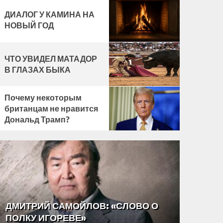
ДИАЛОГ У КАМИНА НА
НОВЫЙ ГОД
ЧТО УВИДЕЛ МАТАДОР
В ГЛАЗАХ БЫКА
Почему некоторым
британцам не нравится
Дональд Трамп?
ВЯЧЕСЛАВ АХУНОВ О ТОМ, КАК
ДИАЛО
ПЕРЕПИСЫВАЕТСЯ