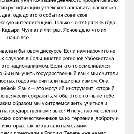
ив русификации узбекского алфавита, насколько
 два года до этого события советское
кскую интеллигенцию. Только 4 октября 1938 года
 Кадыри, Чулпат и Фитрат. Ясное дело, что их
 — наше все.
лывала и бытовом дискурсе. Если нам нарочито не
вых случаев в большинстве регионов Узбекистана
и это национализмом. Если кто-то осмеливался
ло бы и выучить государственный язык, мы считали
остых годов мы считали национализмом. Она,
ибкой. Язык — это могучий инструмент, который
о всячески сохранять, чтобы это он отныне тебе
каким образом мы ухитряемся жить, учиться и
ва на государственном языке? Я не устаю мысленно
кских соотечественников за их терпение, доброту и
 и которых так не хватало нам самим.
 сами приезжали в Россию. Теперь уже на нас