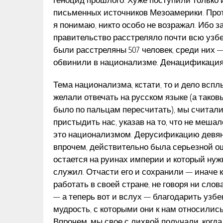
письменных источников Мезоамерики. Прот
я понимаю, никто особо не возражал. Ибо за
правительство расстреляло почти всю узбе
были расстреляны 507 человек, среди них —
обвинили в национализме. Денацификация
Тема национализма, кстати, то и дело всп
желали отвечать на русском языке (а тако
было по пальцам пересчитать), мы считал
пристыдить нас, указав на то, что не меша
это национализмом. Дерусификацию девян
впрочем, действительно была серьезной ош
остается на руинах империи и который нужн
служил. Отчасти его и сохранили — иначе 
работать в своей стране, не говоря ни сло
— а теперь вот и вслух — благодарить узбе
мудрость, с которыми они к нам относились
Впрочем, мы свое с лихвой получали, когда