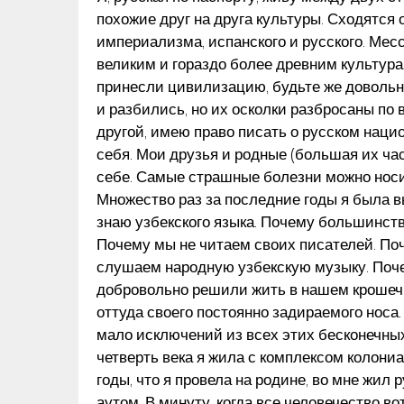
похожие друг на друга культуры. Сходятся 
империализма, испанского и русского. Мес
великим и гораздо более древним культур
принесли цивилизацию, будьте же довольны
и разбились, но их осколки разбросаны по вс
другой, имею право писать о русском наци
себя. Мои друзья и родные (большая их част
себе. Самые страшные болезни можно носит
Множество раз за последние годы я была 
знаю узбекского языка. Почему большинств
Почему мы не читаем своих писателей. По
слушаем народную узбекскую музыку. Поче
добровольно решили жить в нашем крошеч
оттуда своего постоянно задираемого носа
мало исключений из всех этих бесконечных 
четверть века я жила с комплексом колониа
годы, что я провела на родине, во мне жил
аутом. В минуту, когда все человечество в