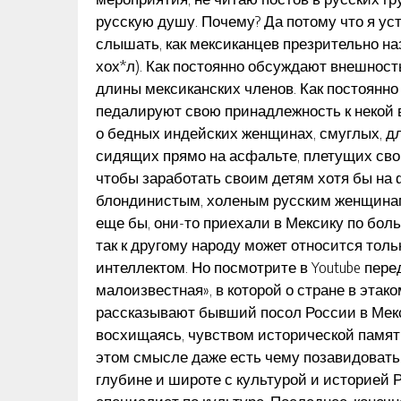
русскую душу. Почему? Да потому что я ус
слышать, как мексиканцев презрительно на
хох*л). Как постоянно обсуждают внешность
длины мексиканских членов. Как постоянно
педалируют свою принадлежность к некой 
о бедных индейских женщинах, смуглых, д
сидящих прямо на асфальте, плетущих свои 
чтобы заработать своим детям хотя бы на
блондинистым, холеным русским женщинам 
еще бы, они-то приехали в Мексику по бол
так к другому народу может относится тол
интеллектом. Но посмотрите в Youtube пере
малоизвестная», в которой о стране в эта
рассказывают бывший посол России в Мекси
восхищаясь, чувством исторической памяти 
этом смысле даже есть чему позавидовать,
глубине и широте с культурой и историей Ро