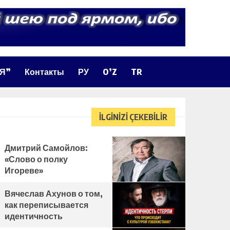
ЛЯ”
Контакты
РУ
O’Z
TR
İLGİNİZİ ÇEKEBİLİR
Дмитрий Самойлов:
«Слово о полку
Игореве»
Вячеслав Ахунов о том,
как переписывается
идентичность