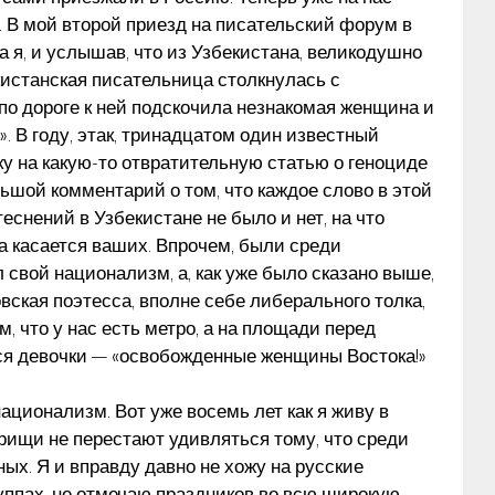
 В мой второй приезд на писательский форум в
а я, и услышав, что из Узбекистана, великодушно
екистанская писательница столкнулась с
по дороге к ней подскочила незнакомая женщина и
». В году, этак, тринадцатом один известный
у на какую-то отвратительную статью о геноциде
льшой комментарий о том, что каждое слово в этой
еснений в Узбекистане не было и нет, на что
гда касается ваших. Впрочем, были среди
л свой национализм, а, как уже было сказано выше,
овская поэтесса, вполне себе либерального толка,
, что у нас есть метро, а на площади перед
тся девочки — «освобожденные женщины Востока!»
ационализм. Вот уже восемь лет как я живу в
арищи не перестают удивляться тому, что среди
ых. Я и вправду давно не хожу на русские
руппах, не отмечаю праздников во всю широкую