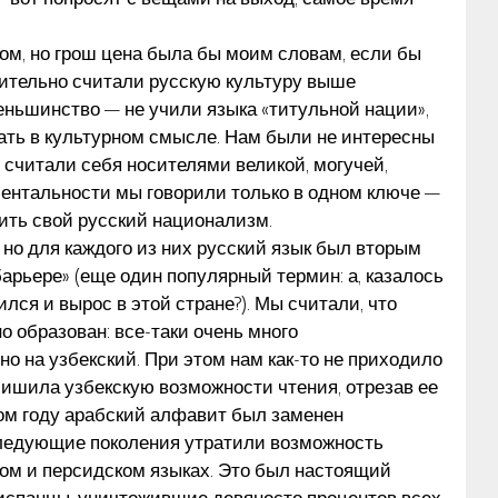
ом, но грош цена была бы моим словам, если бы
вительно считали русскую культуру выше
еньшинство — не учили языка «титульной нации»,
 дать в культурном смысле. Нам были не интересны
 считали себя носителями великой, могучей,
ментальности мы говорили только в одном ключе —
ить свой русский национализм.
 но для каждого из них русский язык был вторым
арьере» (еще один популярный термин: а, казалось
дился и вырос в этой стране?). Мы считали, что
но образован: все-таки очень много
 на узбекский. При этом нам как-то не приходило
 лишила узбекскую возможности чтения, отрезав ее
ятом году арабский алфавит был заменен
следующие поколения утратили возможность
ком и персидском языках. Это был настоящий
 испанцы, уничтожившие девяносто процентов всех