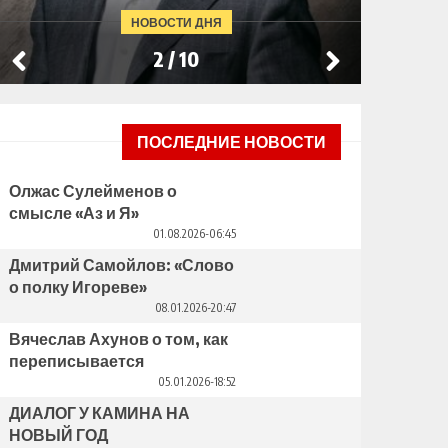
ИДЕНТИЧНОСТЬ
НОВОСТИ ДНЯ
3
/
10
ПОСЛЕДНИЕ НОВОСТИ
Олжас Сулейменов о
смысле «Аз и Я»
01.08.2026-06:45
Дмитрий Самойлов: «Слово
о полку Игореве»
08.01.2026-20:47
Вячеслав Ахунов о том, как
переписывается
идентичность
05.01.2026-18:52
ДИАЛОГ У КАМИНА НА
НОВЫЙ ГОД