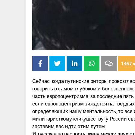
ВУ ДЛЯ
Я
НОВОСТИ ДНЯ
1 362 
Сейчас, когда путинские риторы провозгла
говорить о самом глубоком и болезненном: 
часть европоцентризма, за последние пять 
если европоцентризм зиждется на твердых 
определяющих нашу ментальность, то вся
милитаристкому кликушеству: у России св
заставим вас идти этим путем.
Я, русская по паспорту, живу между двух с