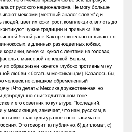
тала от русского национализма. Не могу больше
зывают мексами (местный аналог слов ж*д и
 людей, цвет их кожи, рост, комплекцию, вплоть до
 критикуют чужие традиции и привычки. Как
высшей белой расе. Как презрительно отзываются
линнокосых, в длинных разноцветных юбках,
корзинки, веночки, кукол с лентами на головах,
 фасоль с маисовой лепешкой. Белым,
их образ жизни кажется глубоко противным (ну
ьшой любви к богатым мексиканцам). Казалось бы,
ько человек, не слишком обремененный
дачу «Что делать: Мексика дружественная, но
ком добродушно-снисходительном тоне
ке и его советник по культуре. Последний,
у мексиканцев, замечает, что нам, русским, в
 хотя местная культура «не сопоставима по
ссии». Это говорит: а) публично, б) дипломат, с)