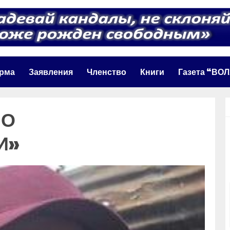
орма
Заявления
Членство
Книги
Газета “ВО
 О
И»