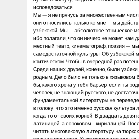
исповедоваться.
Мы — я не прячусь за множественным числ
они относились только ко мне — мы дейст
узбекской. Мы — абсолютное этническое м
ибо полагали, что он ничего не может нам
местный театр, кинематограф, поэзия — мы
самодостаточной культуры. Об узбекской 
критическом. Чтобы в очередной раз потеш
Среди наших друзей, конечно, были узбеки,
родным. Дело было не только в «языковом б
бы, какого хрена у тебя барьер, если ты ро
человек, не знающий русского, не достаточ
фундаментальной литературы не переведено
в голову, что это именно русская культура
когда-то от своих корней. В двадцать дев
латиницей, а сороковом – кириллицей. По
читать многовековую литературу на тюркс
геноцид прошлого. Хуже поступили только