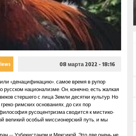
НОВОСТИ ДНЯ
08 марта 2022 - 18:16
views
сили «денацификацию», самое время в рупор
о русском национализме. Он, конечно, есть жалкая
веков стершего с лица Земли десятки культур. Но
греко-римских основаниях, до сих пор
 философия русоцентризма сводится к мистико-
ой великий особый миссионерский путь, и мы
тран — Узбекистаном и Мексикой. Это две очень не