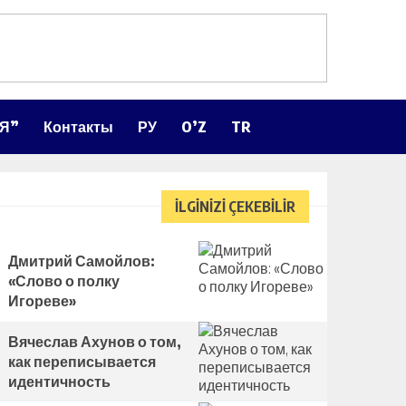
ЛЯ”
Контакты
РУ
O’Z
TR
İLGİNİZİ ÇEKEBİLİR
Дмитрий Самойлов:
«Слово о полку
Игореве»
Вячеслав Ахунов о том,
как переписывается
идентичность